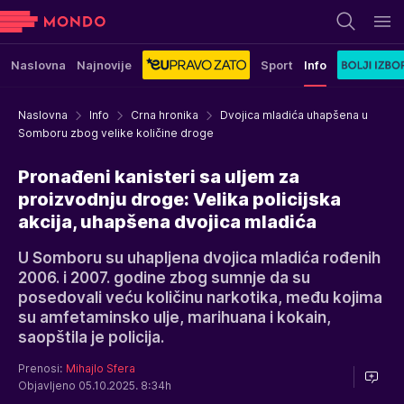
Naslovna
Najnovije
Sport
Info
Naslovna
Info
Crna hronika
Dvojica mladića uhapšena u
Somboru zbog velike količine droge
Pronađeni kanisteri sa uljem za
proizvodnju droge: Velika policijska
akcija, uhapšena dvojica mladića
U Somboru su uhapljena dvojica mladića rođenih
2006. i 2007. godine zbog sumnje da su
posedovali veću količinu narkotika, među kojima
su amfetaminsko ulje, marihuana i kokain,
saopštila je policija.
Prenosi:
Mihajlo Sfera
Objavljeno 05.10.2025. 8:34h