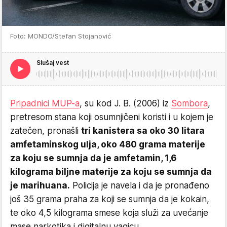
Foto: MONDO/Stefan Stojanović
Slušaj vest
Pripadnici MUP-a
, su kod J. B. (2006) iz
Sombora
,
pretresom stana koji osumnjičeni koristi i u kojem je
zatečen, pronašli
tri kanistera sa oko 30 litara
amfetaminskog ulja, oko 480 grama materije
za koju se sumnja da je amfetamin, 1,6
kilograma biljne materije za koju se sumnja da
je marihuana.
Policija je navela i da je pronađeno
još 35 grama praha za koji se sumnja da je kokain,
te oko 4,5 kilograma smese koja služi za uvećanje
mase narkotika i digitalnu vagicu.