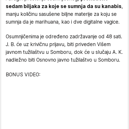
sedam biljaka za koje se sumnja da su kanabis
,
manju količinu sasušene biljne materije za koju se
sumnja da je marihuana, kao i dve digitalne vagice.
Osumnjičenima je određeno zadržavanje od 48 sati.
J. B. će uz krivičnu prijavu, biti priveden Višem
javnom tužilaštvu u Somboru, dok će u slučaju A. K.
nadležno biti Osnovno javno tužilaštvo u Somboru.
BONUS VIDEO: