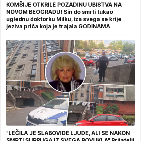
KOMŠIJE OTKRILE POZADINU UBISTVA NA
NOVOM BEOGRADU! Sin do smrti tukao
uglednu doktorku Milku, iza svega se krije
jeziva priča koja je trajala GODINAMA
"LEČILA JE SLABOVIDE LJUDE, ALI SE NAKON
SMRTI SUPRUGA IZ SVEGA POVUKLA" Prijatelji