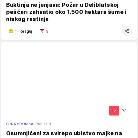
Buktinja ne jenjava: Požar u Deliblatskoj
peščari zahvatio oko 1.500 hektara šume i
niskog rastinja
1
·
Reaguj
3
CRNA HRONIKA
PRE 17 H
Osumnjičeni za svirepo ubistvo majke na