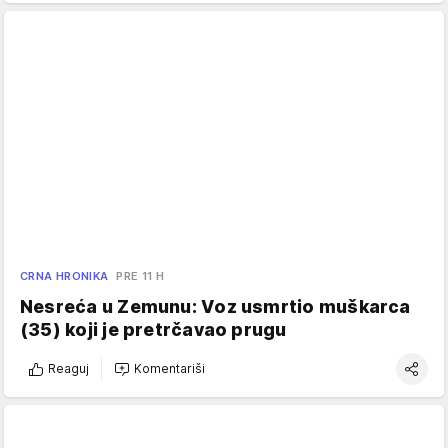
CRNA HRONIKA
PRE 11 H
Nesreća u Zemunu: Voz usmrtio muškarca
(35) koji je pretrčavao prugu
Reaguj
Komentariši