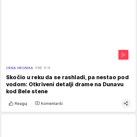
CRNA HRONIKA
PRE 11 H
Skočio u reku da se rashladi, pa nestao pod
vodom: Otkriveni detalji drame na Dunavu
kod Bele stene
Reaguj
Komentariši