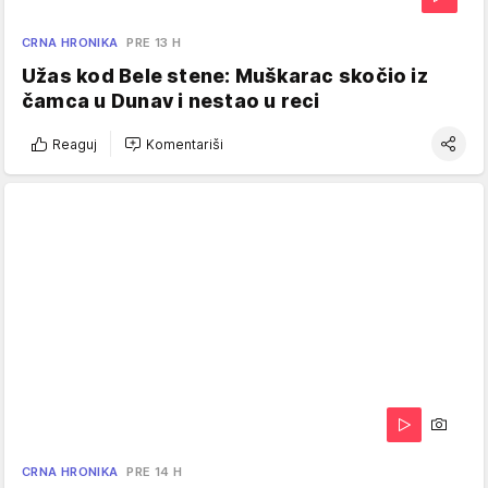
CRNA HRONIKA
PRE 13 H
Užas kod Bele stene: Muškarac skočio iz
čamca u Dunav i nestao u reci
Reaguj
Komentariši
CRNA HRONIKA
PRE 14 H