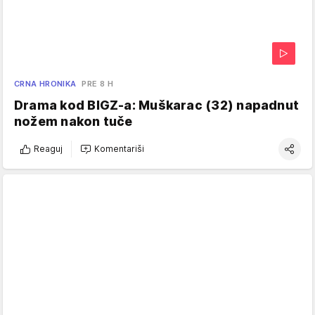
CRNA HRONIKA
PRE 8 H
Drama kod BIGZ-a: Muškarac (32) napadnut
nožem nakon tuče
Reaguj
Komentariši