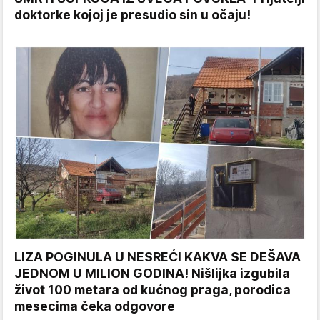
doktorke kojoj je presudio sin u očaju!
LIZA POGINULA U NESREĆI KAKVA SE DEŠAVA
JEDNOM U MILION GODINA! Nišlijka izgubila
život 100 metara od kućnog praga, porodica
mesecima čeka odgovore