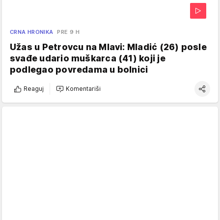
CRNA HRONIKA
PRE 9 H
Užas u Petrovcu na Mlavi: Mladić (26) posle
svađe udario muškarca (41) koji je
podlegao povredama u bolnici
Reaguj
Komentariši