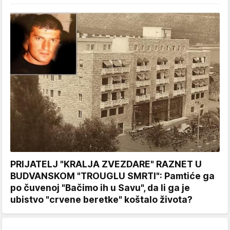
PRIJATELJ "KRALJA ZVEZDARE" RAZNET U
BUDVANSKOM "TROUGLU SMRTI": Pamtiće ga
po čuvenoj "Bačimo ih u Savu", da li ga je
ubistvo "crvene beretke" koštalo života?