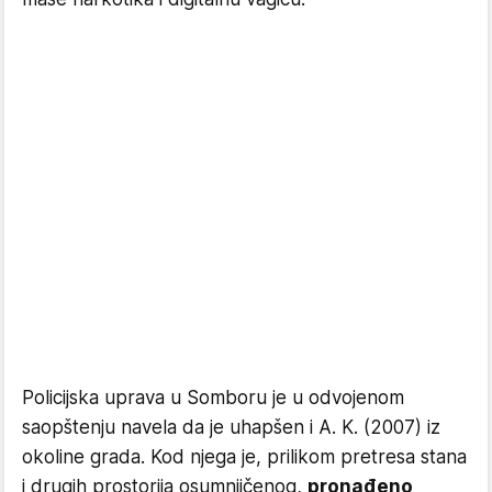
Policijska uprava u Somboru je u odvojenom
saopštenju navela da je uhapšen i A. K. (2007) iz
okoline grada. Kod njega je, prilikom pretresa stana
i drugih prostorija osumnjičenog,
pronađeno