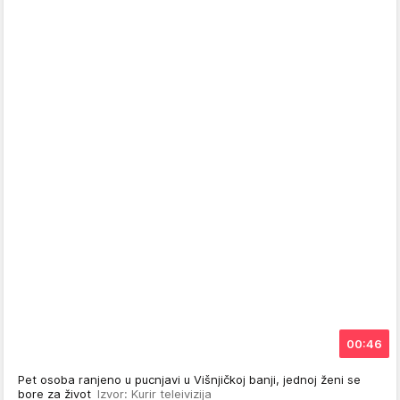
00:46
Pet osoba ranjeno u pucnjavi u Višnjičkoj banji, jednoj ženi se
bore za život
Izvor: Kurir teleivizija