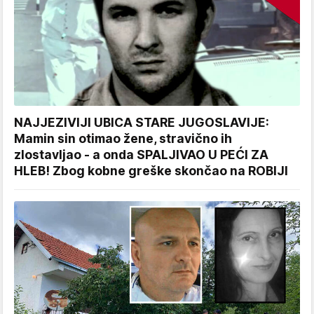
NAJJEZIVIJI UBICA STARE JUGOSLAVIJE:
Mamin sin otimao žene, stravično ih
zlostavljao - a onda SPALJIVAO U PEĆI ZA
HLEB! Zbog kobne greške skončao na ROBIJI