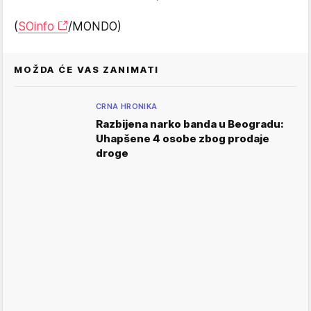
(
SOinfo
/MONDO)
MOŽDA ĆE VAS ZANIMATI
CRNA HRONIKA
Razbijena narko banda u Beogradu:
Uhapšene 4 osobe zbog prodaje
droge