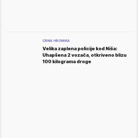
CRNA HRONIKA
Velika zaplena policije kod Niša:
Uhapšena 2 vozača, otkriveno blizu
100 kilograma droge