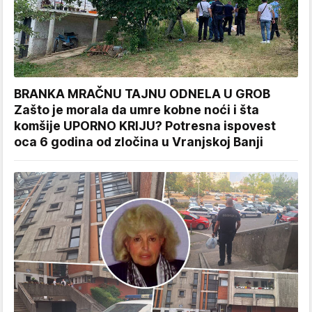
BRANKA MRAČNU TAJNU ODNELA U GROB
Zašto je morala da umre kobne noći i šta
komšije UPORNO KRIJU? Potresna ispovest
oca 6 godina od zločina u Vranjskoj Banji