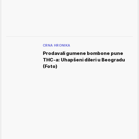
CRNA HRONIKA
Prodavali gumene bombone pune
THC-a: Uhapšeni dileri u Beogradu
(Foto)