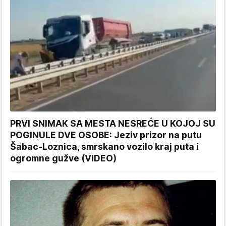
PRVI SNIMAK SA MESTA NESREĆE U KOJOJ SU
POGINULE DVE OSOBE: Jeziv prizor na putu
Šabac-Loznica, smrskano vozilo kraj puta i
ogromne gužve (VIDEO)