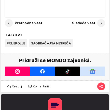
Prethodna vest
Sledeća vest
TAGOVI
PRIJEPOLJE
SAOBRAĆAJNA NESREĆA
Pridruži se MONDO zajednici.
Reaguj
Komentariši