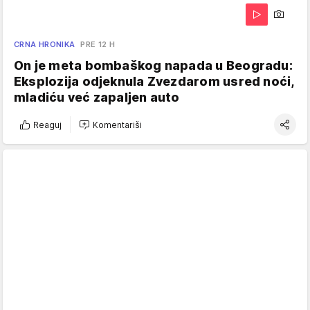
CRNA HRONIKA
PRE 12 H
On je meta bombaškog napada u Beogradu:
Eksplozija odjeknula Zvezdarom usred noći,
mladiću već zapaljen auto
Reaguj
Komentariši