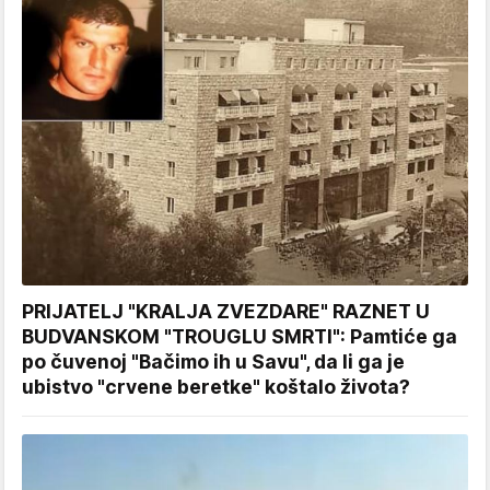
PRIJATELJ "KRALJA ZVEZDARE" RAZNET U
BUDVANSKOM "TROUGLU SMRTI": Pamtiće ga
po čuvenoj "Bačimo ih u Savu", da li ga je
ubistvo "crvene beretke" koštalo života?