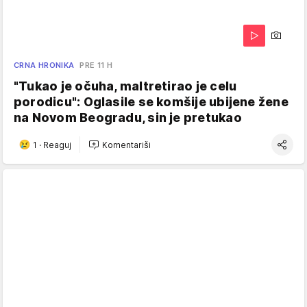
CRNA HRONIKA
PRE 11 H
"Tukao je očuha, maltretirao je celu
porodicu": Oglasile se komšije ubijene žene
na Novom Beogradu, sin je pretukao
1
·
Reaguj
Komentariši