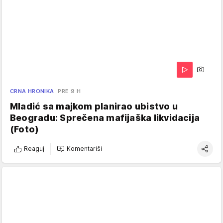
CRNA HRONIKA
PRE 9 H
Mladić sa majkom planirao ubistvo u
Beogradu: Sprečena mafijaška likvidacija
(Foto)
Reaguj
Komentariši