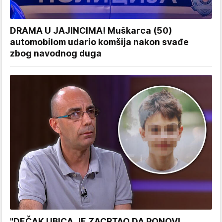
DRAMA U JAJINCIMA! Muškarca (50)
automobilom udario komšija nakon svađe
zbog navodnog duga
"DEČAK UBICA JE ZACRTAO DA PONOVI