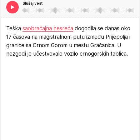
Slušaj vest
Teška
saobraćajna nesreća
dogodila se danas oko
17 časova na magistralnom putu između Prijepolja i
granice sa Crnom Gorom u mestu Gračanica. U
nezgodi je učestvovalo vozilo crnogorskih tablica.