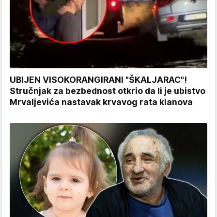
UBIJEN VISOKORANGIRANI "ŠKALJARAC"!
Stručnjak za bezbednost otkrio da li je ubistvo
Mrvaljevića nastavak krvavog rata klanova