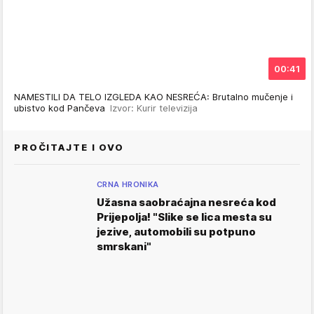
00:41
NAMESTILI DA TELO IZGLEDA KAO NESREĆA: Brutalno mučenje i
ubistvo kod Pančeva
Izvor: Kurir televizija
PROČITAJTE I OVO
CRNA HRONIKA
Užasna saobraćajna nesreća kod
Prijepolja! "Slike se lica mesta su
jezive, automobili su potpuno
smrskani"