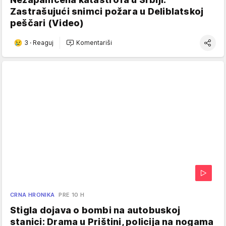
Zastrašujući snimci požara u Deliblatskoj
peščari (Video)
3
·
Reaguj
Komentariši
CRNA HRONIKA
PRE 10 H
Stigla dojava o bombi na autobuskoj
stanici: Drama u Prištini, policija na nogama