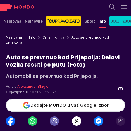
Naslovna
Najnovije
Sport
Info
Naslovna
Info
Crna hronika
Auto se prevrnuo kod
Prijepolja
Auto se prevrnuo kod Prijepolja: Delovi
vozila rasuti po putu (Foto)
Automobil se prevrnuo kod Prijepolja.
Autor:
Aleksandar Blagić
Objavljeno 13.10.2025. 22:02h
Dodajte MONDO u vaš Google izbor