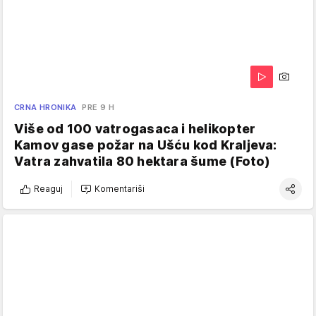
CRNA HRONIKA
PRE 9 H
Više od 100 vatrogasaca i helikopter
Kamov gase požar na Ušću kod Kraljeva:
Vatra zahvatila 80 hektara šume (Foto)
Reaguj
Komentariši