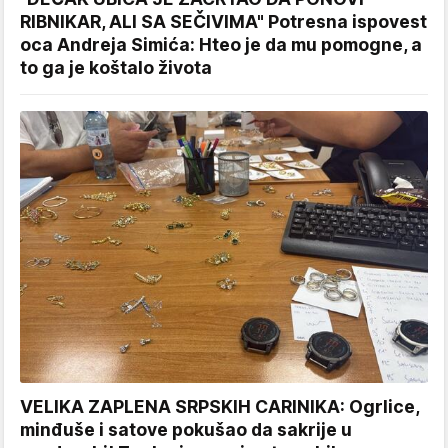
RIBNIKAR, ALI SA SEČIVIMA" Potresna ispovest
oca Andreja Simića: Hteo je da mu pomogne, a
to ga je koštalo života
VELIKA ZAPLENA SRPSKIH CARINIKA: Ogrlice,
minđuše i satove pokušao da sakrije u