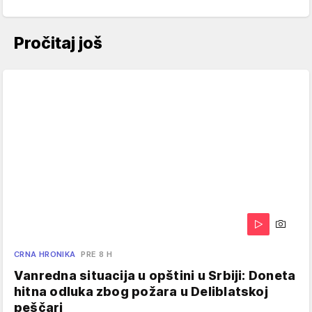
Pročitaj još
CRNA HRONIKA
PRE 8 H
Vanredna situacija u opštini u Srbiji: Doneta
hitna odluka zbog požara u Deliblatskoj
peščari