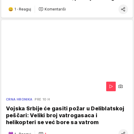
1
·
Reaguj
Komentariši
CRNA HRONIKA
PRE 10 H
Vojska Srbije će gasiti požar u Deliblatskoj
peščari: Veliki broj vatrogasaca i
helikopteri se već bore sa vatrom