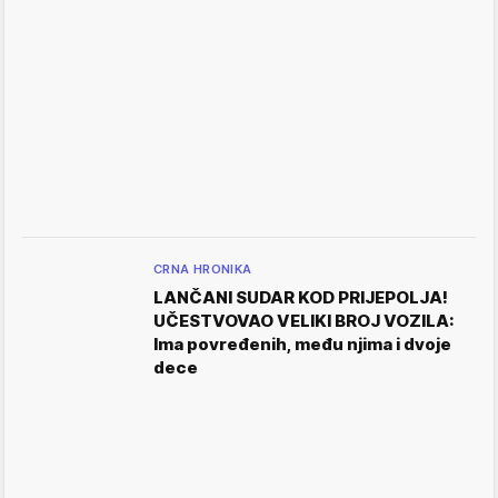
CRNA HRONIKA
LANČANI SUDAR KOD PRIJEPOLJA!
UČESTVOVAO VELIKI BROJ VOZILA:
Ima povređenih, među njima i dvoje
dece