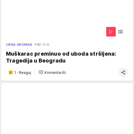
CRNA HRONIKA
PRE 11 H
Muškarac preminuo od uboda stršljena:
Tragedija u Beogradu
1
·
Reaguj
Komentariši