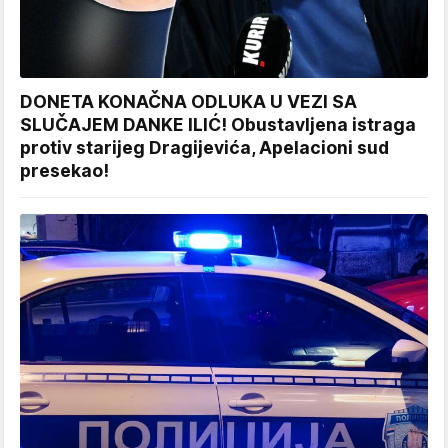
DONETA KONAČNA ODLUKA U VEZI SA
SLUČAJEM DANKE ILIĆ! Obustavljena istraga
protiv starijeg Dragijevića, Apelacioni sud
presekao!