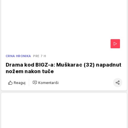
CRNA HRONIKA
PRE 7 H
Drama kod BIGZ-a: Muškarac (32) napadnut
nožem nakon tuče
Reaguj
Komentariši