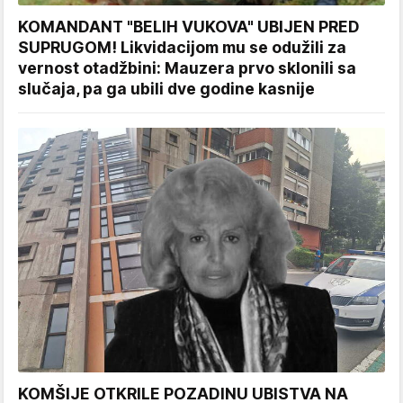
KOMANDANT "BELIH VUKOVA" UBIJEN PRED
SUPRUGOM! Likvidacijom mu se odužili za
vernost otadžbini: Mauzera prvo sklonili sa
slučaja, pa ga ubili dve godine kasnije
KOMŠIJE OTKRILE POZADINU UBISTVA NA