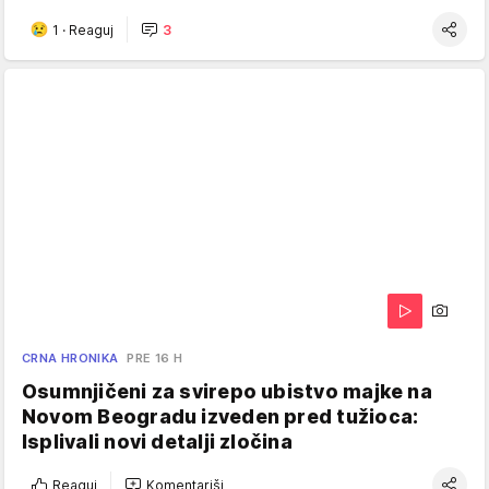
1
·
Reaguj
3
CRNA HRONIKA
PRE 16 H
Osumnjičeni za svirepo ubistvo majke na
Novom Beogradu izveden pred tužioca:
Isplivali novi detalji zločina
Reaguj
Komentariši