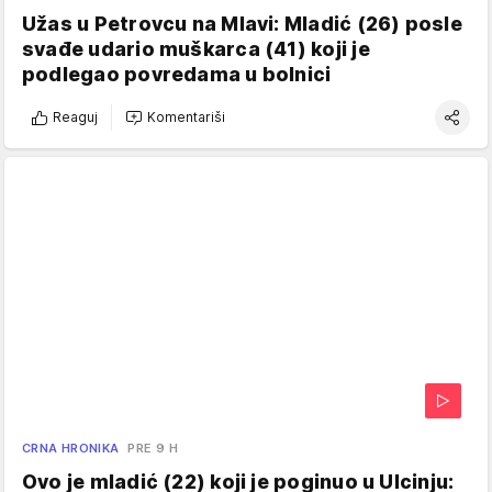
Užas u Petrovcu na Mlavi: Mladić (26) posle
svađe udario muškarca (41) koji je
podlegao povredama u bolnici
Reaguj
Komentariši
CRNA HRONIKA
PRE 9 H
Ovo je mladić (22) koji je poginuo u Ulcinju: