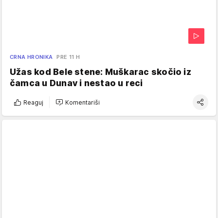
CRNA HRONIKA
PRE 11 H
Užas kod Bele stene: Muškarac skočio iz
čamca u Dunav i nestao u reci
Reaguj
Komentariši