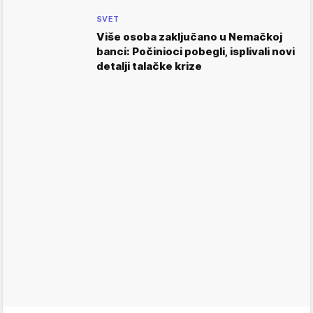
SVET
Više osoba zaključano u Nemačkoj
banci: Počinioci pobegli, isplivali novi
detalji talačke krize