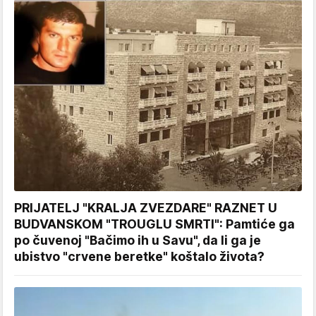
PRIJATELJ "KRALJA ZVEZDARE" RAZNET U
BUDVANSKOM "TROUGLU SMRTI": Pamtiće ga
po čuvenoj "Bačimo ih u Savu", da li ga je
ubistvo "crvene beretke" koštalo života?