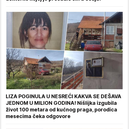
LIZA POGINULA U NESREĆI KAKVA SE DEŠAVA
JEDNOM U MILION GODINA! Nišlijka izgubila
život 100 metara od kućnog praga, porodica
mesecima čeka odgovore