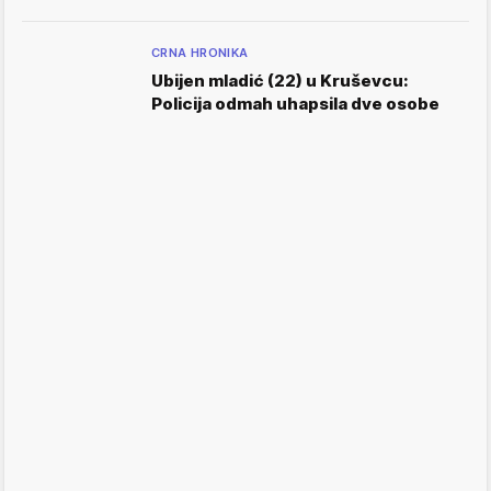
CRNA HRONIKA
Ubijen mladić (22) u Kruševcu:
Policija odmah uhapsila dve osobe