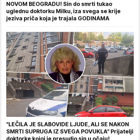
NOVOM BEOGRADU! Sin do smrti tukao
uglednu doktorku Milku, iza svega se krije
jeziva priča koja je trajala GODINAMA
"LEČILA JE SLABOVIDE LJUDE, ALI SE NAKON
SMRTI SUPRUGA IZ SVEGA POVUKLA" Prijatelji
doktorke kojoj je presudio sin u očaju!