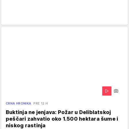
CRNA HRONIKA
PRE 12 H
Buktinja ne jenjava: Požar u Deliblatskoj
peščari zahvatio oko 1.500 hektara šume i
niskog rastinja