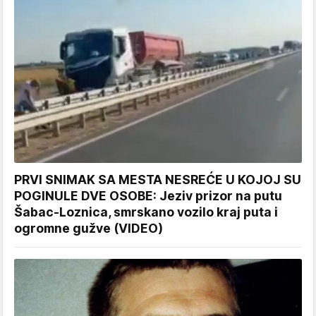
PRVI SNIMAK SA MESTA NESREĆE U KOJOJ SU
POGINULE DVE OSOBE: Jeziv prizor na putu
Šabac-Loznica, smrskano vozilo kraj puta i
ogromne gužve (VIDEO)