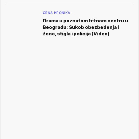
CRNA HRONIKA
Drama u poznatom tržnom centru u
Beogradu: Sukob obezbeđenja i
žene, stigla i policija (Video)