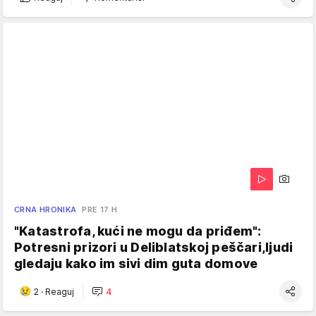
CRNA HRONIKA
PRE 17 H
"Katastrofa, kući ne mogu da priđem":
Potresni prizori u Deliblatskoj peščari,ljudi
gledaju kako im sivi dim guta domove
2
·
Reaguj
4