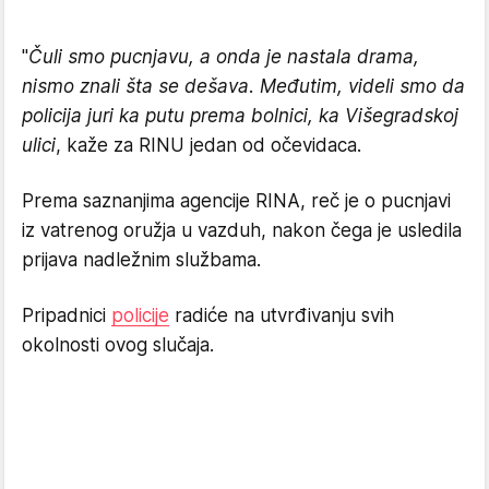
"
Čuli smo pucnjavu, a onda je nastala drama,
nismo znali šta se dešava. Međutim, videli smo da
policija juri ka putu prema bolnici, ka Višegradskoj
ulici
, kaže za RINU jedan od očevidaca.
Prema saznanjima agencije RINA, reč je o pucnjavi
iz vatrenog oružja u vazduh, nakon čega je usledila
prijava nadležnim službama.
Pripadnici
policije
radiće na utvrđivanju svih
okolnosti ovog slučaja.