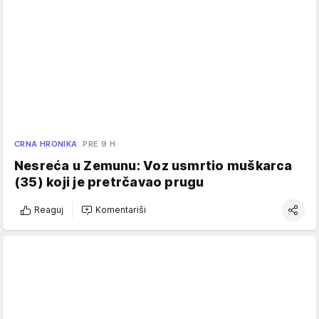
CRNA HRONIKA
PRE 9 H
Nesreća u Zemunu: Voz usmrtio muškarca
(35) koji je pretrčavao prugu
Reaguj
Komentariši