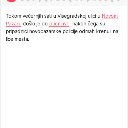
Tokom večernjih sati u Višegradskoj ulici u
Novom
Pazaru
došlo je do
pucnjave
, nakon čega su
pripadnici novopazarske policije odmah krenuli na
lice mesta.