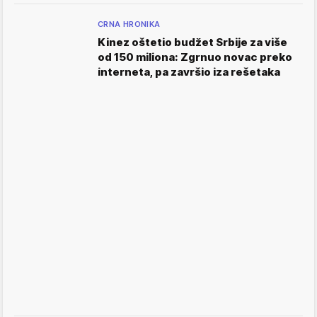
CRNA HRONIKA
Kinez oštetio budžet Srbije za više
od 150 miliona: Zgrnuo novac preko
interneta, pa završio iza rešetaka