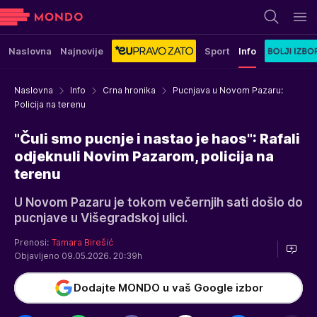
Naslovna
Najnovije
Sport
Info
Naslovna
Info
Crna hronika
Pucnjava u Novom Pazaru:
Policija na terenu
"Čuli smo pucnje i nastao je haos": Rafali
odjeknuli Novim Pazarom, policija na
terenu
U Novom Pazaru je tokom večernjih sati došlo do
pucnjave u Višegradskoj ulici.
Prenosi:
Tamara Birešić
Objavljeno 09.05.2026. 20:39h
Dodajte MONDO u vaš Google izbor