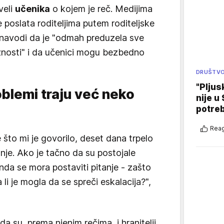
veli
učenika
o kojem je reč. Medijima
e poslata roditeljima putem roditeljske
navodi da je "odmah preduzela sve
žnosti" i da učenici mogu bezbedno
DRUŠTV
"Pljus
oblemi traju već neko
nije u 
potre
Reag
što mi je govorilo, deset dana trpelo
nje. Ako je tačno da su postojale
onda se mora postaviti pitanje - zašto
a li je mogla da se spreči eskalacija?",
a su, prema njenim rečima, i hranitelji