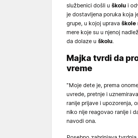
službenici došli u
školu
i od
je dostavljena poruka koja j
grupe, u kojoj uprava
škole
mere koje su u njenoj nadle
da dolaze u
školu
.
Majka tvrdi da pr
vreme
"Moje dete je, prema onome 
uvrede, pretnje i uznemirava
ranije prijave i upozorenja, 
niko nije reagovao ranije i d
navodi ona.
Posebno zabrinjava tvrdnja d