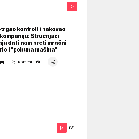
O
otrgao kontroli i hakovao
kompaniju: Stručnjaci
aju da li nam preti mračni
io i "pobuna mašina"
uj
Komentariši