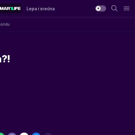
Lepa i srećna
Mondu
a?!