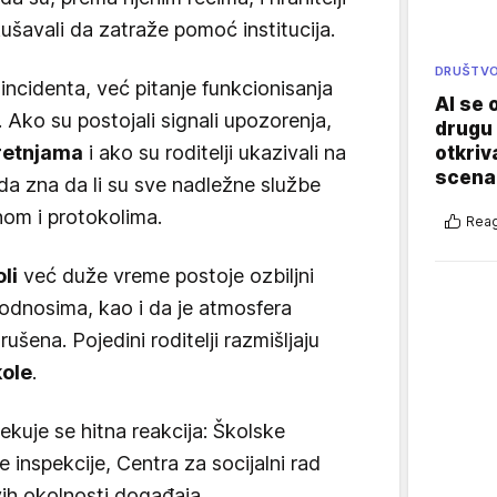
šavali da zatraže pomoć institucija.
DRUŠTV
 incidenta, već pitanje funkcionisanja
AI se 
. Ako su postojali signali upozorenja,
drugu 
retnjama
i ako su roditelji ukazivali na
otkriv
scenar
da zna da li su sve nadležne službe
om i protokolima.
Reag
li
već duže vreme postoje ozbiljni
odnosima, kao i da je atmosfera
šena. Pojedini roditelji razmišljaju
kole
.
ekuje se hitna reakcija: Školske
e inspekcije, Centra za socijalni rad
vih okolnosti događaja.