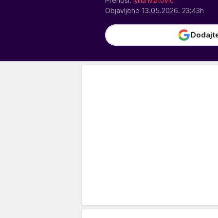
Prenosi:
Mila Matović
Objavljeno 13.05.2026. 23:43h
Dodajt