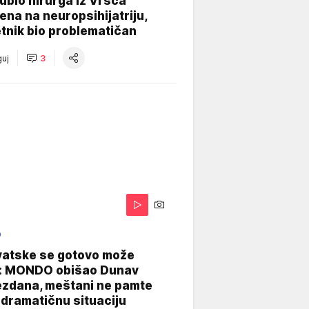
e ubio hirurga iz Vršca
na na neuropsihijatriju,
tnik bio problematičan
uj
3
O
vatske se gotovo može
: MONDO obišao Dunav
ezdana, meštani ne pamte
dramatičnu situaciju