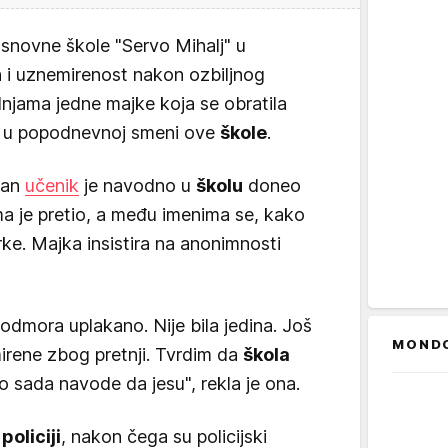
novne škole "Servo Mihalj" u
h i uznemirenost nakon ozbiljnog
dnjama jedne majke koja se obratila
 u popodnevnoj smeni ove
škole
.
dan
učenik
je navodno u
školu
doneo
ma je pretio, a među imenima se, kako
erke. Majka insistira na anonimnosti
dmora uplakano. Nije bila jedina. Još
MOND
irene zbog pretnji. Tvrdim da
škola
o sada navode da jesu", rekla je ona.
a
policiji
, nakon čega su policijski