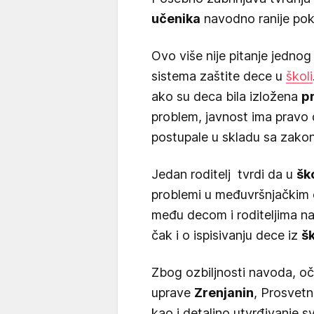
učenika
navodno ranije poku
Ovo više nije pitanje jednog
sistema zaštite dece u
školi
ako su deca bila izložena
p
problem, javnost ima pravo 
postupale u skladu sa zakon
Jedan roditelj tvrdi da u
ško
problemi u međuvršnjačkim 
među decom i roditeljima naru
čak i o ispisivanju dece iz
š
Zbog ozbiljnosti navoda, oč
uprave
Zrenjanin
, Prosvetn
kao i detaljno utvrđivanje s