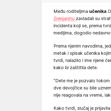
Među roditeljima
učenika
Os
Zrenjaninu
zavladali su stra
incidenta koji se, prema tvr
medijima, dogodio nedavno
Prema njenim navodima, je
metak i spisak učenika koji
tvrdi, nalazilo i ime njene ć
kako bi zaštitila dete.
"Dete me je pozvalo tokom o
dve devojčice su bile uznem
nije reagovala na vreme, iak
Kako tvrdi, slučaj je prijavil