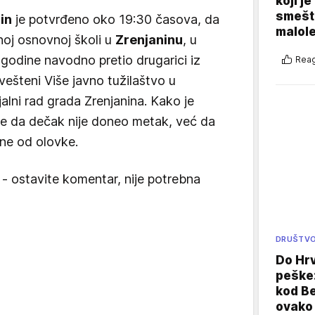
koji j
smešte
in
je potvrđeno oko 19:30 časova, da
malole
ednoj osnovnoj školi u
Zrenjaninu
, u
godine navodno pretio drugarici iz
Reag
ešteni Više javno tužilaštvo u
jalni rad grada Zrenjanina. Kako je
je da dečak nije doneo metak, već da
mine od olovke.
 - ostavite komentar, nije potrebna
DRUŠTV
Do Hr
peške
kod B
ovako 