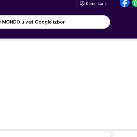
Komentariši
e MONDO u vaš Google izbor