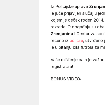
Iz Policijske uprave
Zrenjan
je juče prijavljen slučaj u j
kojem je dečak rođen 2014. 
razreda. O događaju su obav
Zrenjaninu
i Centar za soci
rečeno iz
policije
, utvrđeno 
je u pitanju bila futrola za 
Vaše mišljenje nam je važno
registracija!
BONUS VIDEO: