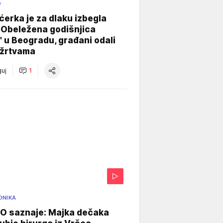
O
ćerka je za dlaku izbegla
 Obeležena godišnjica
" u Beogradu, građani odali
 žrtvama
uj
1
ONIKA
 saznaje: Majka dečaka