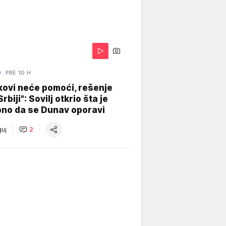
O
PRE 10 H
kovi neće pomoći, rešenje
Srbiji": Sovilj otkrio šta je
bno da se Dunav oporavi
uj
2