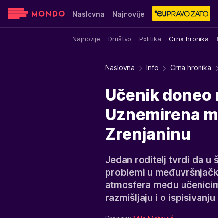
Naslovna
Najnovije
Najnovije
Društvo
Politika
Crna hronika
Sensa
Stvar ukusa
Yumama
Naslovna
Info
Crna hronika
Učenik doneo 
Uznemirena maj
Zrenjaninu
Jedan roditelj tvrdi da u 
problemi u međuvršnjačk
atmosfera među učenicima
razmišljaju i o ispisivanju