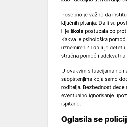
Posebno je važno da institu
ključnih pitanja: Da li su pos
li je
škola
postupala po proto
Kakva je psihološka pomoć p
uznemireni? I da li je detet
stručna pomoć i adekvatna 
U ovakvim situacijama nema
saopštenjima koja samo dod
roditelja. Bezbednost dece m
eventualno ignorisanje upozo
ispitano.
Oglasila se polici