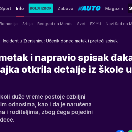
Sport
Info
Zabava
Magazin
Ekonomija
Srbija
Beograd na Mondu
Svet
EX YU
Novi Sad na 
Incident u Zrenjaninu: Učenik doneo metak i preteći spisak
metak i napravio spisak đak
ka otkrila detalje iz škole u
školi duže vreme postoje ozbiljni
im odnosima, kao i da je narušena
 i roditeljima, zbog čega pojedini
 dece.