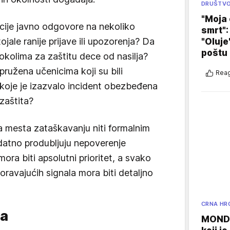
DRUŠTV
"Moja 
cije javno odgovore na nekoliko
smrt":
tojale ranije prijave ili upozorenja? Da
"Oluje
poštu
kolima za zaštitu dece od nasilja?
ružena učenicima koji su bili
Reag
u koje je izazvalo incident obezbeđena
zaštita?
 mesta zataškavanju niti formalnim
atno produbljuju nepoverenje
ora biti apsolutni prioritet, a svako
ravajućih signala mora biti detaljno
CRNA HR
ja
MONDO