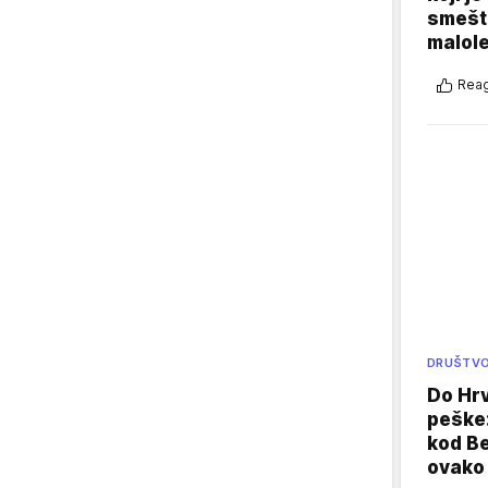
smešte
malole
Reag
DRUŠTV
Do Hr
peške
kod B
ovako 