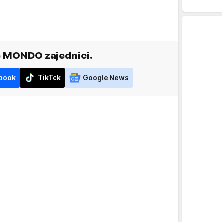
e MONDO zajednici.
book
TikTok
Google News