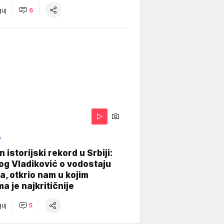
uj
6
O
 istorijski rekord u Srbiji:
og Vladiković o vodostaju
, otkrio nam u kojim
a je najkritičnije
uj
5