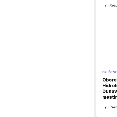
Reag
DRUŠTV
Oboren
Hidrol
Dunava
mestim
Reag