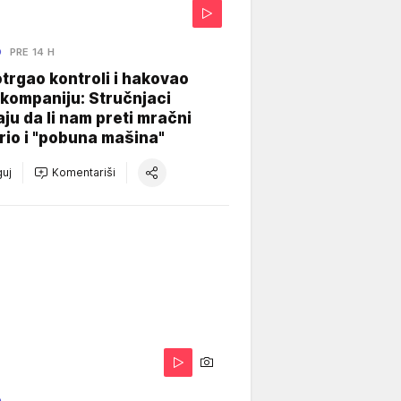
O
PRE 14 H
otrgao kontroli i hakovao
kompaniju: Stručnjaci
aju da li nam preti mračni
io i "pobuna mašina"
uj
Komentariši