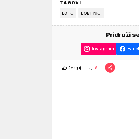
TAGOVI
LOTO
DOBITNICI
Pridruži s
Instagram
Face
Reaguj
8