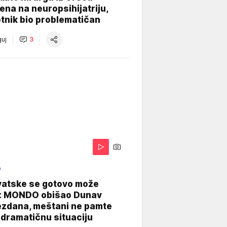
na na neuropsihijatriju,
tnik bio problematičan
uj
3
O
vatske se gotovo može
: MONDO obišao Dunav
ezdana, meštani ne pamte
dramatičnu situaciju