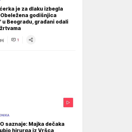
O
ćerka je za dlaku izbegla
 Obeležena godišnjica
" u Beogradu, građani odali
 žrtvama
uj
1
ONIKA
 saznaje: Majka dečaka
e ubio hirurga iz Vršca