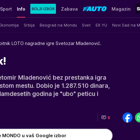
Sport
Info
Zabava
Magazin
Ekonomija
Srbija
Beograd na Mondu
Svet
EX YU
Novi Sad na 
itnik LOTO nagradne igre Svetozar Mladenović.
k!
etomir Mladenović bez prestanka igra
istom mestu. Dobio je 1.287.510 dinara,
edamdesetih godina je "ubo" peticu i
8
e MONDO u vaš Google izbor