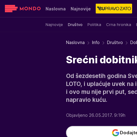
Naslovna
Najnovije
Najnovije
Društvo
Politika
Crna hronika
Sensa
Stvar ukusa
Yumama
Naslovna
Info
Društvo
Dob
Srećni dobitni
Od šezdesetih godina Sv
LOTO, i uplaćuje uvek na 
i ovo mu nije prvi put, s
napravio kuću.
Objavljeno 26.05.2017. 9:19h
Dodajt