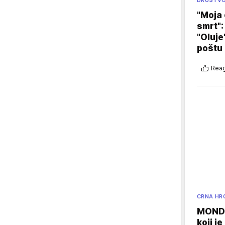
DRUŠTV
"Moja 
smrt":
"Oluje
poštu
Reag
CRNA HR
MONDO
koji j