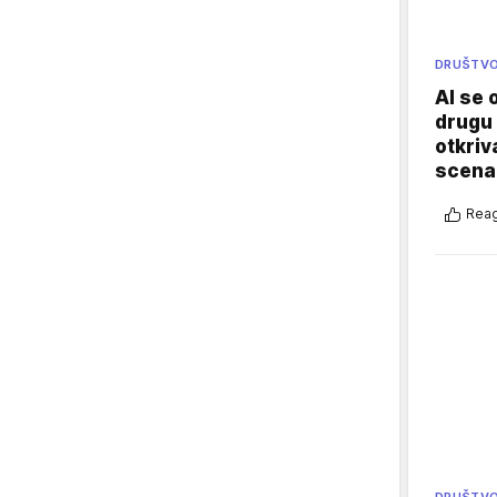
DRUŠTV
AI se 
drugu 
otkriv
scenar
Reag