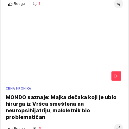
Reaguj
1
CRNA HRONIKA
MONDO saznaje: Majka dečaka koji je ubio
hirurga iz Vršca smeštena na
neuropsihijatriju, maloletnik bio
problematičan
Reaguj
3