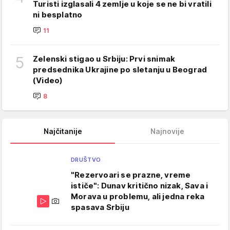
Turisti izglasali 4 zemlje u koje se ne bi vratili
ni besplatno
11
5
Zelenski stigao u Srbiju: Prvi snimak
predsednika Ukrajine po sletanju u Beograd
(Video)
8
Najčitanije
Najnovije
DRUŠTVO
"Rezervoari se prazne, vreme
ističe": Dunav kritično nizak, Sava i
Morava u problemu, ali jedna reka
spasava Srbiju