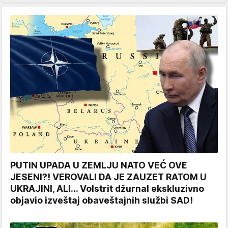
PUTIN UPADA U ZEMLJU NATO VEĆ OVE
JESENI?! VEROVALI DA JE ZAUZET RATOM U
UKRAJINI, ALI... Volstrit džurnal ekskluzivno
objavio izveštaj obaveštajnih službi SAD!