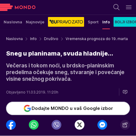
Naslovna
Najnovije
Sport
Info
Naslovna
Info
Društvo
Vremenska prognoza do 19. marta
Sneg u planinama, svuda hladnije...
Večeras i tokom noći, u brdsko-planinskim
predelima očekuje sneg, stvaranje i povećanje
visine snežnog pokrivača.
Objavljeno 11.03.2019. 11:20h
Dodajte MONDO u vaš Google izbor