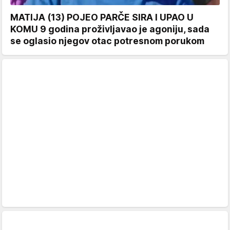
MATIJA (13) POJEO PARČE SIRA I UPAO U
KOMU 9 godina proživljavao je agoniju, sada
se oglasio njegov otac potresnom porukom