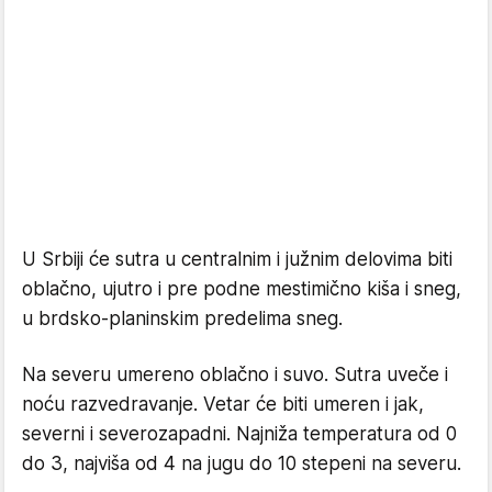
U Srbiji će sutra u centralnim i južnim delovima biti
oblačno, ujutro i pre podne mestimično kiša i sneg,
u brdsko-planinskim predelima sneg.
Na severu umereno oblačno i suvo. Sutra uveče i
noću razvedravanje. Vetar će biti umeren i jak,
severni i severozapadni. Najniža temperatura od 0
do 3, najviša od 4 na jugu do 10 stepeni na severu.