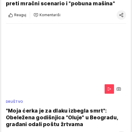
preti mračni scenario i "pobuna mašina"
Reaguj
Komentariši
DRUŠTVO
"Moja ćerka je za dlaku izbegla smrt":
Obeležena godišnjica "Oluje" u Beogradu,
građani odali poštu žrtvama