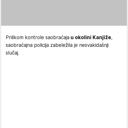
Prilikom kontrole saobraćaja
u okolini Kanjiže
,
saobraćajna policija zabeležila je nesvakidašnji
slučaj.