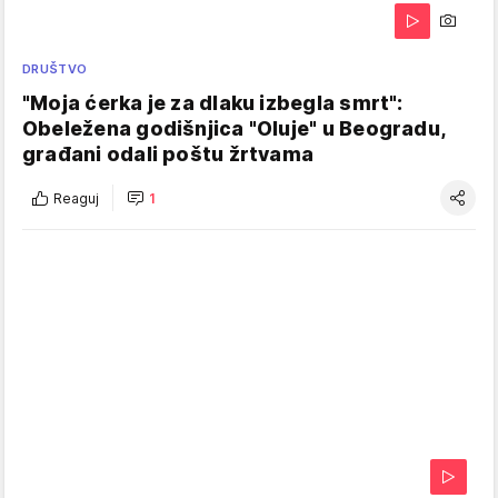
DRUŠTVO
"Moja ćerka je za dlaku izbegla smrt":
Obeležena godišnjica "Oluje" u Beogradu,
građani odali poštu žrtvama
Reaguj
1