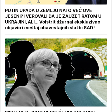
PUTIN UPADA U ZEMLJU NATO VEĆ OVE
JESENI?! VEROVALI DA JE ZAUZET RATOM U
UKRAJINI, ALI... Volstrit džurnal ekskluzivno
objavio izveštaj obaveštajnih službi SAD!