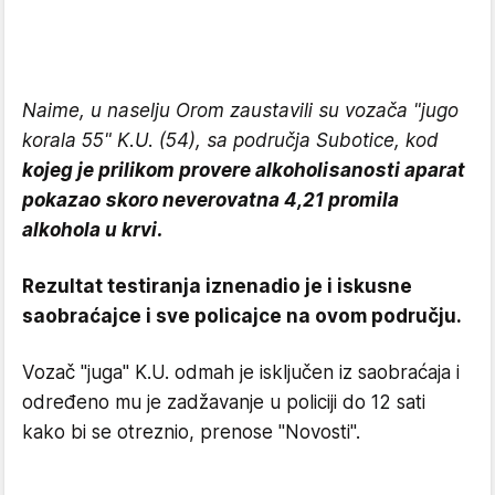
Naime, u naselju Orom zaustavili su vozača "jugo
korala 55" K.U. (54), sa područja Subotice, kod
kojeg je prilikom provere alkoholisanosti aparat
pokazao skoro neverovatna 4,21 promila
alkohola u krvi.
Rezultat testiranja iznenadio je i iskusne
saobraćajce i sve policajce na ovom području.
Vozač "juga" K.U. odmah je isključen iz saobraćaja i
određeno mu je zadžavanje u policiji do 12 sati
kako bi se otreznio, prenose "Novosti".