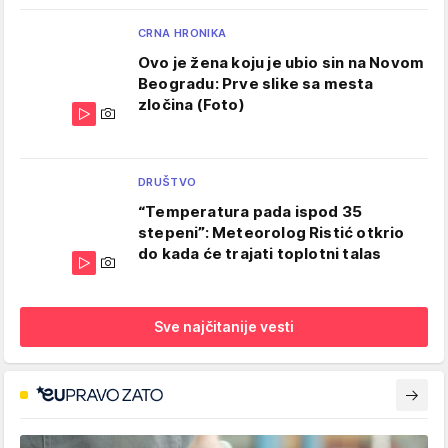
CRNA HRONIKA
Ovo je žena koju je ubio sin na Novom
Beogradu: Prve slike sa mesta
zločina (Foto)
DRUŠTVO
“Temperatura pada ispod 35
stepeni”: Meteorolog Ristić otkrio
do kada će trajati toplotni talas
Sve najčitanije vesti