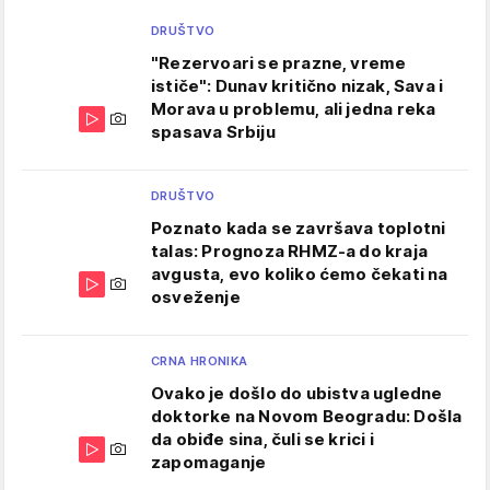
DRUŠTVO
"Rezervoari se prazne, vreme
ističe": Dunav kritično nizak, Sava i
Morava u problemu, ali jedna reka
spasava Srbiju
DRUŠTVO
Poznato kada se završava toplotni
talas: Prognoza RHMZ-a do kraja
avgusta, evo koliko ćemo čekati na
osveženje
CRNA HRONIKA
Ovako je došlo do ubistva ugledne
doktorke na Novom Beogradu: Došla
da obiđe sina, čuli se krici i
zapomaganje