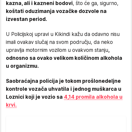
kazna, ali i kazneni bodovi
, što će ga, sigurno,
koštati oduzimanja vozačke dozvole na
izvestan period.
U Policijskoj upravi u Kikindi kažu da odavno nisu
imali ovakav slučaj na svom području, da neko
upravlja motornim vozilom u ovakvom stanju
,
odnosno sa ovako velikom količinom alkohola
u organizmu.
Saobraćajna policija je tokom prošlonedeljne
kontrole vozača uhvatila i jednog muškarca u
Loznici koji je vozio sa
4,14 promila alkohola u
krvi.