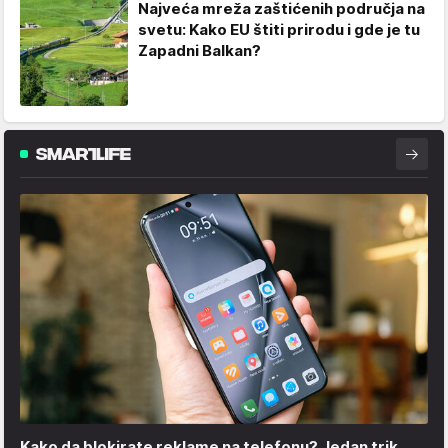
Najveća mreža zaštićenih područja na
svetu: Kako EU štiti prirodu i gde je tu
Zapadni Balkan?
Kako da blokirate reklame na telefonu​? Jedan trik