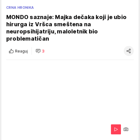
CRNA HRONIKA
MONDO saznaje: Majka dečaka koji je ubio
hirurga iz Vršca smeštena na
neuropsihijatriju, maloletnik bio
problematičan
Reaguj
3