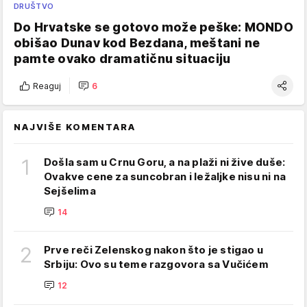
DRUŠTVO
Do Hrvatske se gotovo može peške: MONDO
obišao Dunav kod Bezdana, meštani ne
pamte ovako dramatičnu situaciju
Reaguj
6
NAJVIŠE KOMENTARA
1
Došla sam u Crnu Goru, a na plaži ni žive duše:
Ovakve cene za suncobran i ležaljke nisu ni na
Sejšelima
14
2
Prve reči Zelenskog nakon što je stigao u
Srbiju: Ovo su teme razgovora sa Vučićem
12