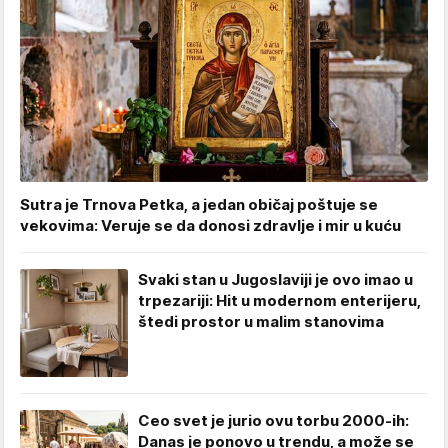
Sutra je Trnova Petka, a jedan običaj poštuje se
vekovima: Veruje se da donosi zdravlje i mir u kuću
Svaki stan u Jugoslaviji je ovo imao u
trpezariji: Hit u modernom enterijeru,
štedi prostor u malim stanovima
Ceo svet je jurio ovu torbu 2000-ih:
Danas je ponovo u trendu, a može se