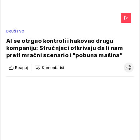
DRUŠTVO
AI se otrgao kontroli i hakovao drugu
kompaniju: Stručnjaci otkrivaju da li nam
preti mračni scenario i "pobuna mašina"
Reaguj
Komentariši