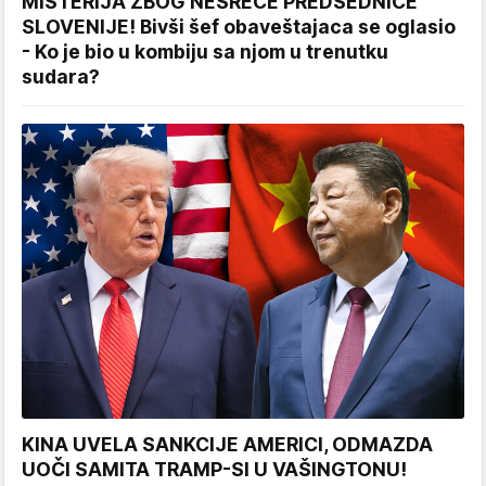
MISTERIJA ZBOG NESREĆE PREDSEDNICE
SLOVENIJE! Bivši šef obaveštajaca se oglasio
- Ko je bio u kombiju sa njom u trenutku
sudara?
KINA UVELA SANKCIJE AMERICI, ODMAZDA
UOČI SAMITA TRAMP-SI U VAŠINGTONU!