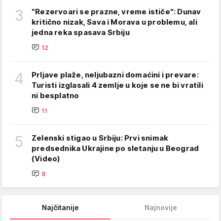
3
"Rezervoari se prazne, vreme ističe": Dunav
kritično nizak, Sava i Morava u problemu, ali
jedna reka spasava Srbiju
12
4
Prljave plaže, neljubazni domaćini i prevare:
Turisti izglasali 4 zemlje u koje se ne bi vratili
ni besplatno
11
5
Zelenski stigao u Srbiju: Prvi snimak
predsednika Ukrajine po sletanju u Beograd
(Video)
8
Najčitanije
Najnovije