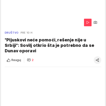
DRUŠTVO
PRE 10 H
"Pljuskovi neće pomoći, rešenje nije u
Srbiji": Sovilj otkrio šta je potrebno da se
Dunav oporavi
Reaguj
2