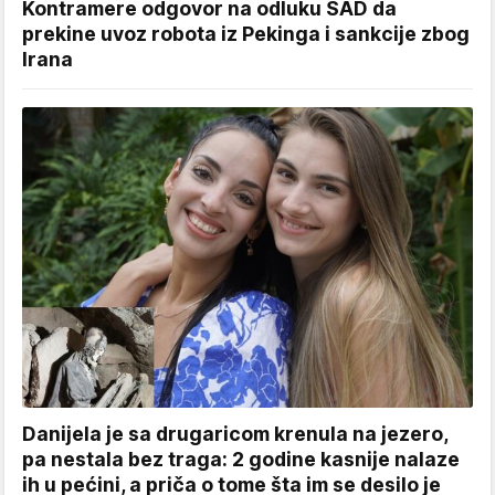
Kontramere odgovor na odluku SAD da
prekine uvoz robota iz Pekinga i sankcije zbog
Irana
Danijela je sa drugaricom krenula na jezero,
pa nestala bez traga: 2 godine kasnije nalaze
ih u pećini, a priča o tome šta im se desilo je