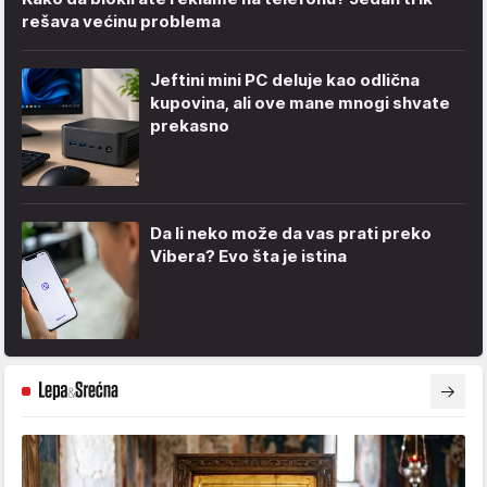
rešava većinu problema
Jeftini mini PC deluje kao odlična
kupovina, ali ove mane mnogi shvate
prekasno
Da li neko može da vas prati preko
Vibera? Evo šta je istina