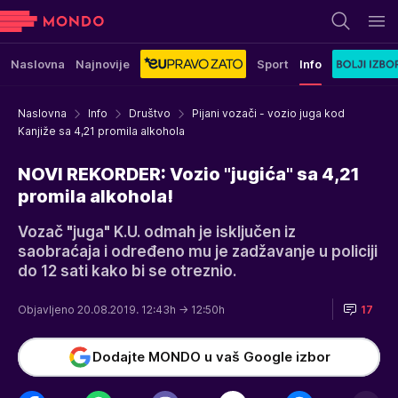
Naslovna
Najnovije
Sport
Info
Naslovna
Info
Društvo
Pijani vozači - vozio juga kod
Kanjiže sa 4,21 promila alkohola
NOVI REKORDER: Vozio "jugića" sa 4,21
promila alkohola!
Vozač "juga" K.U. odmah je isključen iz
saobraćaja i određeno mu je zadžavanje u policiji
do 12 sati kako bi se otreznio.
Objavljeno 20.08.2019. 12:43h
→ 12:50h
17
Dodajte MONDO u vaš Google izbor