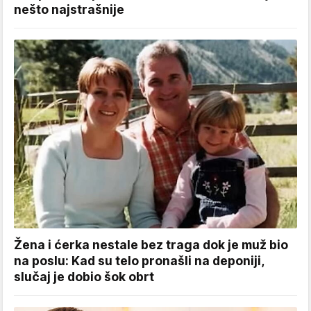
nešto najstrašnije
Žena i ćerka nestale bez traga dok je muž bio
na poslu: Kad su telo pronašli na deponiji,
slučaj je dobio šok obrt