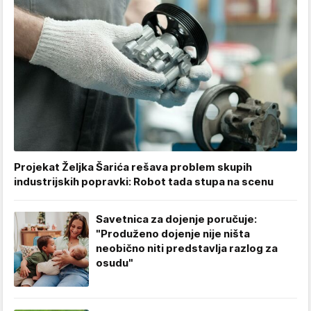
Projekat Željka Šarića rešava problem skupih
industrijskih popravki: Robot tada stupa na scenu
Savetnica za dojenje poručuje:
"Produženo dojenje nije ništa
neobično niti predstavlja razlog za
osudu"