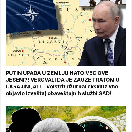
PUTIN UPADA U ZEMLJU NATO VEĆ OVE
JESENI?! VEROVALI DA JE ZAUZET RATOM U
UKRAJINI, ALI... Volstrit džurnal ekskluzivno
objavio izveštaj obaveštajnih službi SAD!