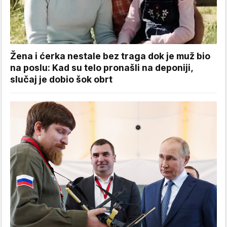
Žena i ćerka nestale bez traga dok je muž bio
na poslu: Kad su telo pronašli na deponiji,
slučaj je dobio šok obrt