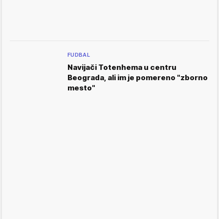
FUDBAL
Navijači Totenhema u centru
Beograda, ali im je pomereno "zborno
mesto"