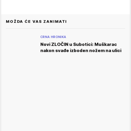
MOŽDA ĆE VAS ZANIMATI
CRNA HRONIKA
Novi ZLOČIN u Subotici: Muškarac
nakon svađe izboden nožem na ulici