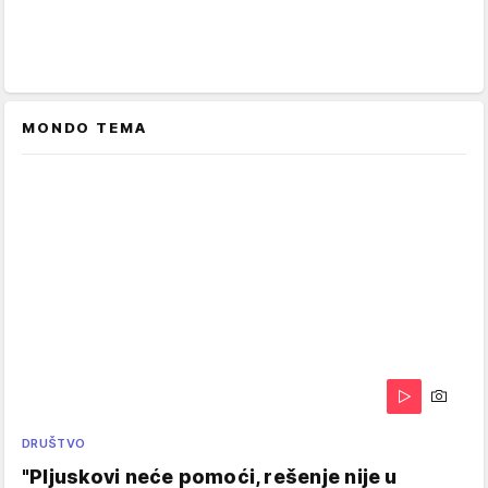
MONDO TEMA
DRUŠTVO
"Pljuskovi neće pomoći, rešenje nije u