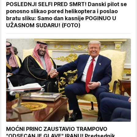
POSLEDNJI SELFI PRED SMRT! Danski pilot se
ponosno slikao pored helikoptera i poslao
bratu sliku: Samo dan kasnije POGINUO U
UŽASNOM SUDARU! (FOTO)
MOĆNI PRINC ZAUSTAVIO TRAMPOVO
"ODSECANJE GLAVE" IRANU! Predsednik