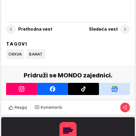
Prethodna vest
Sledeća vest
TAGOVI
CRKVA
BANAT
Pridruži se MONDO zajednici.
Reaguj
Komentariši