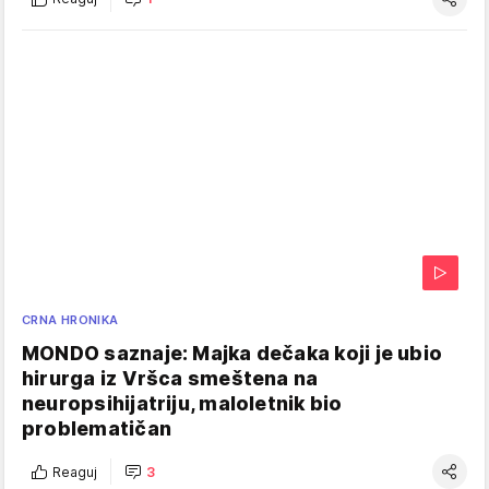
CRNA HRONIKA
MONDO saznaje: Majka dečaka koji je ubio
hirurga iz Vršca smeštena na
neuropsihijatriju, maloletnik bio
problematičan
Reaguj
3