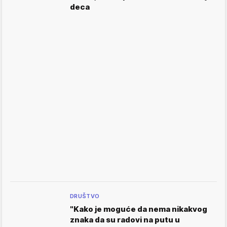
deca
DRUŠTVO
"Kako je moguće da nema nikakvog
znaka da su radovi na putu u