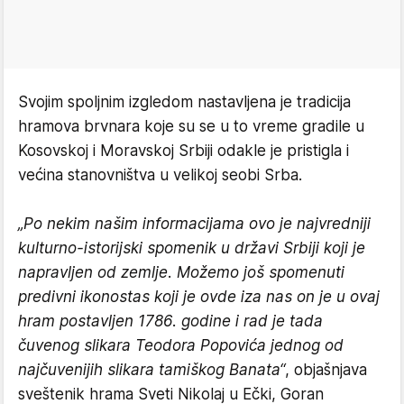
Svojim spoljnim izgledom nastavljena je tradicija
hramova brvnara koje su se u to vreme gradile u
Kosovskoj i Moravskoj Srbiji odakle je pristigla i
većina stanovništva u velikoj seobi Srba.
„Po nekim našim informacijama ovo je najvredniji
kulturno-istorijski spomenik u državi Srbiji koji je
napravljen od zemlje. Možemo još spomenuti
predivni ikonostas koji je ovde iza nas on je u ovaj
hram postavljen 1786. godine i rad je tada
čuvenog slikara Teodora Popovića jednog od
najčuvenijih slikara tamiškog Banata“
, objašnjava
sveštenik hrama Sveti Nikolaj u Ečki, Goran