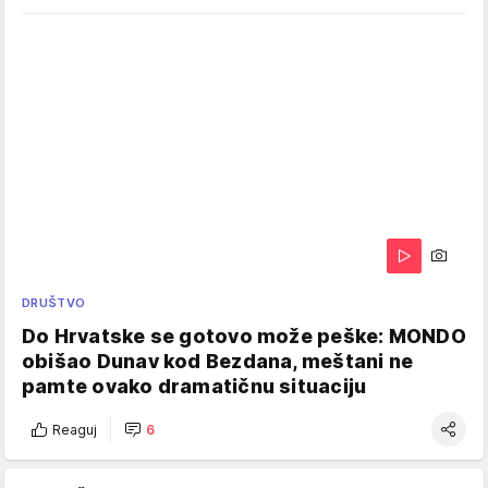
DRUŠTVO
Do Hrvatske se gotovo može peške: MONDO
obišao Dunav kod Bezdana, meštani ne
pamte ovako dramatičnu situaciju
Reaguj
6