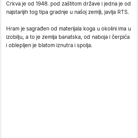
Crkva je od 1948. pod zaštitom države i jedna je od
najstarijih tog tipa gradnje u našoj zemlji, javlja RTS.
Hram je sagrađen od materijala koga u okolini ima u
izobilju, a to je zemlja banatska, od naboja i čerpića
i oblepljen je blatom iznutra i spolja.