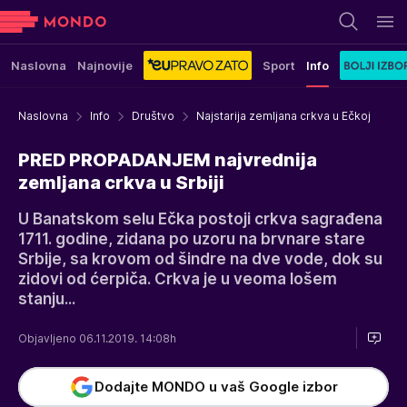
Naslovna
Najnovije
Sport
Info
Naslovna
Info
Društvo
Najstarija zemljana crkva u Ečkoj
PRED PROPADANJEM najvrednija
zemljana crkva u Srbiji
U Banatskom selu Ečka postoji crkva sagrađena
1711. godine, zidana po uzoru na brvnare stare
Srbije, sa krovom od šindre na dve vode, dok su
zidovi od ćerpiča. Crkva je u veoma lošem
stanju...
Objavljeno 06.11.2019. 14:08h
Dodajte MONDO u vaš Google izbor