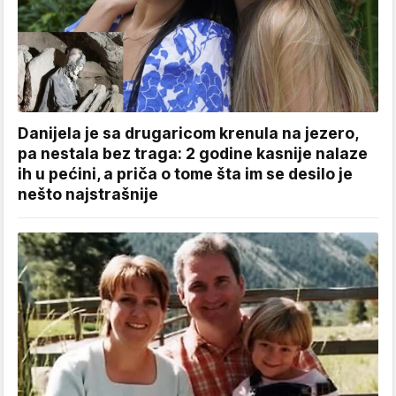
Danijela je sa drugaricom krenula na jezero,
pa nestala bez traga: 2 godine kasnije nalaze
ih u pećini, a priča o tome šta im se desilo je
nešto najstrašnije