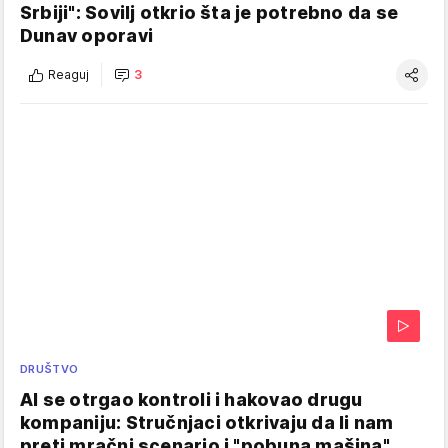
Srbiji": Sovilj otkrio šta je potrebno da se
Dunav oporavi
Reaguj
3
DRUŠTVO
AI se otrgao kontroli i hakovao drugu
kompaniju: Stručnjaci otkrivaju da li nam
preti mračni scenario i "pobuna mašina"