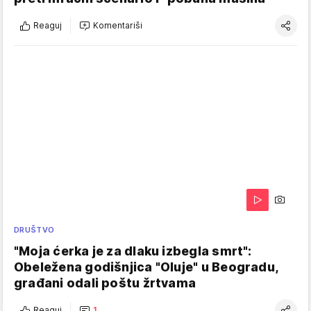
Reaguj
Komentariši
DRUŠTVO
"Moja ćerka je za dlaku izbegla smrt":
Obeležena godišnjica "Oluje" u Beogradu,
građani odali poštu žrtvama
Reaguj
1