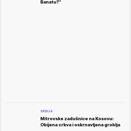
Banatu?"
SRBIJA
Mitrovske zadušnice na Kosovu:
Obijena crkva i oskrnavljena groblja