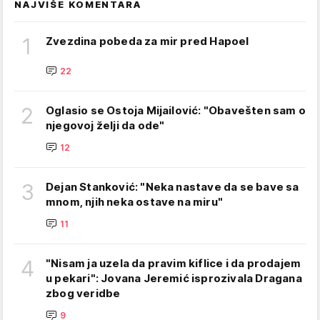
NAJVIŠE KOMENTARA
1
Zvezdina pobeda za mir pred Hapoel
22
2
Oglasio se Ostoja Mijailović: "Obavešten sam o
njegovoj želji da ode"
12
3
Dejan Stanković: "Neka nastave da se bave sa
mnom, njih neka ostave na miru"
11
4
"Nisam ja uzela da pravim kiflice i da prodajem
u pekari": Jovana Jeremić isprozivala Dragana
zbog veridbe
9