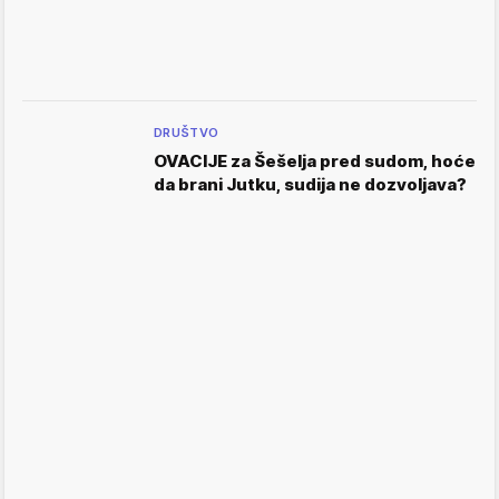
DRUŠTVO
OVACIJE za Šešelja pred sudom, hoće
da brani Jutku, sudija ne dozvoljava?