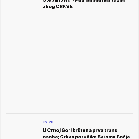
zbog CRKVE
EX YU
U Crnoj Gori krštena prva trans
osoba; Crkva poručila: Svi smo Božja