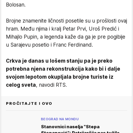
Bolosan.
Brojne znamenite ličnosti posetile su u prošlosti ovaj
hram. Među njima i kralj Petar Prvi, Uroš Predić i
Mihajlo Pupin, a legenda kaže da ga je pre pogibije
u Sarajevu posetio i Franc Ferdinand.
Crkva je danas u lošem stanju pa je preko
potrebna njena rekonstrukcija kako bi i dalje
svojom lepotom okupljala brojne turiste iz
celog sveta
, navodi RTS.
PROČITAJTE I OVO
BEOGRAD NA MONDU
Stanovnici naselja "Stepa
Stepanović": Patrijaršija nas tužila