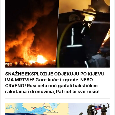
SNAŽNE EKSPLOZIJE ODJEKUJU PO KIJEVU,
IMA MRTVIH! Gore kuće i zgrade, NEBO
CRVENO! Rusi celu noć gađali balističkim
raketama i dronovima, Patriot bi sve rešio!