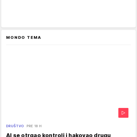
MONDO TEMA
DRUŠTVO
PRE 18 H
AI se otrgao kontroli i hakovao drugu