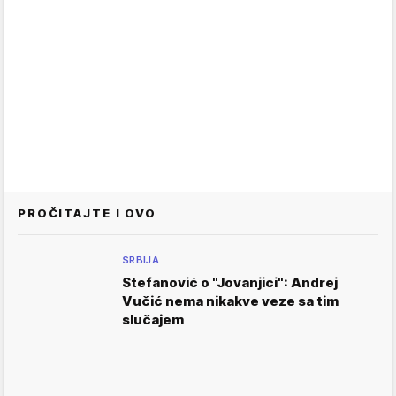
PROČITAJTE I OVO
SRBIJA
Stefanović o "Jovanjici": Andrej
Vučić nema nikakve veze sa tim
slučajem