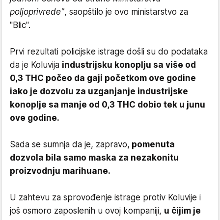
poljoprivrede"
, saopštilo je ovo ministarstvo za
"Blic".
Prvi rezultati policijske istrage došli su do podataka
da je Koluvija
industrijsku konoplju sa više od
0,3 THC počeo da gaji početkom ove godine
iako je dozvolu za uzganjanje industrijske
konoplje sa manje od 0,3 THC dobio tek u junu
ove godine.
Sada se sumnja da je, zapravo,
pomenuta
dozvola bila samo maska za nezakonitu
proizvodnju marihuane.
U zahtevu za sprovođenje istrage protiv Koluvije i
još osmoro zaposlenih u ovoj kompaniji,
u čijim je