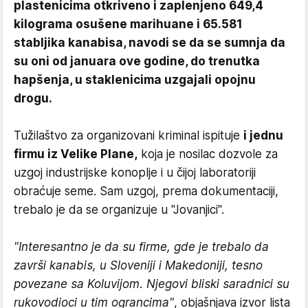
plastenicima otkriveno i zaplenjeno 649,4
kilograma osušene marihuane i 65.581
stabljika kanabisa, navodi se da se sumnja da
su oni od januara ove godine, do trenutka
hapšenja, u staklenicima uzgajali opojnu
drogu.
Tužilaštvo za organizovani kriminal ispituje
i jednu
firmu iz Velike Plane,
koja je nosilac dozvole za
uzgoj industrijske konoplje i u čijoj laboratoriji
obraćuje seme. Sam uzgoj, prema dokumentaciji,
trebalo je da se organizuje u "Jovanjici".
"Interesantno je da su firme, gde je trebalo da
završi kanabis, u Sloveniji i Makedoniji, tesno
povezane sa Koluvijom. Njegovi bliski saradnici su
rukovodioci u tim ograncima"
, objašnjava izvor lista