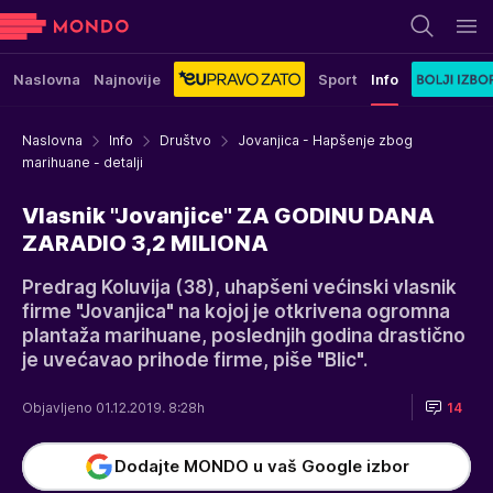
Naslovna
Najnovije
Sport
Info
Naslovna
Info
Društvo
Jovanjica - Hapšenje zbog
marihuane - detalji
Vlasnik "Jovanjice" ZA GODINU DANA
ZARADIO 3,2 MILIONA
Predrag Koluvija (38), uhapšeni većinski vlasnik
firme "Jovanjica" na kojoj je otkrivena ogromna
plantaža marihuane, poslednjih godina drastično
je uvećavao prihode firme, piše "Blic".
Objavljeno 01.12.2019. 8:28h
14
Dodajte MONDO u vaš Google izbor