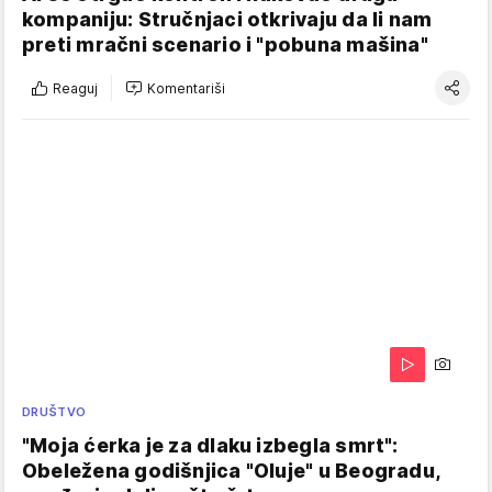
kompaniju: Stručnjaci otkrivaju da li nam
preti mračni scenario i "pobuna mašina"
Reaguj
Komentariši
DRUŠTVO
"Moja ćerka je za dlaku izbegla smrt":
Obeležena godišnjica "Oluje" u Beogradu,