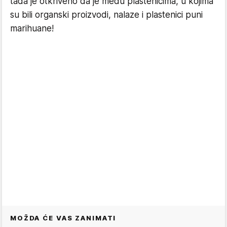
tada je otkriveno da je među plastenicima, u kojima
su bili organski proizvodi, nalaze i plastenici puni
marihuane!
MOŽDA ĆE VAS ZANIMATI