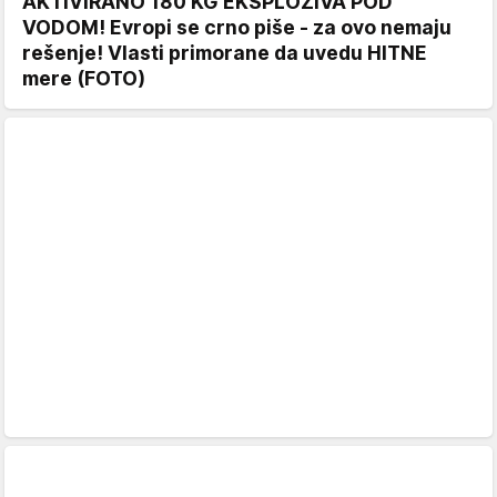
AKTIVIRANO 180 KG EKSPLOZIVA POD
VODOM! Evropi se crno piše - za ovo nemaju
rešenje! Vlasti primorane da uvedu HITNE
mere (FOTO)