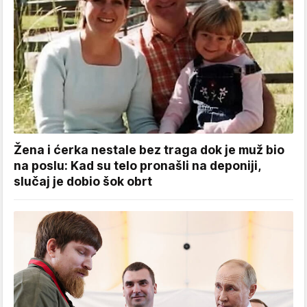
Žena i ćerka nestale bez traga dok je muž bio
na poslu: Kad su telo pronašli na deponiji,
slučaj je dobio šok obrt