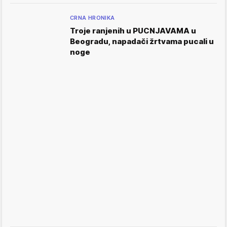
CRNA HRONIKA
Troje ranjenih u PUCNJAVAMA u
Beogradu, napadači žrtvama pucali u
noge