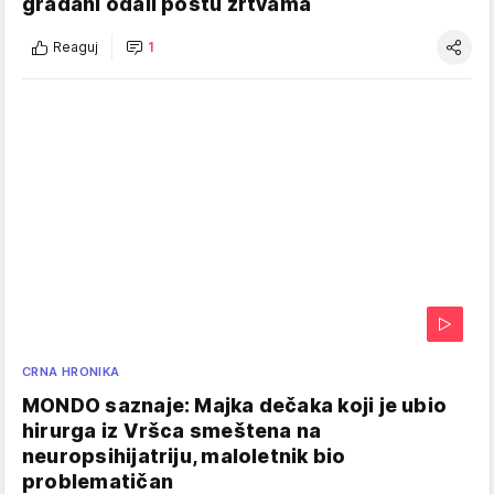
građani odali poštu žrtvama
Reaguj
1
CRNA HRONIKA
MONDO saznaje: Majka dečaka koji je ubio
hirurga iz Vršca smeštena na
neuropsihijatriju, maloletnik bio
problematičan