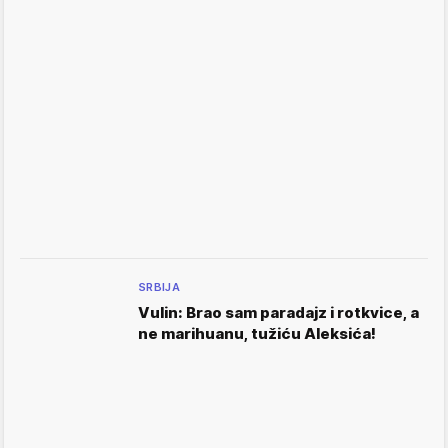
SRBIJA
Vulin: Brao sam paradajz i rotkvice, a
ne marihuanu, tužiću Aleksića!