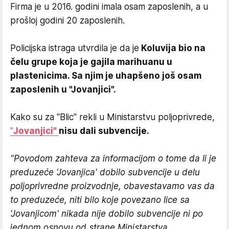
Firma je u 2016. godini imala osam zaposlenih, a u
prošloj godini 20 zaposlenih.
Policijska istraga utvrdila je da je
Koluvija bio na
čelu grupe koja je gajila marihuanu u
plastenicima. Sa njim je uhapšeno još osam
zaposlenih u "Jovanjici".
Kako su za "Blic" rekli u Ministarstvu poljoprivrede,
"
Jovanjici"
nisu dali subvencije.
"Povodom zahteva za informacijom o tome da li je
preduzeće 'Jovanjica' dobilo subvencije u delu
poljoprivredne proizvodnje, obavestavamo vas da
to preduzeće, niti bilo koje povezano lice sa
'Jovanjicom' nikada nije dobilo subvencije ni po
jednom osnovu od strane Ministarstva