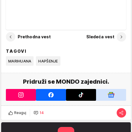
Prethodna vest
Sledeća vest
TAGOVI
MARIHUANA
HAPŠENJE
Pridruži se MONDO zajednici.
Reaguj
14