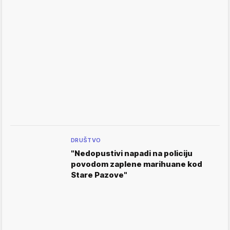
DRUŠTVO
"Nedopustivi napadi na policiju
povodom zaplene marihuane kod
Stare Pazove"