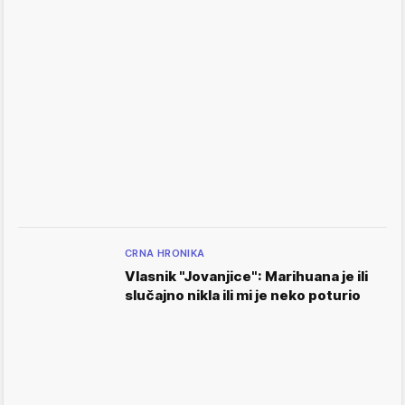
CRNA HRONIKA
Vlasnik "Jovanjice": Marihuana je ili
slučajno nikla ili mi je neko poturio