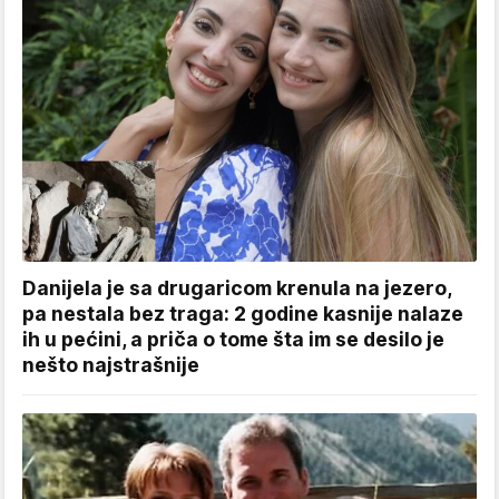
Danijela je sa drugaricom krenula na jezero,
pa nestala bez traga: 2 godine kasnije nalaze
ih u pećini, a priča o tome šta im se desilo je
nešto najstrašnije