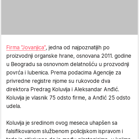
Firma "Jovanjica"
, jedna od najpoznatijih po
proizvodnji organske hrane, osnovana 2011. godine
u Beogradu sa osnovnom delatnošću u prozvodnji
povrća i lubenica. Prema podacima Agencije za
privredne registre njome su rukovode dva
direktora Predrag Koluvija i Aleksandar Anđić.
Koluvija je vlasnik 75 odsto firme, a Anđić 25 odsto
udela.
Koluvija je sredinom ovog meseca uhapšen sa
falsifikovanom službenom policijskom ispravom i