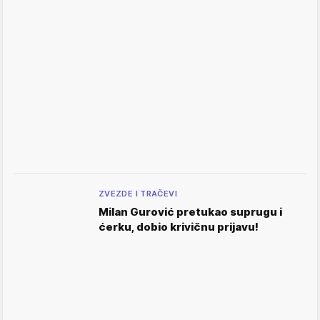
ZVEZDE I TRAČEVI
Milan Gurović pretukao suprugu i
ćerku, dobio krivičnu prijavu!