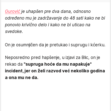
Gurović
je uhapšen pre dva dana, odnosno
određeno mu je zadržavanje do 48 sati kako ne bi
ponovio krivično delo i kako ne bi uticao na
svedoke.
On je osumnjičen da je pretukao i suprugu i kćerku.
Neposredno pred hapšenje, u izjavi za Blic, on je
rekao da
"supruga hoće da mu napakuje"
incident, jer on želi razvod već nekoliko godina
a ona mu ne da.