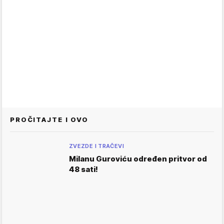
PROČITAJTE I OVO
ZVEZDE I TRAČEVI
Milanu Guroviću određen pritvor od
48 sati!