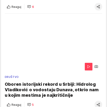
Reaguj
6
DRUŠTVO
Oboren istorijski rekord u Srbiji: Hidrolog
Vladiković o vodostaju Dunava, otkrio nam
u kojim mestima je najkritičnije
Reaguj
5