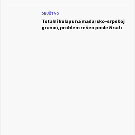
DRUŠTVO
Totalni kolaps na mađarsko-srpskoj
granici, problem rešen posle 5 sati