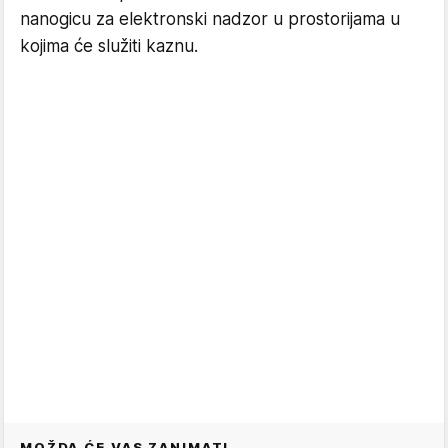
nanogicu za elektronski nadzor u prostorijama u
kojima će služiti kaznu.
MOŽDA ĆE VAS ZANIMATI