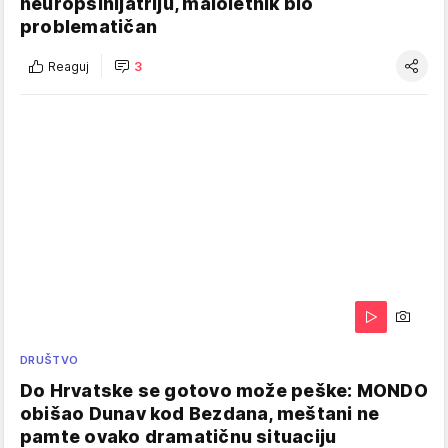
neuropsihijatriju, maloletnik bio
problematičan
Reaguj
3
DRUŠTVO
Do Hrvatske se gotovo može peške: MONDO
obišao Dunav kod Bezdana, meštani ne
pamte ovako dramatičnu situaciju