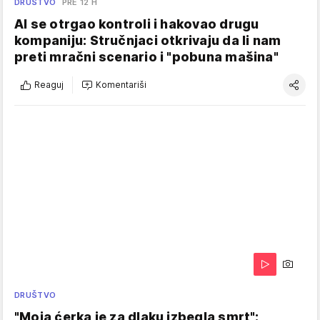
DRUŠTVO
PRE 12 H
AI se otrgao kontroli i hakovao drugu
kompaniju: Stručnjaci otkrivaju da li nam
preti mračni scenario i "pobuna mašina"
Reaguj
Komentariši
DRUŠTVO
"Moja ćerka je za dlaku izbegla smrt":