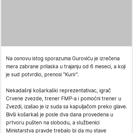
Na osnovu istog sporazuma Guroviću je izrečena
mera zabrane prilaska u trajanju od 6 meseci, a koji
je sud potvrdio, prenosi "Kurir".
Nekadašnji košarkaški reprezentativac, igrač
Crvene zvezde, trener FMP-a i pomoćni trener u
Zvezdi, izašao je iz suda sa kapuljačom preko glave.
Bivši košarkaš je posle dva dana provedena u
prtvoru pušten na slobodu, a službenici
Ministarstva pravde trebalo bi da mu stave