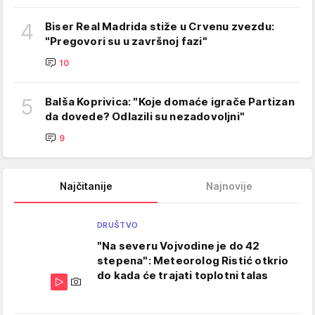
4
Biser Real Madrida stiže u Crvenu zvezdu:
"Pregovori su u završnoj fazi"
10
5
Balša Koprivica: "Koje domaće igrače Partizan
da dovede? Odlazili su nezadovoljni"
9
Najčitanije
Najnovije
DRUŠTVO
"Na severu Vojvodine je do 42
stepena": Meteorolog Ristić otkrio
do kada će trajati toplotni talas