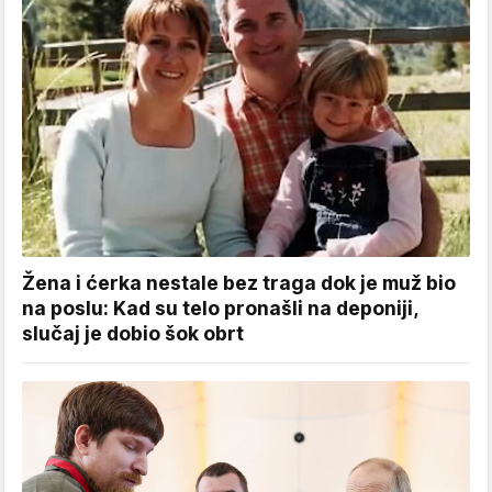
Žena i ćerka nestale bez traga dok je muž bio
na poslu: Kad su telo pronašli na deponiji,
slučaj je dobio šok obrt