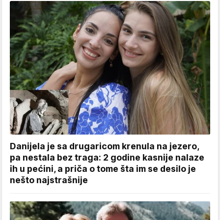
Danijela je sa drugaricom krenula na jezero,
pa nestala bez traga: 2 godine kasnije nalaze
ih u pećini, a priča o tome šta im se desilo je
nešto najstrašnije