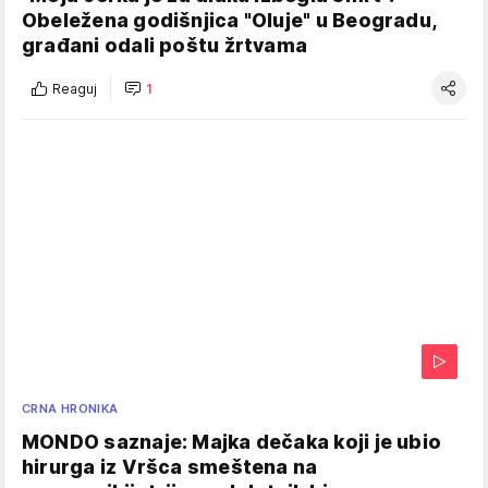
Obeležena godišnjica "Oluje" u Beogradu,
građani odali poštu žrtvama
Reaguj
1
CRNA HRONIKA
MONDO saznaje: Majka dečaka koji je ubio
hirurga iz Vršca smeštena na