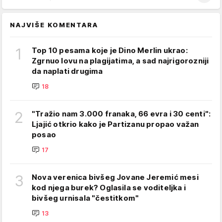
NAJVIŠE KOMENTARA
1
Top 10 pesama koje je Dino Merlin ukrao:
Zgrnuo lovu na plagijatima, a sad najrigorozniji
da naplati drugima
18
2
"Tražio nam 3.000 franaka, 66 evra i 30 centi":
Ljajić otkrio kako je Partizanu propao važan
posao
17
3
Nova verenica bivšeg Jovane Jeremić mesi
kod njega burek? Oglasila se voditeljka i
bivšeg urnisala "čestitkom"
13