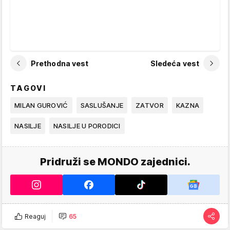
Prethodna vest
Sledeća vest
TAGOVI
MILAN GUROVIĆ
SASLUŠANJE
ZATVOR
KAZNA
NASILJE
NASILJE U PORODICI
Pridruži se MONDO zajednici.
Reaguj
65