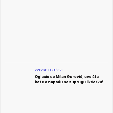
ZVEZDE I TRAČEVI
Oglasio se Milan Gurović, evo šta
kaže o napadu na suprugu i kćerku!