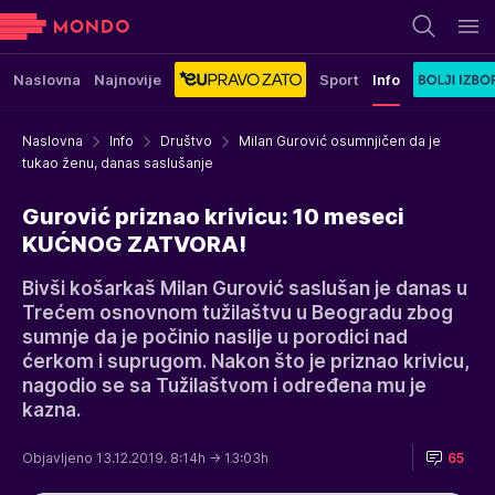
Naslovna
Najnovije
Sport
Info
Naslovna
Info
Društvo
Milan Gurović osumnjičen da je
tukao ženu, danas saslušanje
Gurović priznao krivicu: 10 meseci
KUĆNOG ZATVORA!
Bivši košarkaš Milan Gurović saslušan je danas u
Trećem osnovnom tužilaštvu u Beogradu zbog
sumnje da je počinio nasilje u porodici nad
ćerkom i suprugom. Nakon što je priznao krivicu,
nagodio se sa Tužilaštvom i određena mu je
kazna.
Objavljeno 13.12.2019. 8:14h
→ 13:03h
65