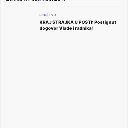
DRUŠTVO
KRAJ ŠTRAJKA U POŠTI: Postignut
dogovor Vlade i radnika!