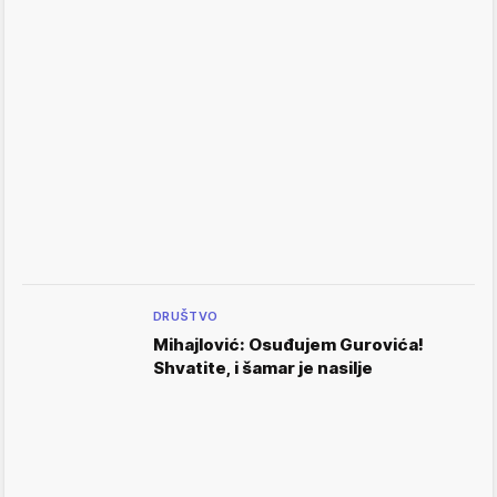
DRUŠTVO
Mihajlović: Osuđujem Gurovića!
Shvatite, i šamar je nasilje