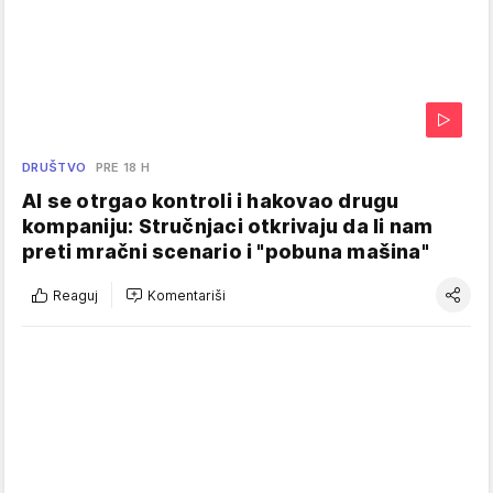
DRUŠTVO
PRE 18 H
AI se otrgao kontroli i hakovao drugu
kompaniju: Stručnjaci otkrivaju da li nam
preti mračni scenario i "pobuna mašina"
Reaguj
Komentariši