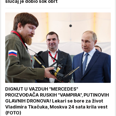
slučaj je dobio šok obrt
DIGNUT U VAZDUH "MERCEDES"
PROIZVOĐAČA RUSKIH "VAMPIRA", PUTINOVIH
GLAVNIH DRONOVA! Lekari se bore za život
Vladimira Tkačuka, Moskva 24 sata krila vest
(FOTO)