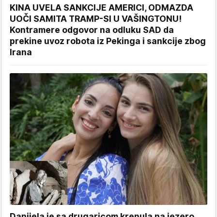
KINA UVELA SANKCIJE AMERICI, ODMAZDA
UOČI SAMITA TRAMP-SI U VAŠINGTONU!
Kontramere odgovor na odluku SAD da
prekine uvoz robota iz Pekinga i sankcije zbog
Irana
Danijela je sa drugaricom krenula na jezero,