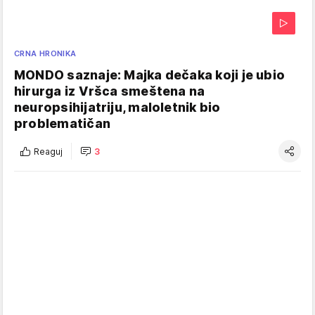
CRNA HRONIKA
MONDO saznaje: Majka dečaka koji je ubio
hirurga iz Vršca smeštena na
neuropsihijatriju, maloletnik bio
problematičan
Reaguj
3