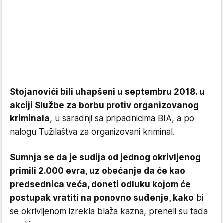
Stojanovići bili uhapšeni u septembru 2018. u
akciji Službe za borbu protiv organizovanog
kriminala
, u saradnji sa pripadnicima BIA, a po
nalogu Tužilaštva za organizovani kriminal.
Sumnja se da je sudija od jednog okrivljenog
primili 2.000 evra, uz obećanje da će kao
predsednica veća, doneti odluku kojom će
postupak vratiti na ponovno suđenje, kako
bi
se okrivljenom izrekla blaža kazna, preneli su tada