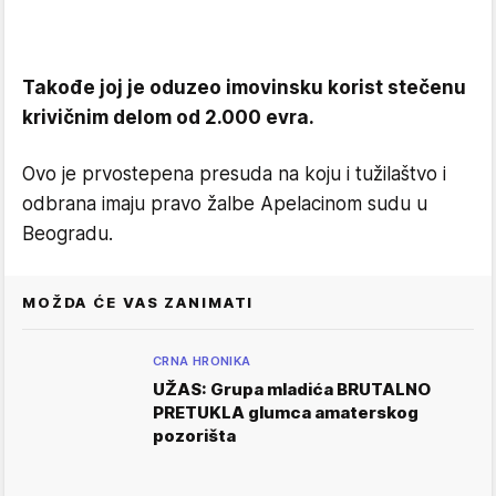
Takođe joj je oduzeo imovinsku korist stečenu
krivičnim delom od 2.000 evra.
Ovo je prvostepena presuda na koju i tužilaštvo i
odbrana imaju pravo žalbe Apelacinom sudu u
Beogradu.
MOŽDA ĆE VAS ZANIMATI
CRNA HRONIKA
UŽAS: Grupa mladića BRUTALNO
PRETUKLA glumca amaterskog
pozorišta