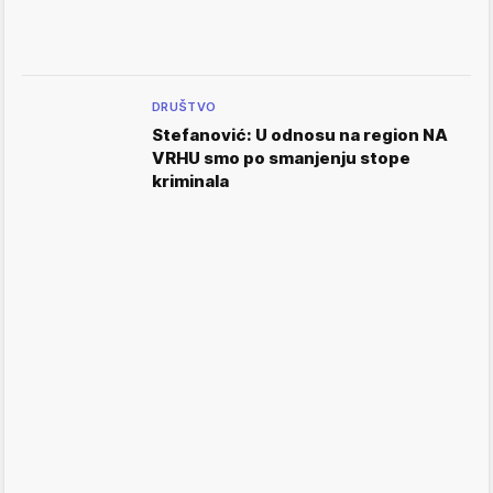
DRUŠTVO
Stefanović: U odnosu na region NA
VRHU smo po smanjenju stope
kriminala