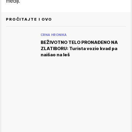
mediji.
PROČITAJTE I OVO
CRNA HRONIKA
BEŽIVOTNO TELO PRONAĐENO NA
ZLATIBORU: Turista vozio kvad pa
naišao na leš