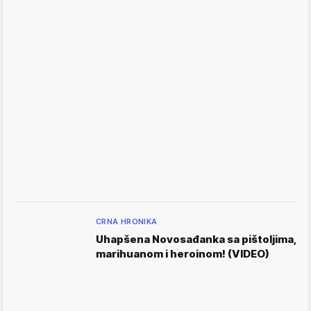
CRNA HRONIKA
Uhapšena Novosađanka sa pištoljima,
marihuanom i heroinom! (VIDEO)