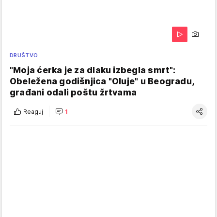
DRUŠTVO
"Moja ćerka je za dlaku izbegla smrt":
Obeležena godišnjica "Oluje" u Beogradu,
građani odali poštu žrtvama
Reaguj
1