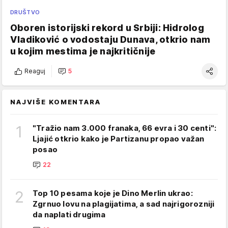
DRUŠTVO
Oboren istorijski rekord u Srbiji: Hidrolog
Vladiković o vodostaju Dunava, otkrio nam
u kojim mestima je najkritičnije
Reaguj
5
NAJVIŠE KOMENTARA
1
"Tražio nam 3.000 franaka, 66 evra i 30 centi":
Ljajić otkrio kako je Partizanu propao važan
posao
22
2
Top 10 pesama koje je Dino Merlin ukrao:
Zgrnuo lovu na plagijatima, a sad najrigorozniji
da naplati drugima