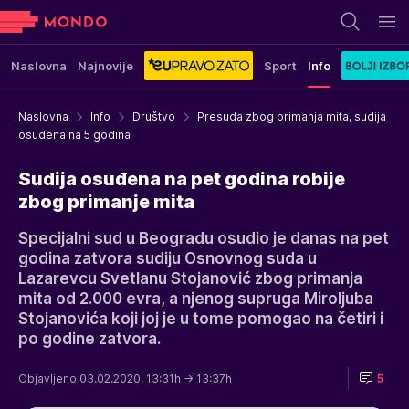
Naslovna
Najnovije
Sport
Info
Naslovna
Info
Društvo
Presuda zbog primanja mita, sudija
osuđena na 5 godina
Sudija osuđena na pet godina robije
zbog primanje mita
Specijalni sud u Beogradu osudio je danas na pet
godina zatvora sudiju Osnovnog suda u
Lazarevcu Svetlanu Stojanović zbog primanja
mita od 2.000 evra, a njenog supruga Miroljuba
Stojanovića koji joj je u tome pomogao na četiri i
po godine zatvora.
Objavljeno 03.02.2020. 13:31h
→ 13:37h
5