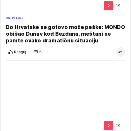
DRUŠTVO
Do Hrvatske se gotovo može peške: MONDO
obišao Dunav kod Bezdana, meštani ne
pamte ovako dramatičnu situaciju
Reaguj
6