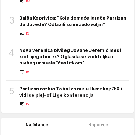
18
3
Balša Koprivica: "Koje domaće igrače Partizan
da dovede? Odlazili su nezadovoljni"
15
4
Nova verenica bivšeg Jovane Jeremić mesi
kod njega burek? Oglasila se voditeljka i
bivšeg urnisala "čestitkom"
15
5
Partizan razbio Tobol za mir u Humskoj: 3:0 i
vidi se plej-of Lige konferencija
12
Najčitanije
Najnovije