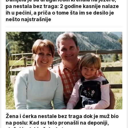
pa nestala bez traga: 2 godine kasnije nalaze
ih u pećini, a priča o tome šta im se desilo je
nešto najstrašnije
Žena i ćerka nestale bez traga dok je muž bio
na poslu: Kad su telo pronašli na deponiji,