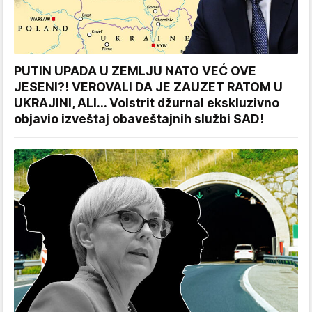
PUTIN UPADA U ZEMLJU NATO VEĆ OVE
JESENI?! VEROVALI DA JE ZAUZET RATOM U
UKRAJINI, ALI... Volstrit džurnal ekskluzivno
objavio izveštaj obaveštajnih službi SAD!