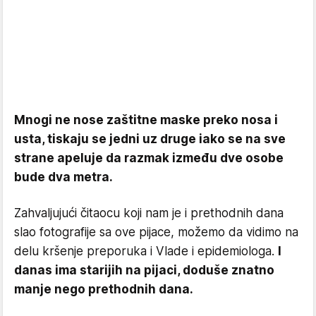
Mnogi ne nose zaštitne maske preko nosa i
usta, tiskaju se jedni uz druge iako se na sve
strane apeluje da razmak između dve osobe
bude dva metra.
Zahvaljujući čitaocu koji nam je i prethodnih dana
slao fotografije sa ove pijace, možemo da vidimo na
delu kršenje preporuka i Vlade i epidemiologa.
I
danas ima starijih na pijaci, doduše znatno
manje nego prethodnih dana.