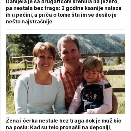
Danijela je sa drugaricom krenula na jezero,
pa nestala bez traga: 2 godine kasnije nalaze
ih u pećini, a priča o tome šta im se desilo je
nešto najstrašnije
Žena i ćerka nestale bez traga dok je muž bio
na poslu: Kad su telo pronašli na deponiji,