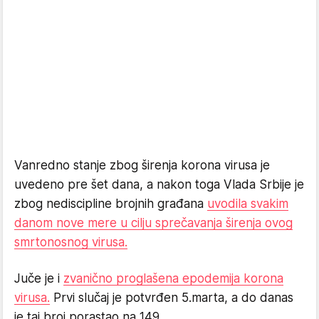
Vanredno stanje zbog širenja korona virusa je
uvedeno pre šet dana, a nakon toga Vlada Srbije je
zbog nediscipline brojnih građana
uvodila svakim
danom nove mere u cilju sprečavanja širenja ovog
smrtonosnog virusa.
Juče je i
zvanično proglašena epodemija korona
virusa.
Prvi slučaj je potvrđen 5.marta, a do danas
je taj broj porastao na 149.