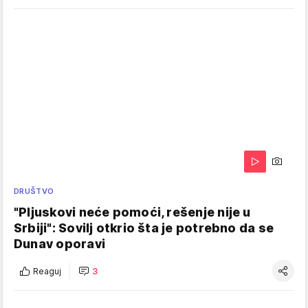
DRUŠTVO
"Pljuskovi neće pomoći, rešenje nije u
Srbiji": Sovilj otkrio šta je potrebno da se
Dunav oporavi
Reaguj
3