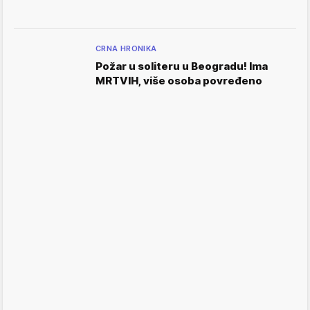
CRNA HRONIKA
Požar u soliteru u Beogradu! Ima
MRTVIH, više osoba povređeno