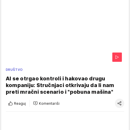
DRUŠTVO
AI se otrgao kontroli i hakovao drugu
kompaniju: Stručnjaci otkrivaju da li nam
preti mračni scenario i "pobuna mašina"
Reaguj
Komentariši