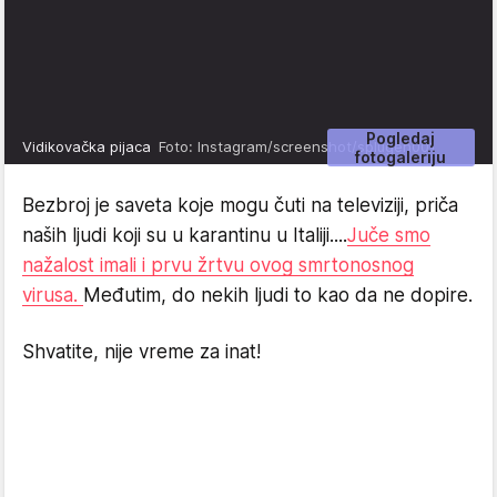
Pogledaj
Vidikovačka pijaca
Foto: Instagram/screenshot/splugen001
fotogaleriju
Bezbroj je saveta koje mogu čuti na televiziji, priča
naših ljudi koji su u karantinu u Italiji....
Juče smo
nažalost imali i prvu žrtvu ovog smrtonosnog
virusa.
Međutim, do nekih ljudi to kao da ne dopire.
Shvatite, nije vreme za inat!