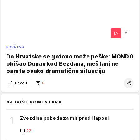
DRUŠTVO
Do Hrvatske se gotovo može peške: MONDO
obišao Dunav kod Bezdana, meštani ne
pamte ovako dramatičnu situaciju
Reaguj
6
NAJVIŠE KOMENTARA
1
Zvezdina pobeda za mir pred Hapoel
22