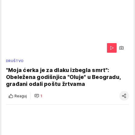
DRUŠTVO
"Moja ćerka je za dlaku izbegla smrt":
Obeležena godišnjica "Oluje" u Beogradu,
građani odali poštu žrtvama
Reaguj
1