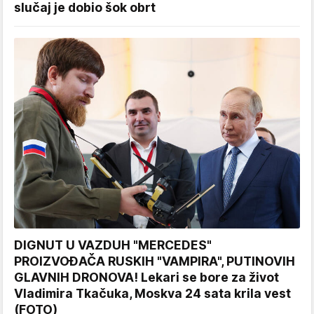
slučaj je dobio šok obrt
DIGNUT U VAZDUH "MERCEDES"
PROIZVOĐAČA RUSKIH "VAMPIRA", PUTINOVIH
GLAVNIH DRONOVA! Lekari se bore za život
Vladimira Tkačuka, Moskva 24 sata krila vest
(FOTO)