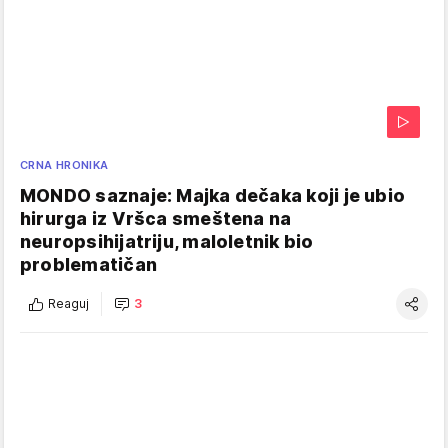
CRNA HRONIKA
MONDO saznaje: Majka dečaka koji je ubio
hirurga iz Vršca smeštena na
neuropsihijatriju, maloletnik bio
problematičan
Reaguj
3