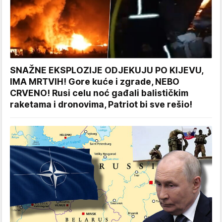
SNAŽNE EKSPLOZIJE ODJEKUJU PO KIJEVU,
IMA MRTVIH! Gore kuće i zgrade, NEBO
CRVENO! Rusi celu noć gađali balističkim
raketama i dronovima, Patriot bi sve rešio!