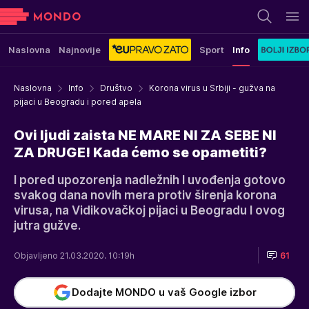
Naslovna
Najnovije
Sport
Info
Naslovna
Info
Društvo
Korona virus u Srbiji - gužva na
pijaci u Beogradu i pored apela
Ovi ljudi zaista NE MARE NI ZA SEBE NI
ZA DRUGE! Kada ćemo se opametiti?
I pored upozorenja nadležnih I uvođenja gotovo
svakog dana novih mera protiv širenja korona
virusa, na Vidikovačkoj pijaci u Beogradu I ovog
jutra gužve.
Objavljeno 21.03.2020. 10:19h
61
Dodajte MONDO u vaš Google izbor