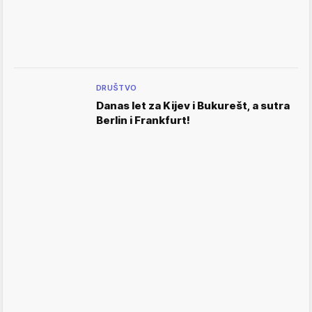
DRUŠTVO
Danas let za Kijev i Bukurešt, a sutra
Berlin i Frankfurt!