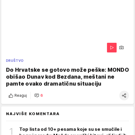
DRUŠTVO
Do Hrvatske se gotovo može peške: MONDO
obišao Dunav kod Bezdana, meštani ne
pamte ovako dramatičnu situaciju
Reaguj
6
NAJVIŠE KOMENTARA
1
Top lista od 10+ pesama koje su se smučile i