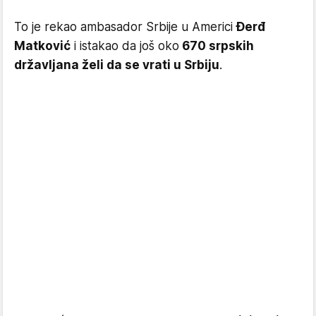
To je rekao ambasador Srbije u Americi
Đerđ
Matković
i istakao da još oko
670 srpskih
državljana želi da se vrati u Srbiju
.