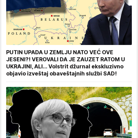
PUTIN UPADA U ZEMLJU NATO VEĆ OVE
JESENI?! VEROVALI DA JE ZAUZET RATOM U
UKRAJINI, ALI... Volstrit džurnal ekskluzivno
objavio izveštaj obaveštajnih službi SAD!