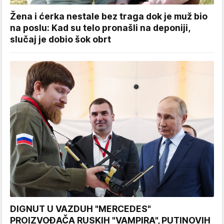
Žena i ćerka nestale bez traga dok je muž bio
na poslu: Kad su telo pronašli na deponiji,
slučaj je dobio šok obrt
DIGNUT U VAZDUH "MERCEDES"
PROIZVOĐAČA RUSKIH "VAMPIRA", PUTINOVIH