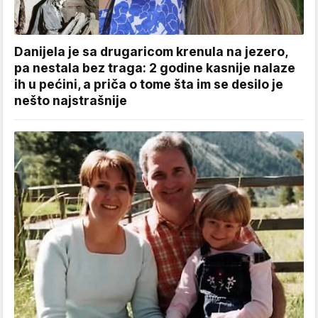
Danijela je sa drugaricom krenula na jezero,
pa nestala bez traga: 2 godine kasnije nalaze
ih u pećini, a priča o tome šta im se desilo je
nešto najstrašnije