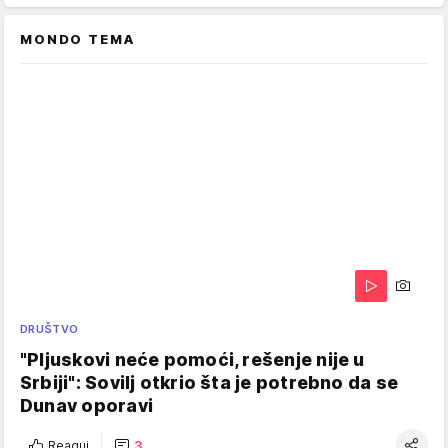
MONDO TEMA
DRUŠTVO
"Pljuskovi neće pomoći, rešenje nije u
Srbiji": Sovilj otkrio šta je potrebno da se
Dunav oporavi
Reaguj
3