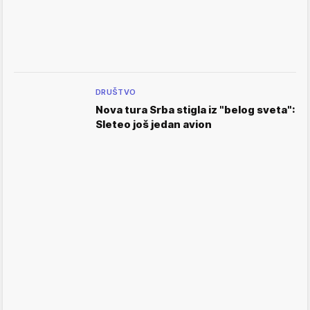
DRUŠTVO
Nova tura Srba stigla iz "belog sveta":
Sleteo još jedan avion