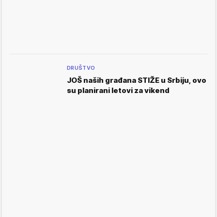
DRUŠTVO
JOŠ naših građana STIŽE u Srbiju, ovo
su planirani letovi za vikend