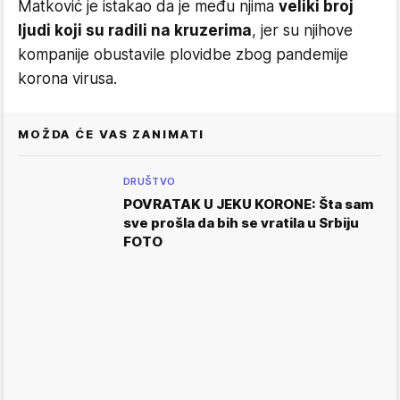
Matković je istakao da je među njima
veliki broj
ljudi koji su radili na kruzerima
, jer su njihove
kompanije obustavile plovidbe zbog pandemije
korona virusa.
MOŽDA ĆE VAS ZANIMATI
DRUŠTVO
POVRATAK U JEKU KORONE: Šta sam
sve prošla da bih se vratila u Srbiju
FOTO