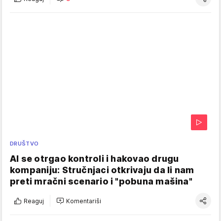
DRUŠTVO
AI se otrgao kontroli i hakovao drugu
kompaniju: Stručnjaci otkrivaju da li nam
preti mračni scenario i "pobuna mašina"
Reaguj
Komentariši