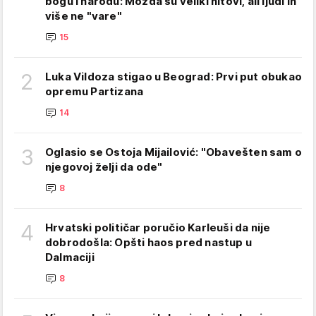
bogu i narodu: Možda su veliki hitovi, ali ljudi ih
više ne "vare"
15
2
Luka Vildoza stigao u Beograd: Prvi put obukao
opremu Partizana
14
3
Oglasio se Ostoja Mijailović: "Obavešten sam o
njegovoj želji da ode"
8
4
Hrvatski političar poručio Karleuši da nije
dobrodošla: Opšti haos pred nastup u
Dalmaciji
8