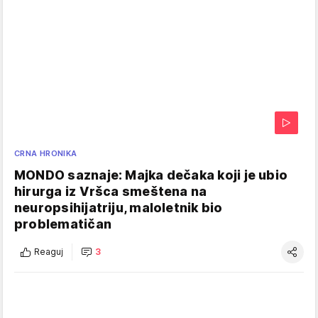
CRNA HRONIKA
MONDO saznaje: Majka dečaka koji je ubio
hirurga iz Vršca smeštena na
neuropsihijatriju, maloletnik bio
problematičan
Reaguj
3