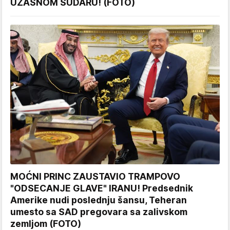
UŽASNOM SUDARU! (FOTO)
MOĆNI PRINC ZAUSTAVIO TRAMPOVO
"ODSECANJE GLAVE" IRANU! Predsednik
Amerike nudi poslednju šansu, Teheran
umesto sa SAD pregovara sa zalivskom
zemljom (FOTO)