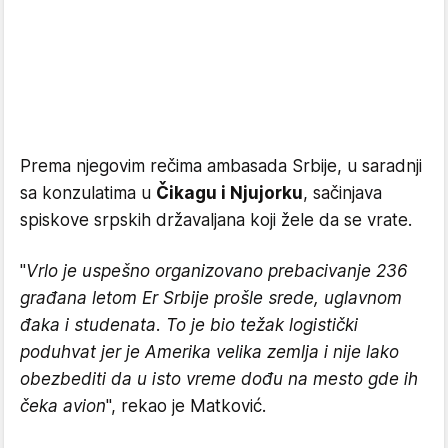
Prema njegovim rečima ambasada Srbije, u saradnji
sa konzulatima u
Čikagu i Njujorku
, sačinjava
spiskove srpskih državaljana koji žele da se vrate.
"
Vrlo je uspešno organizovano prebacivanje 236
građana letom Er Srbije prošle srede, uglavnom
đaka i studenata. To je bio težak logistički
poduhvat jer je Amerika velika zemlja i nije lako
obezbediti da u isto vreme dođu na mesto gde ih
čeka avion
", rekao je Matković.