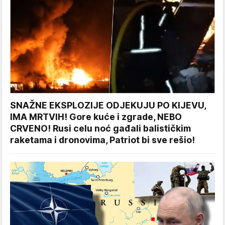
SNAŽNE EKSPLOZIJE ODJEKUJU PO KIJEVU,
IMA MRTVIH! Gore kuće i zgrade, NEBO
CRVENO! Rusi celu noć gađali balističkim
raketama i dronovima, Patriot bi sve rešio!