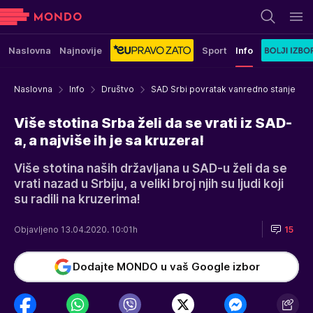
Naslovna
Najnovije
Sport
Info
Naslovna
Info
Društvo
SAD Srbi povratak vanredno stanje
Više stotina Srba želi da se vrati iz SAD-
a, a najviše ih je sa kruzera!
Više stotina naših državljana u SAD-u želi da se
vrati nazad u Srbiju, a veliki broj njih su ljudi koji
su radili na kruzerima!
Objavljeno 13.04.2020. 10:01h
15
Dodajte MONDO u vaš Google izbor