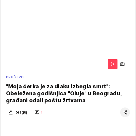
DRUŠTVO
"Moja ćerka je za dlaku izbegla smrt":
Obeležena godišnjica "Oluje" u Beogradu,
građani odali poštu žrtvama
Reaguj
1