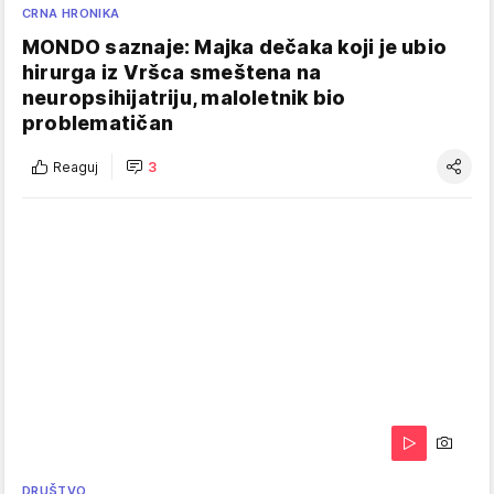
CRNA HRONIKA
MONDO saznaje: Majka dečaka koji je ubio
hirurga iz Vršca smeštena na
neuropsihijatriju, maloletnik bio
problematičan
Reaguj
3
DRUŠTVO