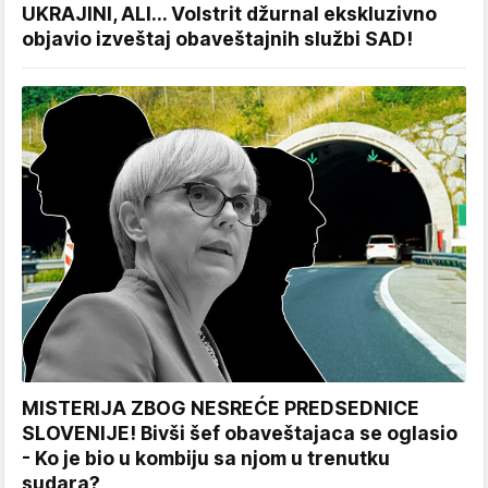
UKRAJINI, ALI... Volstrit džurnal ekskluzivno
objavio izveštaj obaveštajnih službi SAD!
MISTERIJA ZBOG NESREĆE PREDSEDNICE
SLOVENIJE! Bivši šef obaveštajaca se oglasio
- Ko je bio u kombiju sa njom u trenutku
sudara?