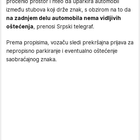
procenio prostor i hteo da uparkira automobil
između stubova koji drže znak, s obzirom na to da
na zadnjem delu automobila nema vidljivih
oštećenja
, prenosi Srpski telegraf.
Prema propisima, vozaču sledi prekršajna prijava za
nepropisno parkiranje i eventualno oštećenje
saobraćajnog znaka.