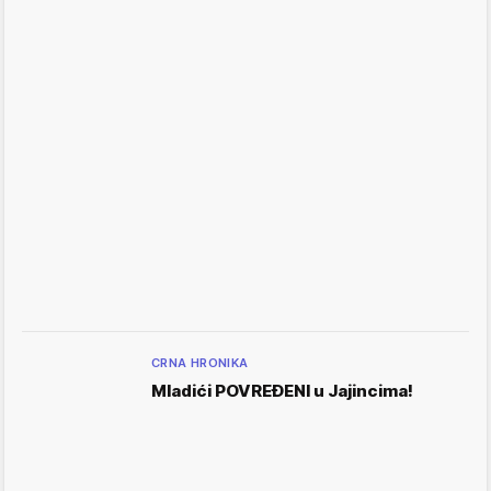
CRNA HRONIKA
Mladići POVREĐENI u Jajincima!