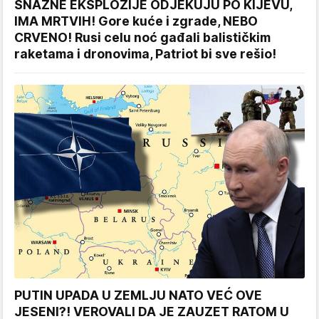
SNAŽNE EKSPLOZIJE ODJEKUJU PO KIJEVU,
IMA MRTVIH! Gore kuće i zgrade, NEBO
CRVENO! Rusi celu noć gađali balističkim
raketama i dronovima, Patriot bi sve rešio!
PUTIN UPADA U ZEMLJU NATO VEĆ OVE
JESENI?! VEROVALI DA JE ZAUZET RATOM U