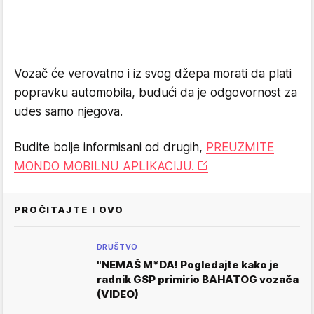
Vozač će verovatno i iz svog džepa morati da plati
popravku automobila, budući da je odgovornost za
udes samo njegova.
Budite bolje informisani od drugih,
PREUZMITE
MONDO MOBILNU APLIKACIJU.
PROČITAJTE I OVO
DRUŠTVO
"NEMAŠ M*DA! Pogledajte kako je
radnik GSP primirio BAHATOG vozača
(VIDEO)