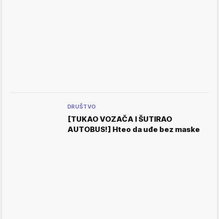
DRUŠTVO
[TUKAO VOZAČA I ŠUTIRAO
AUTOBUS!] Hteo da uđe bez maske