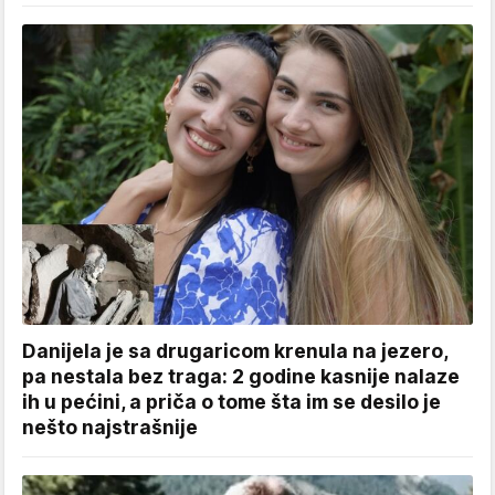
Danijela je sa drugaricom krenula na jezero,
pa nestala bez traga: 2 godine kasnije nalaze
ih u pećini, a priča o tome šta im se desilo je
nešto najstrašnije