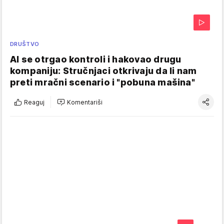
DRUŠTVO
AI se otrgao kontroli i hakovao drugu
kompaniju: Stručnjaci otkrivaju da li nam
preti mračni scenario i "pobuna mašina"
Reaguj
Komentariši