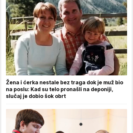
Žena i ćerka nestale bez traga dok je muž bio
na poslu: Kad su telo pronašli na deponiji,
slučaj je dobio šok obrt