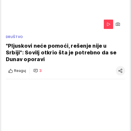
DRUŠTVO
"Pljuskovi neće pomoći, rešenje nije u
Srbiji": Sovilj otkrio šta je potrebno da se
Dunav oporavi
Reaguj
3