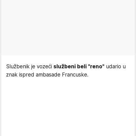
Službenik je vozeći
službeni beli "reno"
udario u
znak ispred ambasade Francuske.