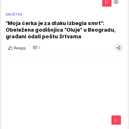
DRUŠTVO
"Moja ćerka je za dlaku izbegla smrt":
Obeležena godišnjica "Oluje" u Beogradu,
građani odali poštu žrtvama
Reaguj
1