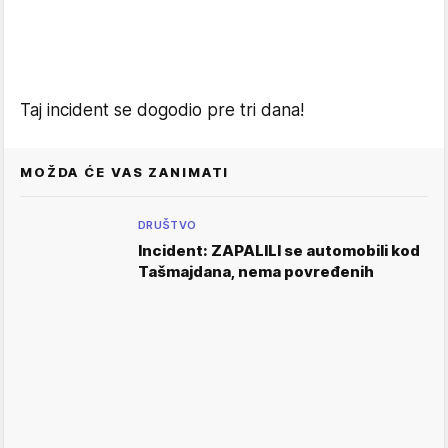
Taj incident se dogodio pre tri dana!
MOŽDA ĆE VAS ZANIMATI
DRUŠTVO
Incident: ZAPALILI se automobili kod
Tašmajdana, nema povređenih