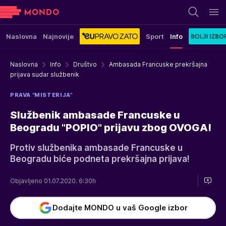
Naslovna
Najnovije
Sport
Info
Naslovna
Info
Društvo
Ambasada Francuske prekršajna
prijava sudar službenik
PRAVA "MISTERIJA"
Službenik ambasade Francuske u
Beogradu "POPIO" prijavu zbog OVOGA!
Protiv službenika ambasade Francuske u
Beogradu biće podneta prekršajna prijava!
Objavljeno 01.07.2020. 6:30h
Dodajte MONDO u vaš Google izbor