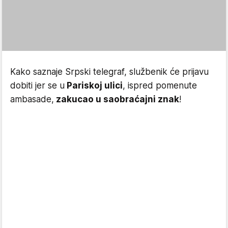
Kako saznaje Srpski telegraf, službenik će prijavu
dobiti jer se u
Pariskoj ulici
, ispred pomenute
ambasade,
zakucao u saobraćajni znak
!