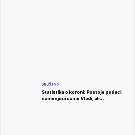
DRUŠTVO
Statistika o koroni: Postoje podaci
namenjeni samo Vladi, ali...