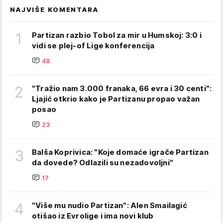
NAJVIŠE KOMENTARA
1
Partizan razbio Tobol za mir u Humskoj: 3:0 i
vidi se plej-of Lige konferencija
48
2
"Tražio nam 3.000 franaka, 66 evra i 30 centi":
Ljajić otkrio kako je Partizanu propao važan
posao
23
3
Balša Koprivica: "Koje domaće igrače Partizan
da dovede? Odlazili su nezadovoljni"
17
4
"Više mu nudio Partizan": Alen Smailagić
otišao iz Evrolige i ima novi klub