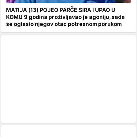
MATIJA (13) POJEO PARČE SIRA I UPAO U
KOMU 9 godina proživljavao je agoniju, sada
se oglasio njegov otac potresnom porukom