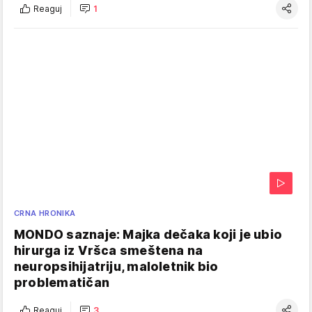
Reaguj
1
CRNA HRONIKA
MONDO saznaje: Majka dečaka koji je ubio
hirurga iz Vršca smeštena na
neuropsihijatriju, maloletnik bio
problematičan
Reaguj
3