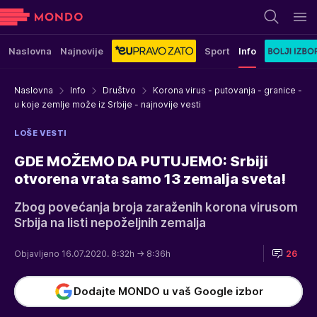
Naslovna
Najnovije
Sport
Info
Naslovna
Info
Društvo
Korona virus - putovanja - granice -
u koje zemlje može iz Srbije - najnovije vesti
LOŠE VESTI
GDE MOŽEMO DA PUTUJEMO: Srbiji
otvorena vrata samo 13 zemalja sveta!
Zbog povećanja broja zaraženih korona virusom
Srbija na listi nepoželjnih zemalja
Objavljeno 16.07.2020. 8:32h
→ 8:36h
26
Dodajte MONDO u vaš Google izbor