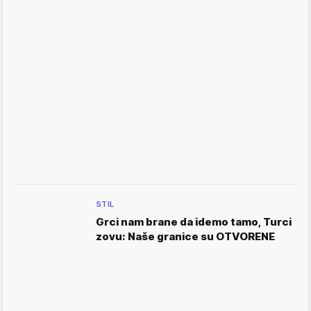
STIL
Grci nam brane da idemo tamo, Turci
zovu: Naše granice su OTVORENE