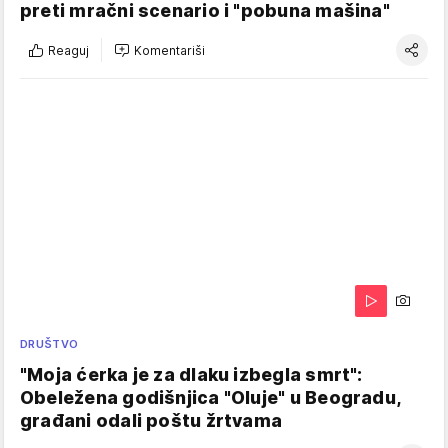
preti mračni scenario i "pobuna mašina"
Reaguj
Komentariši
DRUŠTVO
"Moja ćerka je za dlaku izbegla smrt":
Obeležena godišnjica "Oluje" u Beogradu,
građani odali poštu žrtvama