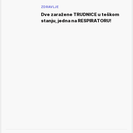
ZDRAVLJE
Dve zaražene TRUDNICE u teškom
stanju, jedna na RESPIRATORU!