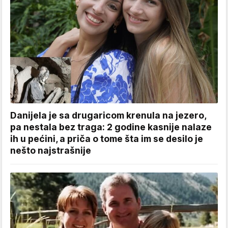
Danijela je sa drugaricom krenula na jezero,
pa nestala bez traga: 2 godine kasnije nalaze
ih u pećini, a priča o tome šta im se desilo je
nešto najstrašnije