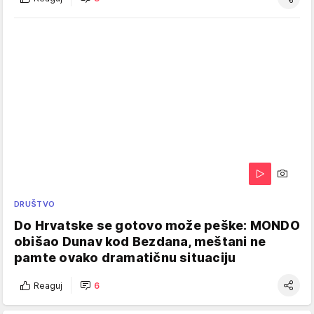
DRUŠTVO
Do Hrvatske se gotovo može peške: MONDO
obišao Dunav kod Bezdana, meštani ne
pamte ovako dramatičnu situaciju
Reaguj
6