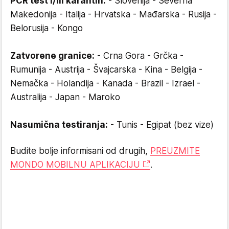
PCR test i/ili karantin:
- Slovenija - Severna
Makedonija - Italija - Hrvatska - Mađarska - Rusija -
Belorusija - Kongo
Zatvorene granice:
- Crna Gora - Grčka -
Rumunija - Austrija - Švajcarska - Kina - Belgija -
Nemačka - Holandija - Kanada - Brazil - Izrael -
Australija - Japan - Maroko
Nasumična testiranja:
- Tunis - Egipat (bez vize)
Budite bolje informisani od drugih,
PREUZMITE
MONDO MOBILNU APLIKACIJU
.