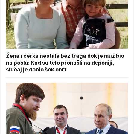
Žena i ćerka nestale bez traga dok je muž bio
na poslu: Kad su telo pronašli na deponiji,
slučaj je dobio šok obrt