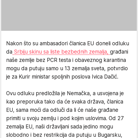
Nakon što su ambasadori članica EU doneli odluku
da
Srbiju skinu sa liste bezbednih zemalja,
građani
naše zemlje bez PCR testa i obaveznog karantina
mogu da putuju samo u 13 zemalja sveta, potvrdio
je za Kurir ministar spoljnih poslova Ivica Dačić.
Ovu odluku predložila je Nemačka, a usvojena je
kao preporuka tako da će svaka država, članica
EU, sama moći da odluči da li će naše građane
primiti u svoju zemlju i pod kojim uslovima. Od 27
zemalja EU, naši državljani sada jedino mogu
slobodno i bez restrikcija da putuju u Bugarsku,