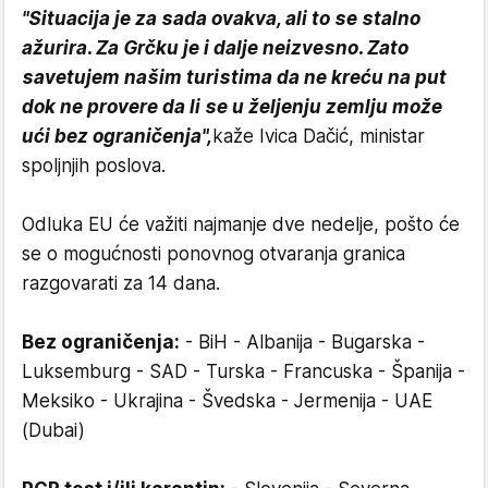
"Situacija je za sada ovakva, ali to se stalno
ažurira. Za Grčku je i dalje neizvesno. Zato
savetujem našim turistima da ne kreću na put
dok ne provere da li se u željenju zemlju može
ući bez ograničenja",
kaže Ivica Dačić, ministar
spoljnjih poslova.
Odluka EU će važiti najmanje dve nedelje, pošto će
se o mogućnosti ponovnog otvaranja granica
razgovarati za 14 dana.
Bez ograničenja:
- BiH - Albanija - Bugarska -
Luksemburg - SAD - Turska - Francuska - Španija -
Meksiko - Ukrajina - Švedska - Jermenija - UAE
(Dubai)