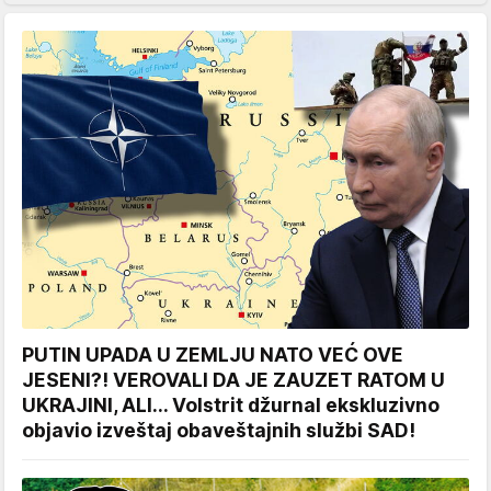
PUTIN UPADA U ZEMLJU NATO VEĆ OVE
JESENI?! VEROVALI DA JE ZAUZET RATOM U
UKRAJINI, ALI... Volstrit džurnal ekskluzivno
objavio izveštaj obaveštajnih službi SAD!