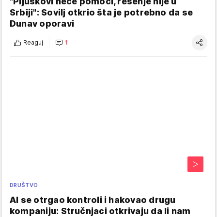
"Pljuskovi neće pomoći, rešenje nije u
Srbiji": Sovilj otkrio šta je potrebno da se
Dunav oporavi
Reaguj
1
DRUŠTVO
AI se otrgao kontroli i hakovao drugu
kompaniju: Stručnjaci otkrivaju da li nam