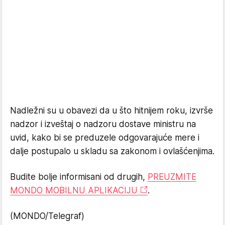
Nadležni su u obavezi da u što hitnijem roku, izvrše
nadzor i izveštaj o nadzoru dostave ministru na
uvid, kako bi se preduzele odgovarajuće mere i
dalje postupalo u skladu sa zakonom i ovlašćenjima.
Budite bolje informisani od drugih,
PREUZMITE
MONDO MOBILNU APLIKACIJU
.
(MONDO/Telegraf)