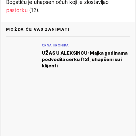
Bogatiću je uhapšen očuh koji je zlostavljao
pastorku
(12).
MOŽDA ĆE VAS ZANIMATI
CRNA HRONIKA
UŽAS U ALEKSINCU: Majka godinama
podvodila ćerku (13), uhapšeni su i
klijenti