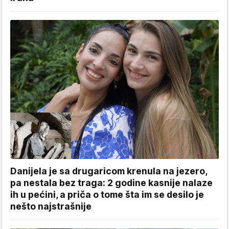
Danijela je sa drugaricom krenula na jezero,
pa nestala bez traga: 2 godine kasnije nalaze
ih u pećini, a priča o tome šta im se desilo je
nešto najstrašnije