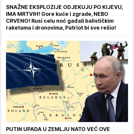
SNAŽNE EKSPLOZIJE ODJEKUJU PO KIJEVU,
IMA MRTVIH! Gore kuće i zgrade, NEBO
CRVENO! Rusi celu noć gađali balističkim
raketama i dronovima, Patriot bi sve rešio!
PUTIN UPADA U ZEMLJU NATO VEĆ OVE