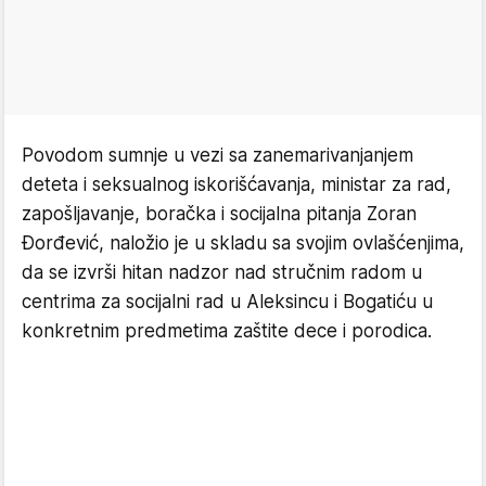
Povodom sumnje u vezi sa zanemarivanjanjem
deteta i seksualnog iskorišćavanja, ministar za rad,
zapošljavanje, boračka i socijalna pitanja Zoran
Đorđević, naložio je u skladu sa svojim ovlašćenjima,
da se izvrši hitan nadzor nad stručnim radom u
centrima za socijalni rad u Aleksincu i Bogatiću u
konkretnim predmetima zaštite dece i porodica.