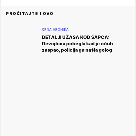
PROČITAJTE I OVO
CRNA HRONIKA
DETALJI UŽASA KOD ŠAPCA:
Devojčica pobegla kad je očuh
zaspao, policija ga našla golog