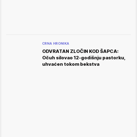
CRNA HRONIKA
ODVRATAN ZLOČIN KOD ŠAPCA:
Očuh silovao 12-godišnju pastorku,
uhvaćen tokom bekstva