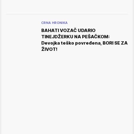
CRNA HRONIKA
BAHATI VOZAČ UDARIO
TINEJDŽERKU NA PEŠAČKOM:
Devojka teško povređena, BORI SE ZA
ŽIVOT!