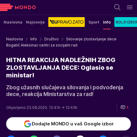
Naslovna
Najnovije
Sport
Info
Naslovna
Info
Društvo
Silovanje zlostavljanje dece
Bogatić Aleksinac centri za socijalni rad
HITNA REAKCIJA NADLEŽNIH ZBOG
ZLOSTAVLJANJA DECE: Oglasio se
ministar!
Zbog užasnih slučajeva silovanja i podvođenja
dece, reakcija Ministarstva za rad!
Objavljeno 23.08.2020. 12:41h
→ 12:43h
1
Dodajte MONDO u vaš Google izbor