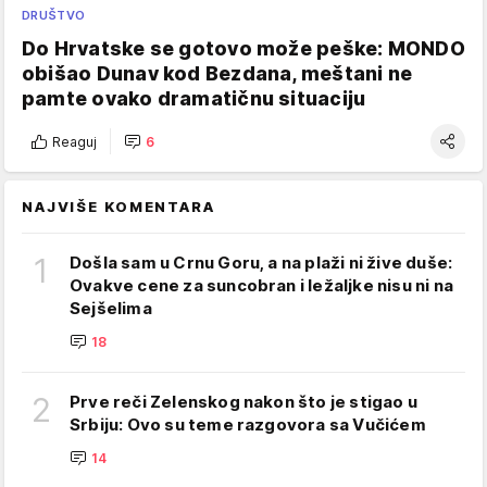
DRUŠTVO
Do Hrvatske se gotovo može peške: MONDO
obišao Dunav kod Bezdana, meštani ne
pamte ovako dramatičnu situaciju
Reaguj
6
NAJVIŠE KOMENTARA
1
Došla sam u Crnu Goru, a na plaži ni žive duše:
Ovakve cene za suncobran i ležaljke nisu ni na
Sejšelima
18
2
Prve reči Zelenskog nakon što je stigao u
Srbiju: Ovo su teme razgovora sa Vučićem
14