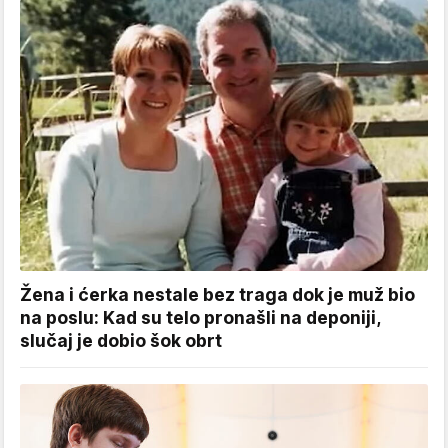
Žena i ćerka nestale bez traga dok je muž bio
na poslu: Kad su telo pronašli na deponiji,
slučaj je dobio šok obrt