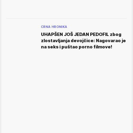
CRNA HRONIKA
UHAPŠEN JOŠ JEDAN PEDOFIL zbog
zlostavljanja devojčice: Nagovarao je
na seks i puštao porno filmove!