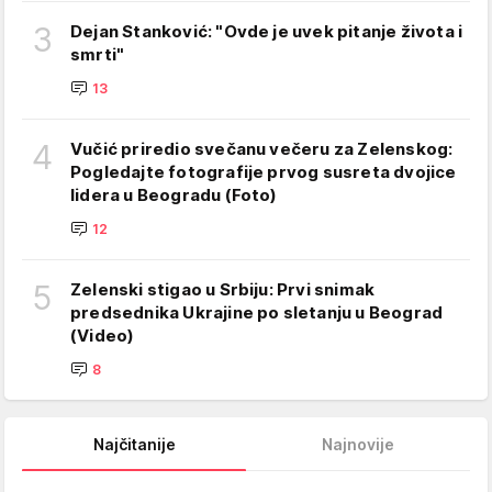
3
Dejan Stanković: "Ovde je uvek pitanje života i
smrti"
13
4
Vučić priredio svečanu večeru za Zelenskog:
Pogledajte fotografije prvog susreta dvojice
lidera u Beogradu (Foto)
12
5
Zelenski stigao u Srbiju: Prvi snimak
predsednika Ukrajine po sletanju u Beograd
(Video)
8
Najčitanije
Najnovije