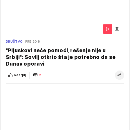
DRUŠTVO
PRE 20 H
"Pljuskovi neće pomoći, rešenje nije u
Srbiji": Sovilj otkrio šta je potrebno da se
Dunav oporavi
Reaguj
2