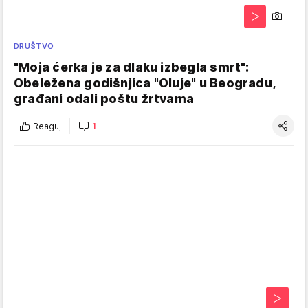
DRUŠTVO
"Moja ćerka je za dlaku izbegla smrt":
Obeležena godišnjica "Oluje" u Beogradu,
građani odali poštu žrtvama
Reaguj
1