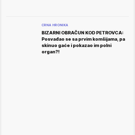
CRNA HRONIKA
BIZARNI OBRAČUN KOD PETROVCA:
Posvađao se sa prvim komšijama, pa
skinuo gaće i pokazao im polni
organ?!