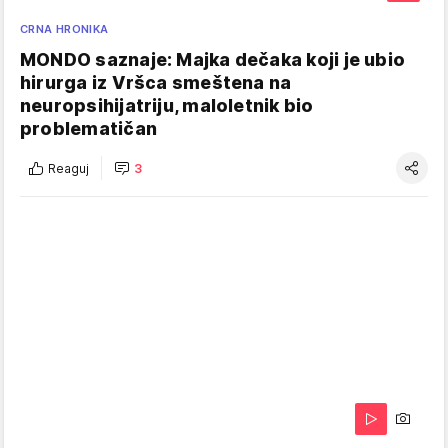
CRNA HRONIKA
MONDO saznaje: Majka dečaka koji je ubio
hirurga iz Vršca smeštena na
neuropsihijatriju, maloletnik bio
problematičan
Reaguj
3