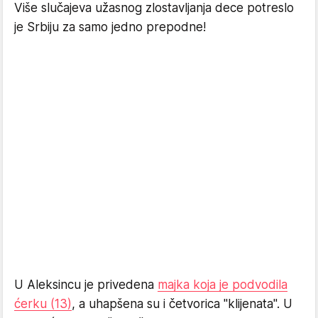
Više slučajeva užasnog zlostavljanja dece potreslo
je Srbiju za samo jedno prepodne!
U Aleksincu je privedena
majka koja je podvodila
ćerku (13)
, a uhapšena su i četvorica "klijenata". U