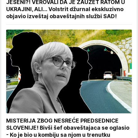
JESENI?! VEROVALI DA JE ZAUZET RATOM U
UKRAJINI, ALI... Volstrit džurnal ekskluzivno
objavio izveštaj obaveštajnih službi SAD!
MISTERIJA ZBOG NESREĆE PREDSEDNICE
SLOVENIJE! Bivši šef obaveštajaca se oglasio
- Ko je bio u kombiju sa njom u trenutku