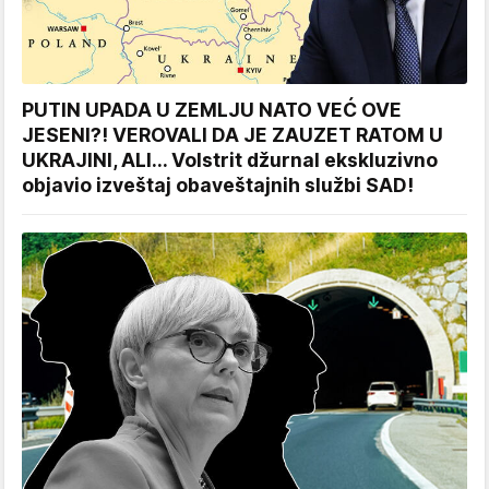
PUTIN UPADA U ZEMLJU NATO VEĆ OVE
JESENI?! VEROVALI DA JE ZAUZET RATOM U
UKRAJINI, ALI... Volstrit džurnal ekskluzivno
objavio izveštaj obaveštajnih službi SAD!