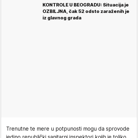
KONTROLE U BEOGRADU: Situacija je
OZBILJNA, čak 52 odsto zaraženih je
iz glavnog grada
Trenutne te mere u potpunosti mogu da sprovode
jedino republički sanitarni inspektori kojih je toliko