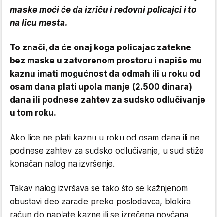
maske moći će da izriču i redovni policajci i to
na licu mesta.
To znači, da će onaj koga policajac zatekne
bez maske u zatvorenom prostoru i napiše mu
kaznu imati mogućnost da odmah ili u roku od
osam dana plati upola manje (2.500 dinara)
dana ili podnese zahtev za sudsko odlučivanje
u tom roku.
Ako lice ne plati kaznu u roku od osam dana ili ne
podnese zahtev za sudsko odlučivanje, u sud stiže
konačan nalog na izvršenje.
Takav nalog izvršava se tako što se kažnjenom
obustavi deo zarade preko poslodavca, blokira
račun do naplate kazne ili se izrečena novčana