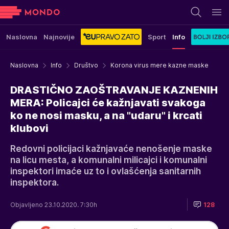
Naslovna
Najnovije
Sport
Info
Naslovna
Info
Društvo
Korona virus mere kazne maske
DRASTIČNO ZAOŠTRAVANJE KAZNENIH
MERA: Policajci će kažnjavati svakoga
ko ne nosi masku, a na "udaru" i krcati
klubovi
Redovni policijaci kažnjavaće nenošenje maske
na licu mesta, a komunalni milicajci i komunalni
inspektori imaće uz to i ovlašćenja sanitarnih
inspektora.
Objavljeno 23.10.2020. 7:30h
128