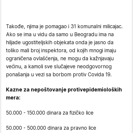
Takođe, njima je pomagao i 31 komunalni milicajac.
Ako se ima u vidu da samo u Beogradu ima na
hiljade ugostiteljskih objekata onda je jasno da
toliko mali broj inspektora, od kojih mnogi imaju
ograničena ovlašćenja, ne mogu da kažnjavaju
većinu, a kamoli sve slučajeve neodgovornog
ponašanja u vezi sa borbom protiv Covida 19.
Kazne za nepoštovanje protivepidemioloških
mera:
50.000 - 150.000 dinara za fizičko lice
50.000 - 500.000 dinara za pravno lice