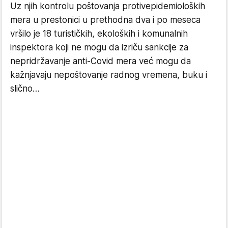
Uz njih kontrolu poštovanja protivepidemioloških
mera u prestonici u prethodna dva i po meseca
vršilo je 18 turističkih, ekoloških i komunalnih
inspektora koji ne mogu da izriču sankcije za
nepridržavanje anti-Covid mera već mogu da
kažnjavaju nepoštovanje radnog vremena, buku i
slično…