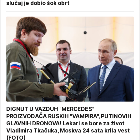
slučaj je dobio šok obrt
DIGNUT U VAZDUH "MERCEDES"
PROIZVOĐAČA RUSKIH "VAMPIRA", PUTINOVIH
GLAVNIH DRONOVA! Lekari se bore za život
Vladimira Tkačuka, Moskva 24 sata krila vest
(FOTO)