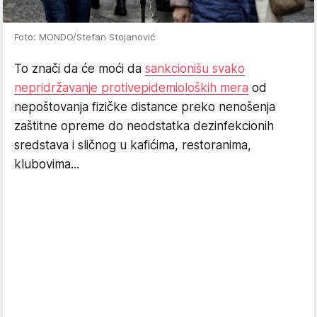
Foto: MONDO/Stefan Stojanović
To znači da će moći da
sankcionišu svako
nepridržavanje protivepidemioloških mera
od
nepoštovanja fizičke distance preko nenošenja
zaštitne opreme do neodstatka dezinfekcionih
sredstava i sličnog u kafićima, restoranima,
klubovima...