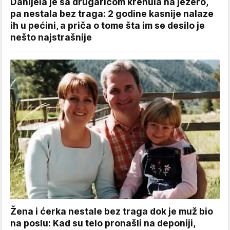
Danijela je sa drugaricom krenula na jezero,
pa nestala bez traga: 2 godine kasnije nalaze
ih u pećini, a priča o tome šta im se desilo je
nešto najstrašnije
Žena i ćerka nestale bez traga dok je muž bio
na poslu: Kad su telo pronašli na deponiji,