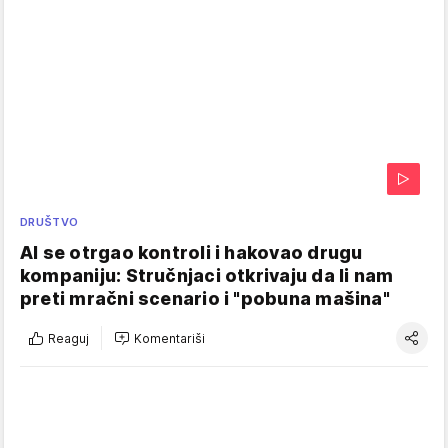
DRUŠTVO
AI se otrgao kontroli i hakovao drugu
kompaniju: Stručnjaci otkrivaju da li nam
preti mračni scenario i "pobuna mašina"
Reaguj
Komentariši