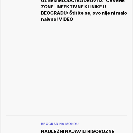
UZNEMIRUJUĆI KADROVI IZ "CRVENE
ZONE" INFEKTIVNE KLINIKE U
BEOGRADU: Štitite se, ovo nije ni malo
naivno! VIDEO
BEOGRAD NA MONDU
NADLEŽNI NAJAVILI RIGOROZNE