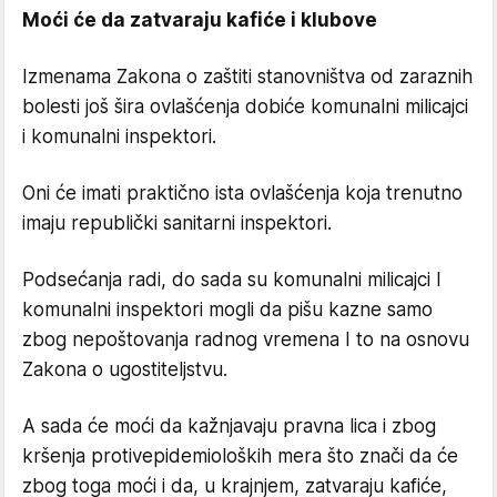
Moći će da zatvaraju kafiće i klubove
Izmenama Zakona o zaštiti stanovništva od zaraznih
bolesti još šira ovlašćenja dobiće komunalni milicajci
i komunalni inspektori.
Oni će imati praktično ista ovlašćenja koja trenutno
imaju republički sanitarni inspektori.
Podsećanja radi, do sada su komunalni milicajci I
komunalni inspektori mogli da pišu kazne samo
zbog nepoštovanja radnog vremena I to na osnovu
Zakona o ugostiteljstvu.
A sada će moći da kažnjavaju pravna lica i zbog
kršenja protivepidemioloških mera što znači da će
zbog toga moći i da, u krajnjem, zatvaraju kafiće,