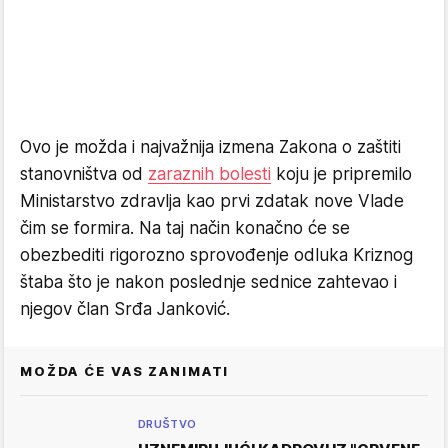
Ovo je možda i najvažnija izmena Zakona o zaštiti
stanovništva od
zaraznih bolesti
koju je pripremilo
Ministarstvo zdravlja kao prvi zdatak nove Vlade
čim se formira.
Na taj način konačno će se
obezbediti rigorozno sprovođenje odluka Kriznog
štaba što je nakon poslednje sednice zahtevao i
njegov član Srđa Janković.
MOŽDA ĆE VAS ZANIMATI
DRUŠTVO