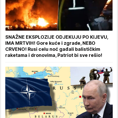
SNAŽNE EKSPLOZIJE ODJEKUJU PO KIJEVU,
IMA MRTVIH! Gore kuće i zgrade, NEBO
CRVENO! Rusi celu noć gađali balističkim
raketama i dronovima, Patriot bi sve rešio!