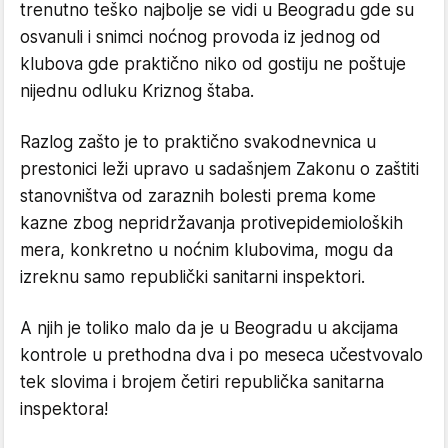
trenutno teško najbolje se vidi u Beogradu gde su
osvanuli i snimci noćnog provoda iz jednog od
klubova gde praktično niko od gostiju ne poštuje
nijednu odluku Kriznog štaba.
Razlog zašto je to praktično svakodnevnica u
prestonici leži upravo u sadašnjem Zakonu o zaštiti
stanovništva od zaraznih bolesti prema kome
kazne zbog nepridržavanja protivepidemioloških
mera, konkretno u noćnim klubovima, mogu da
izreknu samo republički sanitarni inspektori.
A njih je toliko malo da je u Beogradu u akcijama
kontrole u prethodna dva i po meseca učestvovalo
tek slovima i brojem četiri republička sanitarna
inspektora!