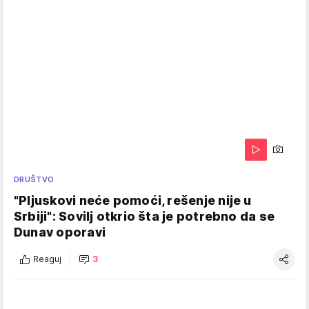
DRUŠTVO
"Pljuskovi neće pomoći, rešenje nije u
Srbiji": Sovilj otkrio šta je potrebno da se
Dunav oporavi
Reaguj
3