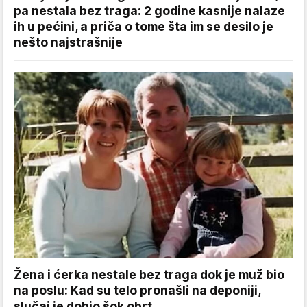
pa nestala bez traga: 2 godine kasnije nalaze
ih u pećini, a priča o tome šta im se desilo je
nešto najstrašnije
Žena i ćerka nestale bez traga dok je muž bio
na poslu: Kad su telo pronašli na deponiji,
slučaj je dobio šok obrt