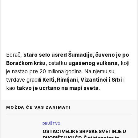
Borač,
staro selo usred Šumadije, čuveno je po
Boračkom kršu
, ostatku
ugašenog vulkana
, koji
je nastao pre 20 miliona godina. Na njemu su
tvrđave gradili
Kelti, Rimljani, Vizantinci i Srbi
i
kao
takvo je ucrtano na mapi sveta
.
MOŽDA ĆE VAS ZANIMATI
DRUŠTVO
OSTACI VELIKE SRPSKE SVETINJE U
DVORIŠTU KUĆE: Četiri sestre iz