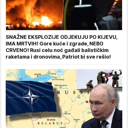
SNAŽNE EKSPLOZIJE ODJEKUJU PO KIJEVU,
IMA MRTVIH! Gore kuće i zgrade, NEBO
CRVENO! Rusi celu noć gađali balističkim
raketama i dronovima, Patriot bi sve rešio!