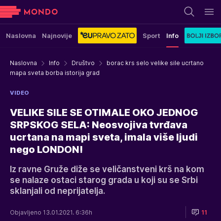
Naslovna
Najnovije
Sport
Info
Naslovna
Info
Društvo
borac krs selo velike sile ucrtano
mapa sveta borba istorija grad
VIDEO
VELIKE SILE SE OTIMALE OKO JEDNOG
SRPSKOG SELA: Neosvojiva tvrđava
ucrtana na mapi sveta, imala više ljudi
nego LONDON!
Iz ravne Gruže diže se veličanstveni krš na kom
se nalaze ostaci starog grada u koji su se Srbi
sklanjali od neprijatelja.
Objavljeno 13.01.2021. 6:36h
11