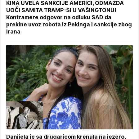
KINA UVELA SANKCIJE AMERICI, ODMAZDA
UOČI SAMITA TRAMP-SI U VAŠINGTONU!
Kontramere odgovor na odluku SAD da
prekine uvoz robota iz Pekinga i sankcije zbog
Irana
Danijela je sa drugaricom krenula na jezero,