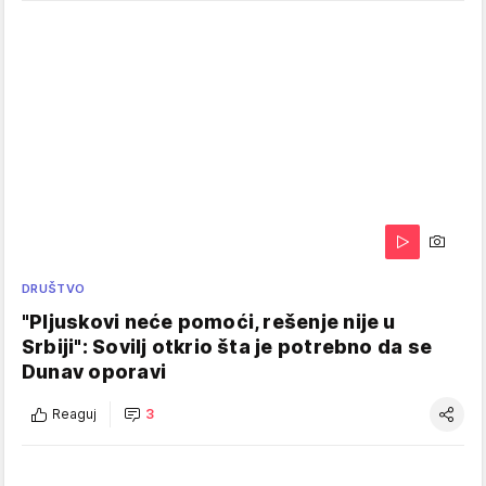
DRUŠTVO
"Pljuskovi neće pomoći, rešenje nije u
Srbiji": Sovilj otkrio šta je potrebno da se
Dunav oporavi
Reaguj
3