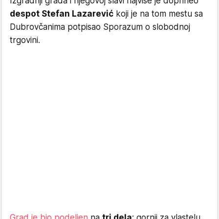
Izgradnji grada i njegovoj slavi najviše je doprineo
despot Stefan Lazarević
koji je na tom mestu sa
Dubrovčanima potpisao Sporazum o slobodnoj
trgovini.
Grad je bio podeljen
na
tri dela
: gornji za vlastelu,