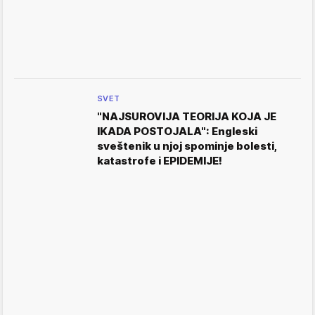
SVET
"NAJSUROVIJA TEORIJA KOJA JE
IKADA POSTOJALA": Engleski
sveštenik u njoj spominje bolesti,
katastrofe i EPIDEMIJE!