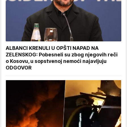
ALBANCI KRENULI U OPŠTI NAPAD NA
ZELENSKOG: Pobesneli su zbog njegovih reči
o Kosovu, u sopstvenoj nemoći najavljuju
ODGOVOR