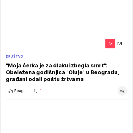
DRUŠTVO
"Moja ćerka je za dlaku izbegla smrt":
Obeležena godišnjica "Oluje" u Beogradu,
građani odali poštu žrtvama
Reaguj
1