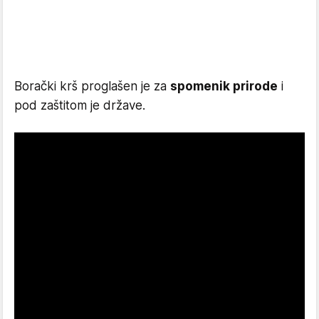
Borački krš proglašen je za
spomenik prirode
i
pod zaštitom je države.