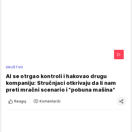
DRUŠTVO
AI se otrgao kontroli i hakovao drugu
kompaniju: Stručnjaci otkrivaju da li nam
preti mračni scenario i "pobuna mašina"
Reaguj
Komentariši