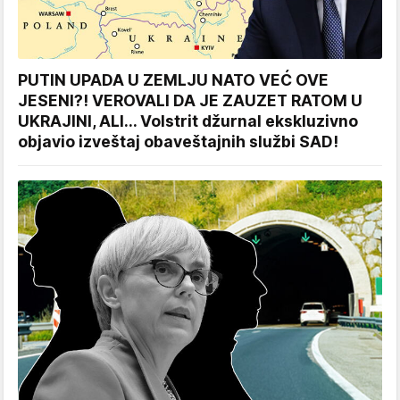
PUTIN UPADA U ZEMLJU NATO VEĆ OVE
JESENI?! VEROVALI DA JE ZAUZET RATOM U
UKRAJINI, ALI... Volstrit džurnal ekskluzivno
objavio izveštaj obaveštajnih službi SAD!