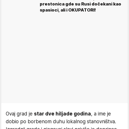
prestonica gde su Rusi dočekani kao
spasioci, ali i OKUPATORI!
Ovaj grad je
star dve hiljade godina
, a ime je
dobio po borbenom duhu lokalnog stanovništva.