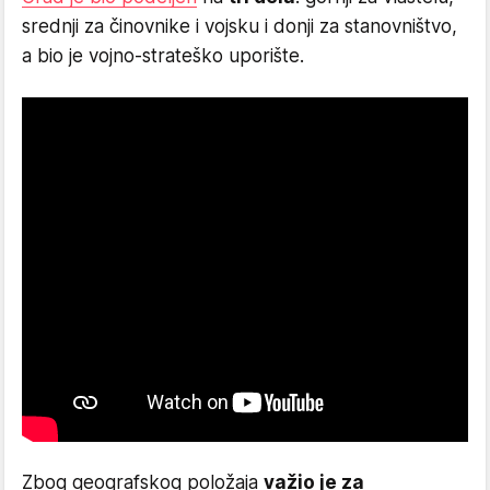
srednji za činovnike i vojsku i donji za stanovništvo,
a bio je vojno-strateško uporište.
Zbog geografskog položaja
važio je za