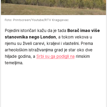
Foto: Printscreen/Youtube/RTV Kragujevac
Pojedini istoričari kažu da je tada
Borač imao više
stanovnika nego London
, a tokom vekova u
njemu su živeli carevi, kraljevi i vlastelini. Prema
arheološkim istraživanjima grad je star oko dve
hiljade godina, a
Srbi su ga podigli na
rimskim
temeljima.