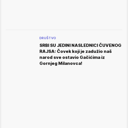
DRUŠTVO
SRBI SU JEDINI NASLEDNICI ČUVENOG
RAJSA: Čovek koji je zadužio naš
narod sve ostavio Gačićima iz
Gornjeg Milanovca!