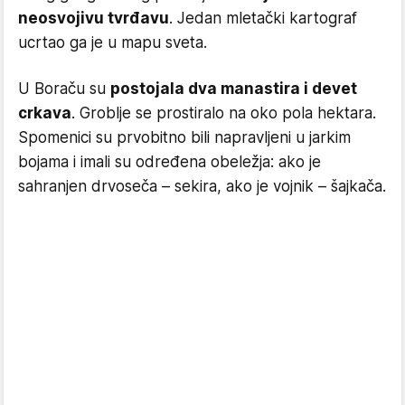
neosvojivu tvrđavu
. Jedan mletački kartograf
ucrtao ga je u mapu sveta.
U Boraču su
postojala dva manastira i devet
crkava
. Groblje se prostiralo na oko pola hektara.
Spomenici su prvobitno bili napravljeni u jarkim
bojama i imali su određena obeležja: ako je
sahranjen drvoseča – sekira, ako je vojnik – šajkača.