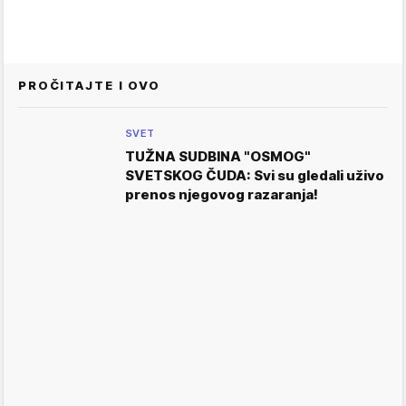
PROČITAJTE I OVO
SVET
TUŽNA SUDBINA "OSMOG"
SVETSKOG ČUDA: Svi su gledali uživo
prenos njegovog razaranja!