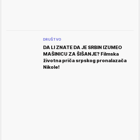
DRUŠTVO
DA LI ZNATE DA JE SRBIN IZUMEO
MAŠINICU ZA ŠIŠANJE? Filmska
životna priča srpskog pronalazača
Nikole!