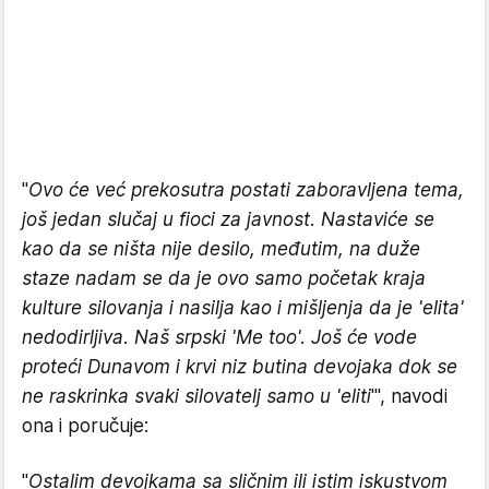
"
Ovo će već prekosutra postati zaboravljena tema,
još jedan slučaj u fioci za javnost. Nastaviće se
kao da se ništa nije desilo, međutim, na duže
staze nadam se da je ovo samo početak kraja
kulture silovanja i nasilja kao i mišljenja da je 'elita'
nedodirljiva. Naš srpski 'Me too'. Još će vode
proteći Dunavom i krvi niz butina devojaka dok se
ne raskrinka svaki silovatelj samo u 'eliti
'", navodi
ona i poručuje:
"
Ostalim devojkama sa sličnim ili istim iskustvom