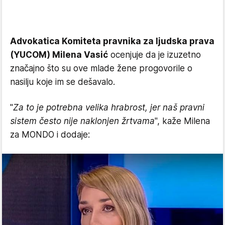
Advokatica Komiteta pravnika za ljudska prava
(YUCOM) Milena Vasić
ocenjuje da je izuzetno
značajno što su ove mlade žene progovorile o
nasilju koje im se dešavalo.
"
Za to je potrebna velika hrabrost, jer naš pravni
sistem često nije naklonjen žrtvama
", kaže Milena
za MONDO i dodaje: