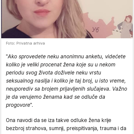
Foto: Privatna arhiva
"
Ako sprovedete neku anonimnu anketu, videćete
koliko je veliki procenat žena koje su u nekom
periodu svog života doživele neku vrstu
seksualnog nasilja i koliko je taj broj, u isto vreme,
neuporediv sa brojem prijavljenih slučajeva. Važno
je da verujemo ženama kad se odluče da
progovore
".
Ona navodi da se iza takve odluke žena krije
bezbroj strahova, sumnji, preispitivanja, trauma i da