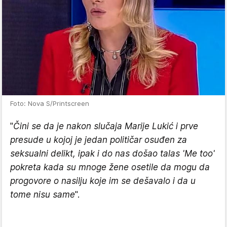
Foto: Nova S/Printscreen
"
Čini se da je nakon slučaja Marije Lukić i prve
presude u kojoj je jedan političar osuđen za
seksualni delikt, ipak i do nas došao talas 'Me too'
pokreta kada su mnoge žene osetile da mogu da
progovore o nasilju koje im se dešavalo i da u
tome nisu same
".