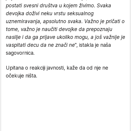
postati svesni društva u kojem živimo. Svaka
devojka doživi neku vrstu seksualnog
uznemiravanja, apsolutno svaka. Važno je pričati o
tome, važno je naučiti devojke da prepoznaju
nasilje i da ga prijave ukoliko mogu, a još važnije je
vaspitati decu da ne znači ne
", istakla je naša
sagovornica.
Upitana o reakciji javnosti, kaže da od nje ne
očekuje ništa.