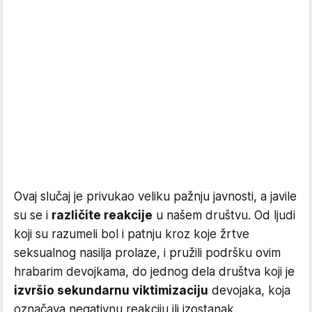
Ovaj slučaj je privukao veliku pažnju javnosti, a javile
su se i
različite reakcije
u našem društvu. Od ljudi
koji su razumeli bol i patnju kroz koje žrtve
seksualnog nasilja prolaze, i pružili podršku ovim
hrabarim devojkama, do jednog dela društva koji je
izvršio sekundarnu viktimizaciju
devojaka, koja
označava negativnu reakciju ili izostanak