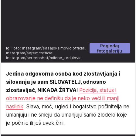
Pogledaj
ig
Foto: Instagram/sasajoksimovic.official,
fotogaleriju
Instagram/sajsimcofficial,
Instagram/screenshot/milena_radulovic
Jedina odgovorna osoba kod zlostavljanja i
silovanja je sam SILOVATELJ, odnosno
zlostavljač, NIKADA ŽRTVA
!
Pozicija, status i
obrazovanje ne definišu da je neko veći ili manji
nasilnik
. Slava, moć, ugled i bogatstvo počinitelja ne
umanjuju i ne smeju da umanjuju samo zlodelo koje
je počinio ili još uvek čini.