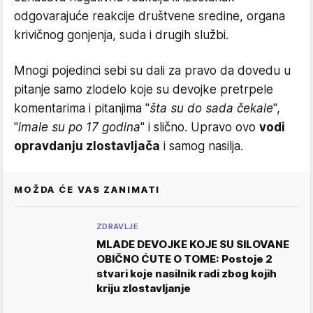
odgovarajuće reakcije društvene sredine, organa
krivičnog gonjenja, suda i drugih službi.
Mnogi pojedinci sebi su dali za pravo da dovedu u
pitanje samo zlodelo koje su devojke pretrpele
komentarima i pitanjima "
šta su do sada čekale
",
"
imale su po 17 godina
" i slično. Upravo ovo
vodi
opravdanju zlostavljača
i samog nasilja.
MOŽDA ĆE VAS ZANIMATI
ZDRAVLJE
MLADE DEVOJKE KOJE SU SILOVANE
OBIČNO ĆUTE O TOME: Postoje 2
stvari koje nasilnik radi zbog kojih
kriju zlostavljanje