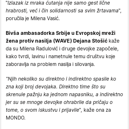
"
Izlazak iz mraka ćutanja nije samo gest lične
hrabrosti, već i čin solidarnosti sa svim žrtavama
",
poručila je Milena Vasić.
Bivša ambasadorka Srbije u Evropskoj mreži
žena protiv nasilja (WAVE) Dejana Stošić
kaže
da su Milena Radulović i druge devojke započele,
kako tvrdi, lavinu i nametnule temu društvu koje
zaboravlja na problem nasilja i silovanja.
"Njih nekoliko su direktno i indirektno spasile ko
zna koji broj devojaka. Direktno time što su
skrenule pažnju ka jednom napasniku, a indirektno
jer su se mnoge devojke ohrabrile da pričaju o
tome, o svom iskustvu i prijavile
", kaže ona za
MONDO.