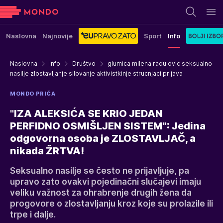
Naslovna
Najnovije
Sport
Info
Naslovna
Info
Društvo
glumica milena radulovic seksualno
nasilje zlostavljanje silovanje aktivistkinje strucnjaci prijava
MONDO PRIČA
"IZA ALEKSIĆA SE KRIO JEDAN
PERFIDNO OSMIŠLJEN SISTEM": Jedina
odgovorna osoba je ZLOSTAVLJAČ, a
nikada ŽRTVA!
Seksualno nasilje se često ne prijavljuje, pa
upravo zato ovakvi pojedinačni slučajevi imaju
veliku važnost za ohrabrenje drugih žena da
progovore o zlostavljanju kroz koje su prolazile ili
trpe i dalje.