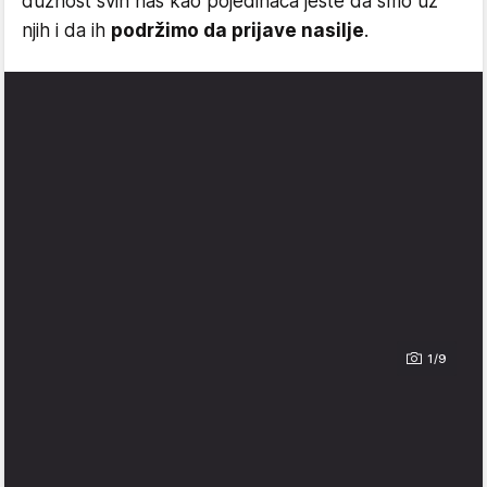
dužnost svih nas kao pojedinaca jeste da smo uz
njih i da ih
podržimo da prijave nasilje
.
1/9