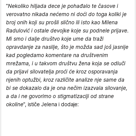
"
Nekoliko hiljada dece je pohađalo te časove i
verovatno nikada nećemo ni doći do toga koliki je
broj onih koji su prošli slično ili isto kao Milena
Radulović i ostale devojke koje su podnele prijave.
Mi smo i dalje društvo koje ume da traži
opravdanje za nasilje, što je možda sad još jasnije
kad pogledamo komentare na društvenim
mrežama, i u takvom društvu žena koja se odluči
da prijavi silovatelja proći će kroz osporavanja
njenih optužbi, kroz različite analize nje same da
bi se dokazalo da je ona nečim izazvala silovanje,
a da i ne govorimo o stigmatizaciji od strane
okoline
", ističe Jelena i dodaje: