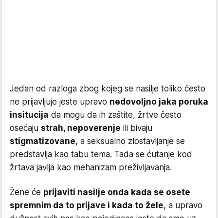
Jedan od razloga zbog kojeg se nasilje toliko često
ne prijavljuje jeste upravo
nedovoljno jaka poruka
insitucija
da mogu da ih zaštite, žrtve često
osećaju
strah, nepoverenje
ili bivaju
stigmatizovane
, a seksualno zlostavljanje se
predstavlja kao tabu tema. Tada se ćutanje kod
žrtava javlja kao mehanizam preživljavanja.
Žene će
prijaviti nasilje onda kada se osete
spremnim da to prijave i kada to žele
, a upravo