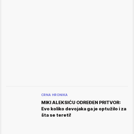
CRNA HRONIKA
MIKI ALEKSIĆU ODREĐEN PRITVOR:
Evo koliko devojaka ga je optužilo i za
šta se tereti!