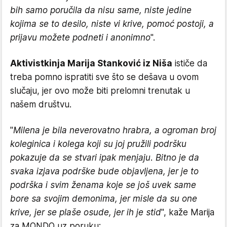
bih samo poručila da nisu same, niste jedine
kojima se to desilo, niste vi krive, pomoć postoji, a
prijavu možete podneti i anonimno
".
Aktivistkinja Marija Stanković iz Niša
ističe da
treba pomno ispratiti sve što se dešava u ovom
slučaju, jer ovo može biti prelomni trenutak u
našem društvu.
"
Milena je bila neverovatno hrabra, a ogroman broj
koleginica i kolega koji su joj pružili podršku
pokazuje da se stvari ipak menjaju. Bitno je da
svaka izjava podrške bude objavljena, jer je to
podrška i svim ženama koje se još uvek same
bore sa svojim demonima, jer misle da su one
krive, jer se plaše osude, jer ih je stid
", kaže Marija
za MONDO uz poruku: