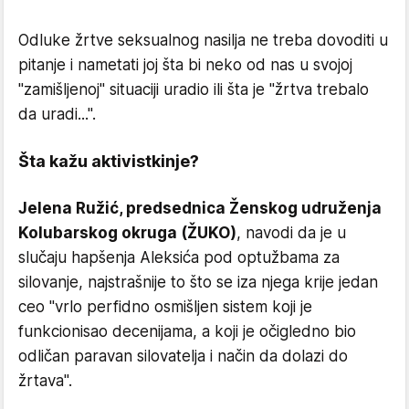
Odluke žrtve seksualnog nasilja ne treba dovoditi u
pitanje i nametati joj šta bi neko od nas u svojoj
"zamišljenoj" situaciji uradio ili šta je "žrtva trebalo
da uradi...".
Šta kažu aktivistkinje?
Jelena Ružić, predsednica Ženskog udruženja
Kolubarskog okruga (ŽUKO)
, navodi da je u
slučaju hapšenja Aleksića pod optužbama za
silovanje, najstrašnije to što se iza njega krije jedan
ceo "vrlo perfidno osmišljen sistem koji je
funkcionisao decenijama, a koji je očigledno bio
odličan paravan silovatelja i način da dolazi do
žrtava".