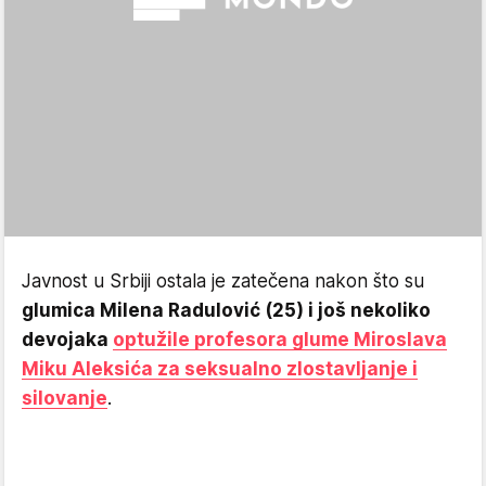
Javnost u Srbiji ostala je zatečena nakon što su
glumica Milena Radulović (25) i još nekoliko
devojaka
optužile profesora glume Miroslava
Miku Aleksića za seksualno zlostavljanje i
silovanje
.