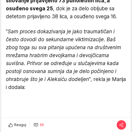
silovanje prijavljeno 73 punoletnih lica, a
osuđeno svega 25
, dok je za delo obljube sa
detetom prijavljeno 38 lica, a osuđeno svega 16.
"
Sam proces dokazivanja je jako traumatičan i
često dovodi do sekundarne viktimizacije. Baš
zbog toga su sva pitanja upućena na društvenim
mrežama hrabrim devojkama i devojčicama
suvišna. Pritvor se određuje u slučajevima kada
postoji osnovana sumnja da je delo počinjeno i
ohrabruje što je i Aleksiću dodeljen
", rekla je Marija
i dodala:
Reaguj
10