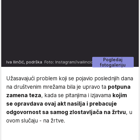
Pogledaj
Iva Ilinčić, podrška
Foto: Instagram/ivailincic
fotogaleriju
Užasavajući problem koji se pojavio poslednjih dana
na društvenim mrežama bila je upravo ta
potpuna
zamena teza
, kada se pitanjima i izjavama
kojim
se opravdava ovaj akt nasilja i prebacuje
odgovornost sa samog zlostavljača na žrtvu
, u
ovom slučaju - na žrtve.