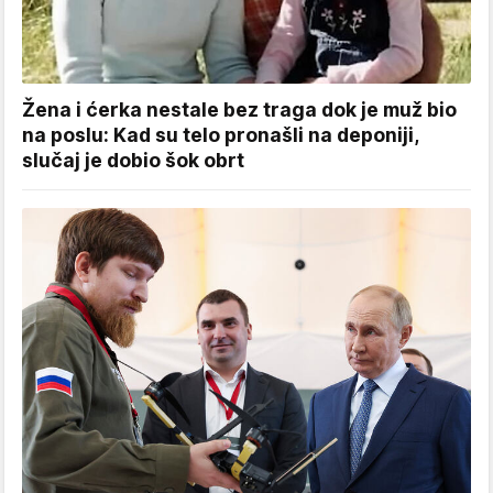
Žena i ćerka nestale bez traga dok je muž bio
na poslu: Kad su telo pronašli na deponiji,
slučaj je dobio šok obrt