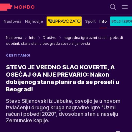
Naslovna
Najnovije
Sport
Info
Naslovna
Info
Društvo
nagradna igra uzmi racun i pobedi
dobitnik stana stan u beogradu stevo siljanovski
ČESTITAMO!
STEVO JE VREDNO SLAO KOVERTE, A
OSEĆAJ GA NIJE PREVARIO: Nakon
dobijenog stana planira da se preseli u
Beograd!
Stevo Siljanovski iz Jabuke, osvojio je u novom
izvlačenju drugog kruga nagradne igre "Uzmi
račun i pobedi 2020", dvosoban stan u naselju
Zemunske kapije.