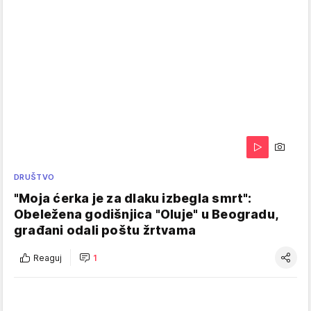
DRUŠTVO
"Moja ćerka je za dlaku izbegla smrt":
Obeležena godišnjica "Oluje" u Beogradu,
građani odali poštu žrtvama
Reaguj
1