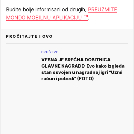
Budite bolje informisani od drugih,
PREUZMITE
MONDO MOBILNU APLIKACIJU
.
PROČITAJTE I OVO
DRUŠTVO
VESNA JE SREĆNA DOBITNICA
GLAVNE NAGRADE: Evo kako izgleda
stan osvojen u nagradnoj igri “Uzmi
račun i pobedi” (FOTO)