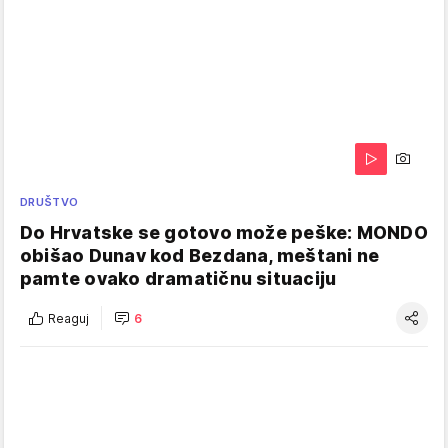
DRUŠTVO
Do Hrvatske se gotovo može peške: MONDO
obišao Dunav kod Bezdana, meštani ne
pamte ovako dramatičnu situaciju
Reaguj
6