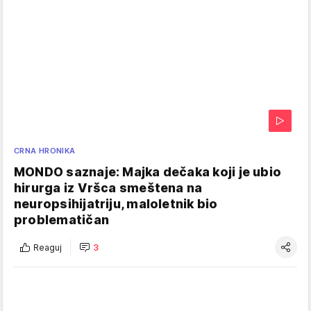
CRNA HRONIKA
MONDO saznaje: Majka dečaka koji je ubio
hirurga iz Vršca smeštena na
neuropsihijatriju, maloletnik bio
problematičan
Reaguj
3