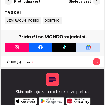
Prethodna vest
Sledeća vest
TAGOVI
UZMI RAČUN I POBEDI
DOBITNICI
Pridruži se MONDO zajednici.
Reaguj
3
Skini aplikaciju za najbolje iskustvo portala.