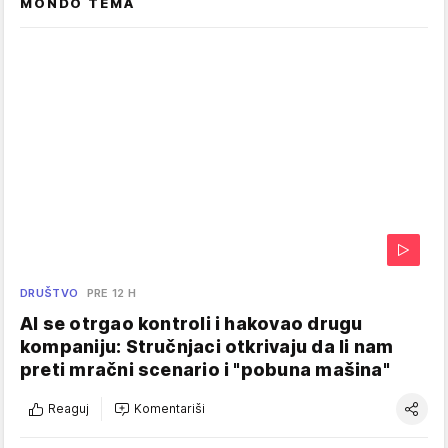
MONDO TEMA
DRUŠTVO
PRE 12 H
AI se otrgao kontroli i hakovao drugu
kompaniju: Stručnjaci otkrivaju da li nam
preti mračni scenario i "pobuna mašina"
Reaguj
Komentariši