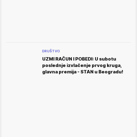
DRUŠTVO
UZMI RAČUN I POBEDI: U subotu
poslednje izvlačenje prvog kruga,
glavna premija - STAN u Beogradu!