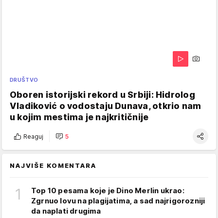
DRUŠTVO
Oboren istorijski rekord u Srbiji: Hidrolog
Vladiković o vodostaju Dunava, otkrio nam
u kojim mestima je najkritičnije
Reaguj
5
NAJVIŠE KOMENTARA
1
Top 10 pesama koje je Dino Merlin ukrao:
Zgrnuo lovu na plagijatima, a sad najrigorozniji
da naplati drugima