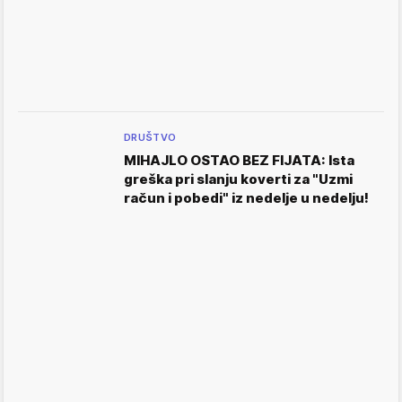
DRUŠTVO
MIHAJLO OSTAO BEZ FIJATA: Ista
greška pri slanju koverti za "Uzmi
račun i pobedi" iz nedelje u nedelju!