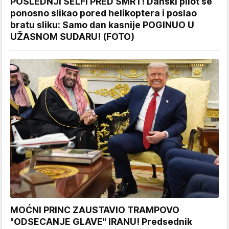
POSLEDNJI SELFI PRED SMRT! Danski pilot se
ponosno slikao pored helikoptera i poslao
bratu sliku: Samo dan kasnije POGINUO U
UŽASNOM SUDARU! (FOTO)
MOĆNI PRINC ZAUSTAVIO TRAMPOVO
"ODSECANJE GLAVE" IRANU! Predsednik