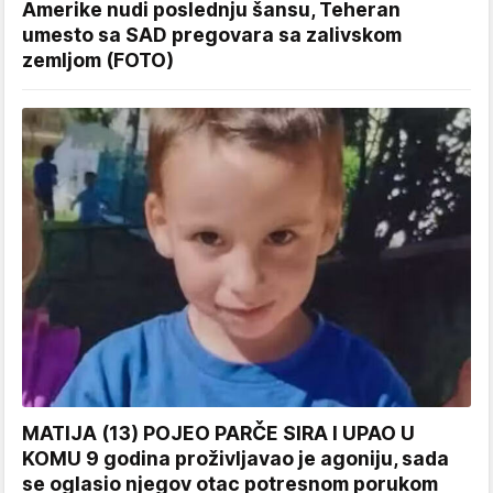
Amerike nudi poslednju šansu, Teheran
umesto sa SAD pregovara sa zalivskom
zemljom (FOTO)
MATIJA (13) POJEO PARČE SIRA I UPAO U
KOMU 9 godina proživljavao je agoniju, sada
se oglasio njegov otac potresnom porukom