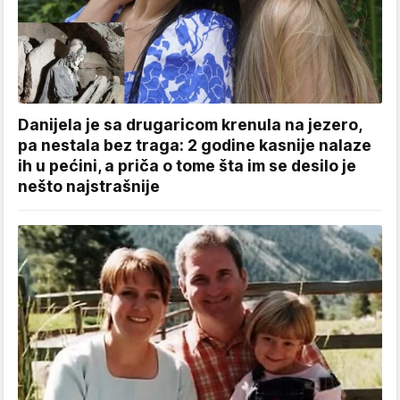
Danijela je sa drugaricom krenula na jezero,
pa nestala bez traga: 2 godine kasnije nalaze
ih u pećini, a priča o tome šta im se desilo je
nešto najstrašnije