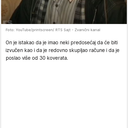
Foto: YouTube/printscreen/ RTS Sajt - Zvanični kanal
On je istakao da je imao neki predosećaj da će biti
izvučen kao i da je redovno skupljao račune i da je
poslao više od 30 koverata.