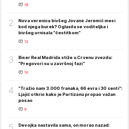
18
2
Nova verenica bivšeg Jovane Jeremić mesi
kod njega burek? Oglasila se voditeljka i
bivšeg urnisala "čestitkom"
12
3
Biser Real Madrida stiže u Crvenu zvezdu:
"Pregovori su u završnoj fazi"
10
4
"Tražio nam 3.000 franaka, 66 evra i 30 centi":
Ljajić otkrio kako je Partizanu propao važan
posao
9
5
Devojka nastavila sama, on morao nazad: