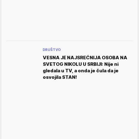
DRUŠTVO
VESNA JE NAJSREĆNIJA OSOBA NA
SVETOG NIKOLU U SRBIJI: Nije ni
gledala u TV, a onda je čula da je
osvojila STAN!