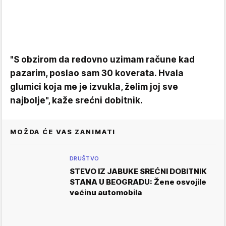
"S obzirom da redovno uzimam račune kad
pazarim, poslao sam 30 koverata. Hvala
glumici koja me je izvukla, želim joj sve
najbolje", kaže srećni dobitnik.
MOŽDA ĆE VAS ZANIMATI
DRUŠTVO
STEVO IZ JABUKE SREĆNI DOBITNIK
STANA U BEOGRADU: Žene osvojile
većinu automobila