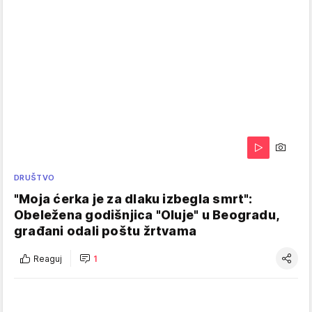
DRUŠTVO
"Moja ćerka je za dlaku izbegla smrt":
Obeležena godišnjica "Oluje" u Beogradu,
građani odali poštu žrtvama
Reaguj
1