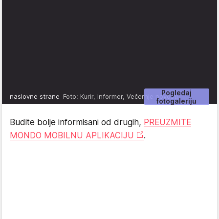
Pogledaj
naslovne strane
Foto: Kurir, Informer, Večernje novosti
fotogaleriju
Budite bolje informisani od drugih,
PREUZMITE
MONDO MOBILNU APLIKACIJU
.