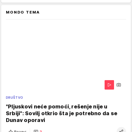
MONDO TEMA
DRUŠTVO
"Pljuskovi neće pomoći, rešenje nije u
Srbiji": Sovilj otkrio šta je potrebno da se
Dunav oporavi
Reaguj
3