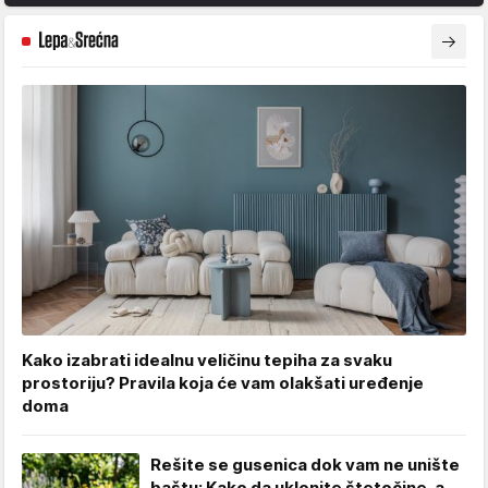
Kako izabrati idealnu veličinu tepiha za svaku
prostoriju? Pravila koja će vam olakšati uređenje
doma
Rešite se gusenica dok vam ne unište
baštu: Kako da uklonite štetočine, a