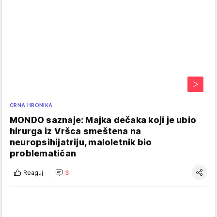
CRNA HRONIKA
MONDO saznaje: Majka dečaka koji je ubio
hirurga iz Vršca smeštena na
neuropsihijatriju, maloletnik bio
problematičan
Reaguj
3