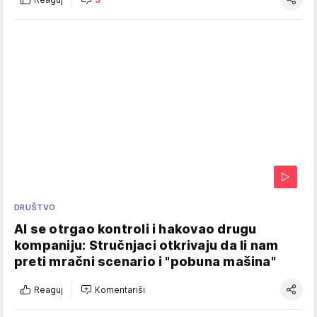
DRUŠTVO
AI se otrgao kontroli i hakovao drugu
kompaniju: Stručnjaci otkrivaju da li nam
preti mračni scenario i "pobuna mašina"
Reaguj
Komentariši