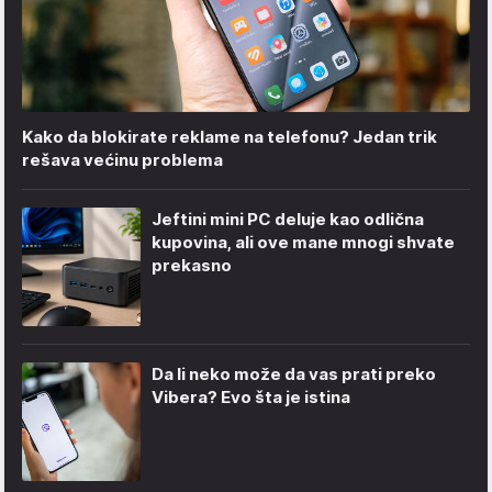
Kako da blokirate reklame na telefonu​? Jedan trik
rešava većinu problema
Jeftini mini PC deluje kao odlična
kupovina, ali ove mane mnogi shvate
prekasno
Da li neko može da vas prati preko
Vibera? Evo šta je istina