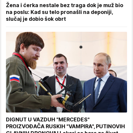
Žena i ćerka nestale bez traga dok je muž bio
na poslu: Kad su telo pronašli na deponiji,
slučaj je dobio šok obrt
DIGNUT U VAZDUH "MERCEDES"
PROIZVOĐAČA RUSKIH "VAMPIRA", PUTINOVIH