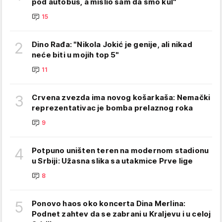
pod autobus, a mislio sam da smo kul"
15
2
Dino Rađa: "Nikola Jokić je genije, ali nikad
neće biti u mojih top 5"
11
3
Crvena zvezda ima novog košarkaša: Nemački
reprezentativac je bomba prelaznog roka
9
4
Potpuno uništen teren na modernom stadionu
u Srbiji: Užasna slika sa utakmice Prve lige
8
5
Ponovo haos oko koncerta Dina Merlina:
Podnet zahtev da se zabrani u Kraljevu i u celoj