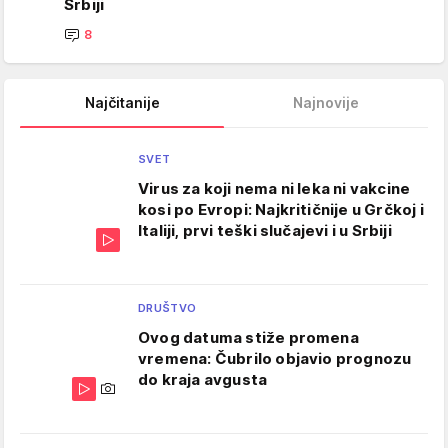
Srbiji
8
Najčitanije
Najnovije
SVET
Virus za koji nema ni leka ni vakcine
kosi po Evropi: Najkritičnije u Grčkoj i
Italiji, prvi teški slučajevi i u Srbiji
DRUŠTVO
Ovog datuma stiže promena
vremena: Čubrilo objavio prognozu
do kraja avgusta