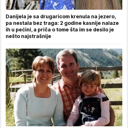
Danijela je sa drugaricom krenula na jezero,
pa nestala bez traga: 2 godine kasnije nalaze
ih u pećini, a priča o tome šta im se desilo je
nešto najstrašnije