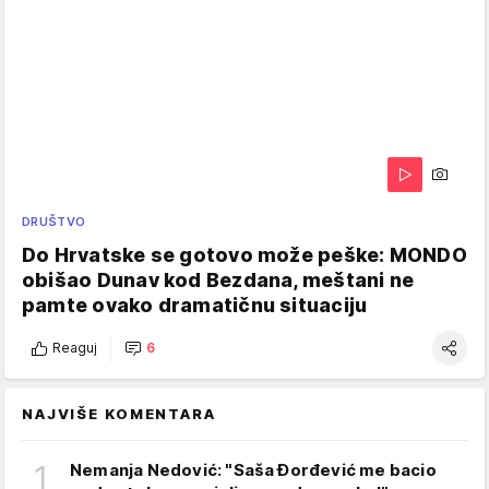
DRUŠTVO
Do Hrvatske se gotovo može peške: MONDO
obišao Dunav kod Bezdana, meštani ne
pamte ovako dramatičnu situaciju
Reaguj
6
NAJVIŠE KOMENTARA
1
Nemanja Nedović: "Saša Đorđević me bacio