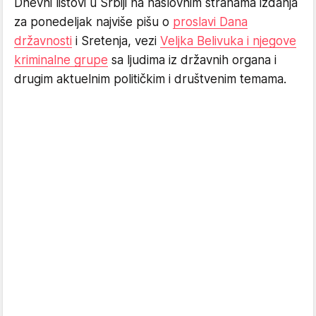
Dnevni listovi u Srbiji na naslovnim stranama izdanja
za ponedeljak najviše pišu o
proslavi Dana
državnosti
i Sretenja, vezi
Veljka Belivuka i njegove
kriminalne grupe
sa ljudima iz državnih organa i
drugim aktuelnim političkim i društvenim temama.