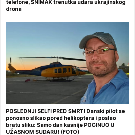
telefone, SNIMAK trenutka udara ukrajinskog
drona
POSLEDNJI SELFI PRED SMRT! Danski pilot se
ponosno slikao pored helikoptera i poslao
bratu sliku: Samo dan kasnije POGINUO U
UŽASNOM SUDARU! (FOTO)