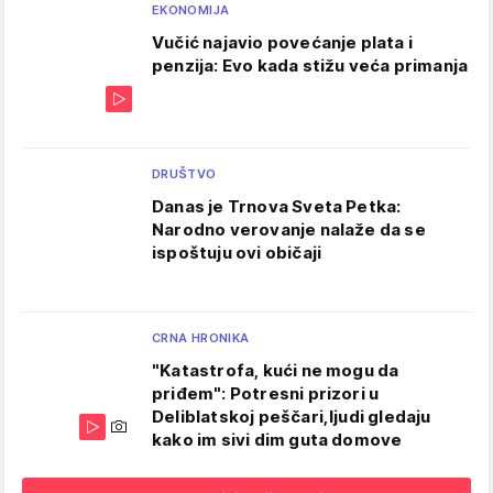
EKONOMIJA
Vučić najavio povećanje plata i
penzija: Evo kada stižu veća primanja
DRUŠTVO
Danas je Trnova Sveta Petka:
Narodno verovanje nalaže da se
ispoštuju ovi običaji
CRNA HRONIKA
"Katastrofa, kući ne mogu da
priđem": Potresni prizori u
Deliblatskoj peščari,ljudi gledaju
kako im sivi dim guta domove