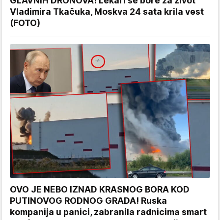
GLAVNIH DRONOVA! Lekari se bore za život
Vladimira Tkačuka, Moskva 24 sata krila vest
(FOTO)
OVO JE NEBO IZNAD KRASNOG BORA KOD
PUTINOVOG RODNOG GRADA! Ruska
kompanija u panici, zabranila radnicima smart