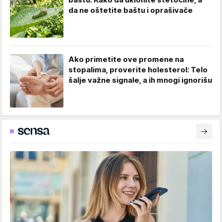
da ne oštetite baštu i oprašivače
Ako primetite ove promene na
stopalima, proverite holesterol: Telo
šalje važne signale, a ih mnogi ignorišu