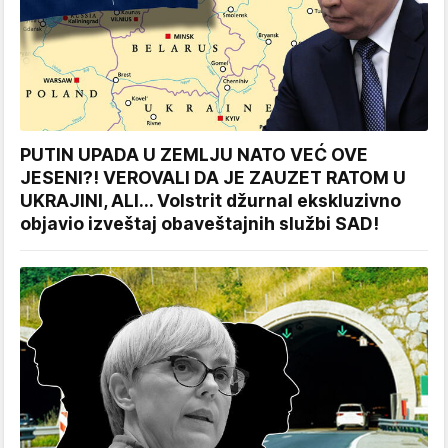
PUTIN UPADA U ZEMLJU NATO VEĆ OVE
JESENI?! VEROVALI DA JE ZAUZET RATOM U
UKRAJINI, ALI... Volstrit džurnal ekskluzivno
objavio izveštaj obaveštajnih službi SAD!