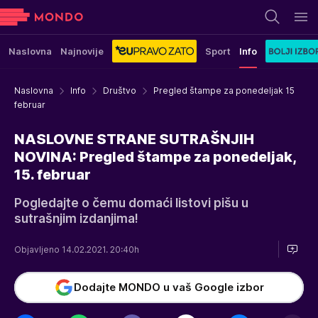
Naslovna
Najnovije
Sport
Info
Naslovna
Info
Društvo
Pregled štampe za ponedeljak 15
februar
NASLOVNE STRANE SUTRAŠNJIH
NOVINA: Pregled štampe za ponedeljak,
15. februar
Pogledajte o čemu domaći listovi pišu u
sutrašnjim izdanjima!
Objavljeno 14.02.2021. 20:40h
Dodajte MONDO u vaš Google izbor