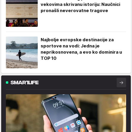
vekovima skrivanu istoriju: Naučnici
pronašli neverovatne tragove
Najbolje evropske destinacije za
sportove na vodi: Jedna je
neprikosnovena, a evo ko dominira u
TOP 10