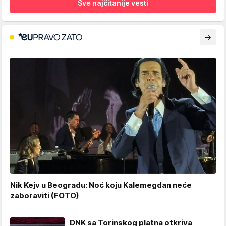
Sve najčitanije vesti
Nik Kejv u Beogradu: Noć koju Kalemegdan neće
zaboraviti (FOTO)
DNK sa Torinskog platna otkriva