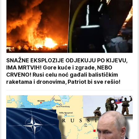
SNAŽNE EKSPLOZIJE ODJEKUJU PO KIJEVU,
IMA MRTVIH! Gore kuće i zgrade, NEBO
CRVENO! Rusi celu noć gađali balističkim
raketama i dronovima, Patriot bi sve rešio!