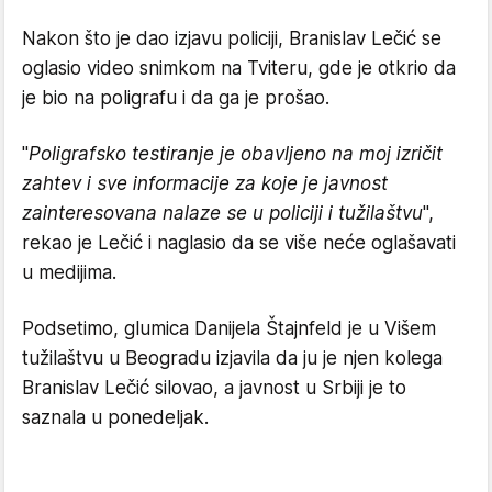
Nakon što je dao izjavu policiji, Branislav Lečić se
oglasio video snimkom na Tviteru, gde je otkrio da
je bio na poligrafu i da ga je prošao.
"
Poligrafsko testiranje je obavljeno na moj izričit
zahtev i sve informacije za koje je javnost
zainteresovana nalaze se u policiji i tužilaštvu
",
rekao je Lečić i naglasio da se više neće oglašavati
u medijima.
Podsetimo, glumica Danijela Štajnfeld je u Višem
tužilaštvu u Beogradu izjavila da ju je njen kolega
Branislav Lečić silovao, a javnost u Srbiji je to
saznala u ponedeljak.