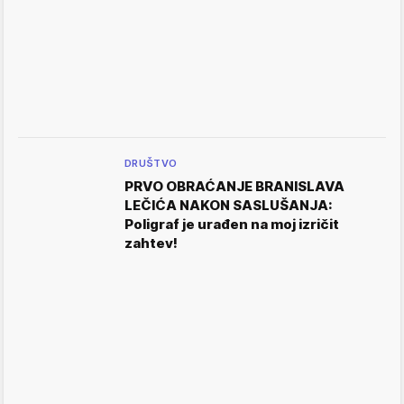
DRUŠTVO
PRVO OBRAĆANJE BRANISLAVA
LEČIĆA NAKON SASLUŠANJA:
Poligraf je urađen na moj izričit
zahtev!