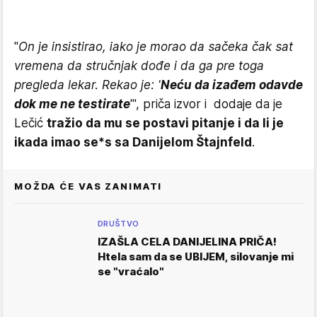
"
On je insistirao, iako je morao da sačeka čak sat
vremena da stručnjak dođe i da ga pre toga
pregleda lekar. Rekao je: '
Neću da izađem odavde
dok me ne testirate
'", priča izvor i dodaje da je
Lečić
tražio da mu se postavi pitanje i da li je
ikada imao se*s sa Danijelom Štajnfeld
.
MOŽDA ĆE VAS ZANIMATI
DRUŠTVO
IZAŠLA CELA DANIJELINA PRIČA!
Htela sam da se UBIJEM, silovanje mi
se "vraćalo"