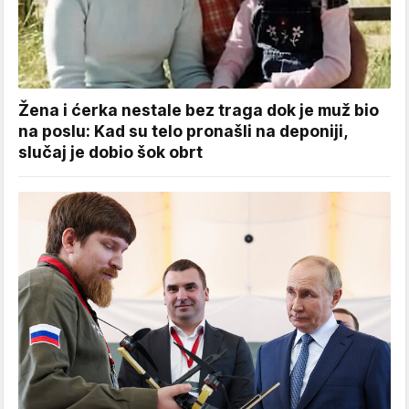
Žena i ćerka nestale bez traga dok je muž bio
na poslu: Kad su telo pronašli na deponiji,
slučaj je dobio šok obrt