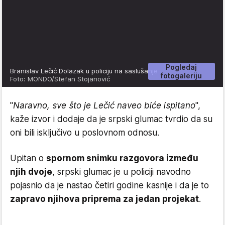
Pogledaj
Branislav Lečić Dolazak u policiju na saslušanje
fotogaleriju
Foto: MONDO/Stefan Stojanović
"
Naravno, sve što je Lečić naveo biće ispitano
",
kaže izvor i dodaje da je srpski glumac tvrdio da su
oni bili isključivo u poslovnom odnosu.
Upitan o
spornom snimku razgovora između
njih dvoje
, srpski glumac je u policiji navodno
pojasnio da je nastao četiri godine kasnije i da je to
zapravo njihova priprema za jedan projekat
.