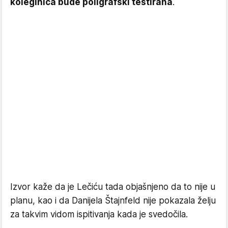
koleginica bude poligrafski testirana
.
Izvor kaže da je Lečiću tada objašnjeno da to nije u
planu, kao i da Danijela Štajnfeld nije pokazala želju
za takvim vidom ispitivanja kada je svedočila.