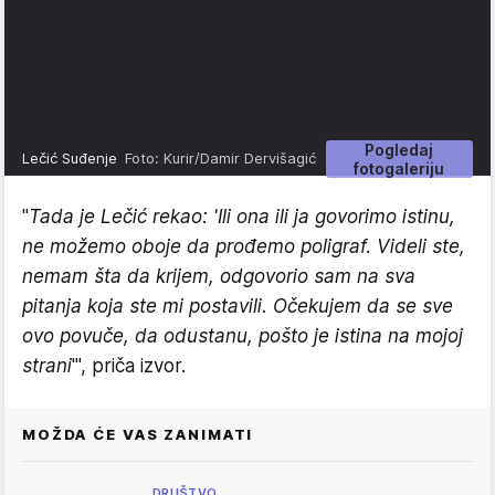
Pogledaj
Lečić Suđenje
Foto: Kurir/Damir Dervišagić
fotogaleriju
"
Tada je Lečić rekao: 'Ili ona ili ja govorimo istinu,
ne možemo oboje da prođemo poligraf. Videli ste,
nemam šta da krijem, odgovorio sam na sva
pitanja koja ste mi postavili. Očekujem da se sve
ovo povuče, da odustanu, pošto je istina na mojoj
strani
'", priča izvor.
MOŽDA ĆE VAS ZANIMATI
DRUŠTVO