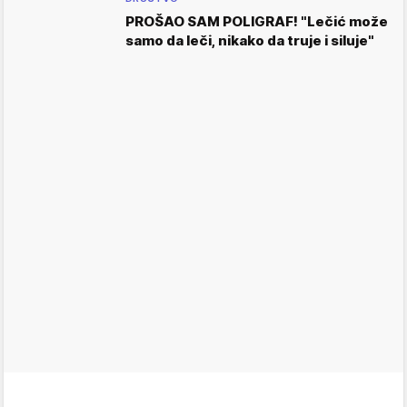
PROŠAO SAM POLIGRAF! "Lečić može
samo da leči, nikako da truje i siluje"