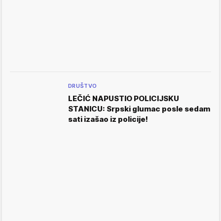
DRUŠTVO
LEČIĆ NAPUSTIO POLICIJSKU
STANICU: Srpski glumac posle sedam
sati izašao iz policije!