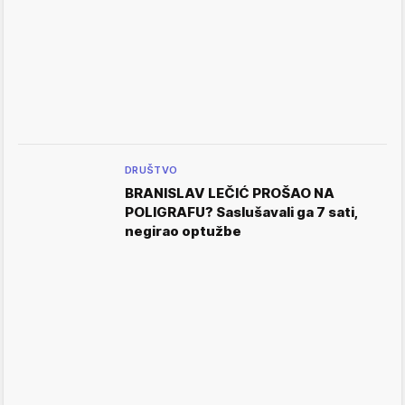
DRUŠTVO
BRANISLAV LEČIĆ PROŠAO NA
POLIGRAFU? Saslušavali ga 7 sati,
negirao optužbe