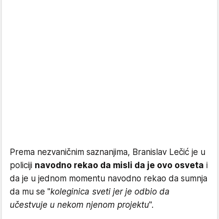
Prema nezvaničnim saznanjima, Branislav Lečić je u
policiji
navodno rekao da misli da je ovo osveta
i
da je u jednom momentu navodno rekao da sumnja
da mu se "
koleginica sveti jer je odbio da
učestvuje u nekom njenom projektu
".