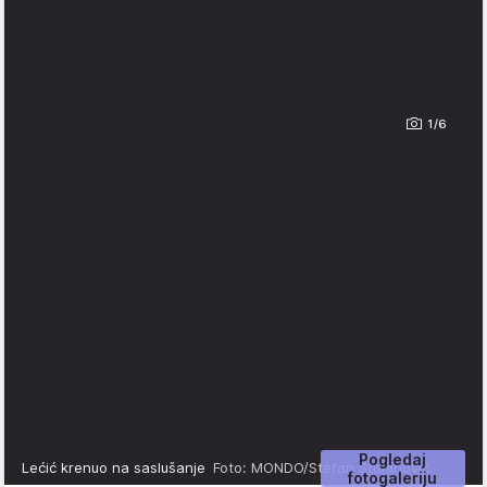
1/6
Pogledaj
Lećić krenuo na saslušanje
Foto: MONDO/Stefan Stojanović
fotogaleriju