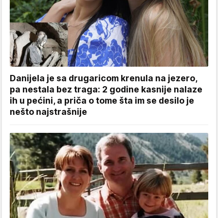
Danijela je sa drugaricom krenula na jezero,
pa nestala bez traga: 2 godine kasnije nalaze
ih u pećini, a priča o tome šta im se desilo je
nešto najstrašnije