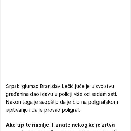
Srpski glumac Branislav Lečić juče je u svojstvu
građanina dao izjavu u policiji više od sedam sati.
Nakon toga je saopštio da je bio na poligrafskom
ispitivanju i da je prošao poligraf.
Ako trpite nasilje ili znate nekog ko je žrtva