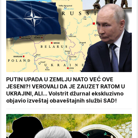
PUTIN UPADA U ZEMLJU NATO VEĆ OVE
JESENI?! VEROVALI DA JE ZAUZET RATOM U
UKRAJINI, ALI... Volstrit džurnal ekskluzivno
objavio izveštaj obaveštajnih službi SAD!