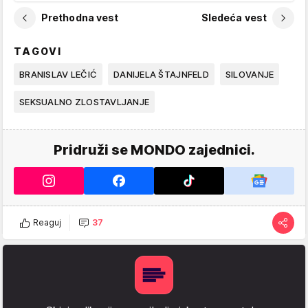
Prethodna vest
Sledeća vest
TAGOVI
BRANISLAV LEČIĆ
DANIJELA ŠTAJNFELD
SILOVANJE
SEKSUALNO ZLOSTAVLJANJE
Pridruži se MONDO zajednici.
Reaguj
37