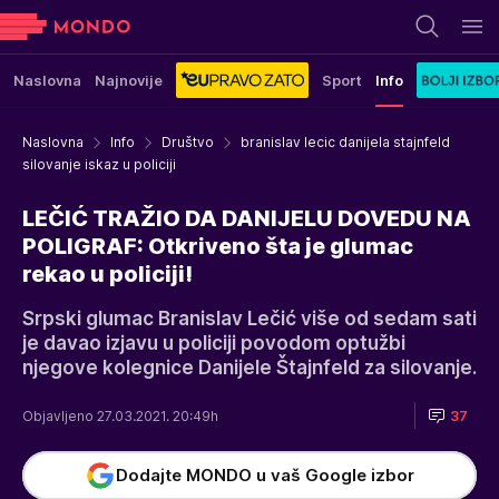
Naslovna
Najnovije
Sport
Info
Naslovna
Info
Društvo
branislav lecic danijela stajnfeld
silovanje iskaz u policiji
LEČIĆ TRAŽIO DA DANIJELU DOVEDU NA
POLIGRAF: Otkriveno šta je glumac
rekao u policiji!
Srpski glumac Branislav Lečić više od sedam sati
je davao izjavu u policiji povodom optužbi
njegove kolegnice Danijele Štajnfeld za silovanje.
Objavljeno 27.03.2021. 20:49h
37
Dodajte MONDO u vaš Google izbor