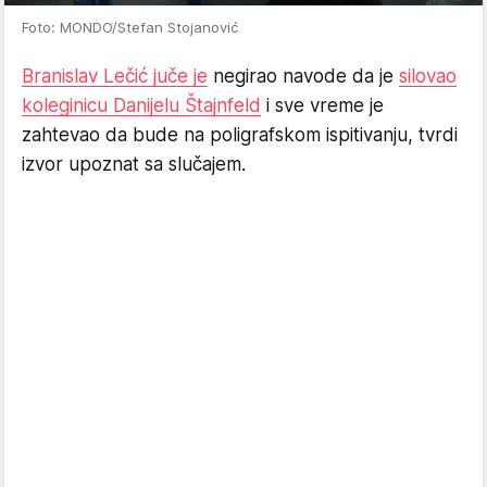
Foto: MONDO/Stefan Stojanović
Branislav Lečić juče je
negirao navode da je
silovao
koleginicu Danijelu Štajnfeld
i sve vreme je
zahtevao da bude na poligrafskom ispitivanju, tvrdi
izvor upoznat sa slučajem.