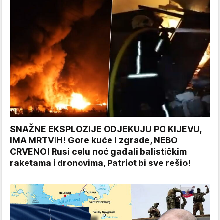
SNAŽNE EKSPLOZIJE ODJEKUJU PO KIJEVU,
IMA MRTVIH! Gore kuće i zgrade, NEBO
CRVENO! Rusi celu noć gađali balističkim
raketama i dronovima, Patriot bi sve rešio!