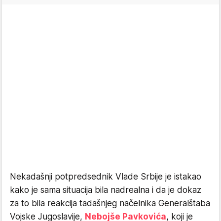
Nekadašnji potpredsednik Vlade Srbije je istakao
kako je sama situacija bila nadrealna i da je dokaz
za to bila reakcija tadašnjeg načelnika Generalštaba
Vojske Jugoslavije,
Nebojše Pavkovića
, koji je