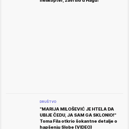
helikopter, završio u Hagu!
DRUŠTVO
"MARIJA MILOŠEVIĆ JE HTELA DA
UBIJE ČEDU, JA SAM GA SKLONIO!"
Toma Fila otkrio šokantne detalje o
hapšenju Slobe (VIDEO)