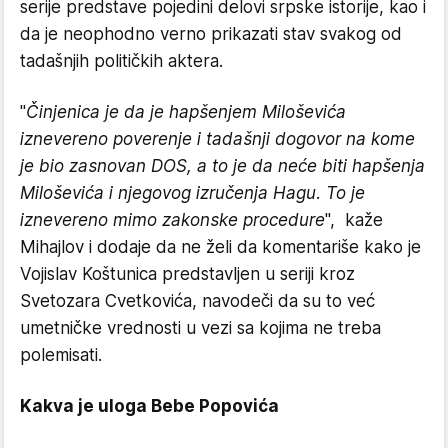
serije predstave pojedini delovi srpske istorije, kao i
da je neophodno verno prikazati stav svakog od
tadašnjih političkih aktera.
"
Činjenica je da je hapšenjem Miloševića
iznevereno poverenje i tadašnji dogovor na kome
je bio zasnovan DOS, a to je da neće biti hapšenja
Miloševića i njegovog izručenja Hagu. To je
iznevereno mimo zakonske procedure
", kaže
Mihajlov i dodaje da ne želi da komentariše kako je
Vojislav Koštunica predstavljen u seriji kroz
Svetozara Cvetkovića, navodeči da su to već
umetničke vrednosti u vezi sa kojima ne treba
polemisati.
Kakva je uloga Bebe Popovića