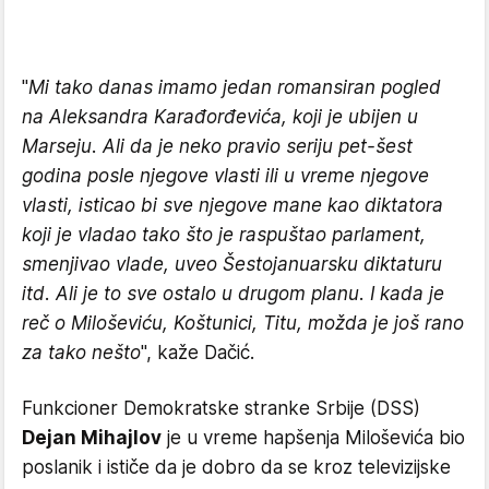
"
Mi tako danas imamo jedan romansiran pogled
na Aleksandra Karađorđevića, koji je ubijen u
Marseju. Ali da je neko pravio seriju pet-šest
godina posle njegove vlasti ili u vreme njegove
vlasti, isticao bi sve njegove mane kao diktatora
koji je vladao tako što je raspuštao parlament,
smenjivao vlade, uveo Šestojanuarsku diktaturu
itd. Ali je to sve ostalo u drugom planu. I kada je
reč o Miloševiću, Koštunici, Titu, možda je još rano
za tako nešto
", kaže Dačić.
Funkcioner Demokratske stranke Srbije (DSS)
Dejan Mihajlov
je u vreme hapšenja Miloševića bio
poslanik i ističe da je dobro da se kroz televizijske