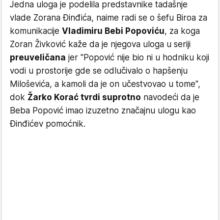
Jedna uloga je podelila predstavnike tadašnje
vlade Zorana Đinđića, naime radi se o šefu Biroa za
komunikacije
Vladimiru Bebi Popoviću
, za koga
Zoran Živković kaže da je njegova uloga u seriji
preuveličana
jer "Popović nije bio ni u hodniku koji
vodi u prostorije gde se odlučivalo o hapšenju
Miloševića, a kamoli da je on učestvovao u tome",
dok
Žarko Korać tvrdi suprotno
navodeći da je
Beba Popović imao izuzetno značajnu ulogu kao
Đinđićev pomoćnik.