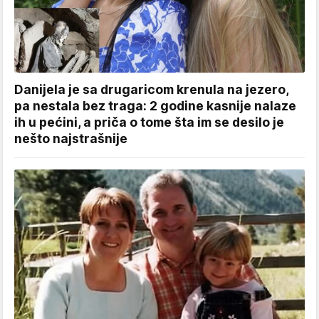
Danijela je sa drugaricom krenula na jezero,
pa nestala bez traga: 2 godine kasnije nalaze
ih u pećini, a priča o tome šta im se desilo je
nešto najstrašnije