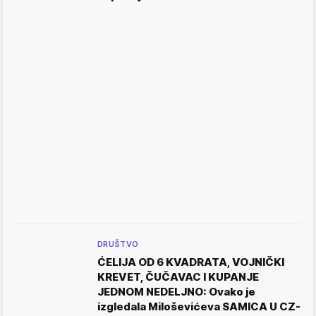
DRUŠTVO
ĆELIJA OD 6 KVADRATA, VOJNIČKI
KREVET, ČUČAVAC I KUPANJE
JEDNOM NEDELJNO: Ovako je
izgledala Miloševićeva SAMICA U CZ-