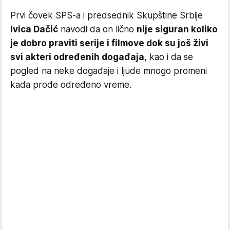
Prvi čovek SPS-a i predsednik Skupštine Srbije
Ivica Dačić
navodi da on lično
nije siguran koliko
je dobro praviti serije i filmove dok su još živi
svi akteri određenih događaja
, kao i da se
pogled na neke događaje i ljude mnogo promeni
kada prođe određeno vreme.