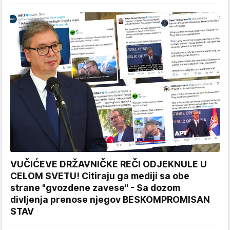
VUČIĆEVE DRŽAVNIČKE REČI ODJEKNULE U
CELOM SVETU! Citiraju ga mediji sa obe
strane "gvozdene zavese" - Sa dozom
divljenja prenose njegov BESKOMPROMISAN
STAV