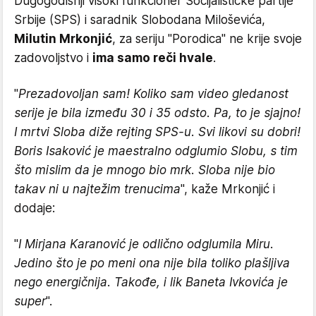
Dugogodišnji visoki funkcioner Socijalističke partije
Srbije (SPS) i saradnik Slobodana Miloševića,
Milutin Mrkonjić
, za seriju "Porodica" ne krije svoje
zadovoljstvo i
ima samo reči hvale
.
"
Prezadovoljan sam! Koliko sam video gledanost
serije je bila između 30 i 35 odsto. Pa, to je sjajno!
I mrtvi Sloba diže rejting SPS-u. Svi likovi su dobri!
Boris Isaković je maestralno odglumio Slobu, s tim
što mislim da je mnogo bio mrk. Sloba nije bio
takav ni u najtežim trenucima
", kaže Mrkonjić i
dodaje:
"
I Mirjana Karanović je odlično odglumila Miru.
Jedino što je po meni ona nije bila toliko plašljiva
nego energičnija. Takođe, i lik Baneta Ivkovića je
super
".