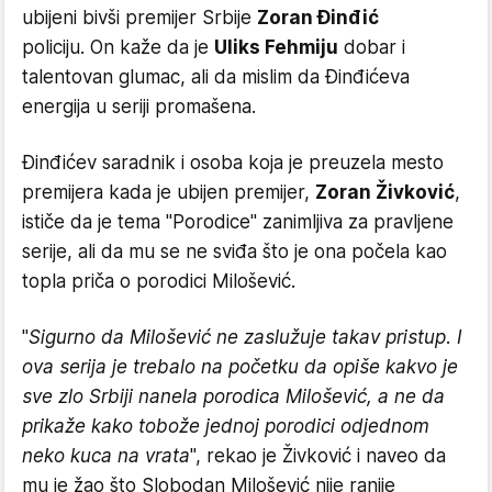
ubijeni bivši premijer Srbije
Zoran Đinđić
policiju. On kaže da je
Uliks Fehmiju
dobar i
talentovan glumac, ali da mislim da Đinđićeva
energija u seriji promašena.
Đinđićev saradnik i osoba koja je preuzela mesto
premijera kada je ubijen premijer,
Zoran Živković
,
ističe da je tema "Porodice" zanimljiva za pravljene
serije, ali da mu se ne sviđa što je ona počela kao
topla priča o porodici Milošević.
"
Sigurno da Milošević ne zaslužuje takav pristup. I
ova serija je trebalo na početku da opiše kakvo je
sve zlo Srbiji nanela porodica Milošević, a ne da
prikaže kako tobože jednoj porodici odjednom
neko kuca na vrata
", rekao je Živković i naveo da
mu je žao što Slobodan Milošević nije ranije