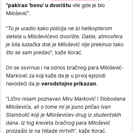
"pakirao 'bovu' u dvorištu
vile gde je bio
Milošević".
"
To je uradio kako policija ne bi helikopterom
sletela u Miloševićevo dvorište. Dakle, atmosfera
je bila ludačka dok je Milošević nije prekinuo tako
što se sam predao
", kaže Korać.
On se osvrnuo i na odnos bračnog para Milošević-
Marković za koji kaže da je u prvoj epizodi
navodeći da je
verodstojno prikazan
.
"
Lično nisam poznavao Miru Marković i Slobodana
Miloševića, ali o tome mi je puno pričao Ivan
Stambolić koji je Miloševićev drug iz studentskih
dana. Iz tog kreveta bračnog para Milošević
proizašlo je na hiljade mrtvih
", kaže Korać.