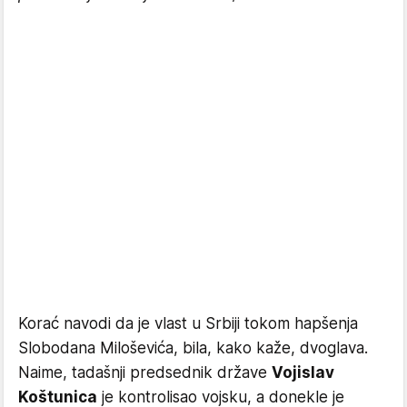
Korać navodi da je vlast u Srbiji tokom hapšenja
Slobodana Miloševića, bila, kako kaže, dvoglava.
Naime, tadašnji predsednik države
Vojislav
Koštunica
je kontrolisao vojsku, a donekle je