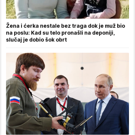
Žena i ćerka nestale bez traga dok je muž bio
na poslu: Kad su telo pronašli na deponiji,
slučaj je dobio šok obrt