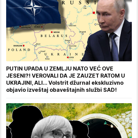
PUTIN UPADA U ZEMLJU NATO VEĆ OVE
JESENI?! VEROVALI DA JE ZAUZET RATOM U
UKRAJINI, ALI... Volstrit džurnal ekskluzivno
objavio izveštaj obaveštajnih službi SAD!