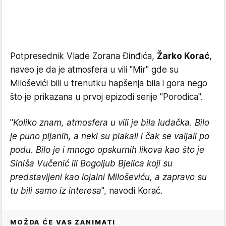
Potpresednik Vlade Zorana Đinđića,
Žarko Korać
,
naveo je da je atmosfera u vili "Mir" gde su
Miloševići bili u trenutku hapšenja bila i gora nego
što je prikazana u prvoj epizodi serije "Porodica".
"
Koliko znam, atmosfera u vili je bila ludačka. Bilo
je puno pijanih, a neki su plakali i čak se valjali po
podu. Bilo je i mnogo opskurnih likova kao što je
Siniša Vučenić ili Bogoljub Bjelica koji su
predstavljeni kao lojalni Miloševiću, a zapravo su
tu bili samo iz interesa
", navodi Korać.
MOŽDA ĆE VAS ZANIMATI