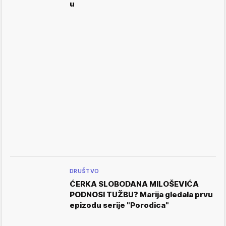
u
DRUŠTVO
ĆERKA SLOBODANA MILOŠEVIĆA
PODNOSI TUŽBU? Marija gledala prvu
epizodu serije "Porodica"