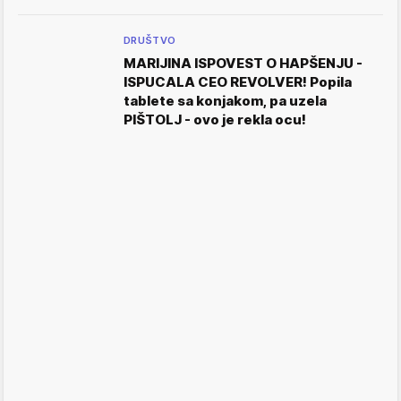
DRUŠTVO
MARIJINA ISPOVEST O HAPŠENJU -
ISPUCALA CEO REVOLVER! Popila
tablete sa konjakom, pa uzela
PIŠTOLJ - ovo je rekla ocu!