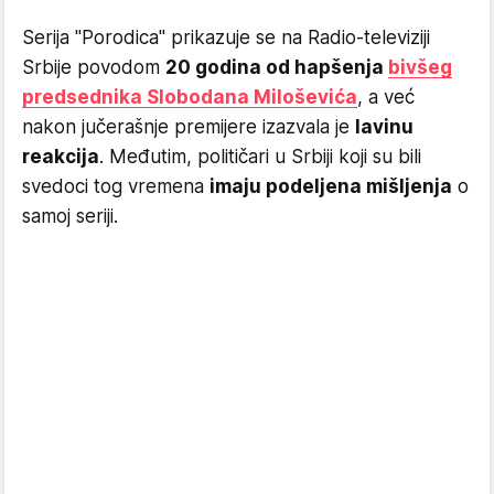
Serija "Porodica" prikazuje se na Radio-televiziji
Srbije povodom
20 godina od hapšenja
bivšeg
predsednika Slobodana Miloševića
, a već
nakon jučerašnje premijere izazvala je
lavinu
reakcija
. Međutim, političari u Srbiji koji su bili
svedoci tog vremena
imaju podeljena mišljenja
o
samoj seriji.