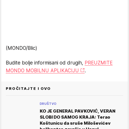
(MONDO/Blic)
Budite bolje informisani od drugih,
PREUZMITE
MONDO MOBILNU APLIKACIJU
.
PROČITAJTE I OVO
DRUŠTVO
KO JE GENERAL PAVKOVIĆ, VERAN
SLOBI DO SAMOG KRAJA: Terao
Koštunicu da sruše Miloševićev