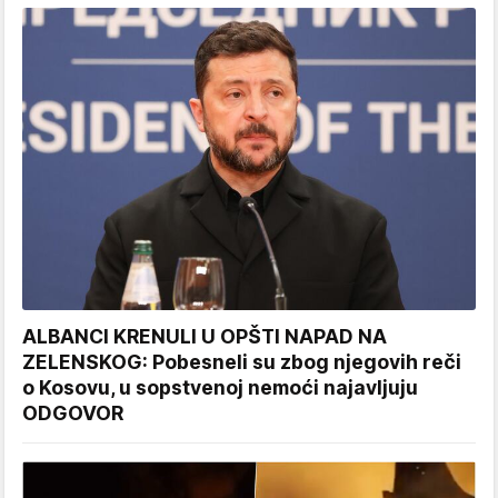
ALBANCI KRENULI U OPŠTI NAPAD NA
ZELENSKOG: Pobesneli su zbog njegovih reči
o Kosovu, u sopstvenoj nemoći najavljuju
ODGOVOR