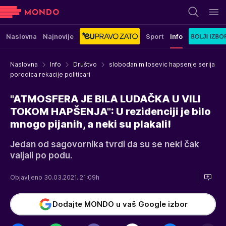
Naslovna
Najnovije
Sport
Info
Naslovna
Info
Društvo
slobodan milosevic hapsenje serija
porodica rekacije politicari
"ATMOSFERA JE BILA LUDAČKA U VILI
TOKOM HAPŠENJA": U rezidenciji je bilo
mnogo pijanih, a neki su plakali!
Jedan od sagovornika tvrdi da su se neki čak
valjali po podu.
Objavljeno 30.03.2021. 21:09h
Dodajte MONDO u vaš Google izbor