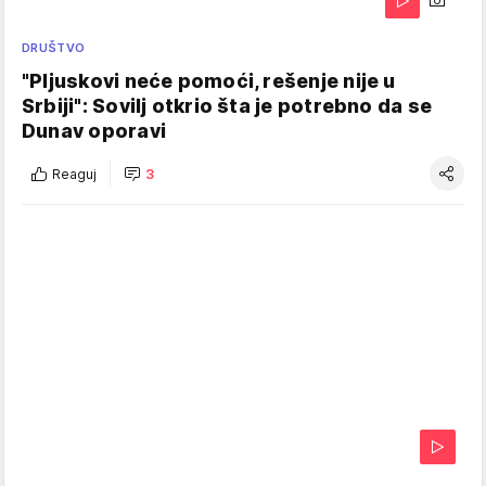
DRUŠTVO
"Pljuskovi neće pomoći, rešenje nije u
Srbiji": Sovilj otkrio šta je potrebno da se
Dunav oporavi
Reaguj
3