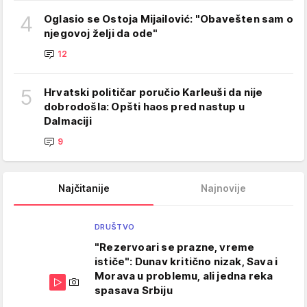
4
Oglasio se Ostoja Mijailović: "Obavešten sam o
njegovoj želji da ode"
12
5
Hrvatski političar poručio Karleuši da nije
dobrodošla: Opšti haos pred nastup u
Dalmaciji
9
Najčitanije
Najnovije
DRUŠTVO
"Rezervoari se prazne, vreme
ističe": Dunav kritično nizak, Sava i
Morava u problemu, ali jedna reka
spasava Srbiju