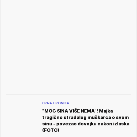
CRNA HRONIKA
"MOG SINA VIŠE NEMA"! Majka
tragično stradalog muškarca o svom
sinu - povezao devojku nakon izlaska
(FOTO)