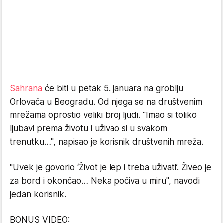
Sahrana
će biti u petak 5. januara na groblju
Orlovača u Beogradu. Od njega se na društvenim
mrežama oprostio veliki broj ljudi. "Imao si toliko
ljubavi prema životu i uživao si u svakom
trenutku…", napisao je korisnik društvenih mreža.
"Uvek je govorio ‘Život je lep i treba uživati’. Živeo je
za bord i okončao… Neka počiva u miru", navodi
jedan korisnik.
BONUS VIDEO: