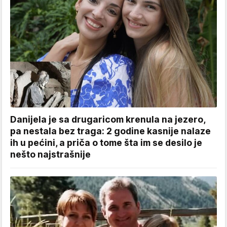
Danijela je sa drugaricom krenula na jezero,
pa nestala bez traga: 2 godine kasnije nalaze
ih u pećini, a priča o tome šta im se desilo je
nešto najstrašnije