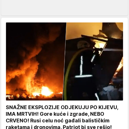
SNAŽNE EKSPLOZIJE ODJEKUJU PO KIJEVU,
IMA MRTVIH! Gore kuće i zgrade, NEBO
CRVENO! Rusi celu noć gađali balističkim
raketama i dronovima, Patriot bi sve rešio!