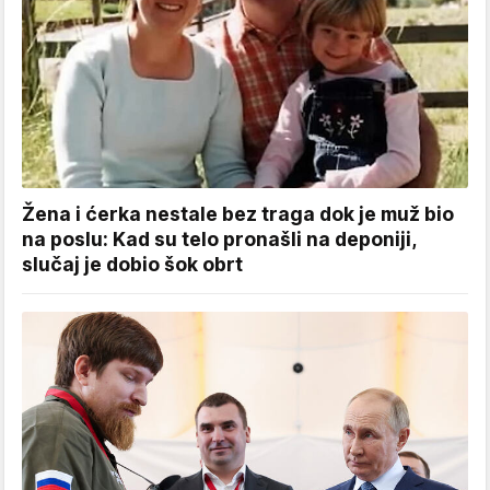
Žena i ćerka nestale bez traga dok je muž bio
na poslu: Kad su telo pronašli na deponiji,
slučaj je dobio šok obrt