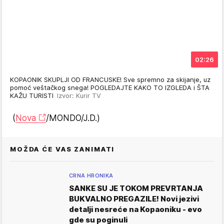
02:26
KOPAONIK SKUPLJI OD FRANCUSKE! Sve spremno za skijanje, uz
pomoć veštačkog snega! POGLEDAJTE KAKO TO IZGLEDA i ŠTA
KAŽU TURISTI
Izvor: Kurir TV
(
Nova
/MONDO/J.D.)
MOŽDA ĆE VAS ZANIMATI
CRNA HRONIKA
SANKE SU JE TOKOM PREVRTANJA
BUKVALNO PREGAZILE! Novi jezivi
detalji nesreće na Kopaoniku - evo
gde su poginuli