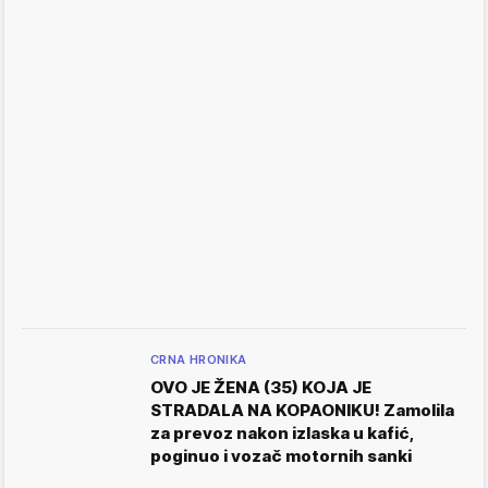
CRNA HRONIKA
OVO JE ŽENA (35) KOJA JE
STRADALA NA KOPAONIKU! Zamolila
za prevoz nakon izlaska u kafić,
poginuo i vozač motornih sanki