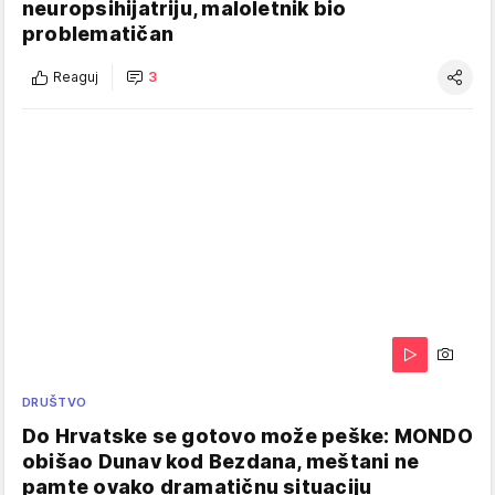
neuropsihijatriju, maloletnik bio
problematičan
Reaguj
3
DRUŠTVO
Do Hrvatske se gotovo može peške: MONDO
obišao Dunav kod Bezdana, meštani ne
pamte ovako dramatičnu situaciju