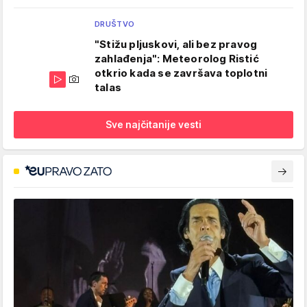
DRUŠTVO
"Stižu pljuskovi, ali bez pravog
zahlađenja": Meteorolog Ristić
otkrio kada se završava toplotni
talas
Sve najčitanije vesti