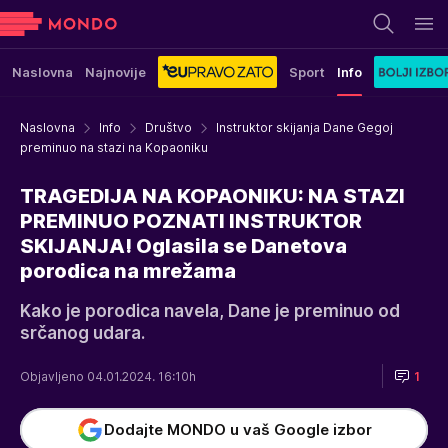
Naslovna
Najnovije
Sport
Info
Naslovna
Info
Društvo
Instruktor skijanja Dane Gegoj
preminuo na stazi na Kopaoniku
TRAGEDIJA NA KOPAONIKU: NA STAZI
PREMINUO POZNATI INSTRUKTOR
SKIJANJA! Oglasila se Danetova
porodica na mrežama
Kako je porodica navela, Dane je preminuo od
srčanog udara.
Objavljeno 04.01.2024. 16:10h
1
Dodajte MONDO u vaš Google izbor