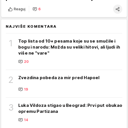
Reaguj
6
NAJVIŠE KOMENTARA
1
Top lista od 10+ pesama koje su se smučile i
bogu i narodu: Možda su veliki hitovi, ali ljudi ih
više ne "vare"
20
2
Zvezdina pobeda za mir pred Hapoel
19
3
Luka Vildoza stigao u Beograd: Prvi put obukao
opremu Partizana
14