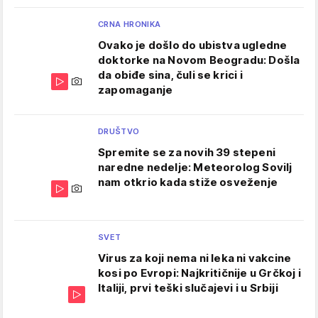
CRNA HRONIKA
Ovako je došlo do ubistva ugledne
doktorke na Novom Beogradu: Došla
da obiđe sina, čuli se krici i
zapomaganje
DRUŠTVO
Spremite se za novih 39 stepeni
naredne nedelje: Meteorolog Sovilj
nam otkrio kada stiže osveženje
SVET
Virus za koji nema ni leka ni vakcine
kosi po Evropi: Najkritičnije u Grčkoj i
Italiji, prvi teški slučajevi i u Srbiji