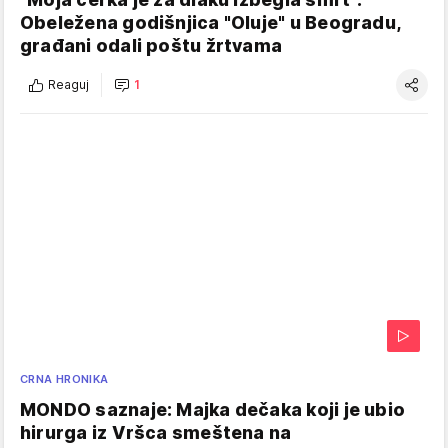
Obeležena godišnjica "Oluje" u Beogradu,
građani odali poštu žrtvama
Reaguj
1
CRNA HRONIKA
MONDO saznaje: Majka dečaka koji je ubio
hirurga iz Vršca smeštena na