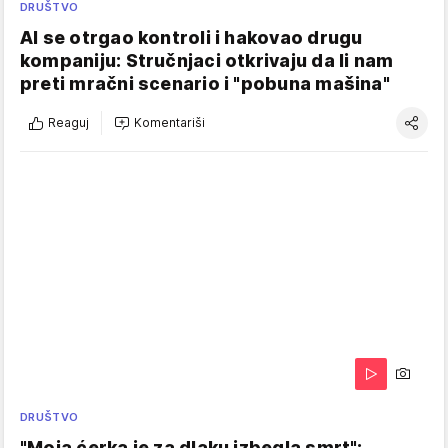
DRUŠTVO
AI se otrgao kontroli i hakovao drugu
kompaniju: Stručnjaci otkrivaju da li nam
preti mračni scenario i "pobuna mašina"
Reaguj
Komentariši
DRUŠTVO
"Moja ćerka je za dlaku izbegla smrt":