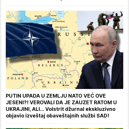
PUTIN UPADA U ZEMLJU NATO VEĆ OVE
JESENI?! VEROVALI DA JE ZAUZET RATOM U
UKRAJINI, ALI... Volstrit džurnal ekskluzivno
objavio izveštaj obaveštajnih službi SAD!