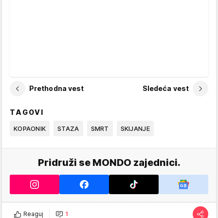
Prethodna vest
Sledeća vest
TAGOVI
KOPAONIK
STAZA
SMRT
SKIJANJE
Pridruži se MONDO zajednici.
Reaguj
1