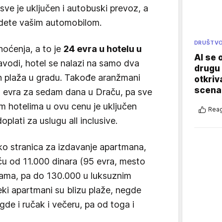
sve je uključen i autobuski prevoz, a
o idete vašim automobilom.
DRUŠTV
noćenja, a to je
24 evra u hotelu u
AI se 
avodi, hotel se nalazi na samo dva
drugu 
h plaža u gradu. Takođe aranžmani
otkriv
scenar
 evra za sedam dana u Draču, pa sve
m hotelima u ovu cenu je uključen
Reag
plati za uslugu all inclusive.
ko stranica za izdavanje apartmana,
u od 11.000 dinara (95 evra, mesto
bama, pa do 130.000 u luksuznim
ki apartmani su blizu plaže, negde
gde i ručak i večeru, pa od toga i