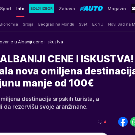
Sport
Info
Zabava
Magazin
Ekonomija
Srbija
Beograd na Mondu
Svet
EX YU
Novi Sad na 
ovanje u Albaniji cene i iskustva
ALBANIJI CENE I ISKUSTVA!
ala nova omiljena destinacija
junu manje od 100€
miljena destinacija srpskih turista, a
i da rezervišu svoje aranžmane.
4