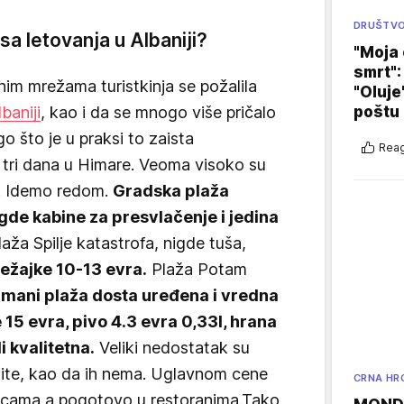
DRUŠTV
sa letovanja u Albaniji?
"Moja 
smrt":
im mrežama turistkinja se požalila
"Oluje
baniji
, kao i da se mnogo više pričalo
poštu
o što je u praksi to zaista
Reag
 tri dana u Himare. Veoma visoko su
ti. Idemo redom.
Gradska plaža
gde kabine za presvlačenje i jedina
aža Spilje katastrofa, nigde tuša,
ležajke 10-13 evra.
Plaža Potam
imani plaža dosta uređena i vredna
 15 evra, pivo 4.3 evra 0,33l, hrana
i kvalitetna.
Veliki nedostatak su
tite, kao da ih nema. Uglavnom cene
CRNA HR
nicama a pogotovo u restoranima.Tako