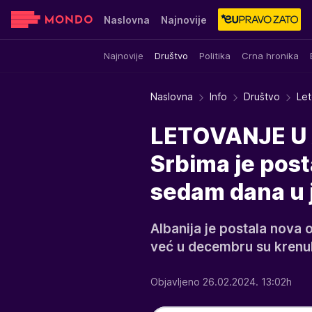
Naslovna
Najnovije
Najnovije
Društvo
Politika
Crna hronika
Sensa
Stvar ukusa
Yumama
Naslovna
Info
Društvo
Let
LETOVANJE U 
Srbima je post
sedam dana u 
Albanija je postala nova o
već u decembru su krenul
Objavljeno 26.02.2024. 13:02h