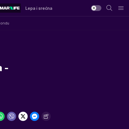
Lepa i srećna
Mondu
 -