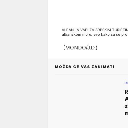
ALBANIJA VAPI ZA SRPSKIM TURISTIMA:
albanskom moru, evo kako su se pro
(MONDO/J.D.)
MOŽDA ĆE VAS ZANIMATI
D
I
A
z
m