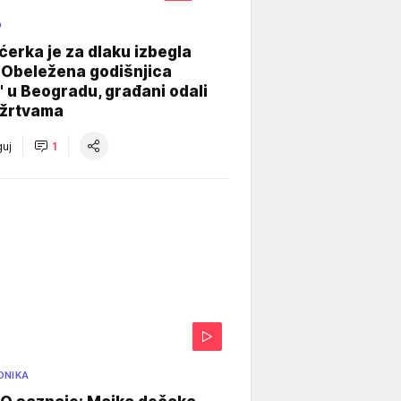
O
ćerka je za dlaku izbegla
 Obeležena godišnjica
" u Beogradu, građani odali
 žrtvama
uj
1
ONIKA