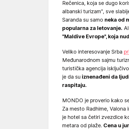
Rečenica, koja se dugo kori
albanski turizam", sve slabij
Saranda su samo
neka od 
popularna za letovanje.
Al
"Maldive Evrope", koja nu
Veliko interesovanje Srba
pr
Međunarodnom sajmu turizma
turistička agencija isključiv
je da su
iznenađeni da ljud
raspitaju.
MONDO je proverio kako se 
Za mesto Radhime, Valona 
je hotel sa četiri zvezdice k
metara od plaže.
Cena u ju