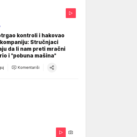
O
otrgao kontroli i hakovao
kompaniju: Stručnjaci
aju da li nam preti mračni
io i "pobuna mašina"
uj
Komentariši