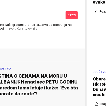
ovako 
Reag
01:23
 Naši građani preneli iskustva sa letovanja na
veli!
Izvor: Kurir televizija
RUŠTVO
DRUŠTV
STINA O CENAMA NA MORU U
Oboren
LBANIJI: Nenad već PETU GODINU
Hidrol
aredom tamo letuje i kaže: "Evo šta
Dunava
orate da znate"!
mestim
Reag