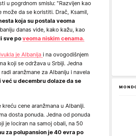
sti u pogrdnom smislu: "Razvijen kao
e može da se koristiti. Drač, Ksamil,
mesta koja su postala veoma
baniju danas vide, kako kažu, kao
di sve po
veoma niskim cenama.
ivukla je Albanija
i na ovogodišnjem
 koji se održava u Srbiji. Jedna
o radi aranžmane za Albaniju i navela
i već u decembru dolaze da se
MOND
kreću cene aranžmana u Albaniji.
ima dosta ponuda. Jedna od ponuda
oji je lociran na samoj obali, na 50
nu za polupansion je 40 evra po