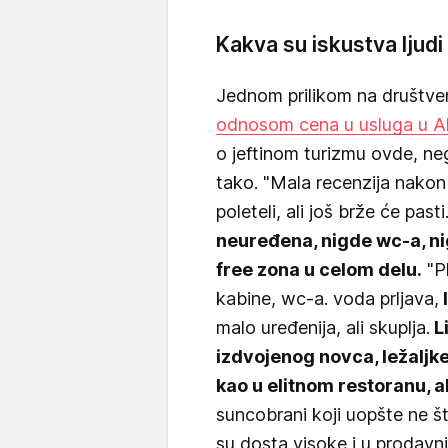
Kakva su iskustva ljudi 
Jednom prilikom na društven
odnosom cena u usluga u Al
o jeftinom turizmu ovde, neg
tako. "Mala recenzija nakon
poleteli, ali još brže će pas
neuređena, nigde wc-a, ni
free zona u celom delu.
"Pl
kabine, wc-a. voda prljava,
malo uređenija, ali skuplja.
L
izdvojenog novca, ležaljke
kao u elitnom restoranu, al
suncobrani koji uopšte ne š
su dosta visoke i u prodav