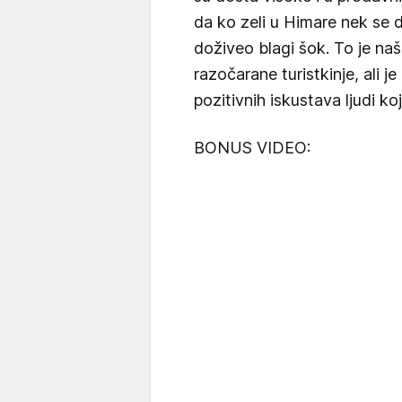
da ko zeli u Himare nek se d
doživeo blagi šok. To je naš
razočarane turistkinje, ali je
pozitivnih iskustava ljudi koji
BONUS VIDEO: