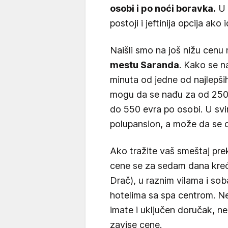
osobi i po noći boravka.
U 
postoji i jeftinija opcija ak
Naišli smo na još nižu cenu 
mestu Saranda
. Kako se n
minuta od jedne od najlepši
mogu da se nađu za od 250
do 550 evra po osobi. U svi
polupansion, a može da se do
Ako tražite vaš smeštaj pre
cene se za sedam dana kreć
Drač), u raznim vilama i so
hotelima sa spa centrom. Ne
imate i uključen doručak, ne
zavise cene.