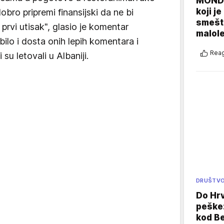
MONDO
koji j
obro pripremi finansijski da ne bi
smešte
 prvi utisak", glasio je komentar
malole
 bilo i dosta onih lepih komentara i
Reag
 su letovali u Albaniji.
DRUŠTV
Do Hr
peške
kod B