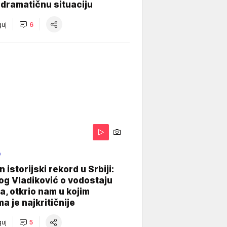
dramatičnu situaciju
uj
6
O
 istorijski rekord u Srbiji:
og Vladiković o vodostaju
, otkrio nam u kojim
a je najkritičnije
uj
5