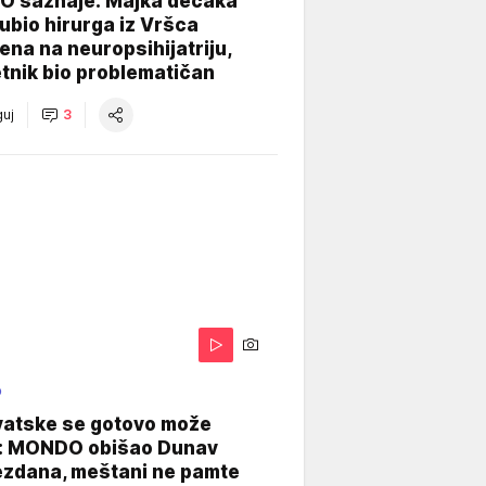
 saznaje: Majka dečaka
e ubio hirurga iz Vršca
na na neuropsihijatriju,
tnik bio problematičan
uj
3
O
vatske se gotovo može
: MONDO obišao Dunav
ezdana, meštani ne pamte