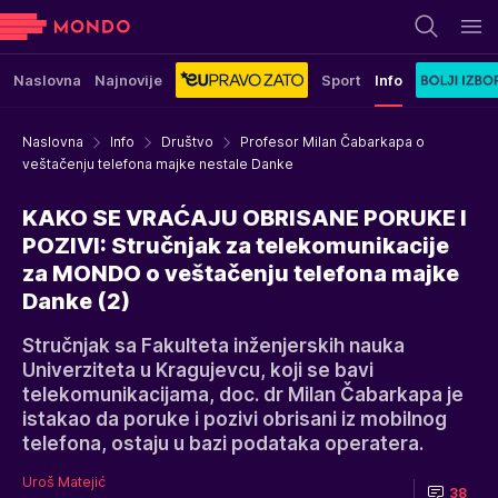
Naslovna
Najnovije
Sport
Info
Naslovna
Info
Društvo
Profesor Milan Čabarkapa o
veštačenju telefona majke nestale Danke
KAKO SE VRAĆAJU OBRISANE PORUKE I
POZIVI: Stručnjak za telekomunikacije
za MONDO o veštačenju telefona majke
Danke (2)
Stručnjak sa Fakulteta inženjerskih nauka
Univerziteta u Kragujevcu, koji se bavi
telekomunikacijama, doc. dr Milan Čabarkapa je
istakao da poruke i pozivi obrisani iz mobilnog
telefona, ostaju u bazi podataka operatera.
Uroš Matejić
38