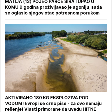
MATIJA (13) POJEO PARČE SIRA I UPAO U
KOMU 9 godina proživljavao je agoniju, sada
se oglasio njegov otac potresnom porukom
AKTIVIRANO 180 KG EKSPLOZIVA POD
VODOM! Evropi se crno piše - za ovo nemaju
rešenje! Vlasti primorane da uvedu HITNE