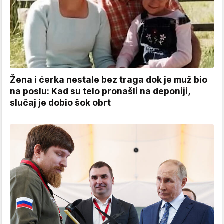
Žena i ćerka nestale bez traga dok je muž bio
na poslu: Kad su telo pronašli na deponiji,
slučaj je dobio šok obrt