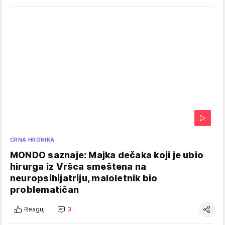
CRNA HRONIKA
MONDO saznaje: Majka dečaka koji je ubio
hirurga iz Vršca smeštena na
neuropsihijatriju, maloletnik bio
problematičan
Reaguj
3