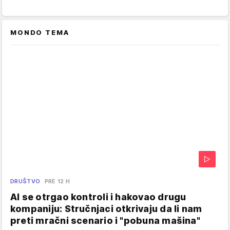
MONDO TEMA
DRUŠTVO
PRE 12 H
AI se otrgao kontroli i hakovao drugu
kompaniju: Stručnjaci otkrivaju da li nam
preti mračni scenario i "pobuna mašina"