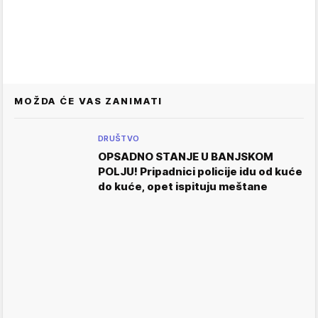
MOŽDA ĆE VAS ZANIMATI
DRUŠTVO
OPSADNO STANJE U BANJSKOM
POLJU! Pripadnici policije idu od kuće
do kuće, opet ispituju meštane