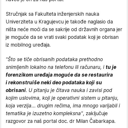
Stručnjak sa Fakulteta inženjerskih nauka
Univerziteta u Kragujevcu je takođe naglasio da
ništa neće moći da se sakrije od državnih organa jer
je moguće da se vrati svaki podatak koji je obrisan
iz mobilnog uređaja.
"Što se tiče obrisanih podataka prethodno
snimljenih lokalno na telefonu ili računaru, i
tu je
forenzikom uređaja moguće da se restaurira
i rekonstruiše neki deo podataka koji su
obrisani
. U pitanju je čitava nauka i zavisi pod
kojim uslovima, koji je operativni sistem u pitanju,
koja verzija... drugim rečima, ima mnogo varijabli i
tematika je izuzetno kompleksna"
, zaključuje
razgovor za naš portal doc. dr Milan Čabarkapa.