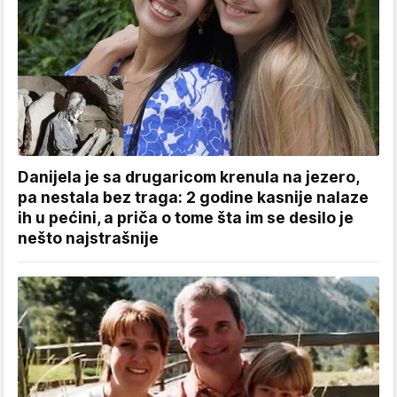
Danijela je sa drugaricom krenula na jezero,
pa nestala bez traga: 2 godine kasnije nalaze
ih u pećini, a priča o tome šta im se desilo je
nešto najstrašnije