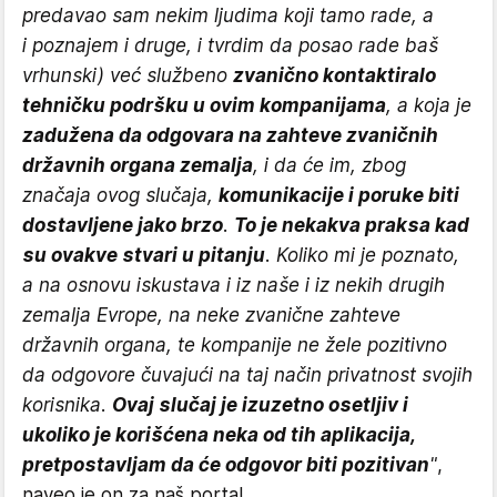
predavao sam nekim ljudima koji tamo rade, a
i poznajem i druge, i tvrdim da posao rade baš
vrhunski) već službeno
zvanično kontaktiralo
tehničku podršku u ovim kompanijama
, a koja je
zadužena da odgovara na zahteve zvaničnih
državnih organa zemalja
, i da će im, zbog
značaja ovog slučaja,
komunikacije i poruke biti
dostavljene jako brzo
.
To je nekakva praksa kad
su ovakve stvari u pitanju
. Koliko mi je poznato,
a na osnovu iskustava i iz naše i iz nekih drugih
zemalja Evrope, na neke zvanične zahteve
državnih organa, te kompanije ne žele pozitivno
da odgovore čuvajući na taj način privatnost svojih
korisnika.
Ovaj slučaj je izuzetno osetljiv i
ukoliko je korišćena neka od tih aplikacija,
pretpostavljam da će odgovor biti pozitivan
"
,
naveo je on za naš portal.