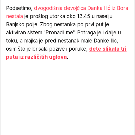
Podsetimo,
dvogodišnja devojčica Danka Ilić iz Bora
nestala
je prošlog utorka oko 13.45 u naselju
Banjsko polje. Zbog nestanka po prvi put je
aktiviran sistem "Pronađi me". Potraga je i dalje u
toku, a majka je pred nestanak male Danke Ilić,
osim što je brisala pozive i poruke,
dete slikala tri
puta iz različitih uglova
.