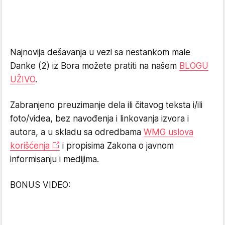
Najnovija dešavanja u vezi sa nestankom male
Danke (2) iz Bora možete pratiti na našem
BLOGU
UŽIVO
.
Zabranjeno preuzimanje dela ili čitavog teksta i/ili
foto/videa, bez navođenja i linkovanja izvora i
autora, a u skladu sa odredbama
WMG uslova
korišćenja
i propisima Zakona o javnom
informisanju i medijima.
BONUS VIDEO: