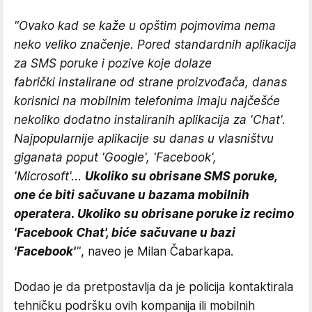
"Ovako kad se kaže u opštim pojmovima nema
neko veliko značenje. Pored standardnih aplikacija
za SMS poruke i pozive koje dolaze
fabrički instalirane od strane proizvođača, danas
korisnici na mobilnim telefonima imaju najčešće
nekoliko dodatno instaliranih aplikacija za 'Chat'.
Najpopularnije aplikacije su danas u vlasništvu
giganata poput 'Google', 'Facebook',
'Microsoft'...
Ukoliko su obrisane SMS poruke,
one će biti sačuvane u bazama mobilnih
operatera. Ukoliko su obrisane poruke iz recimo
'Facebook Chat', biće sačuvane u bazi
'Facebook'
"
, naveo je Milan Čabarkapa.
Dodao je da pretpostavlja da je policija kontaktirala
tehničku podršku ovih kompanija ili mobilnih