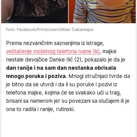
Foto: Facebook/Printscreen/Milan Čabarkapa
Prema nezvaničnim saznanjima iz istrage,
veštačenje mobilnog telefona Ivane Ilić
, majke
nestale devojčice Danke Ilić (2), pokazalo je da je
dan ranije i na sam dan nestanka obrisala
mnogo poruka i poziva
. Mnogi stručnjaci tvrde da
je bitno da se utvrdi i da li su poruke i pozivi iz
telefona majke, kojima će se svakako ući u trag,
brisani sa namerom jer su povezani sa slučajem ili je
ona to radila i ranije, rutinski.