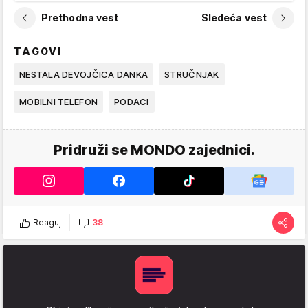
Prethodna vest
Sledeća vest
TAGOVI
NESTALA DEVOJČICA DANKA
STRUČNJAK
MOBILNI TELEFON
PODACI
Pridruži se MONDO zajednici.
Reaguj
38