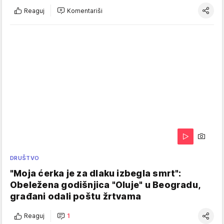
Reaguj
Komentariši
DRUŠTVO
"Moja ćerka je za dlaku izbegla smrt":
Obeležena godišnjica "Oluje" u Beogradu,
građani odali poštu žrtvama
Reaguj
1