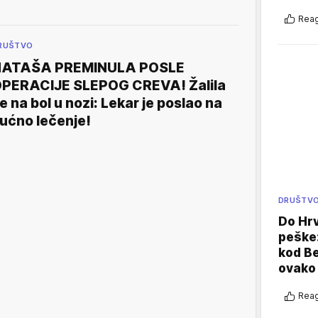
Reag
RUŠTVO
NATAŠA PREMINULA POSLE
PERACIJE SLEPOG CREVA! Žalila
e na bol u nozi: Lekar je poslao na
ućno lečenje!
DRUŠTV
Do Hr
peške
kod B
ovako 
Reag