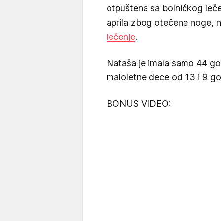
otpuštena sa bolničkog leče
aprila zbog otečene noge, 
lečenje
.
Nataša je imala samo 44 god
maloletne dece od 13 i 9 go
BONUS VIDEO: