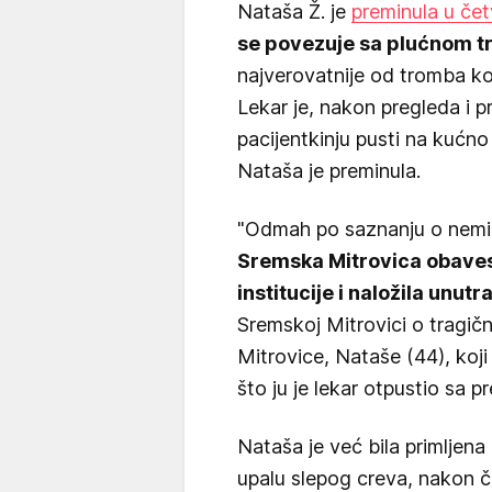
Nataša Ž. je
preminula u čet
se povezuje sa plućnom 
najverovatnije od tromba koji
Lekar je, nakon pregleda i p
pacijentkinju pusti na kućn
Nataša je preminula.
"Odmah po saznanju o nem
Sremska Mitrovica obaves
institucije i naložila unutr
Sremskoj Mitrovici o tragičn
Mitrovice, Nataše (44), koj
što ju je lekar otpustio sa p
Nataša je već bila primljen
upalu slepog creva, nakon č