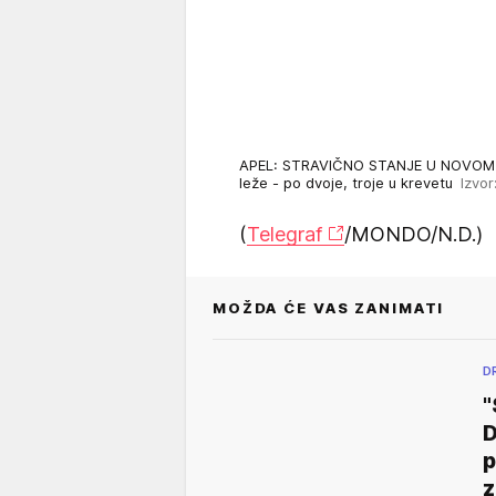
APEL: STRAVIČNO STANJE U NOVOM P
leže - po dvoje, troje u krevetu
Izvor
(
Telegraf
/MONDO/N.D.)
MOŽDA ĆE VAS ZANIMATI
D
D
p
z