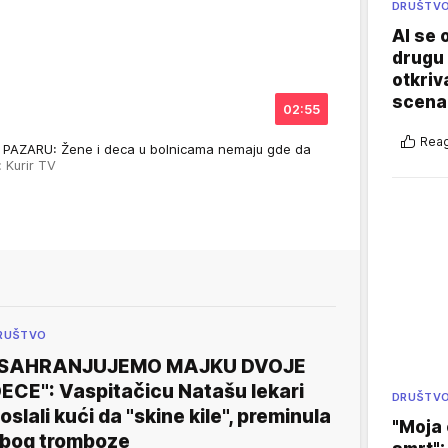
DRUŠTV
AI se 
drugu 
otkriv
scenar
02:55
Reag
AZARU: Žene i deca u bolnicama nemaju gde da
: Kurir TV
RUŠTVO
"SAHRANJUJEMO MAJKU DVOJE
ECE": Vaspitačicu Natašu lekari
DRUŠTV
oslali kući da "skine kile", preminula
"Moja 
bog tromboze