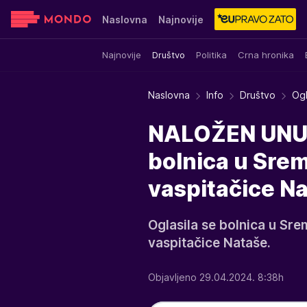
Naslovna
Najnovije
Najnovije
Društvo
Politika
Crna hronika
Sensa
Stvar ukusa
Yumama
Naslovna
Info
Društvo
Ogl
NALOŽEN UNUT
bolnica u Srem
vaspitačice N
Oglasila se bolnica u Sr
vaspitačice Nataše.
Objavljeno 29.04.2024. 8:38h