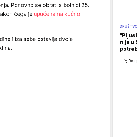
nja. Ponovno se obratila bolnici 25.
nakon čega je
upućena na kućno
DRUŠTV
"Pljus
ine i iza sebe ostavlja dvoje
nije u 
dina.
potre
Reag