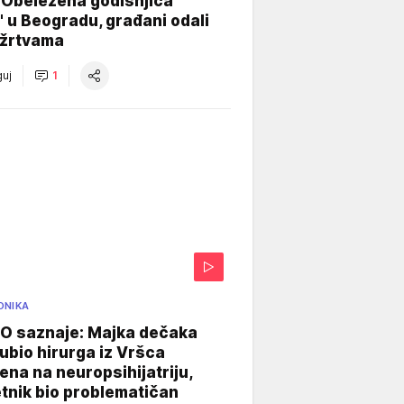
 Obeležena godišnjica
" u Beogradu, građani odali
 žrtvama
uj
1
ONIKA
 saznaje: Majka dečaka
e ubio hirurga iz Vršca
na na neuropsihijatriju,
tnik bio problematičan