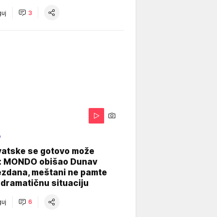
uj
3
O
vatske se gotovo može
: MONDO obišao Dunav
ezdana, meštani ne pamte
dramatičnu situaciju
uj
6