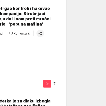
O
otrgao kontroli i hakovao
kompaniju: Stručnjaci
aju da li nam preti mračni
io i "pobuna mašina"
uj
Komentariši
O
ćerka je za dlaku izbegla