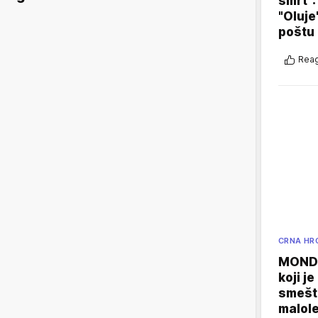
smrt":
"Oluje
poštu
Reag
CRNA HR
MONDO
koji j
smešte
malole