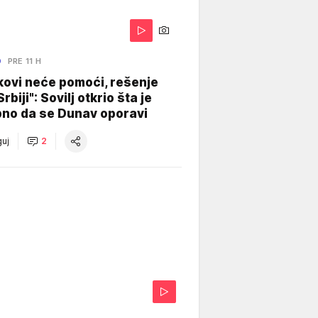
O
PRE 11 H
kovi neće pomoći, rešenje
Srbiji": Sovilj otkrio šta je
bno da se Dunav oporavi
uj
2