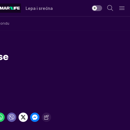
Lepa i srećna
Mondu
se