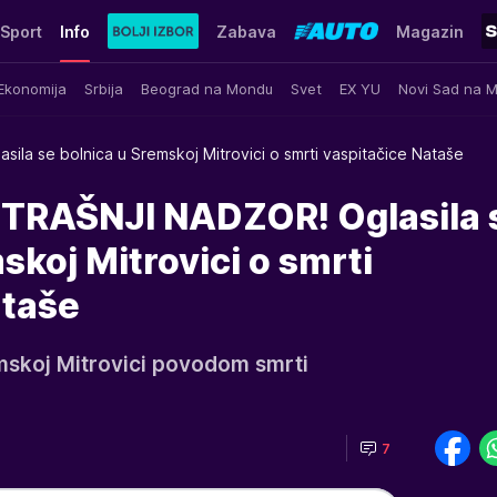
Sport
Info
Zabava
Magazin
Ekonomija
Srbija
Beograd na Mondu
Svet
EX YU
Novi Sad na 
asila se bolnica u Sremskoj Mitrovici o smrti vaspitačice Nataše
RAŠNJI NADZOR! Oglasila 
skoj Mitrovici o smrti
ataše
emskoj Mitrovici povodom smrti
7