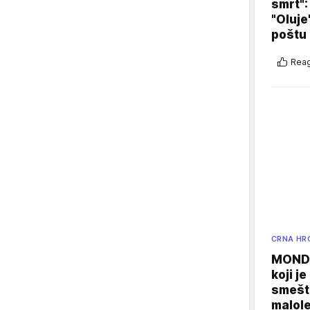
smrt":
"Oluje
poštu
Reag
CRNA HR
MONDO
koji j
smešte
malole