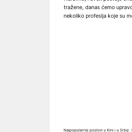
tražene, danas ćemo upravo
nekoliko profesija koje su me
Najpopularniji poslovi u Kini i u Srbiji