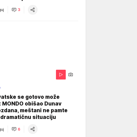
uj
3
O
vatske se gotovo može
: MONDO obišao Dunav
ezdana, meštani ne pamte
dramatičnu situaciju
uj
6