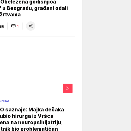
 Obeležena godišnjica
" u Beogradu, građani odali
 žrtvama
uj
1
ONIKA
 saznaje: Majka dečaka
e ubio hirurga iz Vršca
na na neuropsihijatriju,
tnik bio problematičan