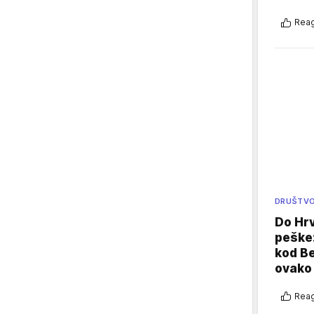
Reag
DRUŠTV
Do Hr
peške
kod B
ovako 
Reag