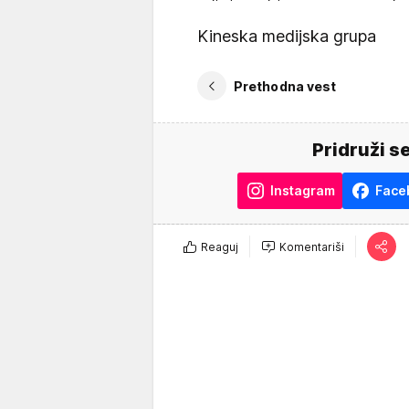
Kineska medijska grupa
Prethodna vest
Pridruži s
Instagram
Face
Reaguj
Komentariši