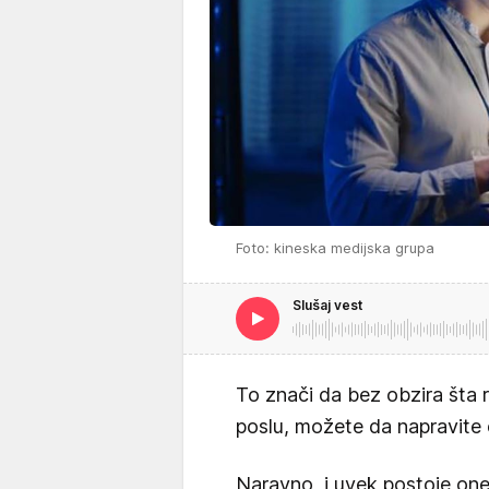
Foto: kineska medijska grupa
Slušaj vest
To znači da bez obzira šta 
poslu, možete da napravite 
Naravno, i uvek postoje one