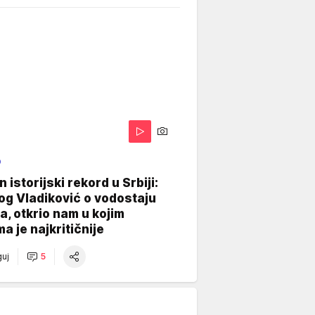
O
 istorijski rekord u Srbiji:
og Vladiković o vodostaju
, otkrio nam u kojim
a je najkritičnije
uj
5