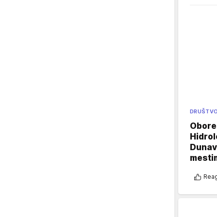
DRUŠTV
Oboren
Hidrol
Dunava
mestim
Reag