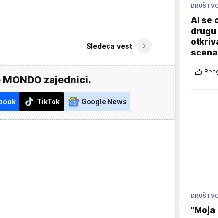
DRUŠTV
AI se 
drugu 
otkriv
Sledeća vest
scenar
Reag
e MONDO zajednici.
book
TikTok
Google News
DRUŠTV
"Moja 