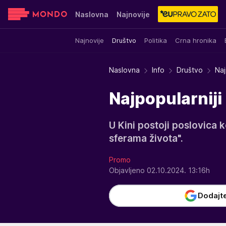
Naslovna
Najnovije
Najnovije
Društvo
Politika
Crna hronika
Sensa
Stvar ukusa
Yumama
Naslovna
Info
Društvo
Naj
Najpopularniji 
U Kini postoji poslovica k
sferama života".
Promo
Objavljeno 02.10.2024. 13:16h
Dodajt