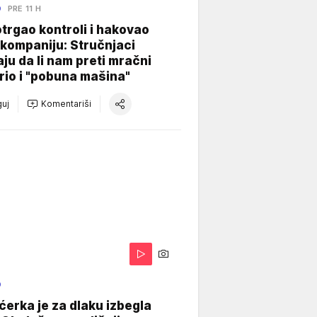
O
PRE 11 H
otrgao kontroli i hakovao
kompaniju: Stručnjaci
aju da li nam preti mračni
io i "pobuna mašina"
uj
Komentariši
O
ćerka je za dlaku izbegla