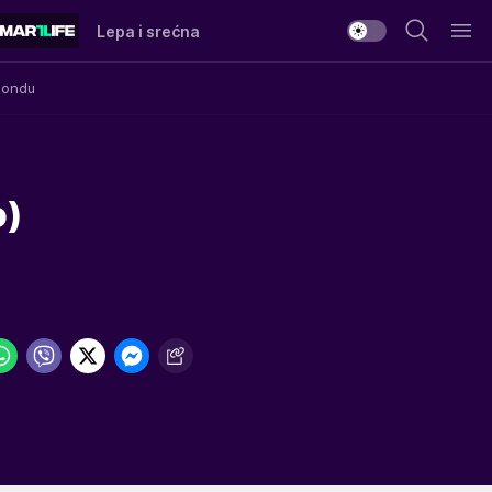
Lepa i srećna
Mondu
o)