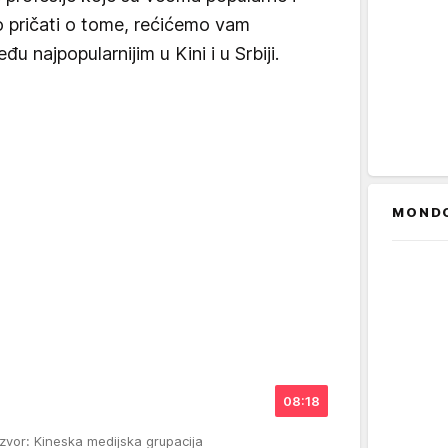
 pričati o tome, rećićemo vam
đu najpopularnijim u Kini i u Srbiji.
MOND
08:18
Izvor: Kineska medijska grupacija