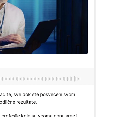
radite, sve dok ste posvećeni svom
odlične rezultate.
 profesije koje su veoma popularne i