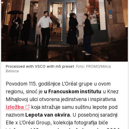
Processed with VSCO with m5 preset
Foto: PROMO/Milica
Beloica
Povodom 115. godišnjice L'Oréal grupe u ovom
regionu, sinoć je
u Francuskom institutu
u Knez
Mihajlovoj ulici otvorena jedinstvena i inspirativna
izložba
koja istražuje samu suštinu lepote pod
nazivom
Lepota van okvira
. U posebnoj saradnji
Elle x L'Oréal Group, kolekcija fotografija biće