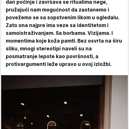
dan počinje i završava se ritualima nege,
pružajući nam mogućnost da zastanemo i
povežemo se sa sopstvenim likom u ogledalu.
Zato ona najpre ima veze sa identitetom i
samoistraživanjem. Sa borbama. Vizijama. I
momentima koje koža pamti. Bez osvrta na širu
sliku, mnogi stereotipi naveli su na
posmatranje lepote kao površnosti, a
protivargumenti leže upravo u ovoj izložbi.