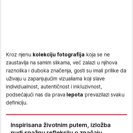
Kroz njenu
kolekciju fotografija
koja se ne
zaustavlja na samim slikama, već zalazi u njihova
raznolika i duboka značenja, gosti su imali prilike da
uživaju u zapanjujućim vizualiama koji slave
individualnost, autentičnost i inkluzivnost,
podsećajući nas da prava
lepota
prevazilazi svaku
definiciju.
Inspirisana životnim putem, izložba
nudi snažnu refleksiju o značaju