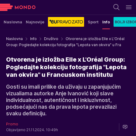
Naslovna
Najnovije
Sport
Info
Naslovna
Info
Društvo
Otvorena je izložba Elle x L'Oréal
Group: Pogledajte kolekciju fotografija "Lepota van okvira" u Fra
Otvorena je izložba Elle x L'Oréal Group:
Pogledajte kolekciju fotografija "Lepota
van okvira" u Francuskom institutu
Gosti su imali prilike da uživaju u zapanjujućim
vizualiama autorke Anje Ivanović koji slave
individualnost, autentičnost i inkluzivnost,
podsećajući nas da prava lepota prevazilazi
svaku definiciju.
Promo
Objavljeno 21.11.2024. 10:49h