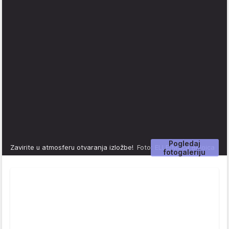
Pogledaj
Zavirite u atmosferu otvaranja izložbe!
Foto: ELLE/Milica Beloica
fotogaleriju