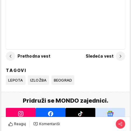
Prethodna vest
Sledeća vest
TAGOVI
LEPOTA
IZLOŽBA
BEOGRAD
Pridruži se MONDO zajednici.
Reaguj
Komentariši