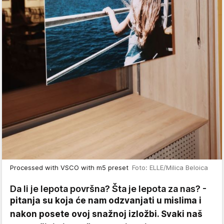
Processed with VSCO with m5 preset
Foto: ELLE/Milica Beloica
Da li je lepota površna? Šta je lepota za nas? -
pitanja su koja će nam odzvanjati u mislima i
nakon posete ovoj snažnoj izložbi. Svaki naš