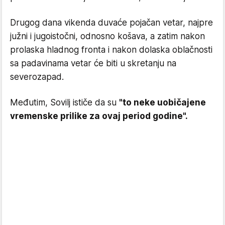
Drugog dana vikenda duvaće pojačan vetar, najpre
južni i jugoistočni, odnosno košava, a zatim nakon
prolaska hladnog fronta i nakon dolaska oblačnosti
sa padavinama vetar će biti u skretanju na
severozapad.
Međutim, Sovilj ističe da su
"to neke uobičajene
vremenske prilike za ovaj period godine".