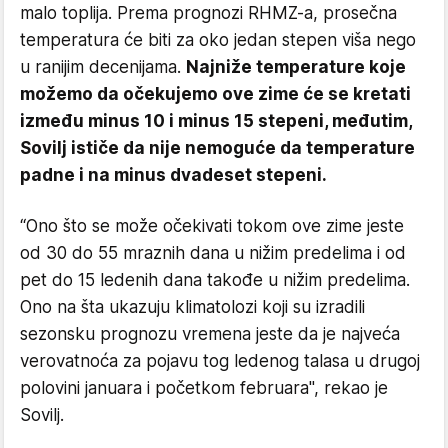
malo toplija. Prema prognozi RHMZ-a, prosečna
temperatura će biti za oko jedan stepen viša nego
u ranijim decenijama.
Najniže temperature koje
možemo da očekujemo ove zime će se kretati
između minus 10 i minus 15 stepeni, međutim,
Sovilj ističe da nije nemoguće da temperature
padne i na minus dvadeset stepeni.
“Ono što se može očekivati tokom ove zime jeste
od 30 do 55 mraznih dana u nižim predelima i od
pet do 15 ledenih dana takođe u nižim predelima.
Ono na šta ukazuju klimatolozi koji su izradili
sezonsku prognozu vremena jeste da je najveća
verovatnoća za pojavu tog ledenog talasa u drugoj
polovini januara i početkom februara", rekao je
Sovilj.