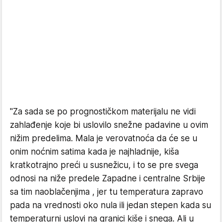
"Za sada se po prognostičkom materijalu ne vidi
zahlađenje koje bi uslovilo snežne padavine u ovim
nižim predelima. Mala je verovatnoća da će se u
onim noćnim satima kada je najhladnije, kiša
kratkotrajno preći u susnežicu, i to se pre svega
odnosi na niže predele Zapadne i centralne Srbije
sa tim naoblačenjima , jer tu temperatura zapravo
pada na vrednosti oko nula ili jedan stepen kada su
temperaturni uslovi na granici kiše i snega. Ali u