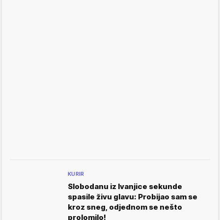
KURIR
Slobodanu iz Ivanjice sekunde
spasile živu glavu: Probijao sam se
kroz sneg, odjednom se nešto
prolomilo!