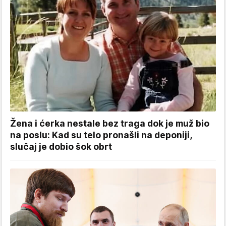
Žena i ćerka nestale bez traga dok je muž bio
na poslu: Kad su telo pronašli na deponiji,
slučaj je dobio šok obrt