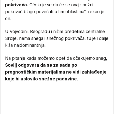
pokrivača.
Očekuje se da će se ovaj snežni
pokrivač blago povećati u tim oblastima", rekao je
on.
U Vojvodini, Beogradu i nižim predelima centralne
Srbije, nema snega i snežnog pokrivača, tu je i dalje
kiša najdominantnija.
Na pitanje kada možemo opet da očekujemo sneg,
Sovilj odgovara da se za sada po
prognostičkim materijalima ne vidi zahlađenje
koje bi uslovilo snežne padavine.