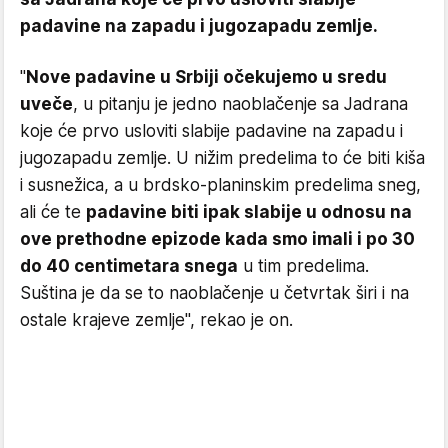
padavine na zapadu i jugozapadu zemlje.
"
Nove padavine u Srbiji očekujemo u sredu
uveče
, u pitanju je jedno naoblačenje sa Jadrana
koje će prvo usloviti slabije padavine na zapadu i
jugozapadu zemlje. U nižim predelima to će biti kiša
i susnežica, a u brdsko-planinskim predelima sneg,
ali će te
padavine biti ipak slabije u odnosu na
ove prethodne epizode kada smo imali i po 30
do 40 centimetara snega
u tim predelima.
Suština je da se to naoblačenje u četvrtak širi i na
ostale krajeve zemlje", rekao je on.