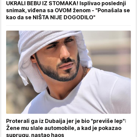
UKRALI BEBU IZ STOMAKA! Isplivao poslednji
snimak, viđena sa OVOM ženom - "Ponašala se
kao da se NIŠTA NIJE DOGODILO"
Proterali ga iz Dubaija jer je bio "previše lep":
Žene mu slale automobile, a kad je pokazao
suprugu, nastao haos