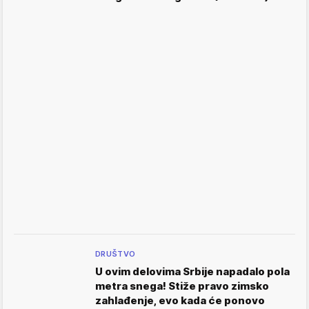
DRUŠTVO
U ovim delovima Srbije napadalo pola
metra snega! Stiže pravo zimsko
zahlađenje, evo kada će ponovo