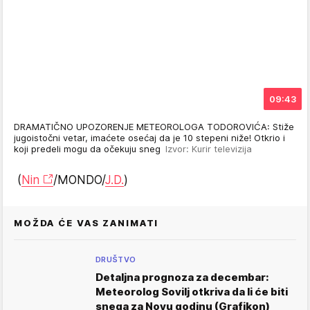
09:43
DRAMATIČNO UPOZORENJE METEOROLOGA TODOROVIĆA: Stiže
jugoistočni vetar, imaćete osećaj da je 10 stepeni niže! Otkrio i
koji predeli mogu da očekuju sneg
Izvor: Kurir televizija
(
Nin
/MONDO/
J.D.
)
MOŽDA ĆE VAS ZANIMATI
DRUŠTVO
Detaljna prognoza za decembar:
Meteorolog Sovilj otkriva da li će biti
snega za Novu godinu (Grafikon)