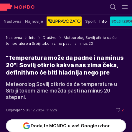
Naslovna
Najnovije
Sport
Info
Naslovna
Info
Društvo
Meteorolog Sovilj otkrio da će
temperature u Srbiji tokom zime pasti na minus 20
"Temperatura može da padne i na minus
20": Sovilj otkrio kakva nas zima čeka,
definitivno će biti hladnija nego pre
Meteorolog Sovilj otkrio da će temperature u
Srbiji tokom zime možda pasti na minus 20
stepeni.
Objavljeno 03.12.2024. 11:22h
2
Dodajte MONDO u vaš Google izbor