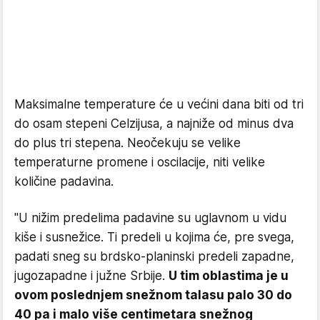
Maksimalne temperature će u većini dana biti od tri
do osam stepeni Celzijusa, a najniže od minus dva
do plus tri stepena. Neočekuju se velike
temperaturne promene i oscilacije, niti velike
količine padavina.
"U nižim predelima padavine su uglavnom u vidu
kiše i susnežice. Ti predeli u kojima će, pre svega,
padati sneg su brdsko-planinski predeli zapadne,
jugozapadne i južne Srbije.
U tim oblastima je u
ovom poslednjem snežnom talasu palo 30 do
40 pa i malo više centimetara snežnog