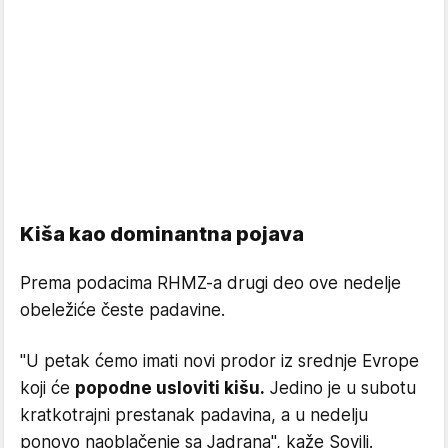
Kiša kao dominantna pojava
Prema podacima RHMZ-a drugi deo ove nedelje
obeležiće česte padavine.
"U petak ćemo imati novi prodor iz srednje Evrope
koji će
popodne usloviti kišu.
Jedino je u subotu
kratkotrajni prestanak padavina, a u nedelju
ponovo naoblačenje sa Jadrana", kaže Sovilj.