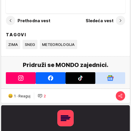
Prethodna vest
Sledeća vest
TAGOVI
ZIMA
SNEG
METEOROLOGIJA
Pridruži se MONDO zajednici.
1
·
Reaguj
2