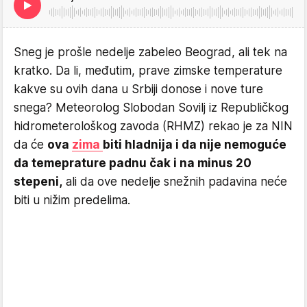
Sneg je prošle nedelje zabeleo Beograd, ali tek na
kratko. Da li, međutim, prave zimske temperature
kakve su ovih dana u Srbiji donose i nove ture
snega? Meteorolog Slobodan Sovilj iz Republičkog
hidrometerološkog zavoda (RHMZ) rekao je za NIN
da će
ova
zima
biti hladnija i da nije nemoguće
da temeprature padnu čak i na minus 20
stepeni,
ali da ove nedelje snežnih padavina neće
biti u nižim predelima.