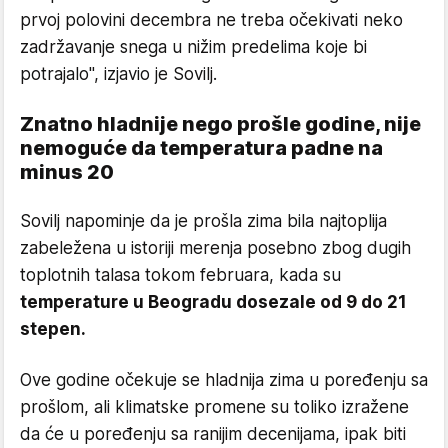
prvoj polovini decembra ne treba očekivati neko
zadržavanje snega u nižim predelima koje bi
potrajalo", izjavio je Sovilj.
Znatno hladnije nego prošle godine, nije
nemoguće da temperatura padne na
minus 20
Sovilj napominje da je prošla zima bila najtoplija
zabeležena u istoriji merenja posebno zbog dugih
toplotnih talasa tokom februara, kada su
temperature u Beogradu dosezale od 9 do 21
stepen.
Ove godine očekuje se hladnija zima u poređenju sa
prošlom, ali klimatske promene su toliko izražene
da će u poređenju sa ranijim decenijama, ipak biti