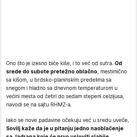
Ono što je izesno biće kiše, i to već od sutra.
Od
srede do subote pretežno oblačno
, mestimično
sa kišom, u brdsko-planinskim predelima sa
snegom i hladno sa dnevnom temperaturom u
većini mesta od četiri do sedam stepeni celzijusa,
navodi se na sajtu RHMZ-a.
Iako se nove padavine očekuju već u sredu uveče,
Sovilj kaže da je u pitanju jedno naoblačenje
sa Jadrana koje će prvo usloviti slabije