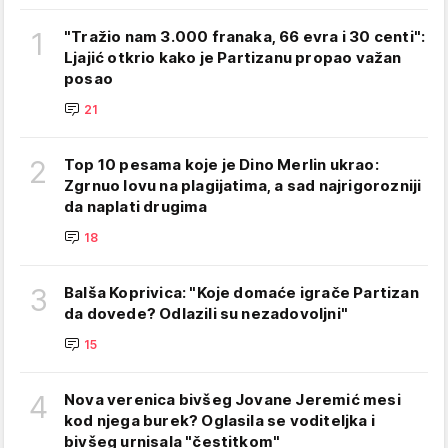
1
"Tražio nam 3.000 franaka, 66 evra i 30 centi":
Ljajić otkrio kako je Partizanu propao važan
posao
21
2
Top 10 pesama koje je Dino Merlin ukrao:
Zgrnuo lovu na plagijatima, a sad najrigorozniji
da naplati drugima
18
3
Balša Koprivica: "Koje domaće igrače Partizan
da dovede? Odlazili su nezadovoljni"
15
4
Nova verenica bivšeg Jovane Jeremić mesi
kod njega burek? Oglasila se voditeljka i
bivšeg urnisala "čestitkom"