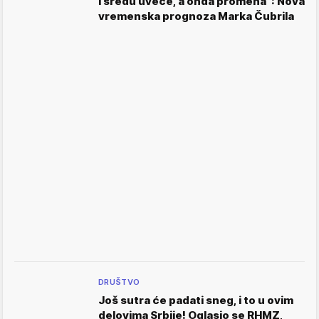
i sredu uveče, a onda promena": Nova
vremenska prognoza Marka Čubrila
DRUŠTVO
Još sutra će padati sneg, i to u ovim
delovima Srbije! Oglasio se RHMZ,