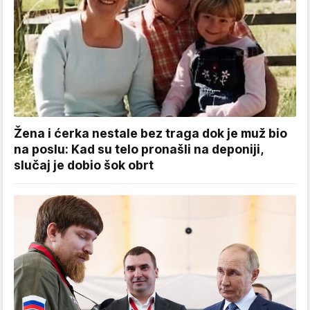
Žena i ćerka nestale bez traga dok je muž bio
na poslu: Kad su telo pronašli na deponiji,
slučaj je dobio šok obrt