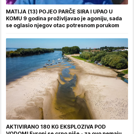
MATIJA (13) POJEO PARČE SIRA I UPAO U
KOMU 9 godina proživljavao je agoniju, sada
se oglasio njegov otac potresnom porukom
AKTIVIRANO 180 KG EKSPLOZIVA POD
VODOM! Evropi se crno piše - za ovo nemaju