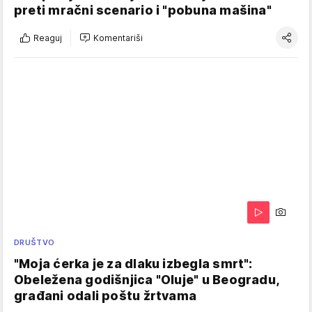
preti mračni scenario i "pobuna mašina"
Reaguj
Komentariši
DRUŠTVO
"Moja ćerka je za dlaku izbegla smrt":
Obeležena godišnjica "Oluje" u Beogradu,
građani odali poštu žrtvama