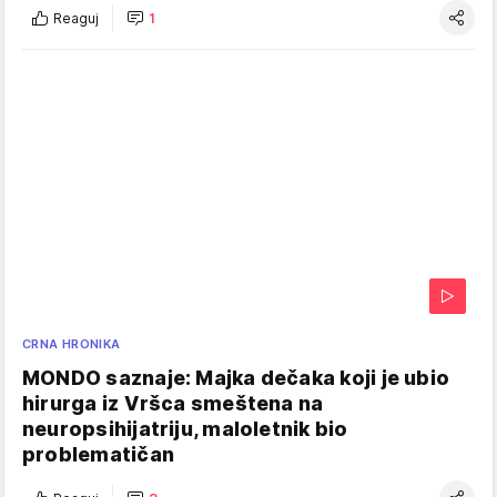
Reaguj
1
CRNA HRONIKA
MONDO saznaje: Majka dečaka koji je ubio
hirurga iz Vršca smeštena na
neuropsihijatriju, maloletnik bio
problematičan