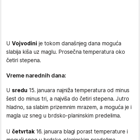
U
Vojvodini
je tokom današnjeg dana moguća
slabija kiša uz maglu. Prosečna temperatura oko
četiri stepena.
Vreme narednih dana:
U
sredu
15. januara najniža temperatura od minus
šest do minus tri, a najviša do četiri stepena. Jutro
hladno, sa slabim prizemnim mrazem, a moguća je i
magla uz sneg u brdsko-planinskim predelima.
U
četvrtak
16. januara blagi porast temperature i
mogući sneg u brdsko-planinskim predelima.