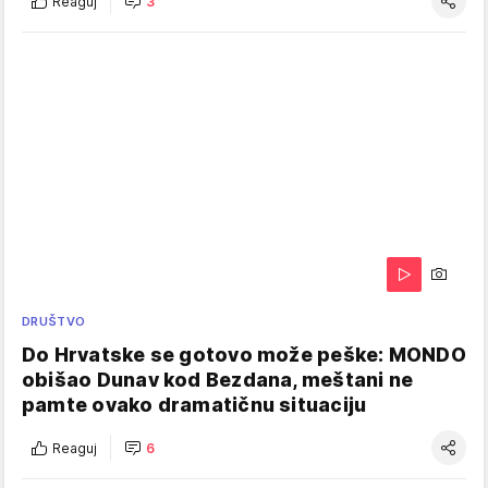
Reaguj
3
DRUŠTVO
Do Hrvatske se gotovo može peške: MONDO
obišao Dunav kod Bezdana, meštani ne
pamte ovako dramatičnu situaciju
Reaguj
6