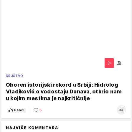
DRUŠTVO
Oboren istorijski rekord u Srbiji: Hidrolog
Vladiković o vodostaju Dunava, otkrio nam
u kojim mestima je najkritičnije
Reaguj
5
NAJVIŠE KOMENTARA