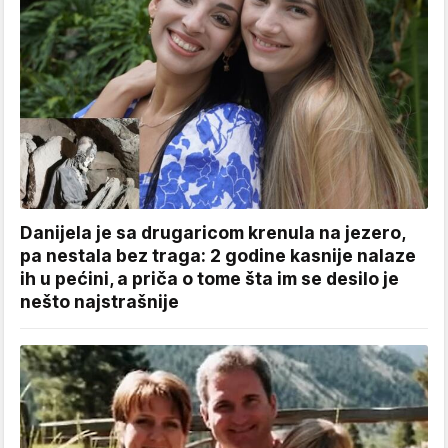
Danijela je sa drugaricom krenula na jezero,
pa nestala bez traga: 2 godine kasnije nalaze
ih u pećini, a priča o tome šta im se desilo je
nešto najstrašnije