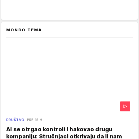
MONDO TEMA
DRUŠTVO
PRE 15 H
AI se otrgao kontroli i hakovao drugu
kompaniju: Stručnjaci otkrivaju da li nam