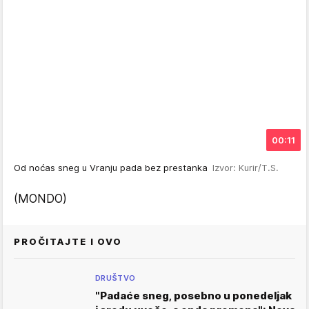
00:11
Od noćas sneg u Vranju pada bez prestanka
Izvor: Kurir/T.S.
(MONDO)
PROČITAJTE I OVO
DRUŠTVO
"Padaće sneg, posebno u ponedeljak