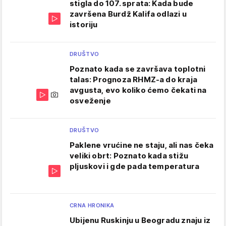
stigla do 107. sprata: Kada bude
završena Burdž Kalifa odlazi u
istoriju
DRUŠTVO
Poznato kada se završava toplotni
talas: Prognoza RHMZ-a do kraja
avgusta, evo koliko ćemo čekati na
osveženje
DRUŠTVO
Paklene vrućine ne staju, ali nas čeka
veliki obrt: Poznato kada stižu
pljuskovi i gde pada temperatura
CRNA HRONIKA
Ubijenu Ruskinju u Beogradu znaju iz