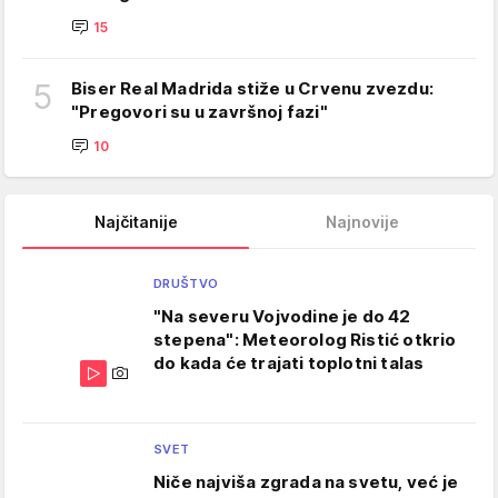
15
5
Biser Real Madrida stiže u Crvenu zvezdu:
"Pregovori su u završnoj fazi"
10
Najčitanije
Najnovije
DRUŠTVO
"Na severu Vojvodine je do 42
stepena": Meteorolog Ristić otkrio
do kada će trajati toplotni talas
SVET
Niče najviša zgrada na svetu, već je