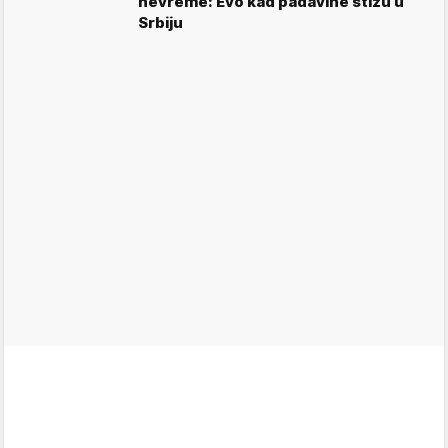
nevreme: Evo kad padavine stižu u
Srbiju