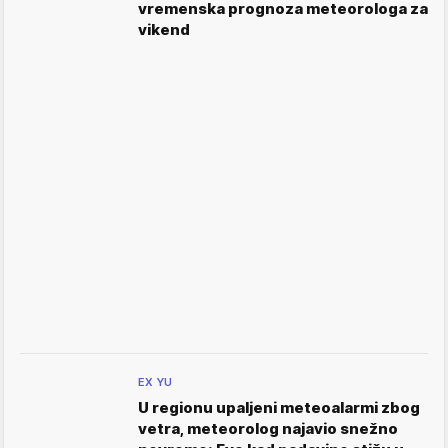
vremenska prognoza meteorologa za
vikend
EX YU
U regionu upaljeni meteoalarmi zbog
vetra, meteorolog najavio snežno