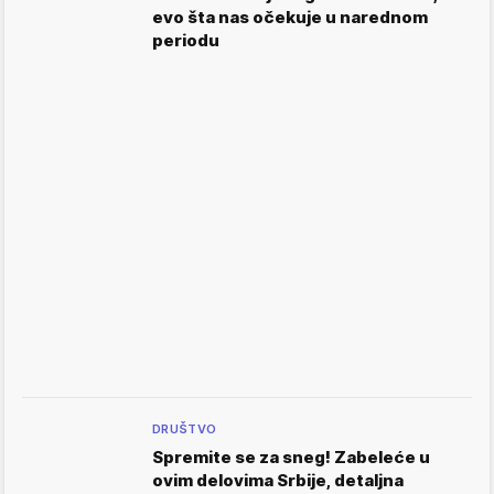
evo šta nas očekuje u narednom
periodu
DRUŠTVO
Spremite se za sneg! Zabeleće u
ovim delovima Srbije, detaljna