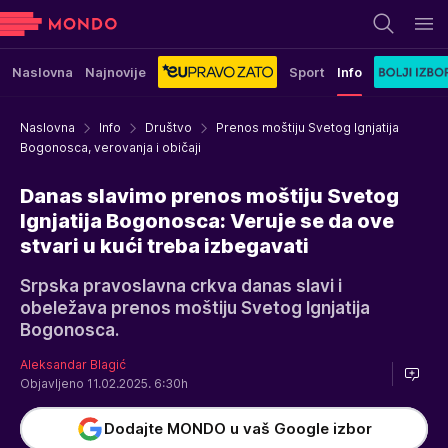
Naslovna
Najnovije
Sport
Info
Naslovna
Info
Društvo
Prenos moštiju Svetog Ignjatija
Bogonosca, verovanja i običaji
Danas slavimo prenos moštiju Svetog
Ignjatija Bogonosca: Veruje se da ove
stvari u kući treba izbegavati
Srpska pravoslavna crkva danas slavi i
obeležava prenos moštiju Svetog Ignjatija
Bogonosca.
Aleksandar Blagić
Objavljeno 11.02.2025. 6:30h
Dodajte MONDO u vaš Google izbor