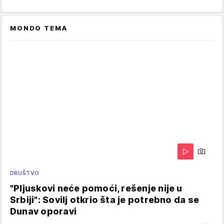
MONDO TEMA
DRUŠTVO
"Pljuskovi neće pomoći, rešenje nije u
Srbiji": Sovilj otkrio šta je potrebno da se
Dunav oporavi