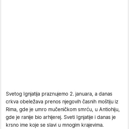
Svetog Ignjatija praznujemo 2. januara, a danas
crkva obeležava prenos njegovih časnih moštiju iz
Rima, gde je umro mučeničkom smrću, u Antiohiju,
gde je ranije bio arhijerej. Sveti Ignjatije i danas je
krsno ime koje se slavi u mnogim krajevima.