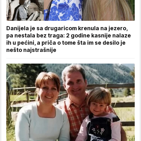
Danijela je sa drugaricom krenula na jezero,
pa nestala bez traga: 2 godine kasnije nalaze
ih u pećini, a priča o tome šta im se desilo je
nešto najstrašnije