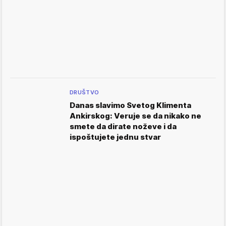
DRUŠTVO
Danas slavimo Svetog Klimenta
Ankirskog: Veruje se da nikako ne
smete da dirate noževe i da
ispoštujete jednu stvar