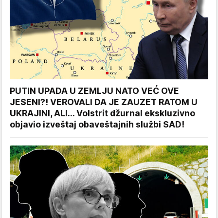
PUTIN UPADA U ZEMLJU NATO VEĆ OVE
JESENI?! VEROVALI DA JE ZAUZET RATOM U
UKRAJINI, ALI... Volstrit džurnal ekskluzivno
objavio izveštaj obaveštajnih službi SAD!