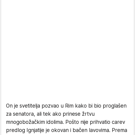
On je svetitelja pozvao u Rim kako bi bio proglašen
za senatora, ali tek ako prinese žrtvu
mnogobožačkim idolima. Pošto nije prihvatio carev
predlog Ignjatije je okovan i bačen lavovima. Prema