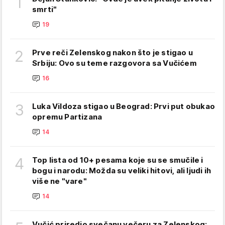
1
smrti"
19
2
Prve reči Zelenskog nakon što je stigao u
Srbiju: Ovo su teme razgovora sa Vučićem
16
3
Luka Vildoza stigao u Beograd: Prvi put obukao
opremu Partizana
14
4
Top lista od 10+ pesama koje su se smučile i
bogu i narodu: Možda su veliki hitovi, ali ljudi ih
više ne "vare"
14
Vučić priredio svečanu večeru za Zelenskog: