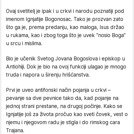
Ovaj svetitelj je ipak i u crkvi i narodu poznatiji pod
imenom Ignjatije Bogonosac. Tako je prozvan zato
što ga je, prema predanju, kao maloga, Isus držao
u rukama, kao i zbog toga što je uvek “nosio Boga”
u srcu i mislima.
Bio je učenik Svetog Jovana Bogoslova i episkop u
Antiohiji. Dok je bio na ovoj funkciji ulagao je mnogo
truda i napora u širenju hrišćanstva.
Prvi je uveo antifonski način pojanja u crkvi –
pevanje sa dve pevnice tako da, kad pojanje na
jednoj strani prestane, na drugoj počinje. Kako se
Ignjatije još za života pročuo kao sveti čovek, vest o
njemu i njegovom radu je stigla i do rimskog cara
Trajana.