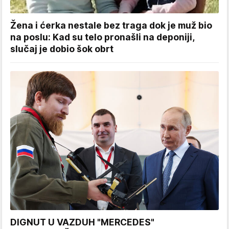
Žena i ćerka nestale bez traga dok je muž bio
na poslu: Kad su telo pronašli na deponiji,
slučaj je dobio šok obrt
DIGNUT U VAZDUH "MERCEDES"