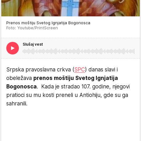
Prenos moštiju Svetog Ignjatija Bogonosca
Foto: Youtube/PrintScreen
Slušaj vest
Srpska pravoslavna crkva (
SPC
) danas slavi i
obeležava
prenos moštiju Svetog Ignjatija
Bogonosca
. Kada je stradao 107. godine, njegovi
pratioci su mu kosti preneli u Antiohiju, gde su ga
sahranili.