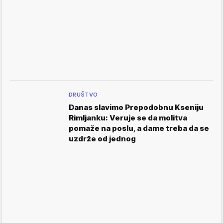
DRUŠTVO
Danas slavimo Prepodobnu Kseniju
Rimljanku: Veruje se da molitva
pomaže na poslu, a dame treba da se
uzdrže od jednog