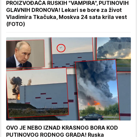
PROIZVOĐAČA RUSKIH "VAMPIRA", PUTINOVIH
GLAVNIH DRONOVA! Lekari se bore za život
Vladimira Tkačuka, Moskva 24 sata krila vest
(FOTO)
OVO JE NEBO IZNAD KRASNOG BORA KOD
PUTINOVOG RODNOG GRADA! Ruska