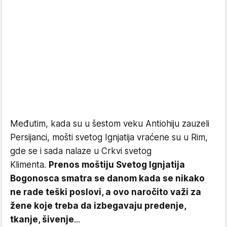
Međutim, kada su u šestom veku Antiohiju zauzeli
Persijanci, mošti svetog Ignjatija vraćene su u Rim,
gde se i sada nalaze u Crkvi svetog
Klimenta.
Prenos moštiju Svetog Ignjatija
Bogonosca smatra se danom kada se nikako
ne rade teški poslovi, a ovo naročito važi za
žene koje treba da izbegavaju predenje,
tkanje, šivenje
...