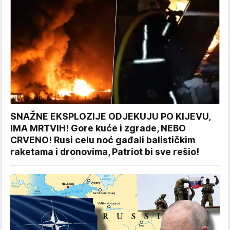
SNAŽNE EKSPLOZIJE ODJEKUJU PO KIJEVU,
IMA MRTVIH! Gore kuće i zgrade, NEBO
CRVENO! Rusi celu noć gađali balističkim
raketama i dronovima, Patriot bi sve rešio!