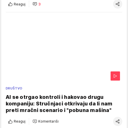
Reaguj
3
DRUŠTVO
AI se otrgao kontroli i hakovao drugu
kompaniju: Stručnjaci otkrivaju da li nam
preti mračni scenario i "pobuna mašina"
Reaguj
Komentariši