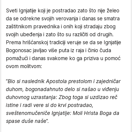
Sveti Ignjatije koji je postradao zato što nije želeo
da se odrekne svojih verovanja i danas se smatra
zaštitnikom pravednika i onih koji stradaju zbog
svojih ubeđenja i zato što su različiti od drugih.
Prema hrišćanskoj tradiciji veruje se da se Ignjatije
Bogonosac javljao više puta iz raja i činio čuda
pomažući i danas svakome ko ga priziva u pomoć
ovom molitvom:
“
Bio si naslednik Apostola prestolom i zajedničar
duhom, bogonadahnuto delo si našao u viđenju
duhovnog uzrastanja: Zbog toga si uzdizao reč
istine i radi vere si do krvi postradao,
sveštenomučeniče Ignjatije: Moli Hrista Boga da
spase duše naš
e”.