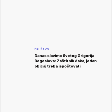
DRUŠTVO
Danas slavimo Svetog Grigorija
Bogoslova: Zaštitnik đaka, jedan
običaj treba ispoštovati