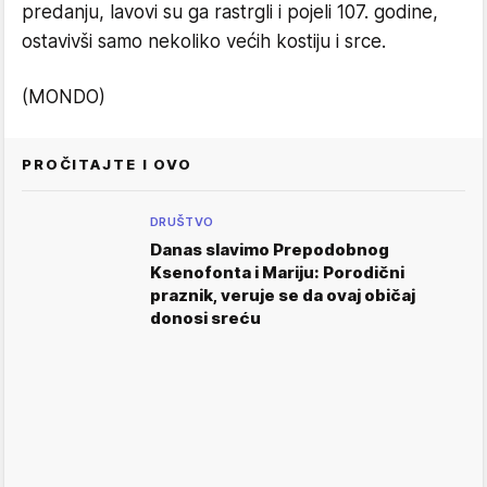
predanju, lavovi su ga rastrgli i pojeli 107. godine,
ostavivši samo nekoliko većih kostiju i srce.
(MONDO)
PROČITAJTE I OVO
DRUŠTVO
Danas slavimo Prepodobnog
Ksenofonta i Mariju: Porodični
praznik, veruje se da ovaj običaj
donosi sreću