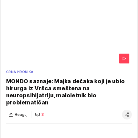
CRNA HRONIKA
MONDO saznaje: Majka dečaka koji je ubio
hirurga iz Vršca smeštena na
neuropsihijatriju, maloletnik bio
problematičan
Reaguj
3