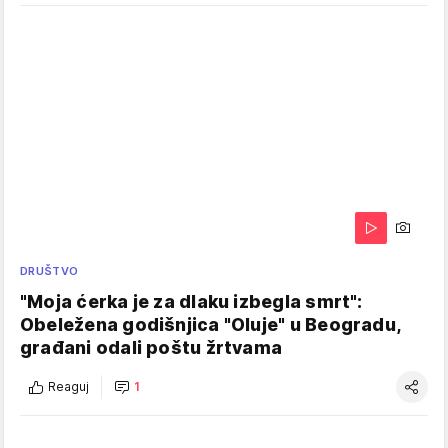
DRUŠTVO
"Moja ćerka je za dlaku izbegla smrt":
Obeležena godišnjica "Oluje" u Beogradu,
građani odali poštu žrtvama
Reaguj
1