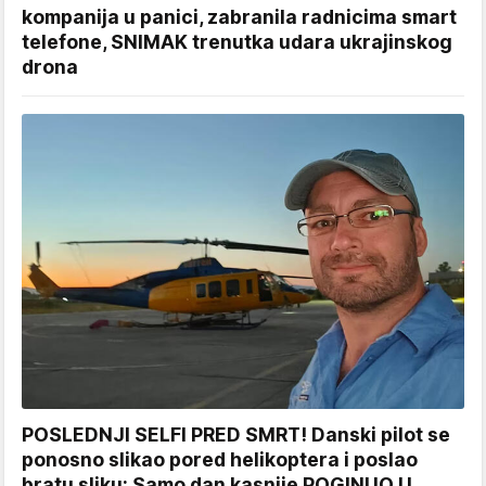
kompanija u panici, zabranila radnicima smart
telefone, SNIMAK trenutka udara ukrajinskog
drona
POSLEDNJI SELFI PRED SMRT! Danski pilot se
ponosno slikao pored helikoptera i poslao
bratu sliku: Samo dan kasnije POGINUO U