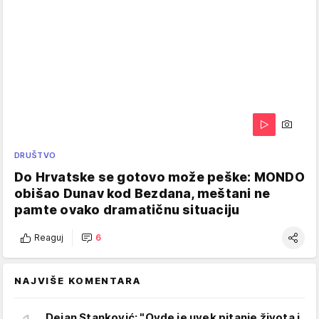
DRUŠTVO
Do Hrvatske se gotovo može peške: MONDO
obišao Dunav kod Bezdana, meštani ne
pamte ovako dramatičnu situaciju
Reaguj
6
NAJVIŠE KOMENTARA
Dejan Stanković: "Ovde je uvek pitanje života i