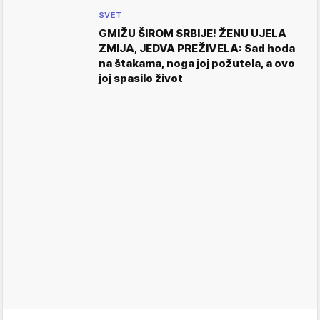
SVET
GMIŽU ŠIROM SRBIJE! ŽENU UJELA
ZMIJA, JEDVA PREŽIVELA: Sad hoda
na štakama, noga joj požutela, a ovo
joj spasilo život