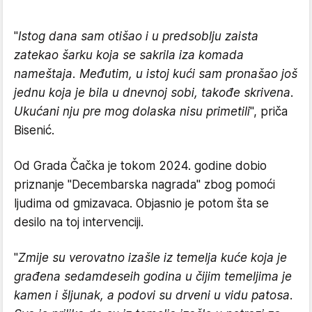
"
Istog dana sam otišao i u predsoblju zaista
zatekao šarku koja se sakrila iza komada
nameštaja. Međutim, u istoj kući sam pronašao još
jednu koja je bila u dnevnoj sobi, takođe skrivena.
Ukućani nju pre mog dolaska nisu primetili
", priča
Bisenić.
Od Grada Čačka je tokom 2024. godine dobio
priznanje "Decembarska nagrada" zbog pomoći
ljudima od gmizavaca. Objasnio je potom šta se
desilo na toj intervenciji.
"
Zmije su verovatno izašle iz temelja kuće koja je
građena sedamdeseih godina u čijim temeljima je
kamen i šljunak, a podovi su drveni u vidu patosa.