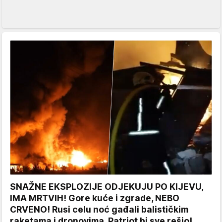
SNAŽNE EKSPLOZIJE ODJEKUJU PO KIJEVU,
IMA MRTVIH! Gore kuće i zgrade, NEBO
CRVENO! Rusi celu noć gađali balističkim
raketama i dronovima, Patriot bi sve rešio!