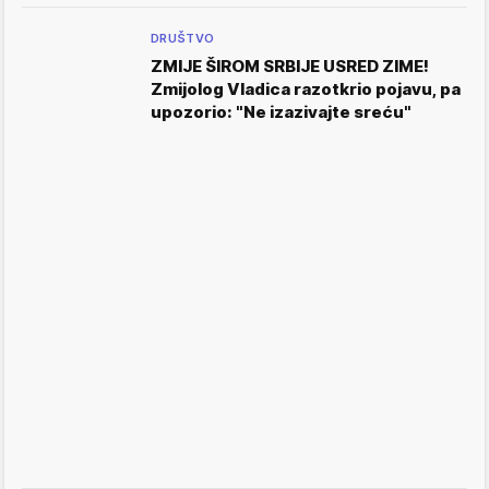
DRUŠTVO
ZMIJE ŠIROM SRBIJE USRED ZIME!
Zmijolog Vladica razotkrio pojavu, pa
upozorio: "Ne izazivajte sreću"