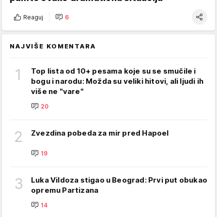
Reaguj
6
NAJVIŠE KOMENTARA
1
Top lista od 10+ pesama koje su se smučile i
bogu i narodu: Možda su veliki hitovi, ali ljudi ih
više ne "vare"
20
2
Zvezdina pobeda za mir pred Hapoel
19
3
Luka Vildoza stigao u Beograd: Prvi put obukao
opremu Partizana
14