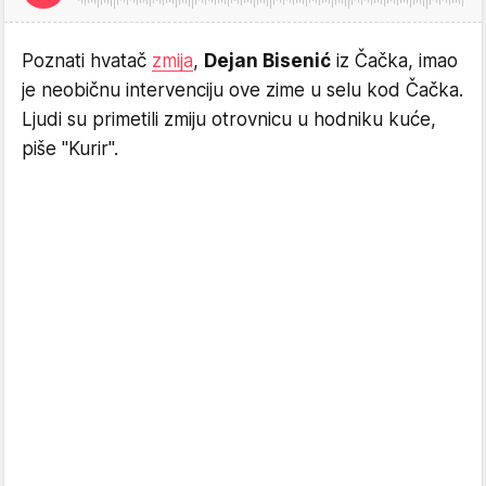
Poznati hvatač
zmija
,
Dejan Bisenić
iz Čačka, imao
je neobičnu intervenciju ove zime u selu kod Čačka.
Ljudi su primetili zmiju otrovnicu u hodniku kuće,
piše "Kurir".