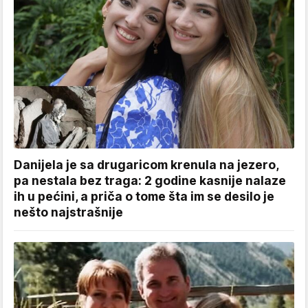
Danijela je sa drugaricom krenula na jezero,
pa nestala bez traga: 2 godine kasnije nalaze
ih u pećini, a priča o tome šta im se desilo je
nešto najstrašnije