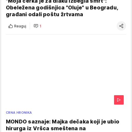
"Moja ćerka je za dlaku izbegla smrt":
Obeležena godišnjica "Oluje" u Beogradu,
građani odali poštu žrtvama
Reaguj
1
CRNA HRONIKA
MONDO saznaje: Majka dečaka koji je ubio
hirurga iz Vršca smeštena na