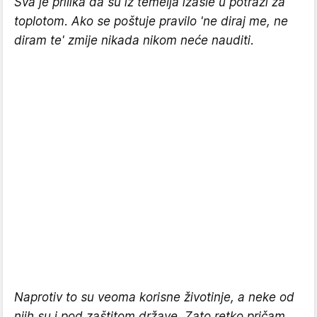
Sva je prilika da su iz temelja izašle u potrazi za
toplotom. Ako se poštuje pravilo 'ne diraj me, ne
diram te' zmije nikada nikom neće nauditi.
Naprotiv to su veoma korisne životinje, a neke od
njih su i pod zaštitom države. Zato retko pričam