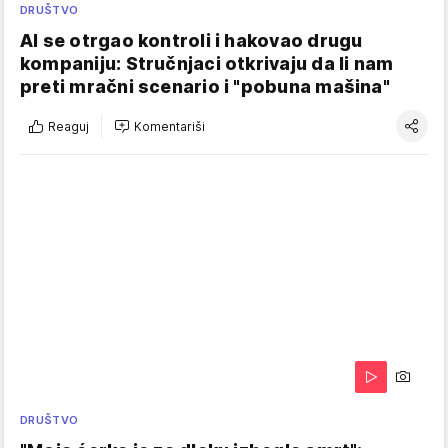
DRUŠTVO
AI se otrgao kontroli i hakovao drugu
kompaniju: Stručnjaci otkrivaju da li nam
preti mračni scenario i "pobuna mašina"
Reaguj
Komentariši
DRUŠTVO