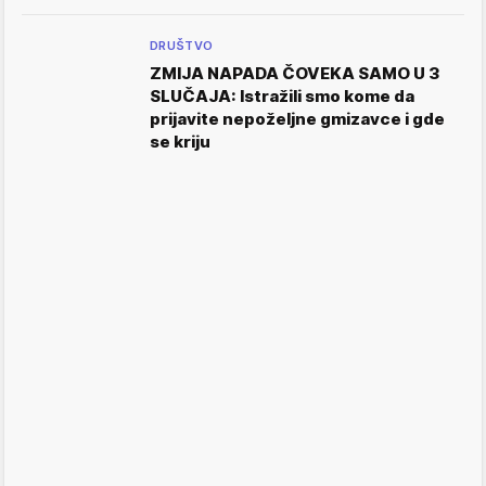
DRUŠTVO
ZMIJA NAPADA ČOVEKA SAMO U 3
SLUČAJA: Istražili smo kome da
prijavite nepoželjne gmizavce i gde
se kriju