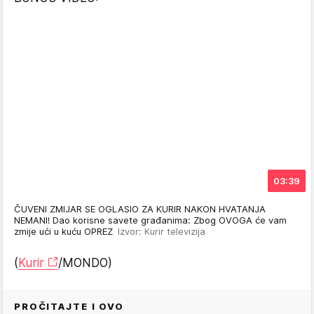
03:39
ČUVENI ZMIJAR SE OGLASIO ZA KURIR NAKON HVATANJA
NEMANI! Dao korisne savete građanima: Zbog OVOGA će vam
zmije ući u kuću OPREZ
Izvor: Kurir televizija
(
Kurir
/MONDO)
PROČITAJTE I OVO