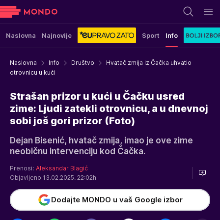
Naslovna
Najnovije
Sport
Info
Naslovna
Info
Društvo
Hvatač zmija iz Čačka uhvatio
otrovnicu u kući
Strašan prizor u kući u Čačku usred
zime: Ljudi zatekli otrovnicu, a u dnevnoj
sobi još gori prizor (Foto)
Dejan Bisenić, hvatač zmija, imao je ove zime
neobičnu intervenciju kod Čačka.
Prenosi:
Aleksandar Blagić
Objavljeno 13.02.2025. 22:02h
Dodajte MONDO u vaš Google izbor