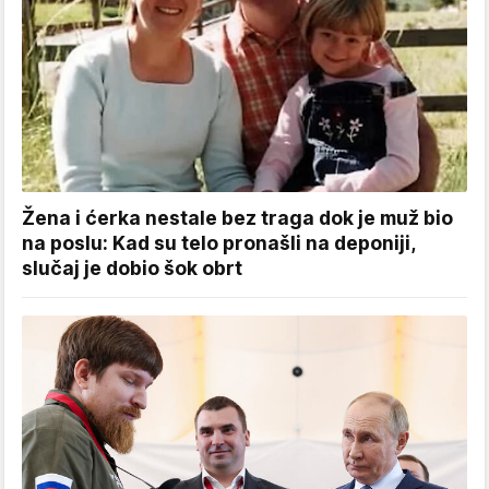
Žena i ćerka nestale bez traga dok je muž bio
na poslu: Kad su telo pronašli na deponiji,
slučaj je dobio šok obrt