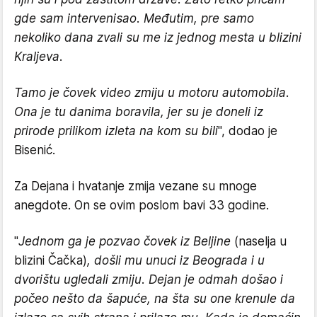
gde sam intervenisao. Međutim, pre samo
nekoliko dana zvali su me iz jednog mesta u blizini
Kraljeva.
Tamo je čovek video zmiju u motoru automobila.
Ona je tu danima boravila, jer su je doneli iz
prirode prilikom izleta na kom su bili
", dodao je
Bisenić.
Za Dejana i hvatanje zmija vezane su mnoge
anegdote. On se ovim poslom bavi 33 godine.
"
Jednom ga je pozvao čovek iz Beljine
(naselja u
blizini Čačka)
, došli mu unuci iz Beograda i u
dvorištu ugledali zmiju. Dejan je odmah došao i
počeo nešto da šapuće, na šta su one krenule da