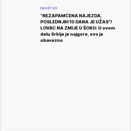
DRUŠTVO
"NEZAPAMĆENA NAJEZDA,
POSLEDNJIH 10 DANA JE UŽAS"!
LOVAC NA ZMIJE U ŠOKU: U ovom
delu Srbije je najgore, ovo je
obavezno