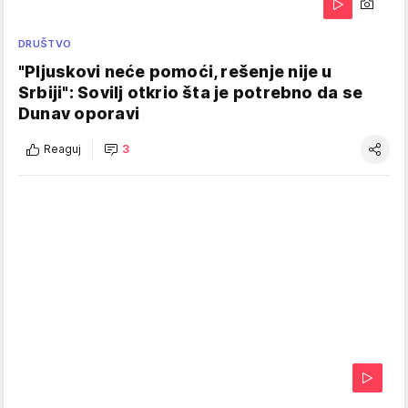
DRUŠTVO
"Pljuskovi neće pomoći, rešenje nije u
Srbiji": Sovilj otkrio šta je potrebno da se
Dunav oporavi
Reaguj
3