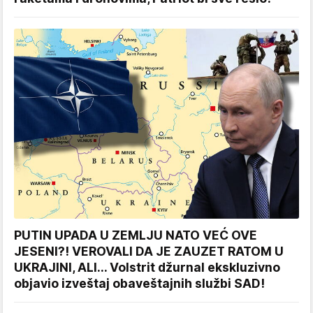
PUTIN UPADA U ZEMLJU NATO VEĆ OVE
JESENI?! VEROVALI DA JE ZAUZET RATOM U
UKRAJINI, ALI... Volstrit džurnal ekskluzivno
objavio izveštaj obaveštajnih službi SAD!