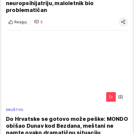
neuropsihijatriju, maloletnik bio
problematičan
Reaguj
3
DRUŠTVO
Do Hrvatske se gotovo može peške: MONDO
obišao Dunav kod Bezdana, meštani ne
pamte ovako dramatičnu situaciju