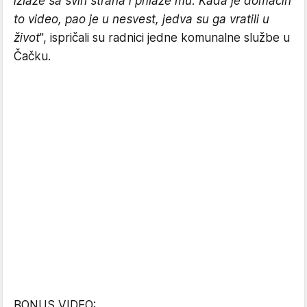
izlaze sa svih strana i prilaze mu. Kada je domaćin
to video, pao je u nesvest, jedva su ga vratili u
život
", ispričali su radnici jedne komunalne službe u
Čačku.
BONUS VIDEO: