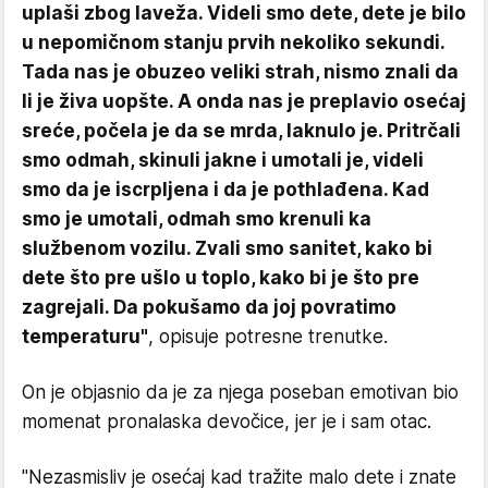
uplaši zbog laveža. Videli smo dete, dete je bilo
u nepomičnom stanju prvih nekoliko sekundi.
Tada nas je obuzeo veliki strah, nismo znali da
li je živa uopšte. A onda nas je preplavio osećaj
sreće, počela je da se mrda, laknulo je. Pritrčali
smo odmah, skinuli jakne i umotali je, videli
smo da je iscrpljena i da je pothlađena. Kad
smo je umotali, odmah smo krenuli ka
službenom vozilu. Zvali smo sanitet, kako bi
dete što pre ušlo u toplo, kako bi je što pre
zagrejali. Da pokušamo da joj povratimo
temperaturu"
, opisuje potresne trenutke.
On je objasnio da je za njega poseban emotivan bio
momenat pronalaska devočice, jer je i sam otac.
"Nezasmisliv je osećaj kad tražite malo dete i znate