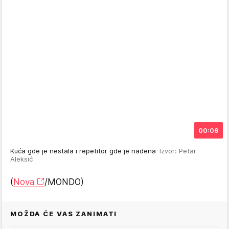
00:09
Kuća gde je nestala i repetitor gde je nađena
Izvor: Petar
Aleksić
(
Nova
/MONDO)
MOŽDA ĆE VAS ZANIMATI