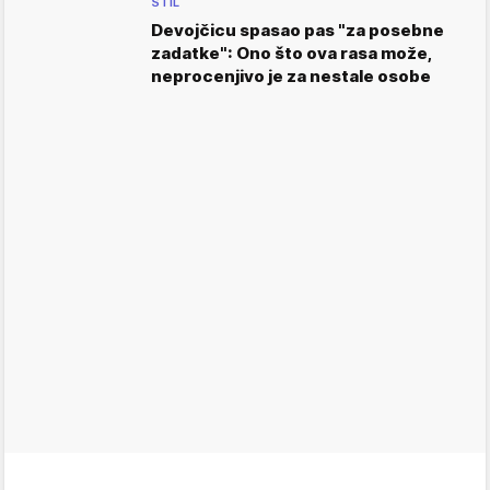
STIL
Devojčicu spasao pas "za posebne
zadatke": Ono što ova rasa može,
neprocenjivo je za nestale osobe