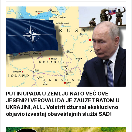
PUTIN UPADA U ZEMLJU NATO VEĆ OVE
JESENI?! VEROVALI DA JE ZAUZET RATOM U
UKRAJINI, ALI... Volstrit džurnal ekskluzivno
objavio izveštaj obaveštajnih službi SAD!