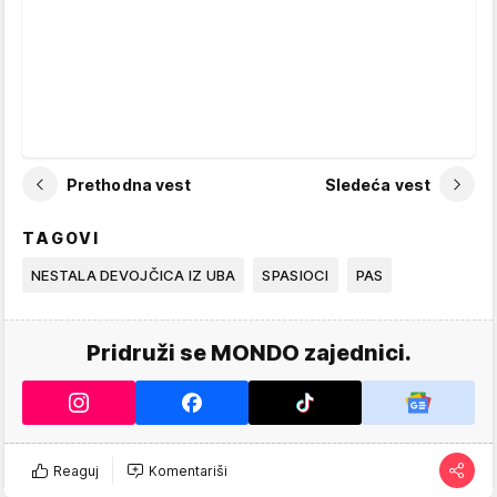
Prethodna vest
Sledeća vest
TAGOVI
NESTALA DEVOJČICA IZ UBA
SPASIOCI
PAS
Pridruži se MONDO zajednici.
Reaguj
Komentariši