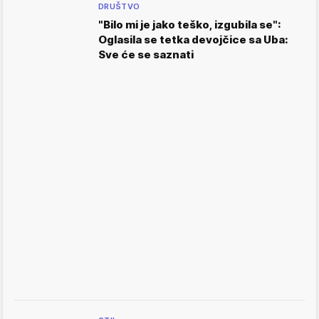
DRUŠTVO
"Bilo mi je jako teško, izgubila se":
Oglasila se tetka devojčice sa Uba:
Sve će se saznati