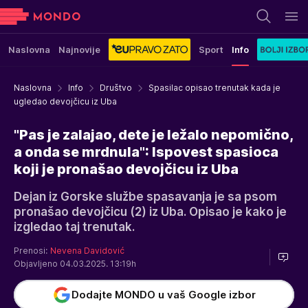
Naslovna
Najnovije
Sport
Info
Naslovna
Info
Društvo
Spasilac opisao trenutak kada je
ugledao devojčicu iz Uba
"Pas je zalajao, dete je ležalo nepomično,
a onda se mrdnula": Ispovest spasioca
koji je pronašao devojčicu iz Uba
Dejan iz Gorske službe spasavanja je sa psom
pronašao devojčicu (2) iz Uba. Opisao je kako je
izgledao taj trenutak.
Prenosi:
Nevena Davidović
Objavljeno 04.03.2025. 13:19h
Dodajte MONDO u vaš Google izbor