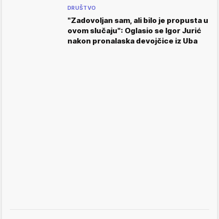
DRUŠTVO
"Zadovoljan sam, ali bilo je propusta u
ovom slučaju": Oglasio se Igor Jurić
nakon pronalaska devojčice iz Uba