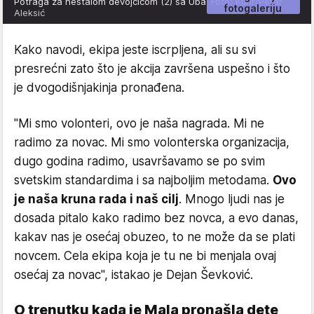
Potraga za nestalom devojčicom (2) sa Uba
Foto: Kurir/Perar
fotogaleriju
Aleksić
Kako navodi, ekipa jeste iscrpljena, ali su svi
presrećni zato što je akcija završena uspešno i što
je dvogodišnjakinja pronađena.
"Mi smo volonteri, ovo je naša nagrada. Mi ne
radimo za novac. Mi smo volonterska organizacija,
dugo godina radimo, usavršavamo se po svim
svetskim standardima i sa najboljim metodama.
Ovo
je naša kruna rada i naš cilj
. Mnogo ljudi nas je
dosada pitalo kako radimo bez novca, a evo danas,
kakav nas je osećaj obuzeo, to ne može da se plati
novcem. Cela ekipa koja je tu ne bi menjala ovaj
osećaj za novac", istakao je Dejan Ševković.
O trenutku kada je Mala pronašla dete