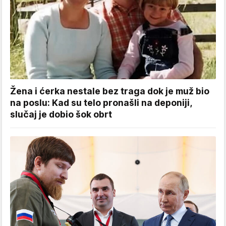
Žena i ćerka nestale bez traga dok je muž bio
na poslu: Kad su telo pronašli na deponiji,
slučaj je dobio šok obrt