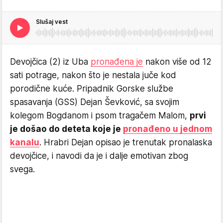
Slušaj vest
Devojčica (2) iz Uba
pronađena je
nakon više od 12
sati potrage, nakon što je nestala juče kod
porodične kuće. Pripadnik Gorske službe
spasavanja (GSS) Dejan Ševković, sa svojim
kolegom Bogdanom i psom tragačem Malom,
prvi
je došao do deteta koje je
pronađeno u jednom
kanalu
. Hrabri Dejan opisao je trenutak pronalaska
devojčice, i navodi da je i dalje emotivan zbog
svega.