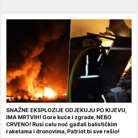
SNAŽNE EKSPLOZIJE ODJEKUJU PO KIJEVU,
IMA MRTVIH! Gore kuće i zgrade, NEBO
CRVENO! Rusi celu noć gađali balističkim
raketama i dronovima, Patriot bi sve rešio!