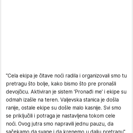
"Cela ekipa je čitave noći radila i organizovali smo tu
pretragu što bolje, kako bismo što pre pronašli
devojčicu. Aktiviran je sistem 'Pronađi me' i ekipe su
odmah izašle na teren. Valjevska stanica je došla
ranije, ostale ekipe su došle malo kasnije. Svi smo
se priključili i potraga je nastavljena tokom cele
noći. Ovog jutra smo napravili jednu pauzu, da
sačekamo da svane i da krenemo u dalju pretragu",