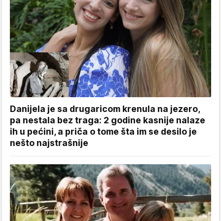
Danijela je sa drugaricom krenula na jezero,
pa nestala bez traga: 2 godine kasnije nalaze
ih u pećini, a priča o tome šta im se desilo je
nešto najstrašnije