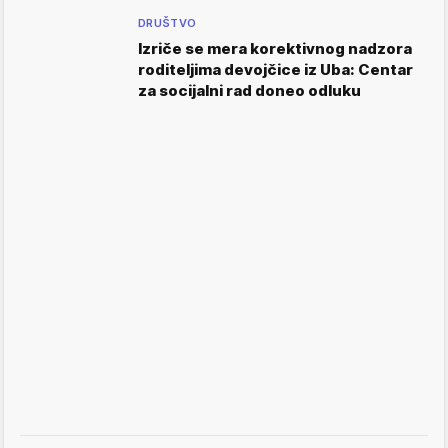
DRUŠTVO
Izriče se mera korektivnog nadzora
roditeljima devojčice iz Uba: Centar
za socijalni rad doneo odluku