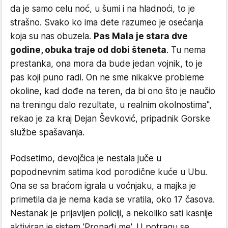
da je samo celu noć, u šumi i na hladnoći, to je
strašno. Svako ko ima dete razumeo je osećanja
koja su nas obuzela.
Pas Mala je stara dve
godine, obuka traje od dobi šteneta
. Tu nema
prestanka, ona mora da bude jedan vojnik, to je
pas koji puno radi. On ne sme nikakve probleme
okoline, kad dođe na teren, da bi ono što je naučio
na treningu dalo rezultate, u realnim okolnostima",
rekao je za kraj Dejan Ševković, pripadnik Gorske
službe spašavanja.
Podsetimo, devojčica je nestala juče u
popodnevnim satima kod porodične kuće u Ubu.
Ona se sa braćom igrala u voćnjaku, a majka je
primetila da je nema kada se vratila, oko 17 časova.
Nestanak je prijavljen policiji, a nekoliko sati kasnije
aktiviran je sistem 'Pronađi me'. U potragu se