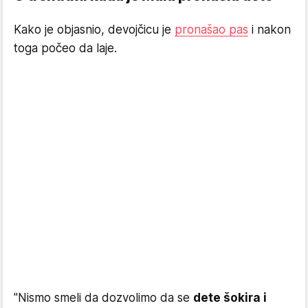
Kako je objasnio, devojčicu je
pronašao pas
i nakon
toga počeo da laje.
"Nismo smeli da dozvolimo da se
dete šokira i