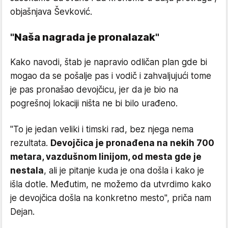
objašnjava Ševković.
"Naša nagrada je pronalazak"
Kako navodi, štab je napravio odličan plan gde bi
mogao da se pošalje pas i vodič i zahvaljujući tome
je pas pronašao devojčicu, jer da je bio na
pogrešnoj lokaciji ništa ne bi bilo urađeno.
"To je jedan veliki i timski rad, bez njega nema
rezultata.
Devojčica je pronađena na nekih 700
metara, vazdušnom linijom, od mesta gde je
nestala
, ali je pitanje kuda je ona došla i kako je
išla dotle. Međutim, ne možemo da utvrdimo kako
je devojčica došla na konkretno mesto", priča nam
Dejan.