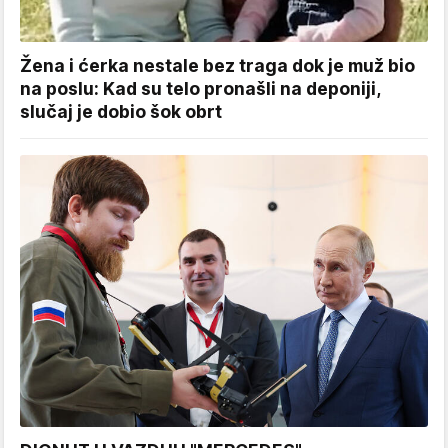
Žena i ćerka nestale bez traga dok je muž bio
na poslu: Kad su telo pronašli na deponiji,
slučaj je dobio šok obrt