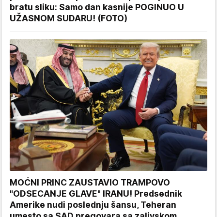
bratu sliku: Samo dan kasnije POGINUO U
UŽASNOM SUDARU! (FOTO)
MOĆNI PRINC ZAUSTAVIO TRAMPOVO
"ODSECANJE GLAVE" IRANU! Predsednik
Amerike nudi poslednju šansu, Teheran
umesto sa SAD pregovara sa zalivskom