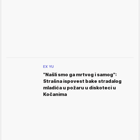
EX YU
"Našli smo ga mrtvog i samog":
Strašna ispovest bake stradalog
mladića u požaru u diskoteci u
Kočanima