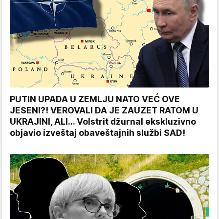
PUTIN UPADA U ZEMLJU NATO VEĆ OVE
JESENI?! VEROVALI DA JE ZAUZET RATOM U
UKRAJINI, ALI... Volstrit džurnal ekskluzivno
objavio izveštaj obaveštajnih službi SAD!