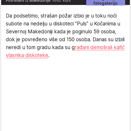
Povređeni iz Makedonije
Foto: Kurir
fotogaleriju
Da podsetimo, strašan požar izbio je u toku noći
subote na nedelju u diskoteci "Puls" u Kočanima u
Severnoj Makedoniji kada je poginulo 59 osoba,
dok je povređeno više od 150 osoba. Danas su izbili
neredi u tom gradu kada su g
rađani demolirali kafić
vlasnika diskoteke
.