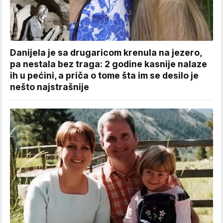
Danijela je sa drugaricom krenula na jezero,
pa nestala bez traga: 2 godine kasnije nalaze
ih u pećini, a priča o tome šta im se desilo je
nešto najstrašnije