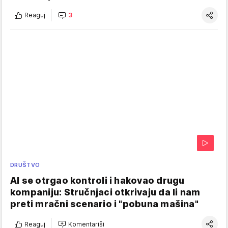
Reaguj
3
DRUŠTVO
AI se otrgao kontroli i hakovao drugu
kompaniju: Stručnjaci otkrivaju da li nam
preti mračni scenario i "pobuna mašina"
Reaguj
Komentariši