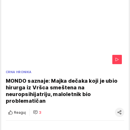
CRNA HRONIKA
MONDO saznaje: Majka dečaka koji je ubio
hirurga iz Vršca smeštena na
neuropsihijatriju, maloletnik bio
problematičan
Reaguj
3