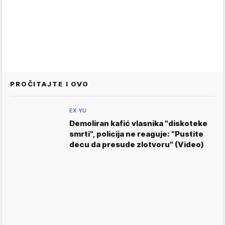
PROČITAJTE I OVO
EX YU
Demoliran kafić vlasnika "diskoteke
smrti", policija ne reaguje: "Pustite
decu da presude zlotvoru" (Video)