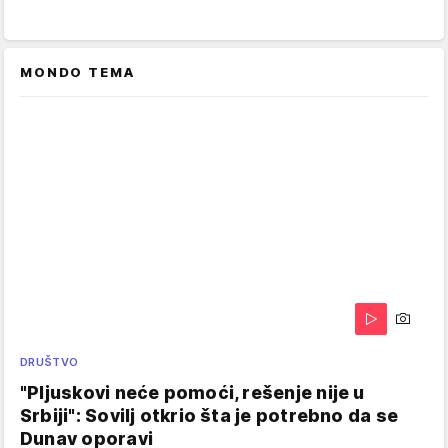
MONDO TEMA
DRUŠTVO
"Pljuskovi neće pomoći, rešenje nije u
Srbiji": Sovilj otkrio šta je potrebno da se
Dunav oporavi