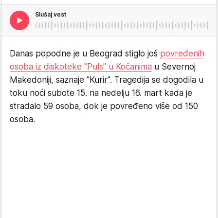
Slušaj vest
Danas popodne je u Beograd stiglo još
povređenih
osoba iz diskoteke "Puls" u Kočanima
u Severnoj
Makedoniji, saznaje "Kurir". Tragedija se dogodila u
toku noći subote 15. na nedelju 16. mart kada je
stradalo 59 osoba, dok je povređeno više od 150
osoba.