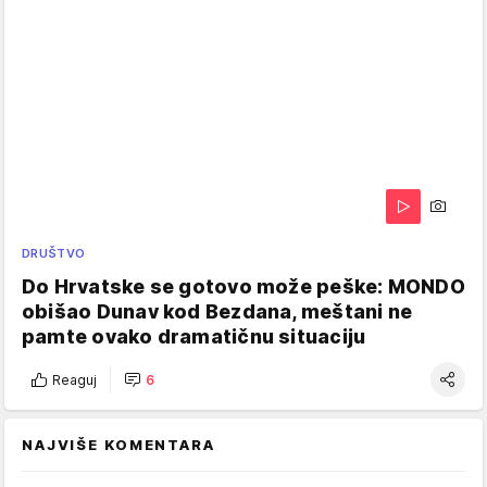
DRUŠTVO
Do Hrvatske se gotovo može peške: MONDO
obišao Dunav kod Bezdana, meštani ne
pamte ovako dramatičnu situaciju
Reaguj
6
NAJVIŠE KOMENTARA