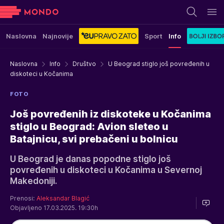
Naslovna
Najnovije
Sport
Info
Naslovna
Info
Društvo
U Beograd stiglo još povređenih u
diskoteci u Kočanima
FOTO
Još povređenih iz diskoteke u Kočanima
stiglo u Beograd: Avion sleteo u
Batajnicu, svi prebačeni u bolnicu
U Beograd je danas popodne stiglo još
povređenih u diskoteci u Kočanima u Severnoj
Makedoniji.
Prenosi:
Aleksandar Blagić
Objavljeno 17.03.2025. 19:30h