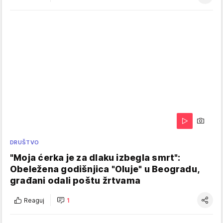
DRUŠTVO
"Moja ćerka je za dlaku izbegla smrt":
Obeležena godišnjica "Oluje" u Beogradu,
građani odali poštu žrtvama
Reaguj
1