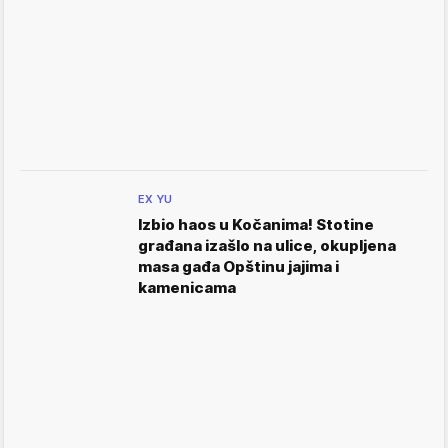
EX YU
Izbio haos u Kočanima! Stotine
građana izašlo na ulice, okupljena
masa gađa Opštinu jajima i
kamenicama