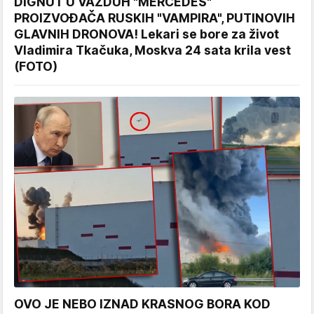
DIGNUT U VAZDUH "MERCEDES"
PROIZVOĐAČA RUSKIH "VAMPIRA", PUTINOVIH
GLAVNIH DRONOVA! Lekari se bore za život
Vladimira Tkačuka, Moskva 24 sata krila vest
(FOTO)
OVO JE NEBO IZNAD KRASNOG BORA KOD