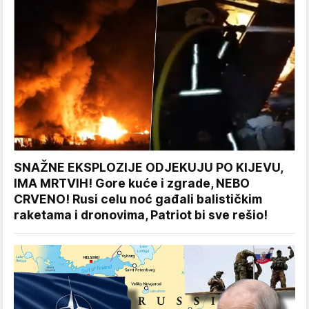
SNAŽNE EKSPLOZIJE ODJEKUJU PO KIJEVU,
IMA MRTVIH! Gore kuće i zgrade, NEBO
CRVENO! Rusi celu noć gađali balističkim
raketama i dronovima, Patriot bi sve rešio!