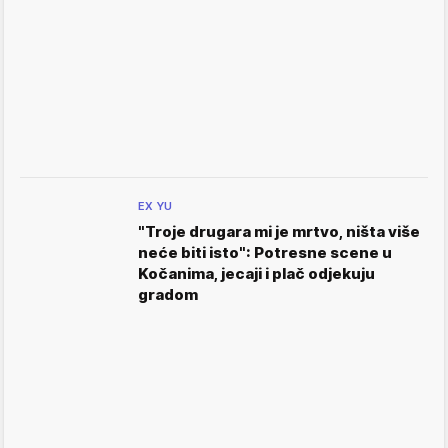
EX YU
"Troje drugara mi je mrtvo, ništa više
neće biti isto": Potresne scene u
Kočanima, jecaji i plač odjekuju
gradom