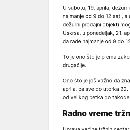
U subotu, 19. aprila, dežurn
najmanje od 9 do 12 sati, a u
dežurni prodajni objekti mo
Uskrsa, u ponedeljak, 21. apr
da rade najmanje od 9 do 12 
To je ono što je prema zakon
drugačije.
Ono što je još važno da znam
aprila, pa sve do utorka 22.
od velikog petka do takođe u
Radno vreme tržn
Uprava većine tržnih centara