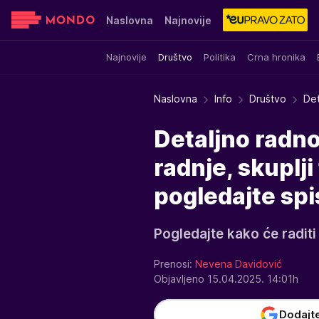
Naslovna
Najnovije
Najnovije
Društvo
Politika
Crna hronika
Sensa
Stvar ukusa
Yumama
Naslovna
Info
Društvo
Det
Detaljno radn
radnje, skuplji
pogledajte sp
Pogledajte kako će raditi
Prenosi:
Nevena Davidović
Objavljeno 15.04.2025. 14:01h
Dodajt