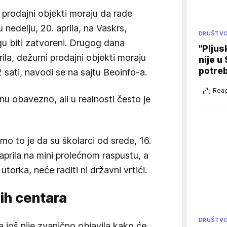
i prodajni objekti moraju da rade
 nedelju, 20. aprila, na Vaskrs,
DRUŠTV
gu biti zatvoreni. Drugog dana
"Pljus
ila, dežurni prodajni objekti moraju
nije u 
potre
sati, navodi se na sajtu Beoinfo-a.
Reag
u obavezno, ali u realnosti često je
o to je da su školarci od srede, 16.
 aprila na mini prolećnom raspustu, a
torka, neće raditi ni državni vrtići.
ih centara
DRUŠTV
 još nije zvanično objavila kako će