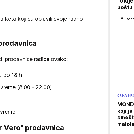
"Oluje
poštu
rketa koji su objavili svoje radno
Reag
 prodavnica
dl prodavnice radiće ovako:
no do 18 h
 vreme (8.00 - 22.00)
CRNA HR
MONDO
koji j
o vreme
smešte
malole
 Vero" prodavnica