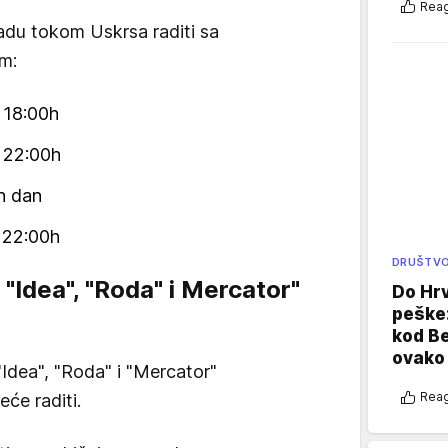
Reag
adu tokom Uskrsa raditi sa
m:
– 18:00h
– 22:00h
an dan
– 22:00h
DRUŠTV
"Idea", "Roda" i Mercator"
Do Hr
peške
kod B
ovako 
"Idea", "Roda" i "Mercator"
Reag
eće raditi.