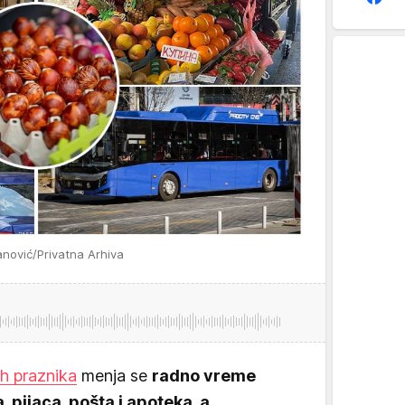
nović/Privatna Arhiva
ih praznika
menja se
radno vreme
 pijaca, pošta i apoteka, a