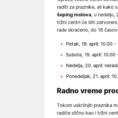
raditi za praznike, ali kak
šoping molova
, u nedelju,
tržni centri će biti zatvoren
rade skraćeno, do 18 časov
Petak, 18. april: 10.00 
Subota, 19. april: 10.00
Nedelja, 20. april: nera
Ponedeljak, 21. april: 10
Radno vreme pro
Tokom uskršnjih praznika ma
radiće slično kao i tržni cen