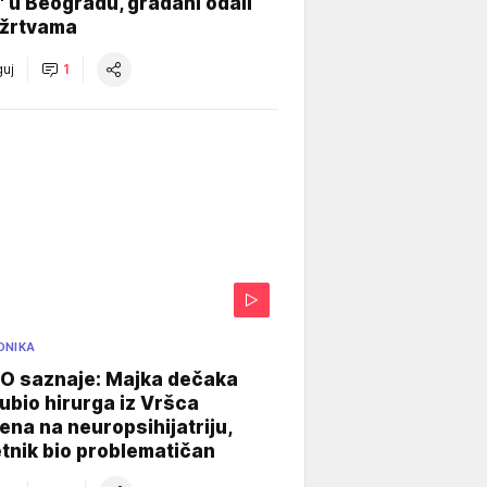
" u Beogradu, građani odali
 žrtvama
uj
1
ONIKA
 saznaje: Majka dečaka
e ubio hirurga iz Vršca
na na neuropsihijatriju,
tnik bio problematičan