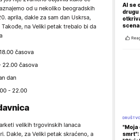
AI se 
o saznajemo od u nekoliko beogradskih
drugu 
 20. aprila, dakle za sam dan Uskrsa,
otkriv
scenar
i. Takođe, na Veliki petak trebalo bi da
a
Reag
- 18.00 časova
 - 22.00 časova
dan dan
.00 - 22.00
davnica
DRUŠTV
rketi velikih trgovinskih lanaca
"Moja 
tri. Dakle, za Veliki petak skraćeno, a
smrt":