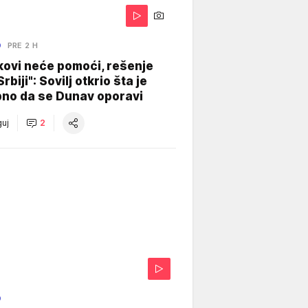
O
PRE 2 H
kovi neće pomoći, rešenje
Srbiji": Sovilj otkrio šta je
bno da se Dunav oporavi
uj
2
O