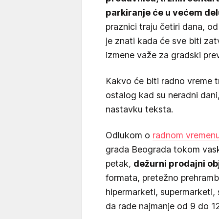
parkiranje će u većem del
praznici traju četiri dana, 
je znati kada će sve biti za
izmene važe za gradski prev
Kakvo će biti radno vreme t
ostalog kad su neradni dani
nastavku teksta.
Odlukom o
radnom vremen
grada Beograda tokom vaskršn
petak,
dežurni prodajni ob
formata, pretežno prehramb
hipermarketi, supermarketi, 
da rade najmanje od 9 do 12