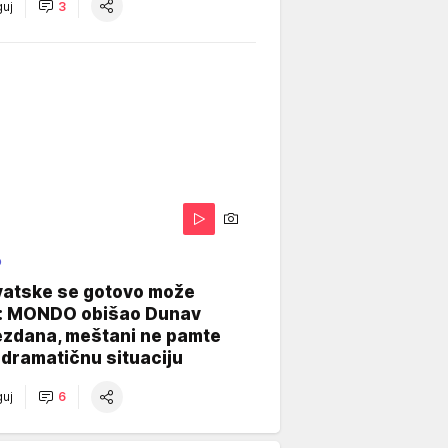
uj
3
O
vatske se gotovo može
: MONDO obišao Dunav
ezdana, meštani ne pamte
dramatičnu situaciju
uj
6