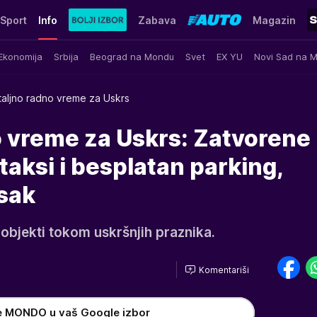
Sport
Info
Zabava
Magazin
Ekonomija
Srbija
Beograd na Mondu
Svet
EX YU
Novi Sad na 
aljno radno vreme za Uskrs
o vreme za Uskrs: Zatvorene
 taksi i besplatan parking,
isak
 objekti tokom uskršnjih praznika.
Komentariši
e MONDO u vaš Google izbor