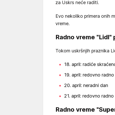
za Uskrs neće raditi.
Evo nekoliko primera onih ma
vreme.
Radno vreme "Lidl"
Tokom uskršnjih praznika Li
18. april: radiće skraće
19. april: redovno radno
20. april: neradni dan
21. april: redovno radn
Radno vreme "Super