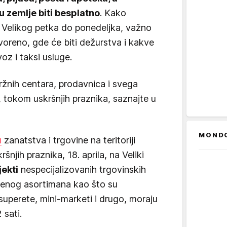
u zemlje biti besplatno
. Kako
od Velikog petka do ponedeljka, važno
tvoreno, gde će biti dežurstva i kakve
oz i taksi usluge.
ržnih centara, prodavnica i svega
, tokom uskršnjih praznika, saznajte u
MOND
u
zanatstva i trgovine na teritoriji
jih praznika, 18. aprila, na Veliki
jekti
nespecijalizovanih trgovinskih
enog asortimana kao što su
superete, mini-marketi i drugo, moraju
 sati.