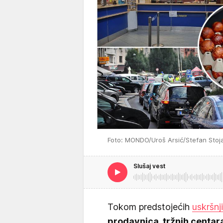
Foto: MONDO/Uroš Arsić/Stefan Stoja
Slušaj vest
Tokom predstojećih
uskršnj
prodavnica, tržnih centara,