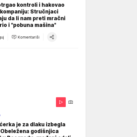
otrgao kontroli i hakovao
kompaniju: Stručnjaci
aju da li nam preti mračni
io i "pobuna mašina"
uj
Komentariši
O
ćerka je za dlaku izbegla
 Obeležena godišnjica