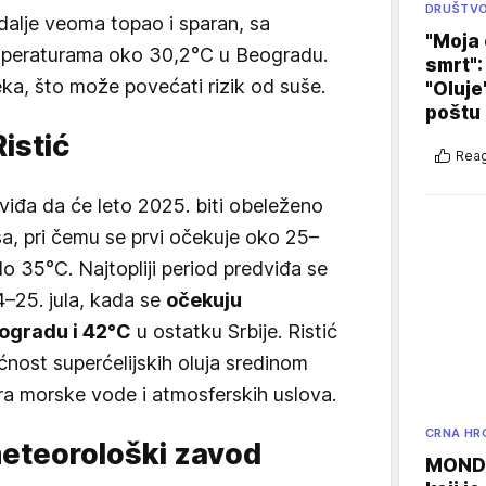
DRUŠTV
 i dalje veoma topao i sparan, sa
"Moja 
peraturama oko 30,2°C u Beogradu.
smrt":
eka, što može povećati rizik od suše.
"Oluje
poštu
istić
Reag
viđa da će leto 2025. biti obeleženo
asa, pri čemu se prvi očekuje oko 25–
o 35°C. Najtopliji period predviđa se
4–25. jula, kada se
očekuju
ogradu i 42°C
u ostatku Srbije. Ristić
ost superćelijskih oluja sredinom
ra morske vode i atmosferskih uslova.
CRNA HR
meteorološki zavod
MONDO