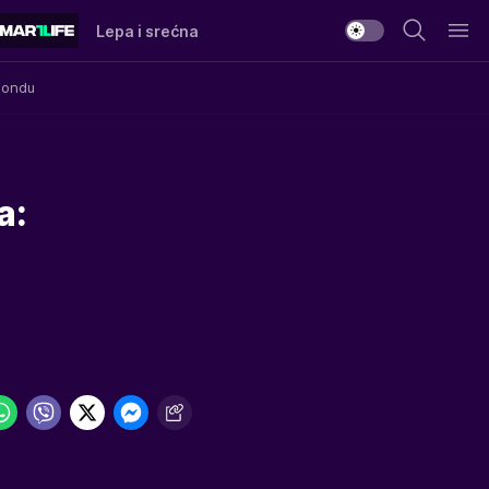
Lepa i srećna
Mondu
a: