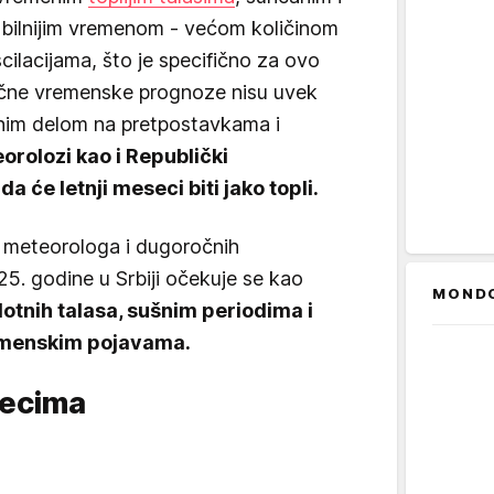
tabilnijim vremenom - većom količinom
ilacijama, što je specifično za ovo
očne vremenske prognoze nisu uvek
dnim delom na pretpostavkama i
orolozi kao i Republički
 će letnji meseci biti jako topli.
 meteorologa i dugoročnih
5. godine u Srbiji očekuje se kao
MOND
plotnih talasa, sušnim periodima i
emenskim pojavama.
secima