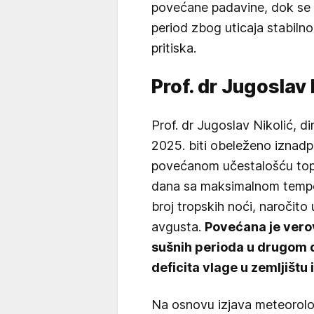
povećane padavine, dok se u 
period zbog uticaja stabil
pritiska.
Prof. dr Jugoslav
Prof. dr Jugoslav Nikolić, 
2025. biti obeleženo iznad
povećanom učestalošću toplo
dana sa maksimalnom temper
broj tropskih noći, naročito
avgusta.
Povećana je verov
sušnih perioda u drugom d
deficita vlage u zemljištu
Na osnovu izjava meteorolo