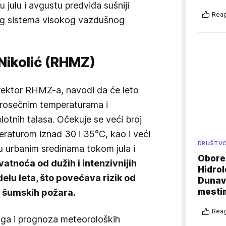
julu i avgustu predviđa sušniji
Reag
nog sistema visokog vazdušnog
 Nikolić (RHMZ)
direktor RHMZ-a, navodi da će leto
prosečnim temperaturama i
tnih talasa. Očekuje se veći broj
aturom iznad 30 i 35°C, kao i veći
DRUŠTV
 u urbanim sredinama tokom jula i
Oboren
atnoća od dužih i intenzivnijih
Hidrol
elu leta, što povećava rizik od
Dunava
mestim
 i šumskih požara.
Reag
ga i prognoza meteoroloških