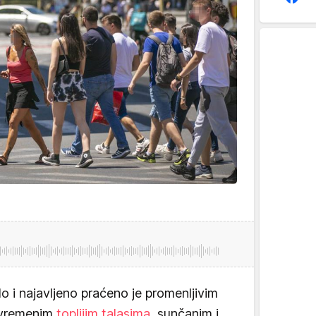
ilo i najavljeno praćeno je promenljivim
ovremenim
toplijim talasima
, sunčanim i