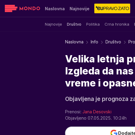
Naslovna
Najnovije
Najnovije
Društvo
Politika
Crna hronika
Sensa
Stvar ukusa
Yumama
Naslovna
Info
Društvo
Pro
Velika letnja 
Izgleda da na
vreme i opasn
Objavljena je prognoza za
Prenosi:
Jana Desovski
Objavljeno 07.05.2025. 10:24h
Dodajt