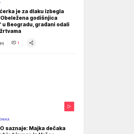
O
ćerka je za dlaku izbegla
 Obeležena godišnjica
" u Beogradu, građani odali
 žrtvama
uj
1
ONIKA
 saznaje: Majka dečaka