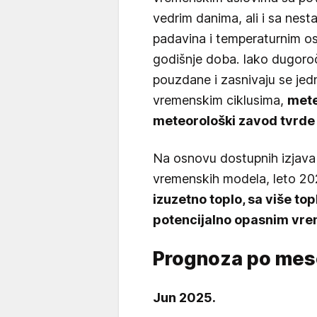
vedrim danima, ali i sa nes
padavina i temperaturnim osc
godišnje doba. Iako dugor
pouzdane i zasnivaju se je
vremenskim ciklusima,
mete
meteorološki zavod tvrde da
Na osnovu dostupnih izjava
vremenskih modela, leto 202
izuzetno toplo, sa više to
potencijalno opasnim vr
Prognoza po me
Jun 2025.