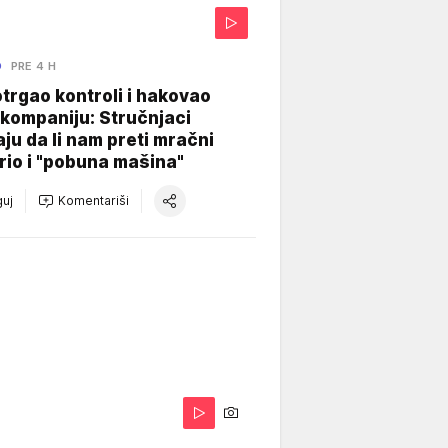
O
PRE 4 H
otrgao kontroli i hakovao
kompaniju: Stručnjaci
aju da li nam preti mračni
io i "pobuna mašina"
uj
Komentariši