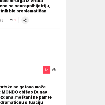
e ubio hirurga iz Vršca
na na neuropsihijatriju,
tnik bio problematičan
uj
3
O
vatske se gotovo može
: MONDO obišao Dunav
ezdana, meštani ne pamte
dramatičnu situaciju