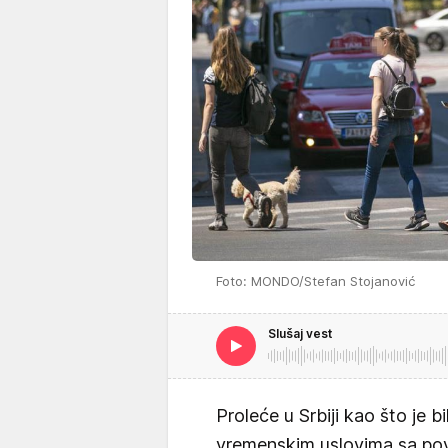
Foto: MONDO/Stefan Stojanović
Slušaj vest
Proleće u Srbiji kao što je b
vremenskim uslovima sa p