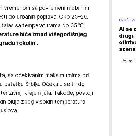
im vremenom sa povremenim obilnim
ti do urbanih poplava. Oko 25–26.
DRUŠTV
ni talas sa temperaturama do 35°C.
AI se 
ature biće iznad višegodišnjeg
drugu 
otkriv
radu i okolini.
scenar
Reag
c leta, sa očekivanim maksimumima od
 ostatku Srbije. Očekuju se tri do
ntenzivniji krajem jula. Takođe, postoji
kih oluja zbog visokih temperatura
uslova.