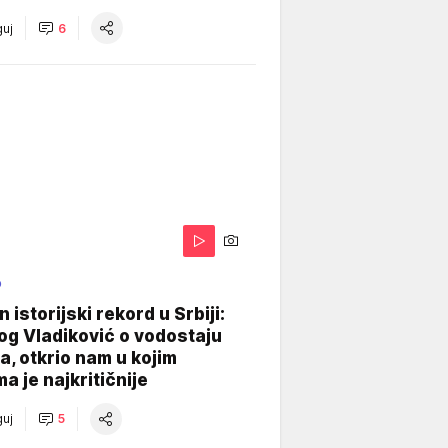
uj
6
O
 istorijski rekord u Srbiji:
og Vladiković o vodostaju
, otkrio nam u kojim
a je najkritičnije
uj
5