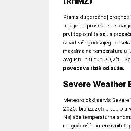
(RHMZ)
Prema dugoročnoj prognozi
toplije od proseka sa smanj
prvi toplotni talasi, a pros
iznad višegodišnjeg proseka.
maksimalna temperatura u j
avgustu biti oko 30,2°C.
Pa
povećava rizik od suše.
Severe Weather 
Meteorološki servis Severe
2025. biti izuzetno toplo u v
Najjače temperaturne anomal
mogućnošću intenzivnih topl