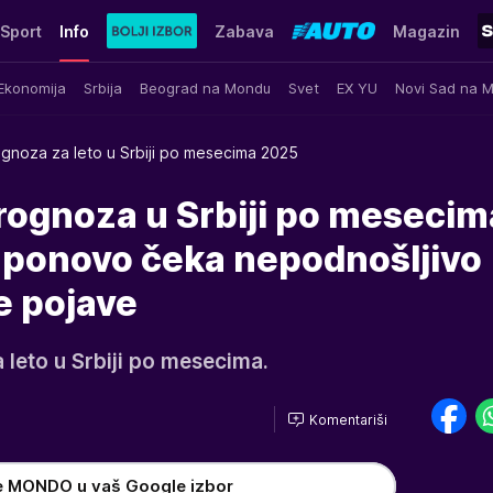
Sport
Info
Zabava
Magazin
Ekonomija
Srbija
Beograd na Mondu
Svet
EX YU
Novi Sad na 
gnoza za leto u Srbiji po mesecima 2025
prognoza u Srbiji po mesecim
s ponovo čeka nepodnošljivo
e pojave
 leto u Srbiji po mesecima.
Komentariši
e MONDO u vaš Google izbor