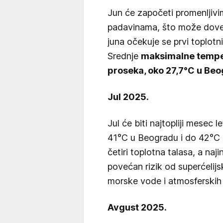
Jun će započeti promenljiv
padavinama, što može doves
juna očekuje se prvi toplot
Srednje
maksimalne temper
proseka, oko 27,7°C u Beog
Jul 2025.
Jul će biti najtopliji mese
41°C u Beogradu i do 42°C u
četiri toplotna talasa, a naji
povećan rizik od superćelijs
morske vode i atmosferskih 
Avgust 2025.