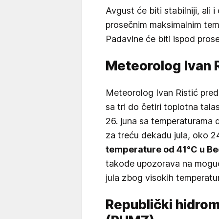
Avgust će biti stabilniji, ali
prosečnim maksimalnim tem
Padavine će biti ispod pros
Meteorolog Ivan R
Meteorolog Ivan Ristić pred
sa tri do četiri toplotna tal
26. juna sa temperaturama d
za treću dekadu jula, oko 2
temperature od 41°C u Be
takođe upozorava na mogućn
jula zbog visokih temperatu
Republički hidro