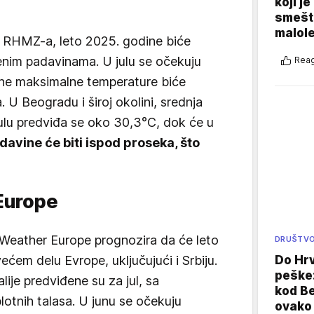
koji j
smešte
malole
 RHMZ-a, leto 2025. godine biće
enim padavinama. U julu se očekuju
Reag
ečne maksimalne temperature biće
 U Beogradu i široj okolini, srednja
ulu predviđa se oko 30,3°C, dok će u
davine će biti ispod proseka, što
Europe
 Weather Europe prognozira da će leto
DRUŠTV
ećem delu Evrope, uključujući i Srbiju.
Do Hr
peške
ije predviđene su za jul, sa
kod B
otnih talasa. U junu se očekuju
ovako 