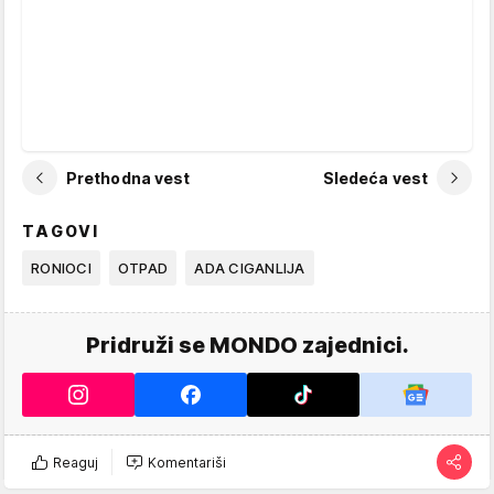
Prethodna vest
Sledeća vest
TAGOVI
RONIOCI
OTPAD
ADA CIGANLIJA
Pridruži se MONDO zajednici.
Reaguj
Komentariši