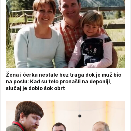
Žena i ćerka nestale bez traga dok je muž bio
na poslu: Kad su telo pronašli na deponiji,
slučaj je dobio šok obrt