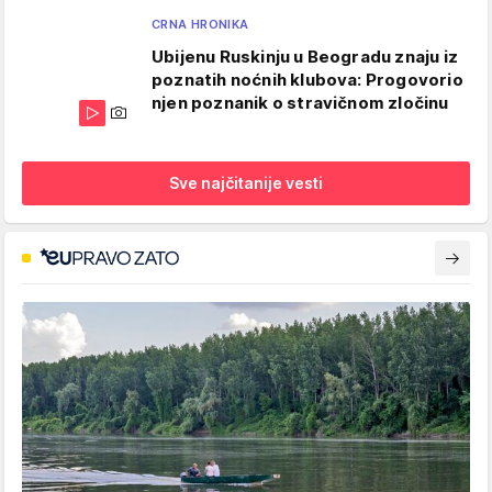
CRNA HRONIKA
Ubijenu Ruskinju u Beogradu znaju iz
poznatih noćnih klubova: Progovorio
njen poznanik o stravičnom zločinu
Sve najčitanije vesti