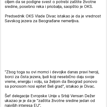
ciljem da se podigne svest o potrebi zaštite životne
sredine, posebno reka i priobalja, saopštio je OKS.
Predsednik OKS Vlade Divac istakao je da je vrednost
Savskog jezera za Beograđane nemerljiva.
"Zbog toga su ovi momci i devojke danas pravi heroji,
borci za čista jezera, ljudi koji nesebično daju svoje
vreme, energiju i volju, sa željom da Beograd ponovo
sa ponosom nosi epitet Beli grad", istakao je Divac.
Šef delegacije Evropske Unije u Srbiji Vensan Dežer
ukazao je je da je "zaštita životne sredine jedan od
najviših interesa EU".