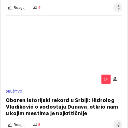
Reaguj
6
DRUŠTVO
Oboren istorijski rekord u Srbiji: Hidrolog
Vladiković o vodostaju Dunava, otkrio nam
u kojim mestima je najkritičnije
Reaguj
5