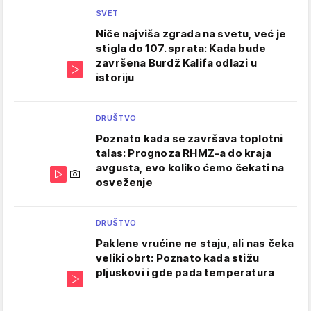
SVET
Niče najviša zgrada na svetu, već je
stigla do 107. sprata: Kada bude
završena Burdž Kalifa odlazi u
istoriju
DRUŠTVO
Poznato kada se završava toplotni
talas: Prognoza RHMZ-a do kraja
avgusta, evo koliko ćemo čekati na
osveženje
DRUŠTVO
Paklene vrućine ne staju, ali nas čeka
veliki obrt: Poznato kada stižu
pljuskovi i gde pada temperatura