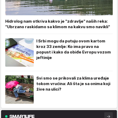
Hidrolog nam otkriva kakvo je "zdravlje" naših reka:
"Ubrzano raskidamo sa klimom na kakvu smo navikli"
I Srbi mogu da putuju ovom kartom
kroz 33 zemlje: Ko ima pravo na
popust i kako da obiđe Evropu vozom
jeftinije
Svi smo se prikovali za klima uređaje
tokom vrućina: Ali šta je sa onima koji
žive na ulici?