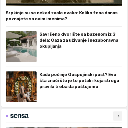
Srpkinje su se nekad zvale ovako: Koliko žena danas
poznajete sa ovim imenima?
Savršeno dvorište sa bazenom iz 3
dela: Oaza za uživanje i nezaboravna
okupljanja
Kada počinje Gospojinski post? Evo
šta znači što je to petak i koja stroga
pravila treba da poštujemo