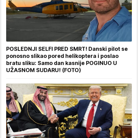
POSLEDNJI SELFI PRED SMRT! Danski pilot se
ponosno slikao pored helikoptera i poslao
bratu sliku: Samo dan kasnije POGINUO U
UŽASNOM SUDARU! (FOTO)