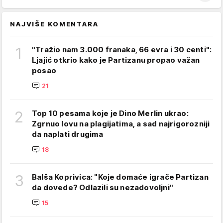
NAJVIŠE KOMENTARA
1
"Tražio nam 3.000 franaka, 66 evra i 30 centi":
Ljajić otkrio kako je Partizanu propao važan
posao
21
2
Top 10 pesama koje je Dino Merlin ukrao:
Zgrnuo lovu na plagijatima, a sad najrigorozniji
da naplati drugima
18
3
Balša Koprivica: "Koje domaće igrače Partizan
da dovede? Odlazili su nezadovoljni"
15