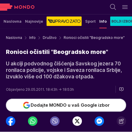
Naslovna
Najnovije
Sport
Info
Naslovna
Info
Društvo
Ronioci očistili "Beogradsko more"
Ronioci očistili "Beogradsko more"
U akciji podvodnog čišćenja Savskog jezera 70
ronilaca policije, vojske i Saveza ronilaca Srbije,
izvuklo više od 100 džakova otpada.
Objavljeno 29.05.2011. 18:43h
→ 18:53h
Dodajte MONDO u vaš Google izbor