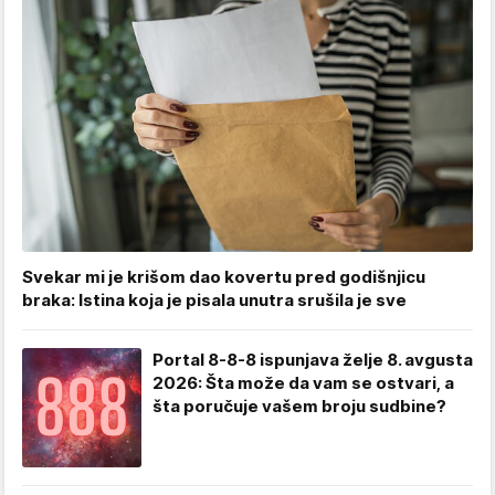
Svekar mi je krišom dao kovertu pred godišnjicu
braka: Istina koja je pisala unutra srušila je sve
Portal 8-8-8 ispunjava želje 8. avgusta
2026: Šta može da vam se ostvari, a
šta poručuje vašem broju sudbine?