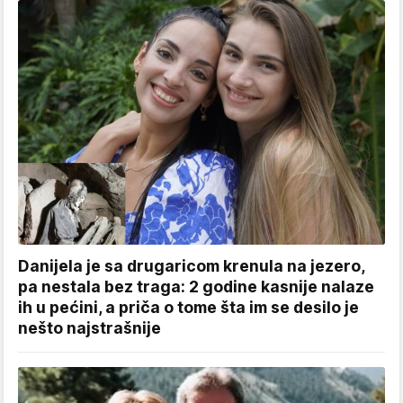
Danijela je sa drugaricom krenula na jezero,
pa nestala bez traga: 2 godine kasnije nalaze
ih u pećini, a priča o tome šta im se desilo je
nešto najstrašnije