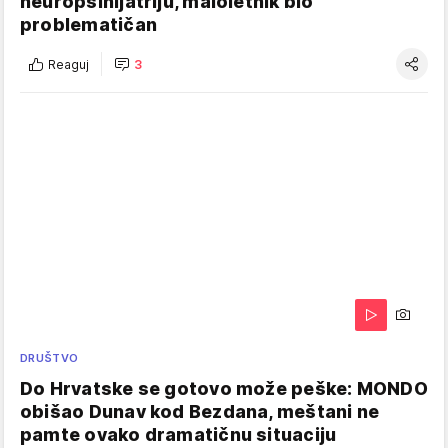
neuropsihijatriju, maloletnik bio
problematičan
Reaguj
3
DRUŠTVO
Do Hrvatske se gotovo može peške: MONDO
obišao Dunav kod Bezdana, meštani ne
pamte ovako dramatičnu situaciju