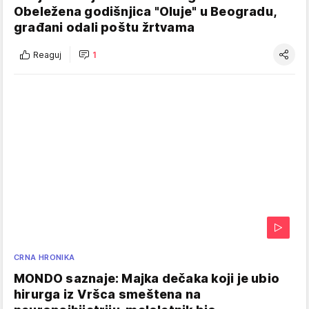
Obeležena godišnjica "Oluje" u Beogradu,
građani odali poštu žrtvama
Reaguj
1
CRNA HRONIKA
MONDO saznaje: Majka dečaka koji je ubio
hirurga iz Vršca smeštena na