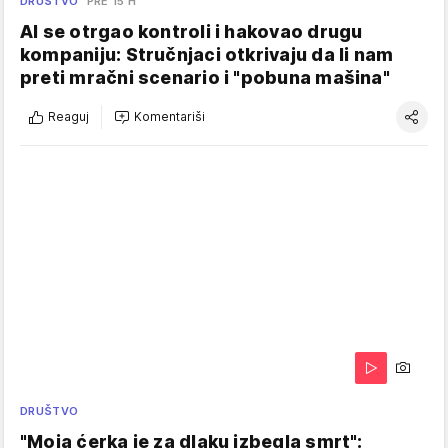
DRUŠTVO
PRE 15 H
AI se otrgao kontroli i hakovao drugu
kompaniju: Stručnjaci otkrivaju da li nam
preti mračni scenario i "pobuna mašina"
Reaguj
Komentariši
DRUŠTVO
"Moja ćerka je za dlaku izbegla smrt":