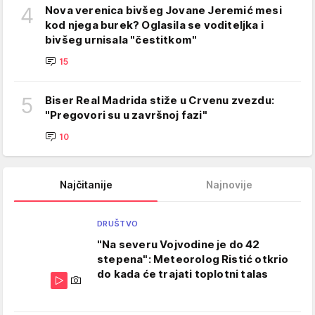
4
Nova verenica bivšeg Jovane Jeremić mesi
kod njega burek? Oglasila se voditeljka i
bivšeg urnisala "čestitkom"
15
5
Biser Real Madrida stiže u Crvenu zvezdu:
"Pregovori su u završnoj fazi"
10
Najčitanije
Najnovije
DRUŠTVO
"Na severu Vojvodine je do 42
stepena": Meteorolog Ristić otkrio
do kada će trajati toplotni talas