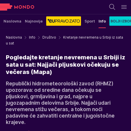
Naslovna
Najnovije
Sport
Info
Naslovna
Info
Društvo
Kretanje nevremena u Srbiji iz sata
u sat
Pogledajte kretanje nevremena u Srbiji iz
sata u sat: Najjači pljuskovi očekuju se
večeras (Mapa)
Republički hidrometeorološki zavod (RHMZ)
upozorava: od sredine dana očekuju se
pljuskovi, grmljavina i grad, najpre u
jugozapadnim delovima Srbije. Najjači udari
nevremena stižu večeras, a tokom noći
padavine će zahvatiti centralne i jugoistočne
krajeve.