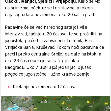
Čačku, Ivanjici, Sjenici i Prijepolju
. Kako se vidi
na snimcima, očekuje se i grmljavina, a tokom
najjačeg udara nevremena, oko 20 sati, i grad.
Padavine će se već narednog sata još više
intenzivirati, tačnije u 20 časova, te se proširiti i na
jugoistok, pa će biti zahvaćeni i Trstenik, Brus,
Vrnjačka Banja, Kruševac. Tokom noći padavine će
preći i preko centralne Srbije, pa dalje na istok, a
oko 23 časa očekuje se i jači pljusak u
Beogradu. Oko 7 ujutru još jedan jači pljusak
pogodiće jugoistočne i južne krajeve zemlje.
Kretanje nevremena u 12 časova