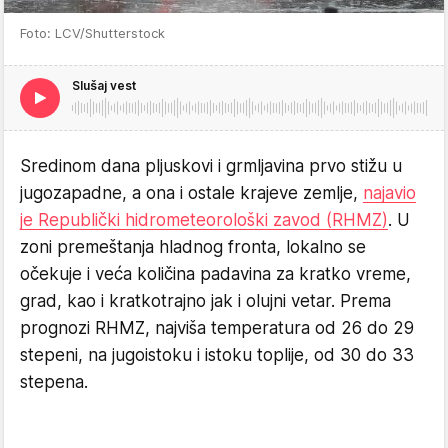
Foto: LCV/Shutterstock
Slušaj vest
Sredinom dana pljuskovi i grmljavina prvo stižu u
jugozapadne, a ona i ostale krajeve zemlje,
najavio
je Republički hidrometeorološki zavod (RHMZ)
. U
zoni premeštanja hladnog fronta, lokalno se
očekuje i veća količina padavina za kratko vreme,
grad, kao i kratkotrajno jak i olujni vetar. Prema
prognozi RHMZ, najviša temperatura od 26 do 29
stepeni, na jugoistoku i istoku toplije, od 30 do 33
stepena.