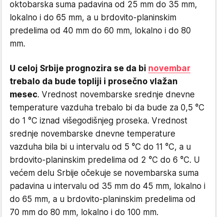
oktobarska suma padavina od 25 mm do 35 mm,
lokalno i do 65 mm, a u brdovito-planinskim
predelima od 40 mm do 60 mm, lokalno i do 80
mm.
U celoj Srbije prognozira se da bi
novembar
trebalo da bude topliji i prosečno vlažan
mesec
. Vrednost novembarske srednje dnevne
temperature vazduha trebalo bi da bude za 0,5 °C
do 1 °C iznad višegodišnjeg proseka. Vrednost
srednje novembarske dnevne temperature
vazduha bila bi u intervalu od 5 °C do 11 °C, a u
brdovito-planinskim predelima od 2 °C do 6 °C. U
većem delu Srbije očekuje se novembarska suma
padavina u intervalu od 35 mm do 45 mm, lokalno i
do 65 mm, a u brdovito-planinskim predelima od
70 mm do 80 mm, lokalno i do 100 mm.