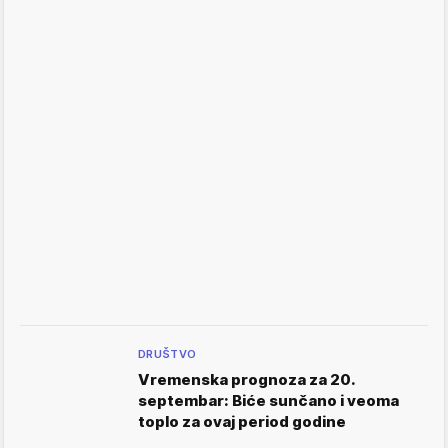
DRUŠTVO
Vremenska prognoza za 20.
septembar: Biće sunčano i veoma
toplo za ovaj period godine