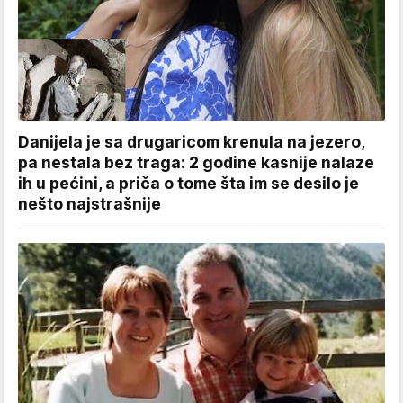
Danijela je sa drugaricom krenula na jezero,
pa nestala bez traga: 2 godine kasnije nalaze
ih u pećini, a priča o tome šta im se desilo je
nešto najstrašnije