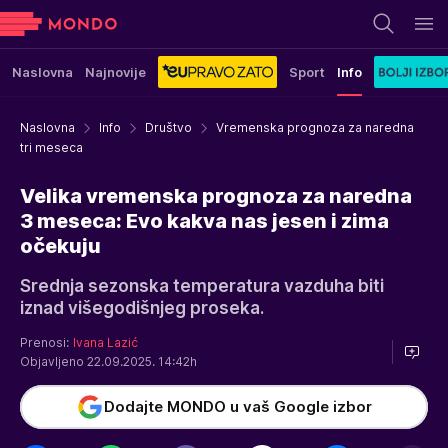
Naslovna
Najnovije
Sport
Info
Naslovna
Info
Društvo
Vremenska prognoza za naredna
tri meseca
Velika vremenska prognoza za naredna
3 meseca: Evo kakva nas jesen i zima
očekuju
Srednja sezonska temperatura vazduha biti
iznad višegodišnjeg proseka.
Prenosi:
Ivana Lazić
Objavljeno 22.09.2025. 14:42h
Dodajte MONDO u vaš Google izbor