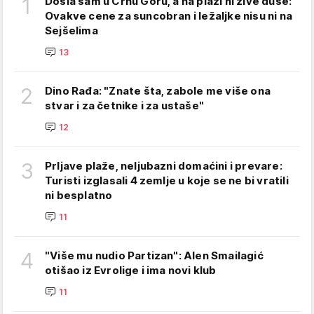
1
Došla sam u Crnu Goru, a na plaži ni žive duše:
Ovakve cene za suncobran i ležaljke nisu ni na
Sejšelima
13
2
Dino Rađa: "Znate šta, zabole me više ona
stvar i za četnike i za ustaše"
12
3
Prljave plaže, neljubazni domaćini i prevare:
Turisti izglasali 4 zemlje u koje se ne bi vratili
ni besplatno
11
4
"Više mu nudio Partizan": Alen Smailagić
otišao iz Evrolige i ima novi klub
11