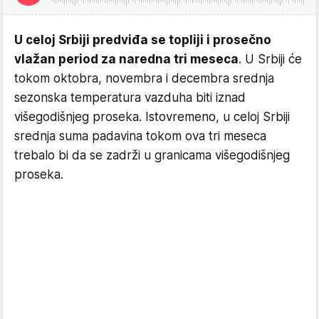
U celoj Srbiji predviđa se topliji i prosečno
vlažan period za naredna tri meseca
. U Srbiji će
tokom oktobra, novembra i decembra srednja
sezonska temperatura vazduha biti iznad
višegodišnjeg proseka. Istovremeno, u celoj Srbiji
srednja suma padavina tokom ova tri meseca
trebalo bi da se zadrži u granicama višegodišnjeg
proseka.