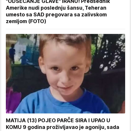
"ODSECANJE GLAVE" IRANU! Predsednik
Amerike nudi poslednju šansu, Teheran
umesto sa SAD pregovara sa zalivskom
zemljom (FOTO)
MATIJA (13) POJEO PARČE SIRA I UPAO U
KOMU 9 godina proživljavao je agoniju, sada