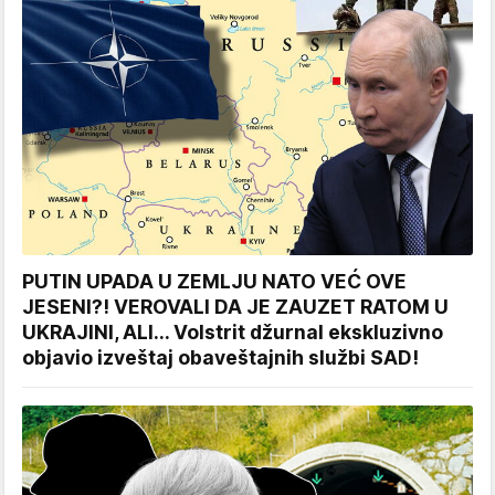
PUTIN UPADA U ZEMLJU NATO VEĆ OVE
JESENI?! VEROVALI DA JE ZAUZET RATOM U
UKRAJINI, ALI... Volstrit džurnal ekskluzivno
objavio izveštaj obaveštajnih službi SAD!