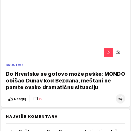
DRUŠTVO
Do Hrvatske se gotovo može peške: MONDO
obišao Dunav kod Bezdana, meštani ne
pamte ovako dramatičnu situaciju
Reaguj
6
NAJVIŠE KOMENTARA