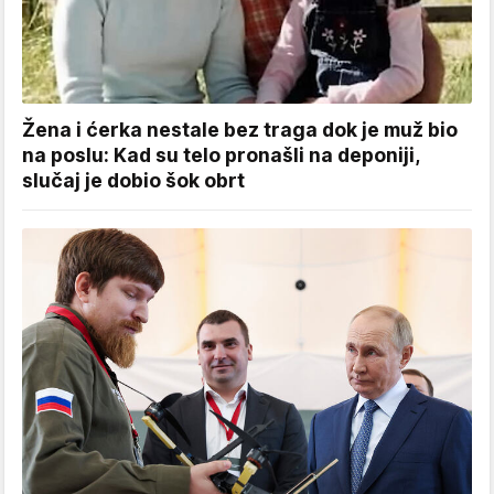
Žena i ćerka nestale bez traga dok je muž bio
na poslu: Kad su telo pronašli na deponiji,
slučaj je dobio šok obrt