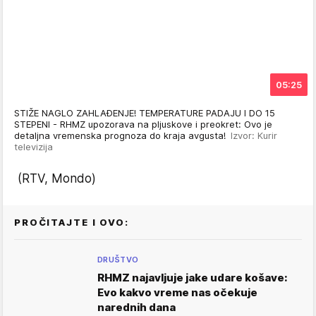
05:25
STIŽE NAGLO ZAHLAĐENJE! TEMPERATURE PADAJU I DO 15
STEPENI - RHMZ upozorava na pljuskove i preokret: Ovo je
detaljna vremenska prognoza do kraja avgusta!
Izvor: Kurir
televizija
(RTV, Mondo)
PROČITAJTE I OVO:
DRUŠTVO
RHMZ najavljuje jake udare košave:
Evo kakvo vreme nas očekuje
narednih dana