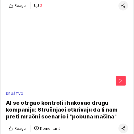
Reaguj
2
DRUŠTVO
AI se otrgao kontroli i hakovao drugu
kompaniju: Stručnjaci otkrivaju da li nam
preti mračni scenario i "pobuna mašina"
Reaguj
Komentariši