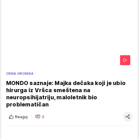
CRNA HRONIKA
MONDO saznaje: Majka dečaka koji je ubio
hirurga iz Vršca smeštena na
neuropsihijatriju, maloletnik bio
problematičan
Reaguj
3