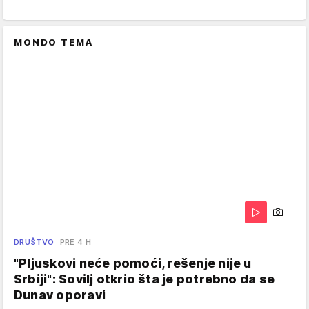
MONDO TEMA
DRUŠTVO
PRE 4 H
"Pljuskovi neće pomoći, rešenje nije u
Srbiji": Sovilj otkrio šta je potrebno da se
Dunav oporavi