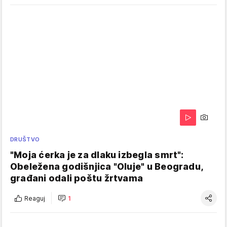
DRUŠTVO
"Moja ćerka je za dlaku izbegla smrt":
Obeležena godišnjica "Oluje" u Beogradu,
građani odali poštu žrtvama
Reaguj
1