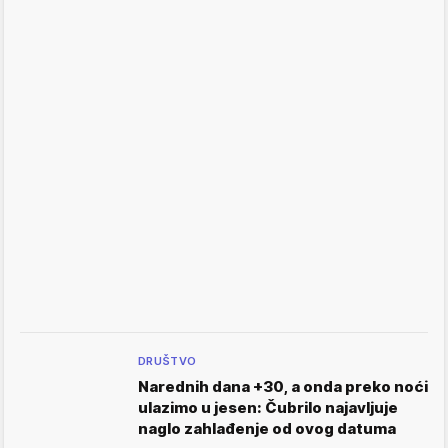
DRUŠTVO
Narednih dana +30, a onda preko noći
ulazimo u jesen: Čubrilo najavljuje
naglo zahlađenje od ovog datuma