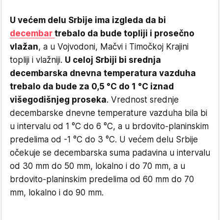
U većem delu Srbije ima izgleda da bi
decembar
trebalo da bude topliji i prosečno
vlažan
, a u Vojvodoni, Mačvi i Timočkoj Krajini
topliji i vlažniji.
U celoj Srbiji bi srednja
decembarska dnevna temperatura vazduha
trebalo da bude za 0,5 °C do 1 °C iznad
višegodišnjeg proseka
. Vrednost srednje
decembarske dnevne temperature vazduha bila bi
u intervalu od 1 °C do 6 °C, a u brdovito-planinskim
predelima od -1 °C do 3 °C. U većem delu Srbije
očekuje se decembarska suma padavina u intervalu
od 30 mm do 50 mm, lokalno i do 70 mm, a u
brdovito-planinskim predelima od 60 mm do 70
mm, lokalno i do 90 mm.