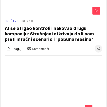
DRUŠTVO
PRE 22 H
AI se otrgao kontroli i hakovao drugu
kompaniju: Stručnjaci otkrivaju da li nam
preti mračni scenario i "pobuna mašina"
Reaguj
Komentariši