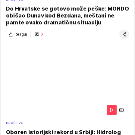
Do Hrvatske se gotovo može peške: MONDO
obišao Dunav kod Bezdana, meštani ne
pamte ovako dramatičnu situaciju
Reaguj
6
DRUŠTVO
Oboren istorijski rekord u Srbiji: Hidrolog