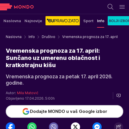
Naslovna
Najnovije
Sport
Info
Naslovna
Info
Društvo
Vremenska prognoza za 17. april
Vremenska prognoza za 17. april:
Sunčano uz umerenu oblačnost i
kratkotrajnu kišu
Vremenska prognoza za petak 17. april 2026.
godine.
Autor:
Mila Matović
Objavljeno 17.04.2026. 5:00h
Dodajte MONDO u vaš Google izbor