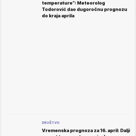
temperature": Meteorolog
Todorović dao dugoročnu prognozu
do kraja aprila
DRUŠTVO
Vremenska prognoza za 16. april: Dalji