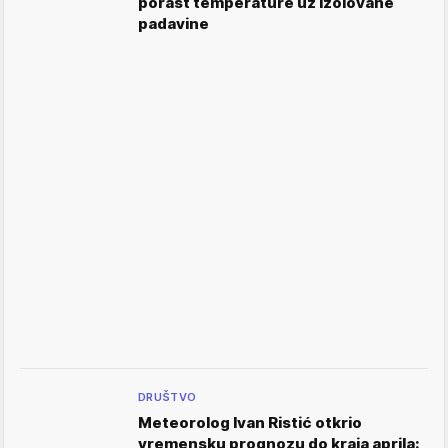
porast temperature uz izolovane
padavine
DRUŠTVO
Meteorolog Ivan Ristić otkrio
vremensku prognozu do kraja aprila: