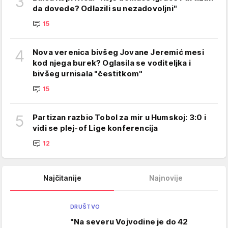
3
da dovede? Odlazili su nezadovoljni"
15
4
Nova verenica bivšeg Jovane Jeremić mesi
kod njega burek? Oglasila se voditeljka i
bivšeg urnisala "čestitkom"
15
5
Partizan razbio Tobol za mir u Humskoj: 3:0 i
vidi se plej-of Lige konferencija
12
Najčitanije
Najnovije
DRUŠTVO
"Na severu Vojvodine je do 42