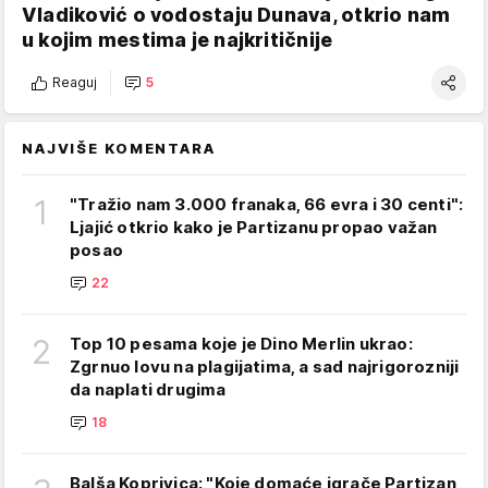
Vladiković o vodostaju Dunava, otkrio nam
u kojim mestima je najkritičnije
Reaguj
5
NAJVIŠE KOMENTARA
1
"Tražio nam 3.000 franaka, 66 evra i 30 centi":
Ljajić otkrio kako je Partizanu propao važan
posao
22
2
Top 10 pesama koje je Dino Merlin ukrao:
Zgrnuo lovu na plagijatima, a sad najrigorozniji
da naplati drugima
18
Balša Koprivica: "Koje domaće igrače Partizan