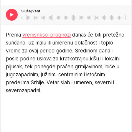
Slušaj vest
Prema
vremsnksoj prognozi
danas će biti pretežno
sunčano, uz malu ili umerenu oblačnost i toplo
vreme za ovaj period godine. Sredinom dana i
posle podne uslova za kratkotrajnu kišu ili lokalni
pljusak, tek ponegde praćen grmljavinom, biće u
jugozapadnim, južnim, centralnim i istočnim
predelima Srbije. Vetar slab i umeren, severni i
severozapadni.