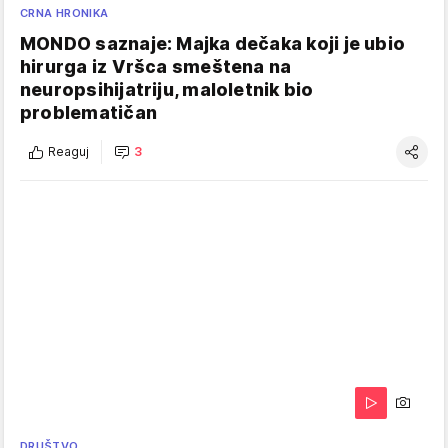
CRNA HRONIKA
MONDO saznaje: Majka dečaka koji je ubio
hirurga iz Vršca smeštena na
neuropsihijatriju, maloletnik bio
problematičan
Reaguj
3
DRUŠTVO