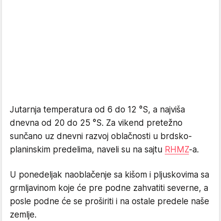
Jutarnja temperatura od 6 do 12 °S, a najviša
dnevna od 20 do 25 °S. Za vikend pretežno
sunčano uz dnevni razvoj oblačnosti u brdsko-
planinskim predelima, naveli su na sajtu
RHMZ
-a.
U ponedeljak naoblačenje sa kišom i pljuskovima sa
grmljavinom koje će pre podne zahvatiti severne, a
posle podne će se proširiti i na ostale predele naše
zemlje.