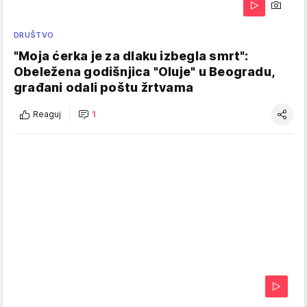
DRUŠTVO
"Moja ćerka je za dlaku izbegla smrt":
Obeležena godišnjica "Oluje" u Beogradu,
građani odali poštu žrtvama
Reaguj
1