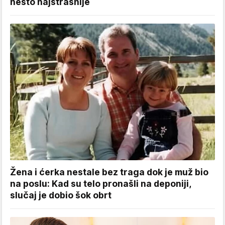
nešto najstrašnije
Žena i ćerka nestale bez traga dok je muž bio
na poslu: Kad su telo pronašli na deponiji,
slučaj je dobio šok obrt