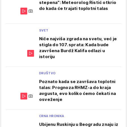
stepena": Meteorolog Ristić otkrio
do kada će trajati toplotni talas
SVET
Niče najviša zgrada na svetu, već je
stigla do 107. sprata: Kada bude
završena Burdž Kalifa odlazi u
istoriju
DRUŠTVO
Poznato kada se završava toplotni
talas: Prognoza RHMZ-a do kraja
avgusta, evo koliko ćemo čekati na
osveženje
CRNA HRONIKA
Ubijenu Ruskinju u Beogradu znaju iz