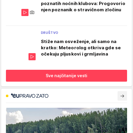
poznatih noćnih klubova: Progovorio
njen poznanik o stravičnom zločinu
DRUŠTVO
Stiže nam osveženje, ali samo na
kratko: Meteorolog otkriva gde se
očekuju pljuskovi i grmljavina
Sve najčitanije vesti