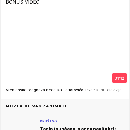
BONUS VIDEO:
01:12
Vremenska prognoza Nedeljka Todorovića
Izvor: Kurir televizija
MOŽDA ĆE VAS ZANIMATI
DRUŠTVO
Toplo i sunčano, a onda nagli obrt: