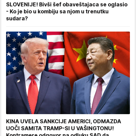
SLOVENIJE! Bivši šef obaveštajaca se oglasio
- Ko je bio u kombiju sa njom u trenutku
sudara?
KINA UVELA SANKCIJE AMERICI, ODMAZDA
UOČI SAMITA TRAMP-SI U VAŠINGTONU!
Kontramere odgovor na odluku SAD da