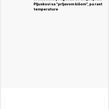
Pljuskovi sa "prljavom kišom", pa rast
temperature