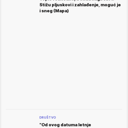
Stižu pljuskovi i zahlađenje, moguć je
i sneg (Mapa)
DRUŠTVO
"Od ovog datuma letnje