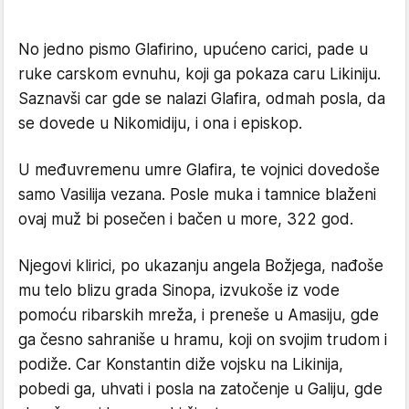
No jedno pismo Glafirino, upućeno carici, pade u
ruke carskom evnuhu, koji ga pokaza caru Likiniju.
Saznavši car gde se nalazi Glafira, odmah posla, da
se dovede u Nikomidiju, i ona i episkop.
U međuvremenu umre Glafira, te vojnici dovedoše
samo Vasilija vezana. Posle muka i tamnice blaženi
ovaj muž bi posečen i bačen u more, 322 god.
Njegovi klirici, po ukazanju angela Božjega, nađoše
mu telo blizu grada Sinopa, izvukoše iz vode
pomoću ribarskih mreža, i preneše u Amasiju, gde
ga česno sahraniše u hramu, koji on svojim trudom i
podiže. Car Konstantin diže vojsku na Likinija,
pobedi ga, uhvati i posla na zatočenje u Galiju, gde