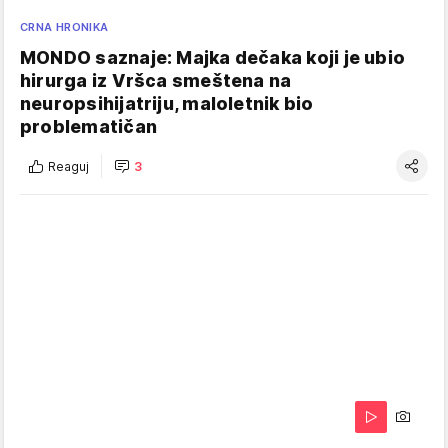
CRNA HRONIKA
MONDO saznaje: Majka dečaka koji je ubio
hirurga iz Vršca smeštena na
neuropsihijatriju, maloletnik bio
problematičan
Reaguj
3