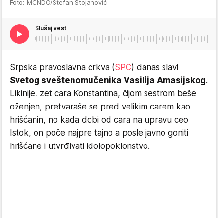
Foto: MONDO/Stefan Stojanović
Slušaj vest
Srpska pravoslavna crkva (
SPC
) danas slavi
Svetog sveštenomučenika Vasilija Amasijskog
.
Likinije, zet cara Konstantina, čijom sestrom beše
oženjen, pretvaraše se pred velikim carem kao
hrišćanin, no kada dobi od cara na upravu ceo
Istok, on poče najpre tajno a posle javno goniti
hrišćane i utvrđivati idolopoklonstvo.