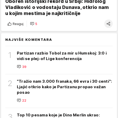
Oboren istorijski rekord u Srbiji: Hidrolog
Vladiković o vodostaju Dunava, otkrio nam
u kojim mestima je najkritičnije
Reaguj
5
NAJVIŠE KOMENTARA
1
Partizan razbio Tobol za mir u Humskoj: 3:0 i
vidi se plej-of Lige konferencija
39
2
"Tražio nam 3.000 franaka, 66 evra i 30 centi":
Ljajić otkrio kako je Partizanu propao važan
posao
22
3
Top 10 pesama koje je Dino Merlin ukrao: