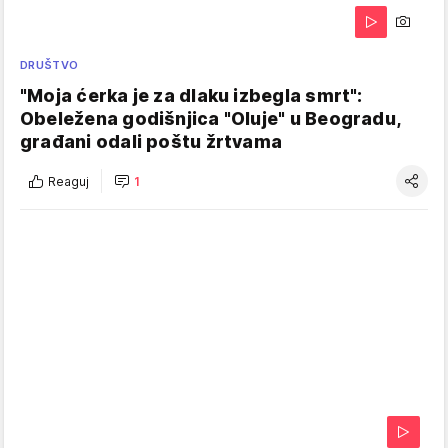
DRUŠTVO
"Moja ćerka je za dlaku izbegla smrt":
Obeležena godišnjica "Oluje" u Beogradu,
građani odali poštu žrtvama
Reaguj
1