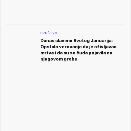
DRUŠTVO
Danas slavimo Svetog Januarija:
Opstalo verovanje da je oživljavao
mrtve i da su se čuda pojavila na
njegovom grobu