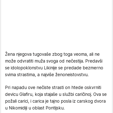
Žena njegova tugovaše zbog toga veoma, ali ne
može odvratiti muža svoga od nečestija. Predavši
se idolopoklonstvu Likinije se predade bezmerno
svima strastima, a najviše ženoneistovstvu.
Pri napadu ove nečiste strasti on htede oskvrniti
devicu Glafiru, koja stajaše u službi caričinoj. Ova se
požali carici, i carica je tajno posla iz carskog dvora
u Nikomidiji u oblast Pontijsku.