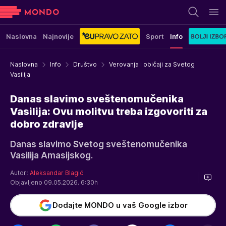
Naslovna
Najnovije
Sport
Info
Naslovna
Info
Društvo
Verovanja i običaji za Svetog
Vasilija
Danas slavimo sveštenomučenika
Vasilija: Ovu molitvu treba izgovoriti za
dobro zdravlje
Danas slavimo Svetog sveštenomučenika
Vasilija Amasijskog.
Autor:
Aleksandar Blagić
Objavljeno 09.05.2026. 6:30h
Dodajte MONDO u vaš Google izbor