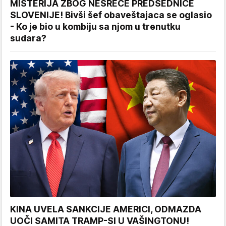
MISTERIJA ZBOG NESREĆE PREDSEDNICE
SLOVENIJE! Bivši šef obaveštajaca se oglasio
- Ko je bio u kombiju sa njom u trenutku
sudara?
KINA UVELA SANKCIJE AMERICI, ODMAZDA
UOČI SAMITA TRAMP-SI U VAŠINGTONU!