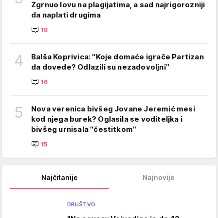
Zgrnuo lovu na plagijatima, a sad najrigorozniji
da naplati drugima
18
4
Balša Koprivica: "Koje domaće igrače Partizan
da dovede? Odlazili su nezadovoljni"
16
5
Nova verenica bivšeg Jovane Jeremić mesi
kod njega burek? Oglasila se voditeljka i
bivšeg urnisala "čestitkom"
15
Najčitanije
Najnovije
DRUŠTVO