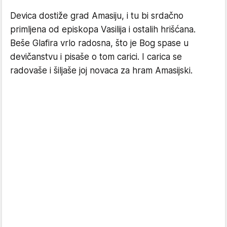
Devica dostiže grad Amasiju, i tu bi srdačno
primljena od episkopa Vasilija i ostalih hrišćana.
Beše Glafira vrlo radosna, što je Bog spase u
devičanstvu i pisaše o tom carici. I carica se
radovaše i šiljaše joj novaca za hram Amasijski.