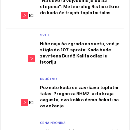
"Na severu Vojvodine je do 42
stepena": Meteorolog Ristić otkrio
do kada će trajati toplotni talas
SVET
Niče najviša zgrada na svetu, već je
stigla do 107. sprata: Kada bude
završena Burdž Kalifa odlazi u
istoriju
DRUŠTVO
Poznato kada se završava toplotni
talas: Prognoza RHMZ-a do kraja
avgusta, evo koliko ćemo čekati na
osveženje
CRNA HRONIKA