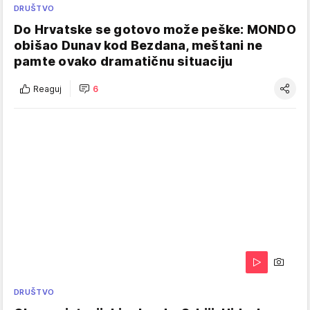
DRUŠTVO
Do Hrvatske se gotovo može peške: MONDO
obišao Dunav kod Bezdana, meštani ne
pamte ovako dramatičnu situaciju
Reaguj
6
DRUŠTVO