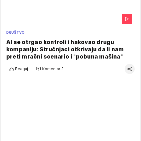
DRUŠTVO
AI se otrgao kontroli i hakovao drugu
kompaniju: Stručnjaci otkrivaju da li nam
preti mračni scenario i "pobuna mašina"
Reaguj
Komentariši