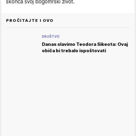
skonča svoj bogomrski život.
PROČITAJTE I OVO
DRUŠTVO
Danas slavimo Teodora Sikeota: Ovaj
običa bi trebalo ispoštovati