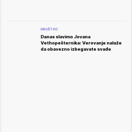
DRUŠTVO
Danas slavimo Jovana
Vethopešternika: Verovanje nalaže
da obavezno izbegavate svađe