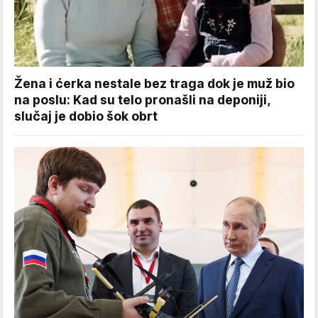
Žena i ćerka nestale bez traga dok je muž bio
na poslu: Kad su telo pronašli na deponiji,
slučaj je dobio šok obrt