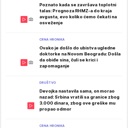
Poznato kada se završava toplotni
talas: Prognoza RHMZ-a do kraja
avgusta, evo koliko ćemo čekati na
osveženje
CRNA HRONIKA
Ovako je došlo do ubistva ugledne
doktorke na Novom Beogradu: Došla
da obiđe sina, čuli se krici i
zapomaganje
DRUŠTVO
Devojka nastavila sama, on morao
nazad: Srbina vratili sa granice zbog
3.000 dinara, zbog ove greške mu
propao odmor
CRNA HRONIKA