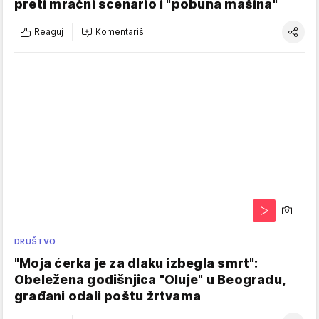
preti mračni scenario i "pobuna mašina"
Reaguj
Komentariši
DRUŠTVO
"Moja ćerka je za dlaku izbegla smrt":
Obeležena godišnjica "Oluje" u Beogradu,
građani odali poštu žrtvama