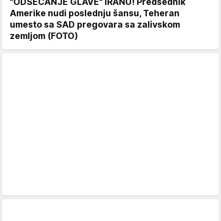
"ODSECANJE GLAVE" IRANU! Predsednik
Amerike nudi poslednju šansu, Teheran
umesto sa SAD pregovara sa zalivskom
zemljom (FOTO)