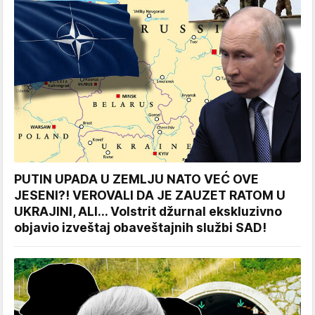
PUTIN UPADA U ZEMLJU NATO VEĆ OVE
JESENI?! VEROVALI DA JE ZAUZET RATOM U
UKRAJINI, ALI... Volstrit džurnal ekskluzivno
objavio izveštaj obaveštajnih službi SAD!