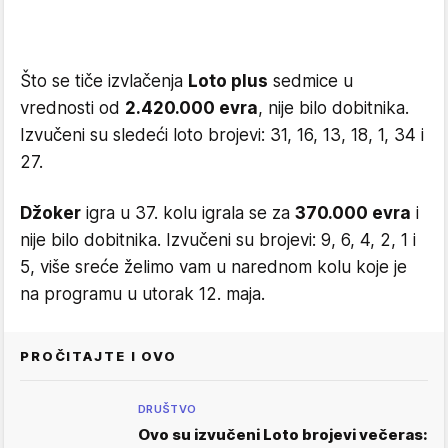
Što se tiče izvlačenja
Loto plus
sedmice u
vrednosti od
2.420.000 evra
, nije bilo dobitnika.
Izvučeni su sledeći loto brojevi: 31, 16, 13, 18, 1, 34 i
27.
Džoker
igra u 37. kolu igrala se za
370.000 evra
i
nije bilo dobitnika. Izvučeni su brojevi: 9, 6, 4, 2, 1 i
5, više sreće želimo vam u narednom kolu koje je
na programu u utorak 12. maja.
PROČITAJTE I OVO
DRUŠTVO
Ovo su izvučeni Loto brojevi večeras: