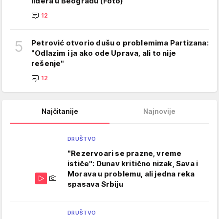
lidera u Beogradu (Foto)
12
5
Petrović otvorio dušu o problemima Partizana:
"Odlazim i ja ako ode Uprava, ali to nije
rešenje"
12
Najčitanije
Najnovije
DRUŠTVO
"Rezervoari se prazne, vreme
ističe": Dunav kritično nizak, Sava i
Morava u problemu, ali jedna reka
spasava Srbiju
DRUŠTVO