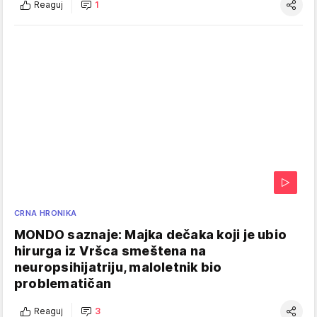
Reaguj
1
CRNA HRONIKA
MONDO saznaje: Majka dečaka koji je ubio
hirurga iz Vršca smeštena na
neuropsihijatriju, maloletnik bio
problematičan
Reaguj
3