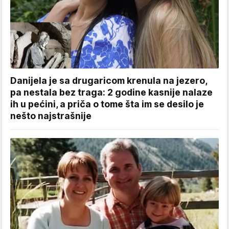
Danijela je sa drugaricom krenula na jezero,
pa nestala bez traga: 2 godine kasnije nalaze
ih u pećini, a priča o tome šta im se desilo je
nešto najstrašnije