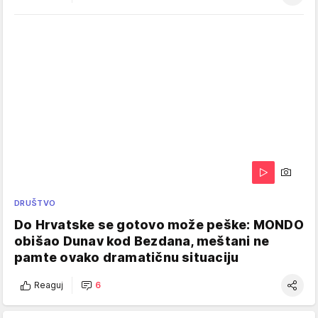
DRUŠTVO
Do Hrvatske se gotovo može peške: MONDO
obišao Dunav kod Bezdana, meštani ne
pamte ovako dramatičnu situaciju
Reaguj
6