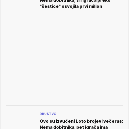
Nema dobitnika, tri igrača preko
"šestice" osvojila prvi milion
DRUŠTVO
Ovo su izvučeni Loto brojevi večeras:
Nema dobitnika, pet igrača ima