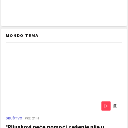
MONDO TEMA
DRUŠTVO
PRE 21 H
"Pljuskovi neće pomoći, rešenje nije u