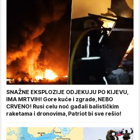
SNAŽNE EKSPLOZIJE ODJEKUJU PO KIJEVU,
IMA MRTVIH! Gore kuće i zgrade, NEBO
CRVENO! Rusi celu noć gađali balističkim
raketama i dronovima, Patriot bi sve rešio!