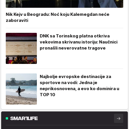
Nik Kejv u Beogradu: Noć koju Kalemegdan neće
zaboraviti
DNK sa Torinskog platna otkriva
vekovima skrivanu istoriju: Naučnici
pronašli neverovatne tragove
Najbolje evropske destinacije za
sportove na vodi: Jedna je
neprikosnovena, a evo ko dominira u
TOP 10