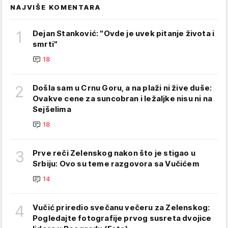
NAJVIŠE KOMENTARA
1
Dejan Stanković: "Ovde je uvek pitanje života i
smrti"
18
2
Došla sam u Crnu Goru, a na plaži ni žive duše:
Ovakve cene za suncobran i ležaljke nisu ni na
Sejšelima
18
3
Prve reči Zelenskog nakon što je stigao u
Srbiju: Ovo su teme razgovora sa Vučićem
14
4
Vučić priredio svečanu večeru za Zelenskog:
Pogledajte fotografije prvog susreta dvojice