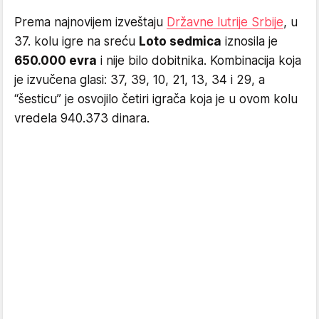
Prema najnovijem izveštaju
Državne lutrije Srbije
, u
37. kolu igre na sreću
Loto sedmica
iznosila je
650.000 evra
i nije bilo dobitnika. Kombinacija koja
je izvučena glasi: 37, 39, 10, 21, 13, 34 i 29, a
“šesticu” je osvojilo četiri igrača koja je u ovom kolu
vredela 940.373 dinara.