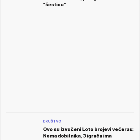
"šesticu"
DRUŠTVO
Ovo su izvučeni Loto brojevi večeras:
Nema dobitnika, 3 igrača ima