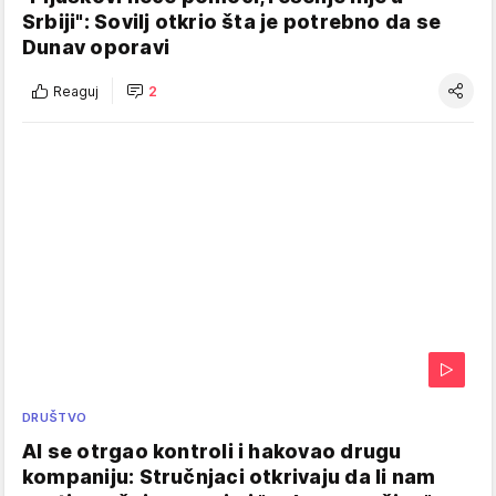
Srbiji": Sovilj otkrio šta je potrebno da se
Dunav oporavi
Reaguj
2
DRUŠTVO
AI se otrgao kontroli i hakovao drugu
kompaniju: Stručnjaci otkrivaju da li nam