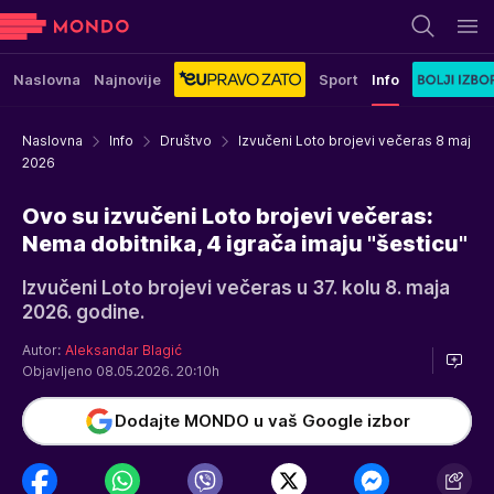
Naslovna
Najnovije
Sport
Info
Naslovna
Info
Društvo
Izvučeni Loto brojevi večeras 8 maj
2026
Ovo su izvučeni Loto brojevi večeras:
Nema dobitnika, 4 igrača imaju "šesticu"
Izvučeni Loto brojevi večeras u 37. kolu 8. maja
2026. godine.
Autor:
Aleksandar Blagić
Objavljeno 08.05.2026. 20:10h
Dodajte MONDO u vaš Google izbor