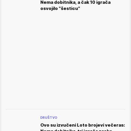
Nema dobitnika, a čak 10 igrača
osvojilo "šesticu"
DRUŠTVO
Ovo su izvučeni Loto brojevi večeras: