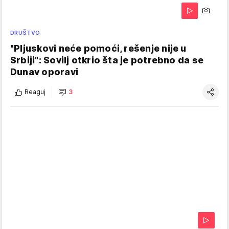
DRUŠTVO
"Pljuskovi neće pomoći, rešenje nije u
Srbiji": Sovilj otkrio šta je potrebno da se
Dunav oporavi
Reaguj
3