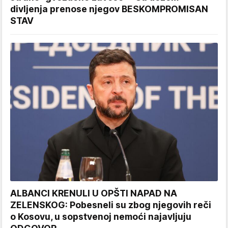
divljenja prenose njegov BESKOMPROMISAN
STAV
ALBANCI KRENULI U OPŠTI NAPAD NA
ZELENSKOG: Pobesneli su zbog njegovih reči
o Kosovu, u sopstvenoj nemoći najavljuju