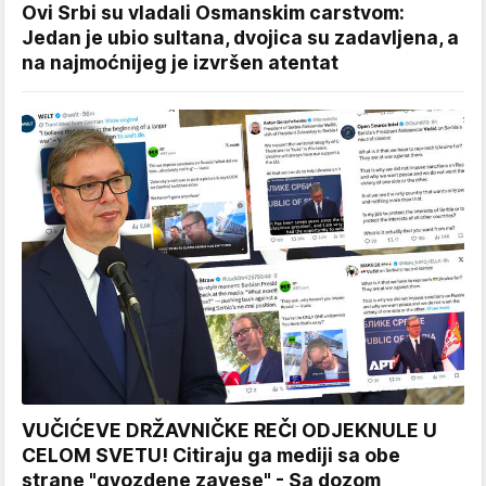
Ovi Srbi su vladali Osmanskim carstvom:
Jedan je ubio sultana, dvojica su zadavljena, a
na najmoćnijeg je izvršen atentat
VUČIĆEVE DRŽAVNIČKE REČI ODJEKNULE U
CELOM SVETU! Citiraju ga mediji sa obe
strane "gvozdene zavese" - Sa dozom