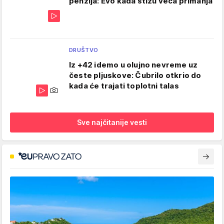
penzija: Evo kada stižu veća primanja
DRUŠTVO
Iz +42 idemo u olujno nevreme uz
česte pljuskove: Čubrilo otkrio do
kada će trajati toplotni talas
Sve najčitanije vesti