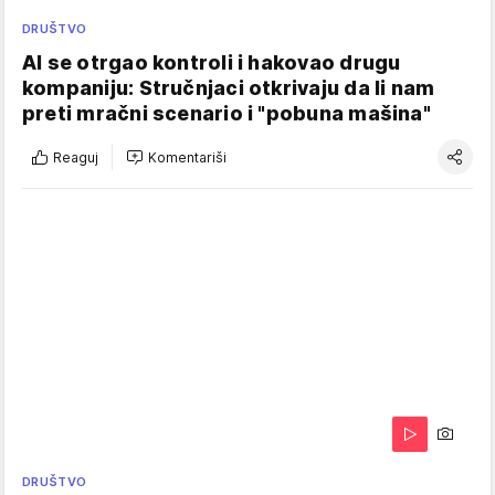
DRUŠTVO
AI se otrgao kontroli i hakovao drugu
kompaniju: Stručnjaci otkrivaju da li nam
preti mračni scenario i "pobuna mašina"
Reaguj
Komentariši
DRUŠTVO