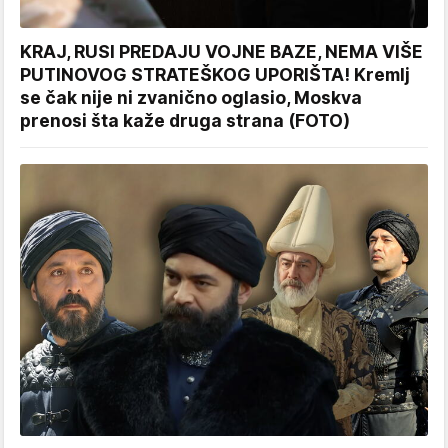
KRAJ, RUSI PREDAJU VOJNE BAZE, NEMA VIŠE
PUTINOVOG STRATEŠKOG UPORIŠTA! Kremlj
se čak nije ni zvanično oglasio, Moskva
prenosi šta kaže druga strana (FOTO)