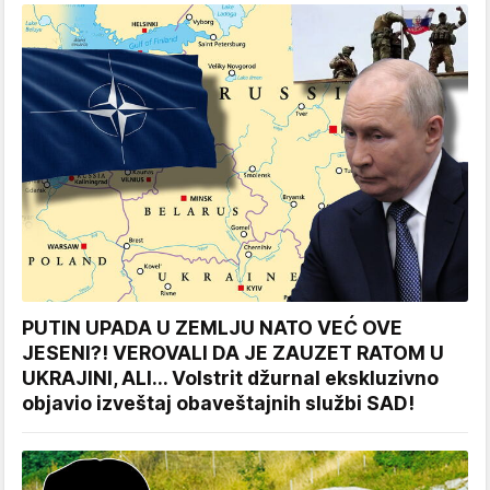
PUTIN UPADA U ZEMLJU NATO VEĆ OVE
JESENI?! VEROVALI DA JE ZAUZET RATOM U
UKRAJINI, ALI... Volstrit džurnal ekskluzivno
objavio izveštaj obaveštajnih službi SAD!