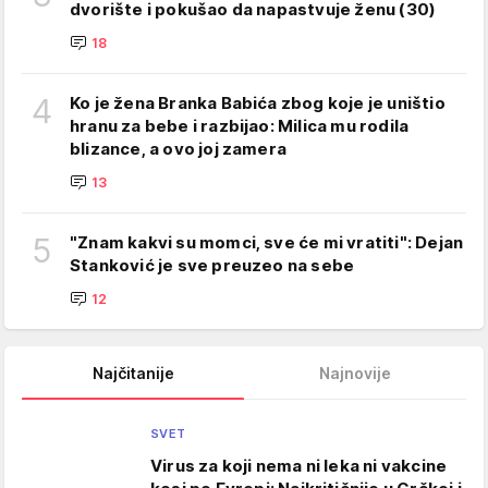
dvorište i pokušao da napastvuje ženu (30)
18
4
Ko je žena Branka Babića zbog koje je uništio
hranu za bebe i razbijao: Milica mu rodila
blizance, a ovo joj zamera
13
5
"Znam kakvi su momci, sve će mi vratiti": Dejan
Stanković je sve preuzeo na sebe
12
Najčitanije
Najnovije
SVET
Virus za koji nema ni leka ni vakcine