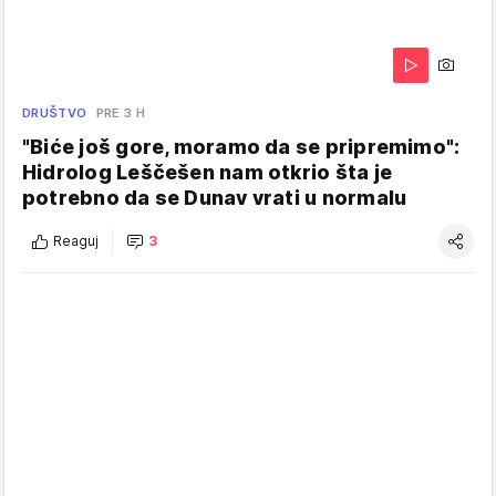
DRUŠTVO
PRE 3 H
"Biće još gore, moramo da se pripremimo":
Hidrolog Leščešen nam otkrio šta je
potrebno da se Dunav vrati u normalu
Reaguj
3