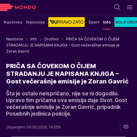
Naslovna
Najnovije
Sport
Info
Naslovna
Info
Društvo
PRIČA SA ČOVEKOM O ČIJEM
STRADANJU JE NAPISANA KNJIGA – Gost večerašnje emisije je
Zoran Gavrić
PRIČA SA ČOVEKOM O ČIJEM
STRADANJU JE NAPISANA KNJIGA –
Gost večerašnje emisije je Zoran Gavrić
Šta je ostalo neispričano, nije se ni dogodilo.
Upravo tim pričama ova emisija daje život. Gost
večerašnje emisije je Zoran Gavrić, pripadnik
Posebnih jedinica policije.
Objavljeno 09.05.2026. 16:05h