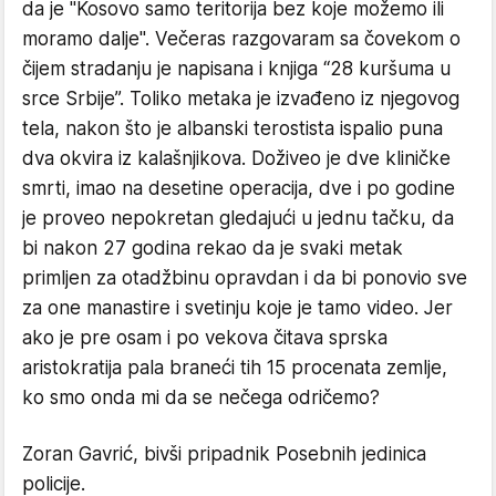
da je "Kosovo samo teritorija bez koje možemo ili
moramo dalje". Večeras razgovaram sa čovekom o
čijem stradanju je napisana i knjiga “28 kuršuma u
srce Srbije”. Toliko metaka je izvađeno iz njegovog
tela, nakon što je albanski terostista ispalio puna
dva okvira iz kalašnjikova. Doživeo je dve kliničke
smrti, imao na desetine operacija, dve i po godine
je proveo nepokretan gledajući u jednu tačku, da
bi nakon 27 godina rekao da je svaki metak
primljen za otadžbinu opravdan i da bi ponovio sve
za one manastire i svetinju koje je tamo video. Jer
ako je pre osam i po vekova čitava sprska
aristokratija pala braneći tih 15 procenata zemlje,
ko smo onda mi da se nečega odričemo?
Zoran Gavrić, bivši pripadnik Posebnih jedinica
policije.