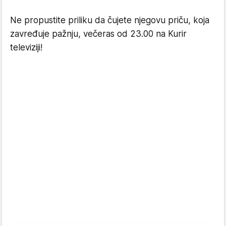
Ne propustite priliku da čujete njegovu priču, koja
zavređuje pažnju, večeras od 23.00 na Kurir
televiziji!