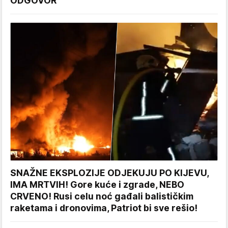
ODGOVOR
SNAŽNE EKSPLOZIJE ODJEKUJU PO KIJEVU,
IMA MRTVIH! Gore kuće i zgrade, NEBO
CRVENO! Rusi celu noć gađali balističkim
raketama i dronovima, Patriot bi sve rešio!