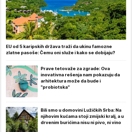
EU od 5 karipskih država traži da ukinu famozne
zlatne pasoše: Čemu oni služe i kako se dobijaju?
Prave tetovaže za zgrade: Ova
inovativna rešenja nam pokazuju da
arhitektura može da bude i
"probiotska"
Bili smo u domovini Lužičkih Srba: Na
njihovim kućama stoji zmijski kralj, a u
drvenim burićima nisu ni pivo, ni vino