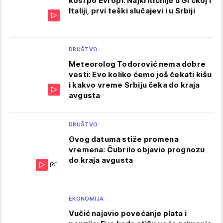
kosi po Evropi: Najkritičnije u Grčkoj i
Italiji, prvi teški slučajevi i u Srbiji
DRUŠTVO
Meteorolog Todorović nema dobre
vesti: Evo koliko ćemo još čekati kišu
i kakvo vreme Srbiju čeka do kraja
avgusta
DRUŠTVO
Ovog datuma stiže promena
vremena: Čubrilo objavio prognozu
do kraja avgusta
EKONOMIJA
Vučić najavio povećanje plata i