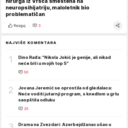
hirurga iz Vršca smeštena na
neuropsihijatriju, maloletnik bio
problematičan
Reaguj
3
NAJVIŠE KOMENTARA
1
Dino Rađa: "Nikola Jokić je genije, ali nikad
neće biti u mojih top 5"
50
2
Jovana Jeremić se oprostila od gledalaca:
Neće voditi jutarnji program, s knedlom u grlu
saopštila odluku
25
3
Drama na Zvezdari: Azerbejdžanac ušao u