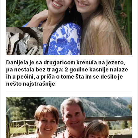
Danijela je sa drugaricom krenula na jezero,
pa nestala bez traga: 2 godine kasnije nalaze
ih u pećini, a priča o tome šta im se desilo je
nešto najstrašnije