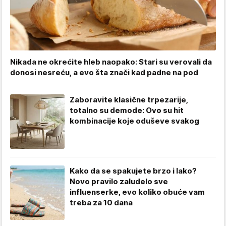
Nikada ne okrećite hleb naopako: Stari su verovali da
donosi nesreću, a evo šta znači kad padne na pod
Zaboravite klasične trpezarije,
totalno su demode: Ovo su hit
kombinacije koje oduševe svakog
Kako da se spakujete brzo i lako?
Novo pravilo zaludelo sve
influenserke, evo koliko obuće vam
treba za 10 dana