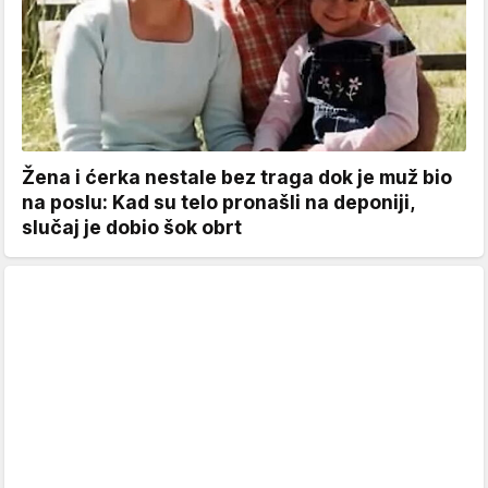
Žena i ćerka nestale bez traga dok je muž bio
na poslu: Kad su telo pronašli na deponiji,
slučaj je dobio šok obrt