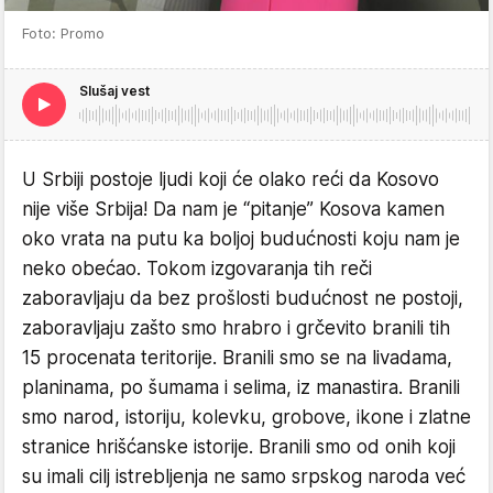
Foto: Promo
Slušaj vest
U Srbiji postoje ljudi koji će olako reći da Kosovo
nije više Srbija! Da nam je “pitanje” Kosova kamen
oko vrata na putu ka boljoj budućnosti koju nam je
neko obećao. Tokom izgovaranja tih reči
zaboravljaju da bez prošlosti budućnost ne postoji,
zaboravljaju zašto smo hrabro i grčevito branili tih
15 procenata teritorije. Branili smo se na livadama,
planinama, po šumama i selima, iz manastira. Branili
smo narod, istoriju, kolevku, grobove, ikone i zlatne
stranice hrišćanske istorije. Branili smo od onih koji
su imali cilj istrebljenja ne samo srpskog naroda već