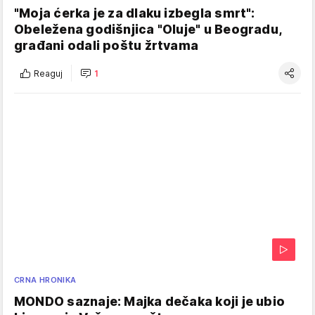
"Moja ćerka je za dlaku izbegla smrt":
Obeležena godišnjica "Oluje" u Beogradu,
građani odali poštu žrtvama
Reaguj
1
CRNA HRONIKA
MONDO saznaje: Majka dečaka koji je ubio