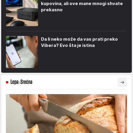
kupovina, ali ove mane mnogi shvate
prekasno
Da li neko može da vas prati preko
Vibera? Evo šta je istina