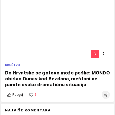
DRUŠTVO
Do Hrvatske se gotovo može peške: MONDO
obišao Dunav kod Bezdana, meštani ne
pamte ovako dramatičnu situaciju
Reaguj
6
NAJVIŠE KOMENTARA