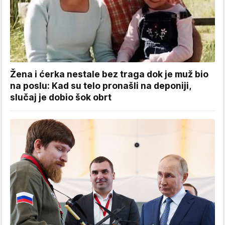
Žena i ćerka nestale bez traga dok je muž bio
na poslu: Kad su telo pronašli na deponiji,
slučaj je dobio šok obrt