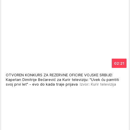
02:21
OTVOREN KONKURS ZA REZERVNE OFICIRE VOJSKE SRBIJE!
Kapetan Dimitrije Bećarević za Kurir televiziju: "Uvek ću pamtiti
svoj prvi let" - evo do kada traje prijava
Izvor: Kurir televizija