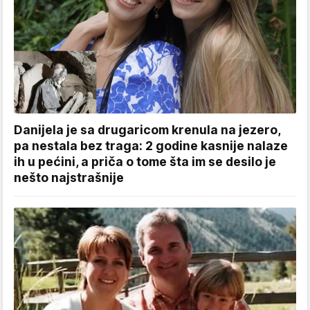
Danijela je sa drugaricom krenula na jezero,
pa nestala bez traga: 2 godine kasnije nalaze
ih u pećini, a priča o tome šta im se desilo je
nešto najstrašnije