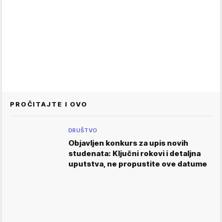
PROČITAJTE I OVO
DRUŠTVO
Objavljen konkurs za upis novih
studenata: Ključni rokovi i detaljna
uputstva, ne propustite ove datume