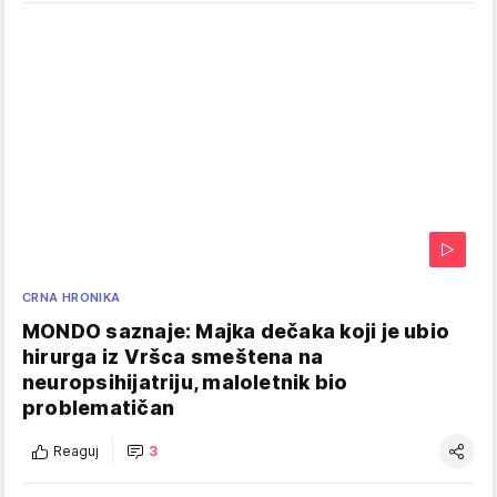
CRNA HRONIKA
MONDO saznaje: Majka dečaka koji je ubio
hirurga iz Vršca smeštena na
neuropsihijatriju, maloletnik bio
problematičan
Reaguj
3