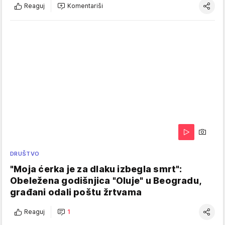
Reaguj
Komentariši
DRUŠTVO
"Moja ćerka je za dlaku izbegla smrt":
Obeležena godišnjica "Oluje" u Beogradu,
građani odali poštu žrtvama
Reaguj
1