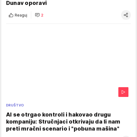
Dunav oporavi
Reaguj
2
DRUŠTVO
AI se otrgao kontroli i hakovao drugu
kompaniju: Stručnjaci otkrivaju da li nam
preti mračni scenario i "pobuna mašina"