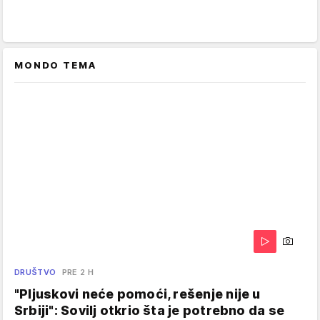
MONDO TEMA
DRUŠTVO
PRE 2 H
"Pljuskovi neće pomoći, rešenje nije u
Srbiji": Sovilj otkrio šta je potrebno da se