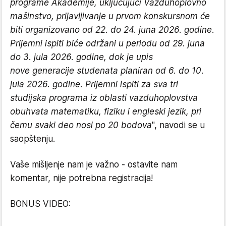
programe Akademije, uključujući Vazduhoplovno
mašinstvo, prijavljivanje u prvom konskursnom će
biti organizovano od 22. do 24. juna 2026. godine.
Prijemni ispiti biće održani u periodu od 29. juna
do 3. jula 2026. godine, dok je upis
nove generacije studenata planiran od 6. do 10.
jula 2026. godine. Prijemni ispiti za sva tri
studijska programa iz oblasti vazduhoplovstva
obuhvata matematiku, fiziku i engleski jezik, pri
čemu svaki deo nosi po 20 bodova
", navodi se u
saopštenju.
Vaše mišljenje nam je važno - ostavite nam
komentar, nije potrebna registracija!
BONUS VIDEO: