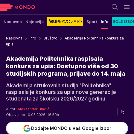
Naslovna
Najnovije
Sport
Info
Naslovna
Info
Društvo
Akademija Politehnika konkurs za
upis
Akademija Politehnika raspisala
konkurs za upis: Dostupno više od 30
studijskih programa, prijave do 14. maja
Akademija strukovnih studija "Politehnika"
raspisala je konkurs za upis nove generacije
studenata za školsku 2026/2027 godinu.
Autor:
Aleksandar Blagić
Objavljeno 10.05.2026. 16:50h
Dodajte MONDO u vaš Google izbor