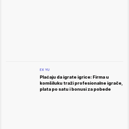
EX YU
Plaćaju da igrate igrice: Firma u
komšiluku traži profesionalne igrače,
plata po satu i bonusi za pobede