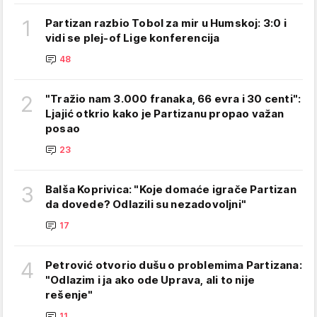
1
Partizan razbio Tobol za mir u Humskoj: 3:0 i
vidi se plej-of Lige konferencija
48
2
"Tražio nam 3.000 franaka, 66 evra i 30 centi":
Ljajić otkrio kako je Partizanu propao važan
posao
23
3
Balša Koprivica: "Koje domaće igrače Partizan
da dovede? Odlazili su nezadovoljni"
17
4
Petrović otvorio dušu o problemima Partizana:
"Odlazim i ja ako ode Uprava, ali to nije
rešenje"
11