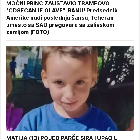
MOĆNI PRINC ZAUSTAVIO TRAMPOVO
"ODSECANJE GLAVE" IRANU! Predsednik
Amerike nudi poslednju šansu, Teheran
umesto sa SAD pregovara sa zalivskom
zemljom (FOTO)
MATIJA (13) POJEO PARČE SIRA I UPAO U