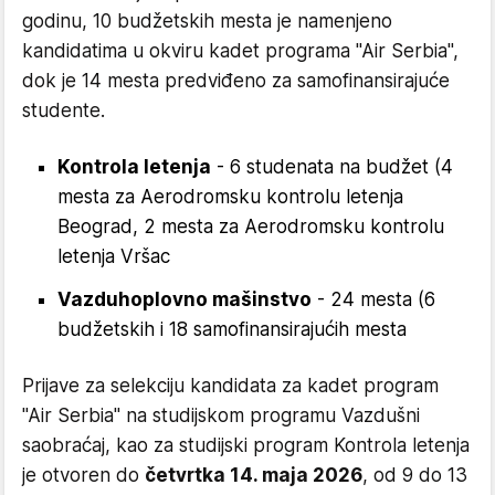
godinu, 10 budžetskih mesta je namenjeno
kandidatima u okviru kadet programa "Air Serbia",
dok je 14 mesta predviđeno za samofinansirajuće
studente.
Kontrola letenja
- 6 studenata na budžet (4
mesta za Aerodromsku kontrolu letenja
Beograd, 2 mesta za Aerodromsku kontrolu
letenja Vršac
Vazduhoplovno mašinstvo
- 24 mesta (6
budžetskih i 18 samofinansirajućih mesta
Prijave za selekciju kandidata za kadet program
"Air Serbia" na studijskom programu Vazdušni
saobraćaj, kao za studijski program Kontrola letenja
je otvoren do
četvrtka 14. maja 2026
, od 9 do 13