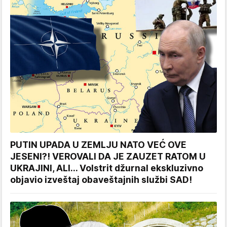
PUTIN UPADA U ZEMLJU NATO VEĆ OVE
JESENI?! VEROVALI DA JE ZAUZET RATOM U
UKRAJINI, ALI... Volstrit džurnal ekskluzivno
objavio izveštaj obaveštajnih službi SAD!