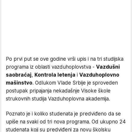
Po prvi put se ove godine vrši upis i na tri studijska
programa iz oblasti vazduhoplovstva -
Vazdušni
saobraćaj
,
Kontrola letenja
i
Vazduhoplovno
mašinstvo
. Odlukom Vlade Srbije je sproveden
postupak pripajanja nekadašnje Visoke škole
strukovnih studija Vazduhoplovna akademija.
Poznato je i koliko studenata je predviđeno da se
upiše na svaki od tri nova programa. Od ukupno 24
studenata koji su predviđeni za novu školsku