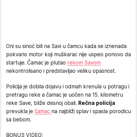
Oni su sinoć bili na Savi u čamcu kada se iznenada
pokvario motor koji muškarac nije uspeo ponovo da
startuje. Čamac je plutao
rekom Savom
nekontrolisano i predstavljao veliku opasnost.
Policija je dobila dojavu i odmah krenula u potragu i
pretragu reke a čamac je uočen na 15. kilometru
reke Save, bliže desnoj obali.
Rečna policija
prevukla je
čamac
na najbliži splav i spasla porodicu
sa bebom.
BONUS VIDEO: