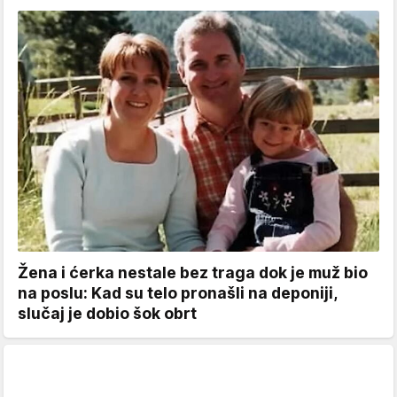
Žena i ćerka nestale bez traga dok je muž bio
na poslu: Kad su telo pronašli na deponiji,
slučaj je dobio šok obrt