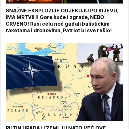
SNAŽNE EKSPLOZIJE ODJEKUJU PO KIJEVU,
IMA MRTVIH! Gore kuće i zgrade, NEBO
CRVENO! Rusi celu noć gađali balističkim
raketama i dronovima, Patriot bi sve rešio!
PUTIN UPADA U ZEMLJU NATO VEĆ OVE