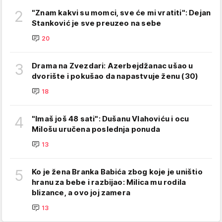
2
"Znam kakvi su momci, sve će mi vratiti": Dejan
Stanković je sve preuzeo na sebe
20
3
Drama na Zvezdari: Azerbejdžanac ušao u
dvorište i pokušao da napastvuje ženu (30)
18
4
"Imaš još 48 sati": Dušanu Vlahoviću i ocu
Milošu uručena poslednja ponuda
13
5
Ko je žena Branka Babića zbog koje je uništio
hranu za bebe i razbijao: Milica mu rodila
blizance, a ovo joj zamera
13