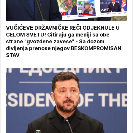
VUČIĆEVE DRŽAVNIČKE REČI ODJEKNULE U
CELOM SVETU! Citiraju ga mediji sa obe
strane "gvozdene zavese" - Sa dozom
divljenja prenose njegov BESKOMPROMISAN
STAV