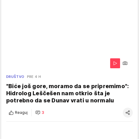
DRUŠTVO
PRE 4 H
"Biće još gore, moramo da se pripremimo":
Hidrolog Leščešen nam otkrio šta je
potrebno da se Dunav vrati u normalu
Reaguj
3