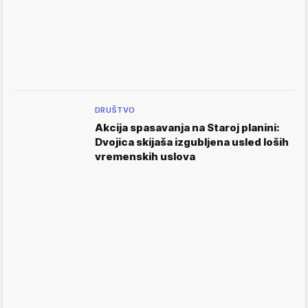
DRUŠTVO
Akcija spasavanja na Staroj planini:
Dvojica skijaša izgubljena usled loših
vremenskih uslova