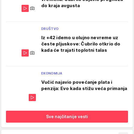
do kraja avgusta
DRUŠTVO
Iz +42 idemo u olujno nevreme uz
česte pljuskove: Čubrilo otkrio do
kada će trajati toplotni talas
EKONOMIJA
Vučić najavio povećanje plata i
penzija: Evo kada stižu veća primanja
Sve najčitanije vesti