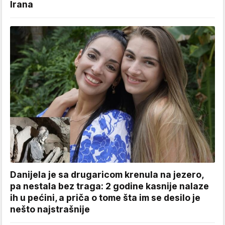
Irana
Danijela je sa drugaricom krenula na jezero,
pa nestala bez traga: 2 godine kasnije nalaze
ih u pećini, a priča o tome šta im se desilo je
nešto najstrašnije