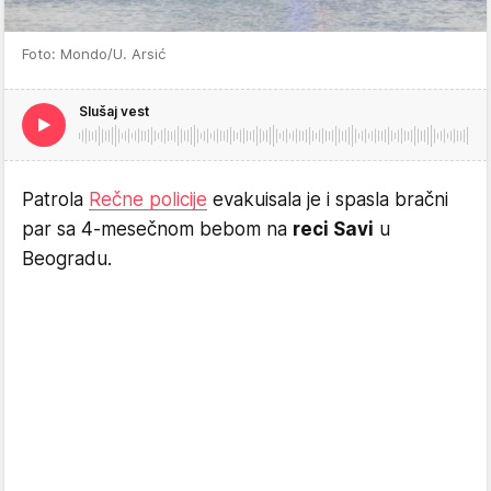
Foto: Mondo/U. Arsić
Slušaj vest
Patrola
Rečne policije
evakuisala je i spasla bračni
par sa 4-mesečnom bebom na
reci Savi
u
Beogradu.