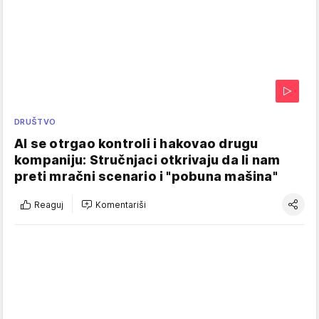
DRUŠTVO
AI se otrgao kontroli i hakovao drugu
kompaniju: Stručnjaci otkrivaju da li nam
preti mračni scenario i "pobuna mašina"
Reaguj
Komentariši