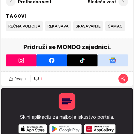
Prethodna vest
Sledeća vest
TAGOVI
REČNA POLICIJA
REKA SAVA
SPASAVANJE
ČAMAC
Pridruži se MONDO zajednici.
Reaguj
1
Skini aplikaciju za najbolje iskustvo portala.