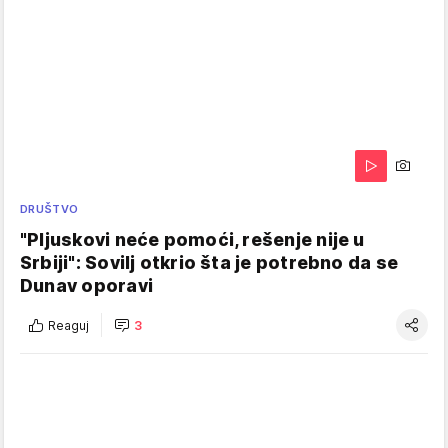
DRUŠTVO
"Pljuskovi neće pomoći, rešenje nije u
Srbiji": Sovilj otkrio šta je potrebno da se
Dunav oporavi
Reaguj
3