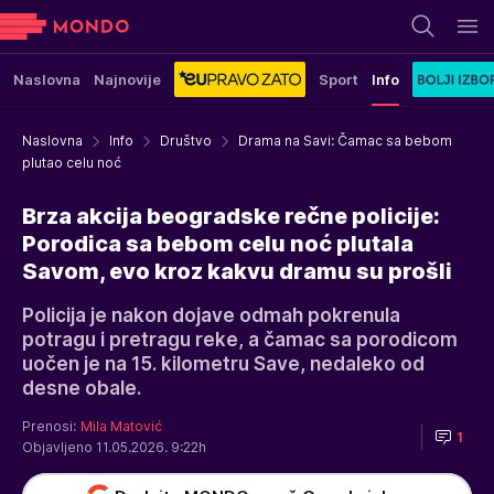
Naslovna
Najnovije
Sport
Info
Naslovna
Info
Društvo
Drama na Savi: Čamac sa bebom
plutao celu noć
Brza akcija beogradske rečne policije:
Porodica sa bebom celu noć plutala
Savom, evo kroz kakvu dramu su prošli
Policija je nakon dojave odmah pokrenula
potragu i pretragu reke, a čamac sa porodicom
uočen je na 15. kilometru Save, nedaleko od
desne obale.
Prenosi:
Mila Matović
1
Objavljeno 11.05.2026. 9:22h