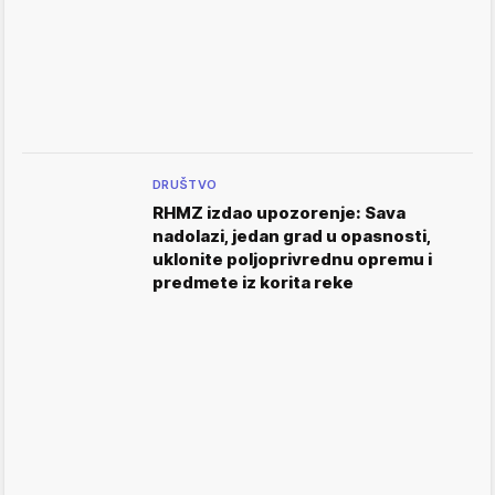
DRUŠTVO
RHMZ izdao upozorenje: Sava
nadolazi, jedan grad u opasnosti,
uklonite poljoprivrednu opremu i
predmete iz korita reke