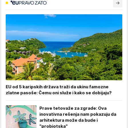
EU od 5 karipskih država traži da ukinu famozne
zlatne pasoše: Čemu oni služe i kako se dobijaju?
Prave tetovaže za zgrade: Ova
inovativna rešenja nam pokazuju da
arhitektura može da bude i
"probiotska"