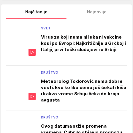
Najčitanije
Najnovije
SVET
Virus za koji nema ni leka ni vakcine
kosi po Evropi: Najkritičnije u Grčkoj i
Italiji, prvi teški slučajevi i u Srbiji
DRUŠTVO
Meteorolog Todorović nema dobre
vesti: Evo koliko ćemo još čekati kišu
i kakvo vreme Srbiju čeka do kraja
avgusta
DRUŠTVO
Ovog datuma stiže promena
vremena: Čubrilo objavio prognozu