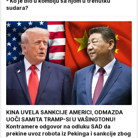
- Ko je bio u kombiju sa njom u trenutku
sudara?
KINA UVELA SANKCIJE AMERICI, ODMAZDA
UOČI SAMITA TRAMP-SI U VAŠINGTONU!
Kontramere odgovor na odluku SAD da
prekine uvoz robota iz Pekinga i sankcije zbog