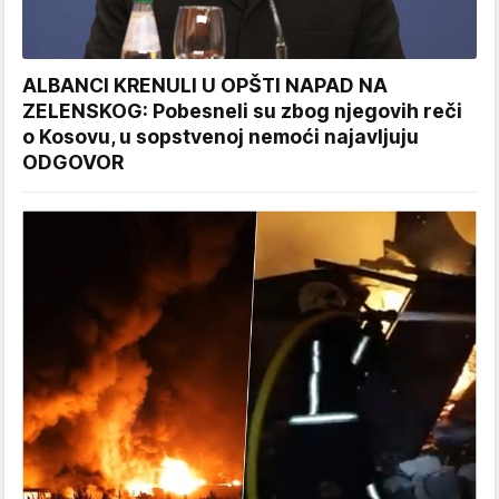
ALBANCI KRENULI U OPŠTI NAPAD NA
ZELENSKOG: Pobesneli su zbog njegovih reči
o Kosovu, u sopstvenoj nemoći najavljuju
ODGOVOR