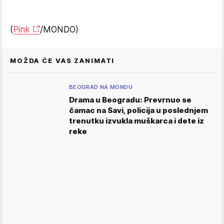
(
Pink
/MONDO)
MOŽDA ĆE VAS ZANIMATI
BEOGRAD NA MONDU
Drama u Beogradu: Prevrnuo se
čamac na Savi, policija u poslednjem
trenutku izvukla muškarca i dete iz
reke