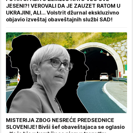
JESENI?! VEROVALI DA JE ZAUZET RATOM U
UKRAJINI, ALI... Volstrit džurnal ekskluzivno
objavio izveštaj obaveštajnih službi SAD!
MISTERIJA ZBOG NESREĆE PREDSEDNICE
SLOVENIJE! Bivši šef obaveštajaca se oglasio