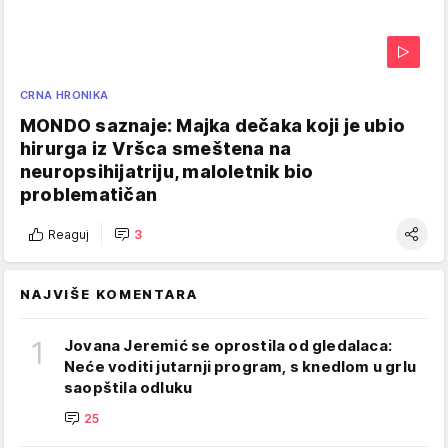
CRNA HRONIKA
MONDO saznaje: Majka dečaka koji je ubio
hirurga iz Vršca smeštena na
neuropsihijatriju, maloletnik bio
problematičan
Reaguj
3
NAJVIŠE KOMENTARA
1
Jovana Jeremić se oprostila od gledalaca:
Neće voditi jutarnji program, s knedlom u grlu
saopštila odluku
25