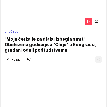
DRUŠTVO
"Moja ćerka je za dlaku izbegla smrt":
Obeležena godišnjica "Oluje" u Beogradu,
građani odali poštu žrtvama
Reaguj
1