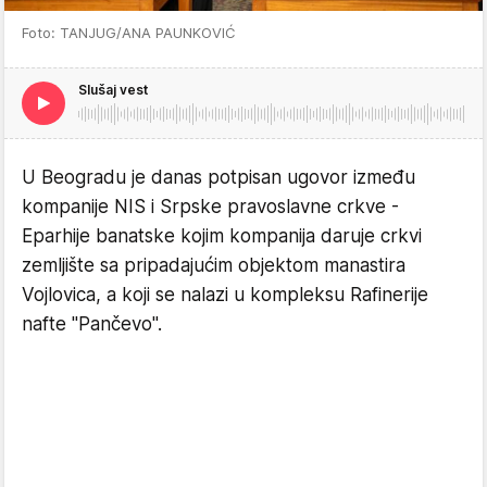
Foto: TANJUG/ANA PAUNKOVIĆ
Slušaj vest
U Beogradu je danas potpisan ugovor između
kompanije NIS i Srpske pravoslavne crkve -
Eparhije banatske kojim kompanija daruje crkvi
zemljište sa pripadajućim objektom manastira
Vojlovica, a koji se nalazi u kompleksu Rafinerije
nafte "Pančevo".