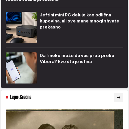
Jeftini mini PC deluje kao odlična
kupovina, ali ove mane mnogi shvate
prekasno
Da li neko može da vas prati preko
Vibera? Evo šta je istina