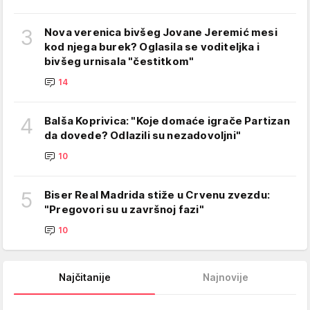
3
Nova verenica bivšeg Jovane Jeremić mesi
kod njega burek? Oglasila se voditeljka i
bivšeg urnisala "čestitkom"
14
4
Balša Koprivica: "Koje domaće igrače Partizan
da dovede? Odlazili su nezadovoljni"
10
5
Biser Real Madrida stiže u Crvenu zvezdu:
"Pregovori su u završnoj fazi"
10
Najčitanije
Najnovije