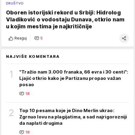
DRUŠTVO
Oboren istorijski rekord u Srbiji: Hidrolog
Vladiković o vodostaju Dunava, otkrio nam
u kojim mestima je najkritičnije
Reaguj
5
NAJVIŠE KOMENTARA
1
"Tražio nam 3.000 franaka, 66 evra i 30 centi":
Ljajić otkrio kako je Partizanu propao važan
posao
18
2
Top 10 pesama koje je Dino Merlin ukrao:
Zgrnuo lovu na plagijatima, a sad najrigorozniji
da naplati drugima
18