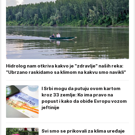
Hidrolog nam otkriva kakvo je "zdravlje" naših reka:
"Ubrzano raskidamo sa klimom na kakvu smo navikli"
I Srbi mogu da putuju ovom kartom
kroz 33 zemlje: Ko ima pravo na
popust i kako da obiđe Evropu vozom
jeftinije
Svi smo se prikovali za klima uređaje