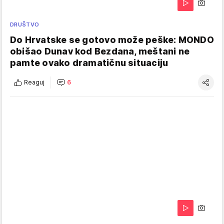
DRUŠTVO
Do Hrvatske se gotovo može peške: MONDO
obišao Dunav kod Bezdana, meštani ne
pamte ovako dramatičnu situaciju
Reaguj
6