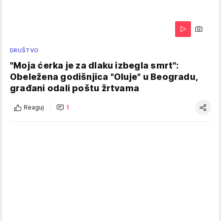
DRUŠTVO
"Moja ćerka je za dlaku izbegla smrt":
Obeležena godišnjica "Oluje" u Beogradu,
građani odali poštu žrtvama
Reaguj
1