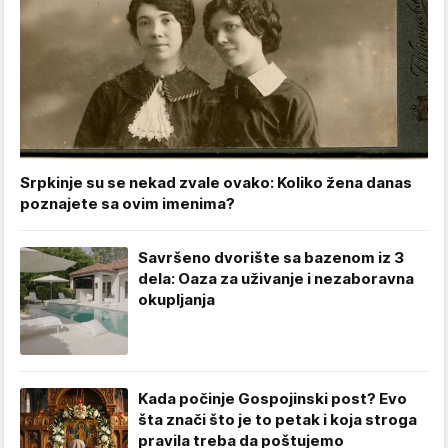
Srpkinje su se nekad zvale ovako: Koliko žena danas
poznajete sa ovim imenima?
Savršeno dvorište sa bazenom iz 3
dela: Oaza za uživanje i nezaboravna
okupljanja
Kada počinje Gospojinski post? Evo
šta znači što je to petak i koja stroga
pravila treba da poštujemo