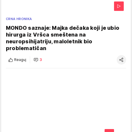
CRNA HRONIKA
MONDO saznaje: Majka dečaka koji je ubio
hirurga iz Vršca smeštena na
neuropsihijatriju, maloletnik bio
problematičan
Reaguj
3