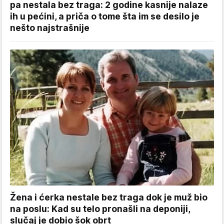
pa nestala bez traga: 2 godine kasnije nalaze
ih u pećini, a priča o tome šta im se desilo je
nešto najstrašnije
Žena i ćerka nestale bez traga dok je muž bio
na poslu: Kad su telo pronašli na deponiji,
slučaj je dobio šok obrt