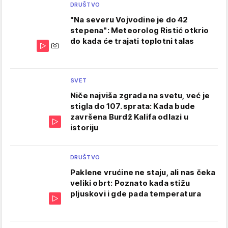
DRUŠTVO
"Na severu Vojvodine je do 42
stepena": Meteorolog Ristić otkrio
do kada će trajati toplotni talas
SVET
Niče najviša zgrada na svetu, već je
stigla do 107. sprata: Kada bude
završena Burdž Kalifa odlazi u
istoriju
DRUŠTVO
Paklene vrućine ne staju, ali nas čeka
veliki obrt: Poznato kada stižu
pljuskovi i gde pada temperatura