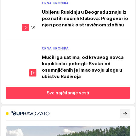
CRNA HRONIKA
Ubijenu Ruskinju u Beogradu znaju iz
poznatih noćnih klubova: Progovorio
njen poznanik o stravičnom zločinu
CRNA HRONIKA
Mučili ga satima, od krvavog novca
kupili kola i pobegli: Svako od
osumnjičenih je imao svoju ulogu u
ubistvu Radivoja
Sve najčitanije vesti