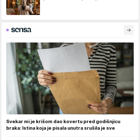
Svekar mi je krišom dao kovertu pred godišnjicu
braka: Istina koja je pisala unutra srušila je sve