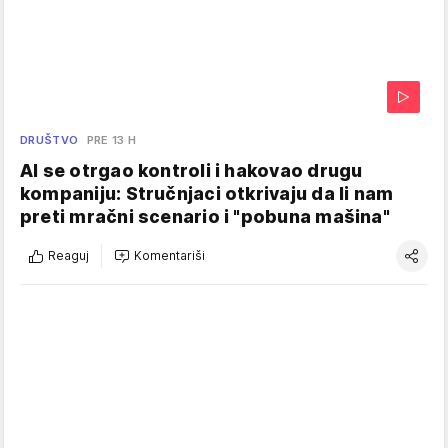
DRUŠTVO
PRE 13 H
AI se otrgao kontroli i hakovao drugu
kompaniju: Stručnjaci otkrivaju da li nam
preti mračni scenario i "pobuna mašina"
Reaguj
Komentariši