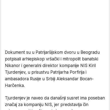
Dokument su u Patrijaršijskom dvoru u Beogradu
potpisali arhiepiskop vršački i mitropolit banatski
Nikanor i generalni direktor kompanije NIS Kiril
Tjurdenjev, u prisustvu Patrijarha Porfirija i
ambasadora Rusije u Srbiji Aleksandar Bocan-
Harčenka.
Tjurdenjev je naveo da današnji susret ima poseban
značaj za kompaniju NIS, jer predstavlja čin