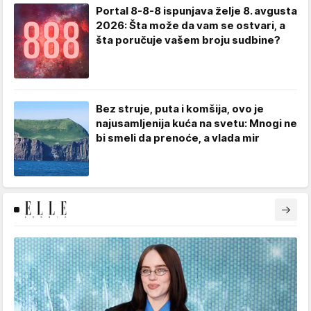
Portal 8-8-8 ispunjava želje 8. avgusta
2026: Šta može da vam se ostvari, a
šta poručuje vašem broju sudbine?
Bez struje, puta i komšija, ovo je
najusamljenija kuća na svetu: Mnogi ne
bi smeli da prenoće, a vlada mir