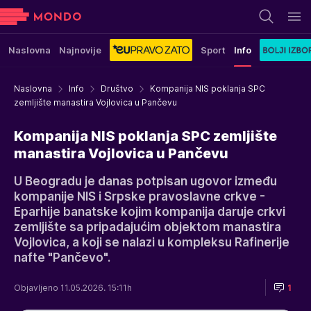
Naslovna
Najnovije
Sport
Info
Naslovna
Info
Društvo
Kompanija NIS poklanja SPC
zemljište manastira Vojlovica u Pančevu
Kompanija NIS poklanja SPC zemljište
manastira Vojlovica u Pančevu
U Beogradu je danas potpisan ugovor između
kompanije NIS i Srpske pravoslavne crkve -
Eparhije banatske kojim kompanija daruje crkvi
zemljište sa pripadajućim objektom manastira
Vojlovica, a koji se nalazi u kompleksu Rafinerije
nafte "Pančevo".
Objavljeno 11.05.2026. 15:11h
1