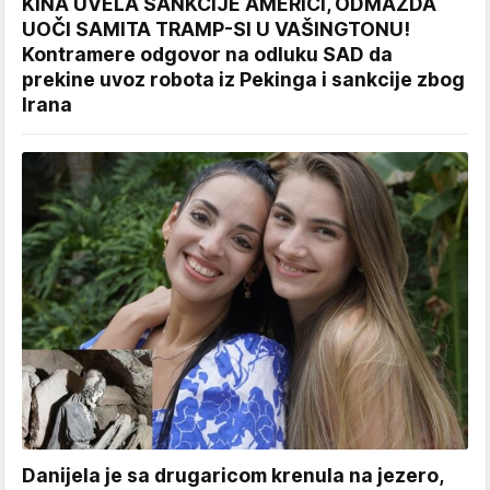
KINA UVELA SANKCIJE AMERICI, ODMAZDA
UOČI SAMITA TRAMP-SI U VAŠINGTONU!
Kontramere odgovor na odluku SAD da
prekine uvoz robota iz Pekinga i sankcije zbog
Irana
Danijela je sa drugaricom krenula na jezero,