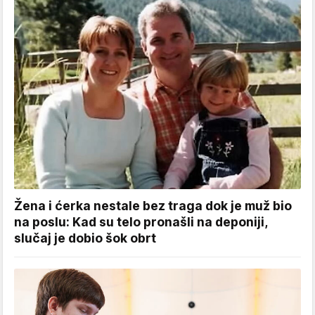
Žena i ćerka nestale bez traga dok je muž bio
na poslu: Kad su telo pronašli na deponiji,
slučaj je dobio šok obrt