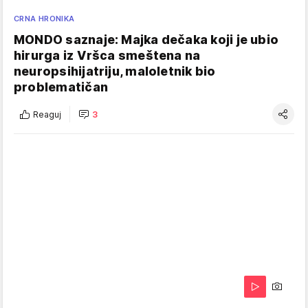
CRNA HRONIKA
MONDO saznaje: Majka dečaka koji je ubio
hirurga iz Vršca smeštena na
neuropsihijatriju, maloletnik bio
problematičan
Reaguj
3