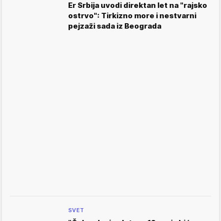
Er Srbija uvodi direktan let na "rajsko
ostrvo": Tirkizno more i nestvarni
pejzaži sada iz Beograda
SVET