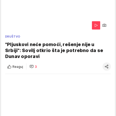
DRUŠTVO
"Pljuskovi neće pomoći, rešenje nije u
Srbiji": Sovilj otkrio šta je potrebno da se
Dunav oporavi
Reaguj
3