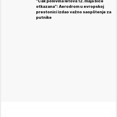
"Čak polovina letova 12. maja biće
otkazana": Aerodrom u evropskoj
prestonici izdao važno saopštenje za
putnike