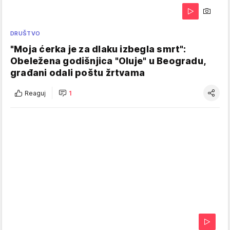
DRUŠTVO
"Moja ćerka je za dlaku izbegla smrt":
Obeležena godišnjica "Oluje" u Beogradu,
građani odali poštu žrtvama
Reaguj
1