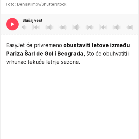
Foto: DenisKlimov/Shutterstock
Slušaj vest
EasyJet će privremeno
obustaviti letove između
Pariza Šarl de Gol i Beograda,
što će obuhvatiti i
vrhunac tekuće letnje sezone.