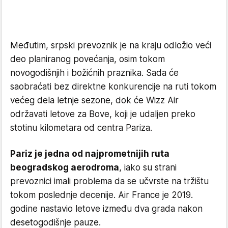
Međutim, srpski prevoznik je na kraju odložio veći
deo planiranog povećanja, osim tokom
novogodišnjih i božićnih praznika. Sada će
saobraćati bez direktne konkurencije na ruti tokom
većeg dela letnje sezone, dok će Wizz Air
održavati letove za Bove, koji je udaljen preko
stotinu kilometara od centra Pariza.
Pariz je jedna od najprometnijih ruta
beogradskog aerodroma
, iako su strani
prevoznici imali problema da se učvrste na tržištu
tokom poslednje decenije. Air France je 2019.
godine nastavio letove između dva grada nakon
desetogodišnje pauze.