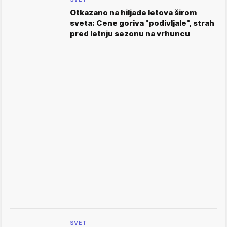
Otkazano na hiljade letova širom
sveta: Cene goriva "podivljale", strah
pred letnju sezonu na vrhuncu
SVET