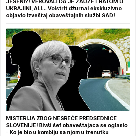
JESENI?! VEROVALI DA JE ZAUZET RATOM U
UKRAJINI, ALI... Volstrit džurnal ekskluzivno
objavio izveštaj obaveštajnih službi SAD!
MISTERIJA ZBOG NESREĆE PREDSEDNICE
SLOVENIJE! Bivši šef obaveštajaca se oglasio
- Ko je bio u kombiju sa njom u trenutku