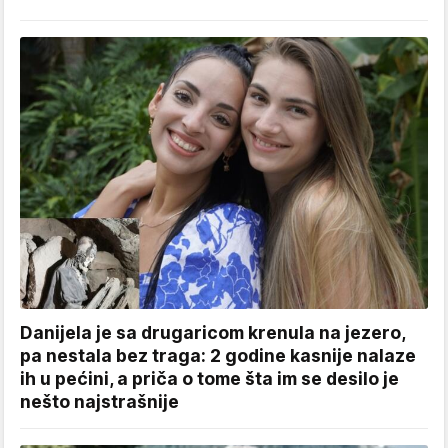
Danijela je sa drugaricom krenula na jezero,
pa nestala bez traga: 2 godine kasnije nalaze
ih u pećini, a priča o tome šta im se desilo je
nešto najstrašnije