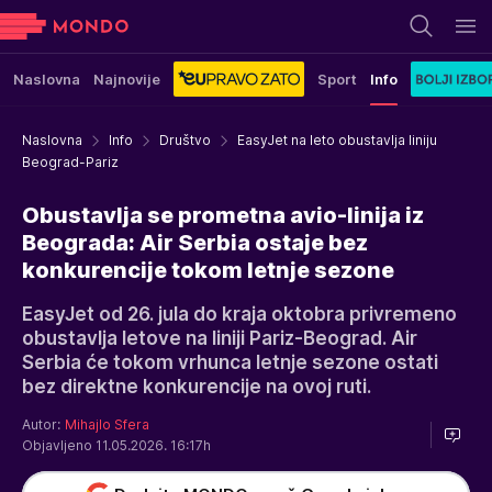
Naslovna
Najnovije
Sport
Info
Naslovna
Info
Društvo
EasyJet na leto obustavlja liniju
Beograd-Pariz
Obustavlja se prometna avio-linija iz
Beograda: Air Serbia ostaje bez
konkurencije tokom letnje sezone
EasyJet od 26. jula do kraja oktobra privremeno
obustavlja letove na liniji Pariz-Beograd. Air
Serbia će tokom vrhunca letnje sezone ostati
bez direktne konkurencije na ovoj ruti.
Autor:
Mihajlo Sfera
Objavljeno 11.05.2026. 16:17h