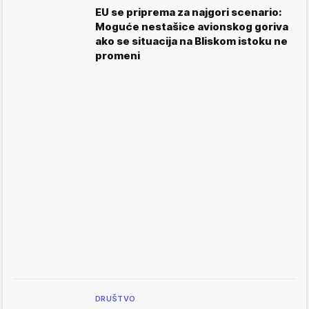
EU se priprema za najgori scenario:
Moguće nestašice avionskog goriva
ako se situacija na Bliskom istoku ne
promeni
DRUŠTVO