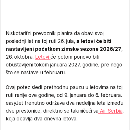
Niskotarifni prevoznik planira da obavi svoj
poslednji let na toj ruti 26. jula,
a letovi će biti
nastavljeni početkom zimske sezone 2026/27
,
26. oktobra.
Letovi
će potom ponovo biti
obustavljeni tokom januara 2027. godine, pre nego
što se nastave u februaru.
Ovaj potez sledi prethodnu pauzu u letovima na toj
ruti ranije ove godine, od 9. januara do 6. februara.
easyJet trenutno održava dva nedeljna leta između
dve prestonice, direktno se takmičeći sa
Air Serbia
,
koja obavlja dva dnevna letova.