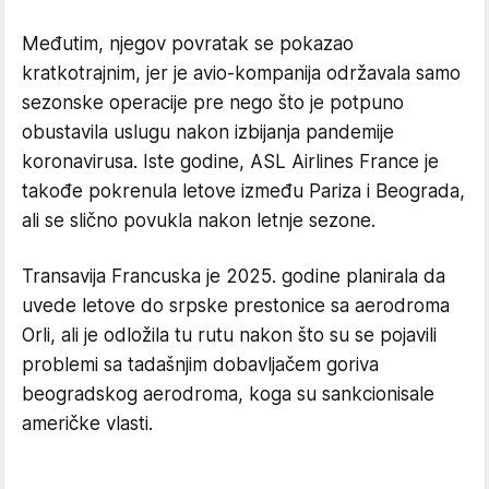
Međutim, njegov povratak se pokazao
kratkotrajnim, jer je avio-kompanija održavala samo
sezonske operacije pre nego što je potpuno
obustavila uslugu nakon izbijanja pandemije
koronavirusa. Iste godine, ASL Airlines France je
takođe pokrenula letove između Pariza i Beograda,
ali se slično povukla nakon letnje sezone.
Transavija Francuska je 2025. godine planirala da
uvede letove do srpske prestonice sa aerodroma
Orli, ali je odložila tu rutu nakon što su se pojavili
problemi sa tadašnjim dobavljačem goriva
beogradskog aerodroma, koga su sankcionisale
američke vlasti.