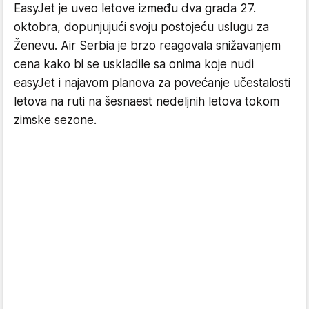
EasyJet je uveo letove između dva grada 27.
oktobra, dopunjujući svoju postojeću uslugu za
Ženevu. Air Serbia je brzo reagovala snižavanjem
cena kako bi se uskladile sa onima koje nudi
easyJet i najavom planova za povećanje učestalosti
letova na ruti na šesnaest nedeljnih letova tokom
zimske sezone.