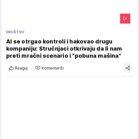
DRUŠTVO
AI se otrgao kontroli i hakovao drugu
kompaniju: Stručnjaci otkrivaju da li nam
preti mračni scenario i "pobuna mašina"
Reaguj
Komentariši