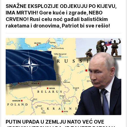
SNAŽNE EKSPLOZIJE ODJEKUJU PO KIJEVU,
IMA MRTVIH! Gore kuće i zgrade, NEBO
CRVENO! Rusi celu noć gađali balističkim
raketama i dronovima, Patriot bi sve rešio!
PUTIN UPADA U ZEMLJU NATO VEĆ OVE