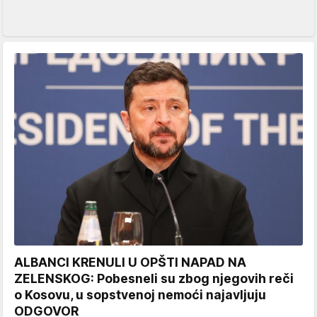
ALBANCI KRENULI U OPŠTI NAPAD NA
ZELENSKOG: Pobesneli su zbog njegovih reči
o Kosovu, u sopstvenoj nemoći najavljuju
ODGOVOR