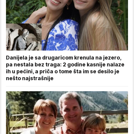
Danijela je sa drugaricom krenula na jezero,
pa nestala bez traga: 2 godine kasnije nalaze
ih u pećini, a priča o tome šta im se desilo je
nešto najstrašnije