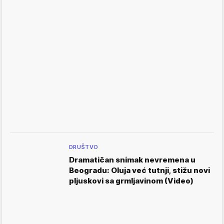
DRUŠTVO
Dramatičan snimak nevremena u
Beogradu: Oluja već tutnji, stižu novi
pljuskovi sa grmljavinom (Video)