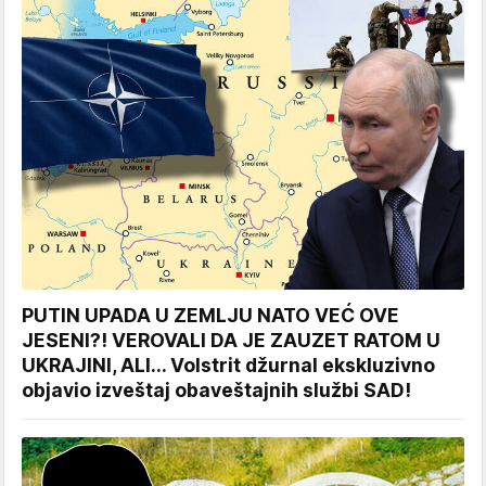
PUTIN UPADA U ZEMLJU NATO VEĆ OVE
JESENI?! VEROVALI DA JE ZAUZET RATOM U
UKRAJINI, ALI... Volstrit džurnal ekskluzivno
objavio izveštaj obaveštajnih službi SAD!