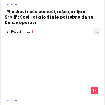
DRUŠTVO
"Pljuskovi neće pomoći, rešenje nije u
Srbiji": Sovilj otkrio šta je potrebno da se
Dunav oporavi
Reaguj
3
DRUŠTVO