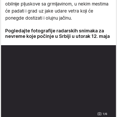
obilnije pljuskove sa grmljavinom, u nekim mestima
će padati i grad uz jake udare vetra koji će
ponegde dostizati i olujnu jačinu.
Pogledajte fotografije radarskih snimaka za
nevreme koje počinje u Srbiji u utorak 12. maja
1/6