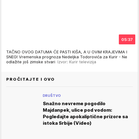
05:37
TAČNO OVOG DATUMA ĆE PASTI KIŠA, A U OVIM KRAJEVIMA I
SNEG! Vremenska prognoza Nedeljka Todorovića za Kurir - Ne
odlažite još zimske stvari
Izvor: Kurir televizija
PROČITAJTE I OVO
DRUŠTVO
Snažno nevreme pogodilo
Majdanpek, ulice pod vodom:
Pogledajte apokaliptične prizore sa
istoka Srbije (Video)