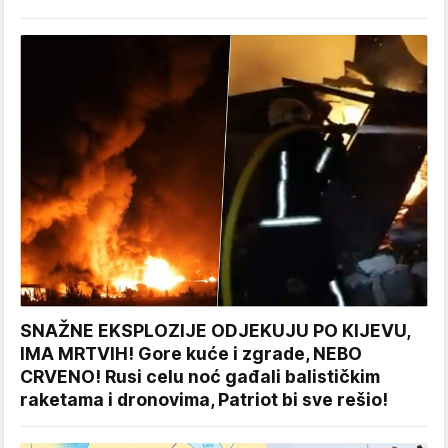
SNAŽNE EKSPLOZIJE ODJEKUJU PO KIJEVU,
IMA MRTVIH! Gore kuće i zgrade, NEBO
CRVENO! Rusi celu noć gađali balističkim
raketama i dronovima, Patriot bi sve rešio!