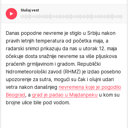
Slušaj vest
Danas popodne nevreme je stiglo u Srbiju nakon
pravih letnjih temperatura od početka maja, a
radarski snimci prikazuju da nas u utorak 12. maja
očekuje dosta snažnije nevreme sa više pljuskova
praćenih grmljavinom i gradom. Republički
hidrometeorološki zavod (RHMZ) je izdao posebno
upozorenje za sutra, mogući su čak i olujni udari
vetra nakon današnjeg
nevremena koje je pogodilo
Beograd
, a
grad je padao u Majdanpeku
u kom su
brojne ulice bile pod vodom.