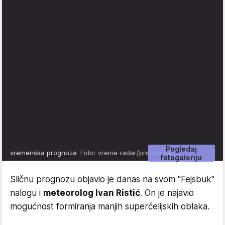
Pogledaj
vremenska prognoza
Foto: vreme radar/printscreen
fotogaleriju
Sličnu prognozu objavio je danas na svom "Fejsbuk"
nalogu i
meteorolog Ivan Ristić
. On je najavio
mogućnost formiranja manjih superćelijskih oblaka.