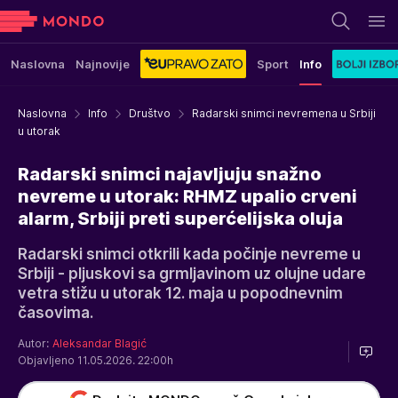
Naslovna
Najnovije
Sport
Info
Naslovna
Info
Društvo
Radarski snimci nevremena u Srbiji
u utorak
Radarski snimci najavljuju snažno
nevreme u utorak: RHMZ upalio crveni
alarm, Srbiji preti superćelijska oluja
Radarski snimci otkrili kada počinje nevreme u
Srbiji - pljuskovi sa grmljavinom uz olujne udare
vetra stižu u utorak 12. maja u popodnevnim
časovima.
Autor:
Aleksandar Blagić
Objavljeno 11.05.2026. 22:00h