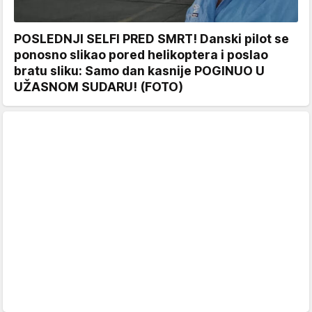
POSLEDNJI SELFI PRED SMRT! Danski pilot se
ponosno slikao pored helikoptera i poslao
bratu sliku: Samo dan kasnije POGINUO U
UŽASNOM SUDARU! (FOTO)