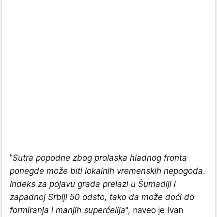
"
Sutra popodne zbog prolaska hladnog fronta
ponegde može biti lokalnih vremenskih nepogoda.
Indeks za pojavu grada prelazi u Šumadiji i
zapadnoj Srbiji 50 odsto, tako da može doći do
formiranja i manjih superćelija
", naveo je Ivan