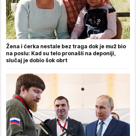
Žena i ćerka nestale bez traga dok je muž bio
na poslu: Kad su telo pronašli na deponiji,
slučaj je dobio šok obrt