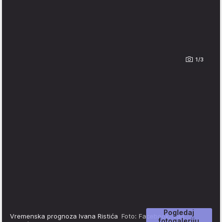
1/3
Pogledaj
Vremenska prognoza Ivana Ristića
Foto: Facebook/Ivan
fotogaleriju