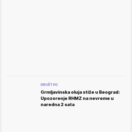
DRUŠTVO
Grmljavinska oluja stiže u Beograd:
Upozorenje RHMZ na nevreme u
naredna 2 sata