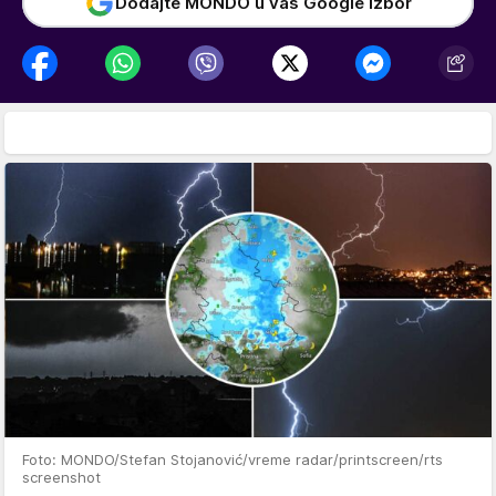
Dodajte MONDO u vaš Google izbor
Foto: MONDO/Stefan Stojanović/vreme radar/printscreen/rts
screenshot