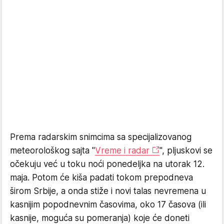
Prema radarskim snimcima sa specijalizovanog
meteorološkog sajta "
Vreme i radar
", pljuskovi se
očekuju već u toku noći ponedeljka na utorak 12.
maja. Potom će kiša padati tokom prepodneva
širom Srbije, a onda stiže i novi talas nevremena u
kasnijim popodnevnim časovima, oko 17 časova (ili
kasnije, moguća su pomeranja) koje će doneti