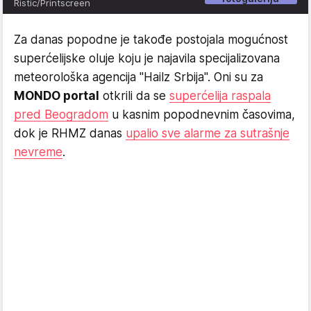
Ristic/Printscreen
Za danas popodne je takođe postojala mogućnost
superćelijske oluje koju je najavila specijalizovana
meteorološka agencija "Hailz Srbija". Oni su za
MONDO portal
otkrili da se
superćelija raspala
pred Beogradom
u kasnim popodnevnim časovima,
dok je RHMZ danas
upalio sve alarme za sutrašnje
nevreme
.