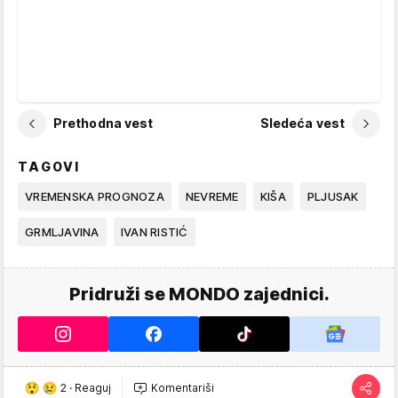
Prethodna vest
Sledeća vest
TAGOVI
VREMENSKA PROGNOZA
NEVREME
KIŠA
PLJUSAK
GRMLJAVINA
IVAN RISTIĆ
Pridruži se MONDO zajednici.
2
·
Reaguj
Komentariši