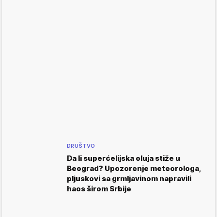
DRUŠTVO
Da li superćelijska oluja stiže u
Beograd? Upozorenje meteorologa,
pljuskovi sa grmljavinom napravili
haos širom Srbije