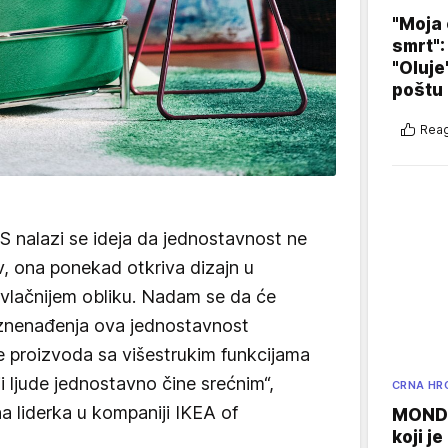
"Moja 
smrt":
"Oluje
poštu
Reag
PS nalazi se ideja da jednostavnost ne
v, ona ponekad otkriva dizajn u
rivlačnijem obliku. Nadam se da će
 iznenađenja ova jednostavnost
je proizvoda sa višestrukim funkcijama
i ljude jednostavno čine srećnim“,
CRNA HR
a liderka u kompaniji IKEA of
MONDO
koji j