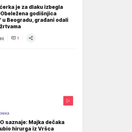
ćerka je za dlaku izbegla
 Obeležena godišnjica
" u Beogradu, građani odali
 žrtvama
uj
1
ONIKA
 saznaje: Majka dečaka
e ubio hirurga iz Vršca