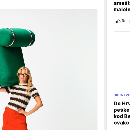
smešte
malole
Reag
DRUŠTV
Do Hr
peške
kod B
ovako 