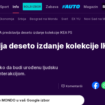
Sport
Info
Zabava
Magazin
Ekonomija
Srbija
Beograd na Mondu
Svet
EX YU
Novi Sad na 
A predstavlja deseto izdanje kolekcije IKEA PS
ja deseto izdanje kolekcije 
tako da budi urođenu ljudsku
interakcijom.
Komentariši
e MONDO u vaš Google izbor