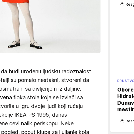
Reag
o da budi urođenu ljudsku radoznalost
etalji su pomalo nestašni, stvoreni da
DRUŠTV
smatrani sa divljenjem iz daljine.
Oboren
Hidrol
vena fioka stola koja se izvlači sa
Dunava
orila u igru dvoje ljudi koji ručaju
mestim
olekcije IKEA PS 1995, danas
Reag
jene cevi nalik periskopu. Neke
 pogled, poput klupe za ljuljanje koja