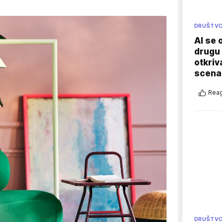
DRUŠTV
AI se 
drugu 
otkriv
scenar
Reag
DRUŠTV