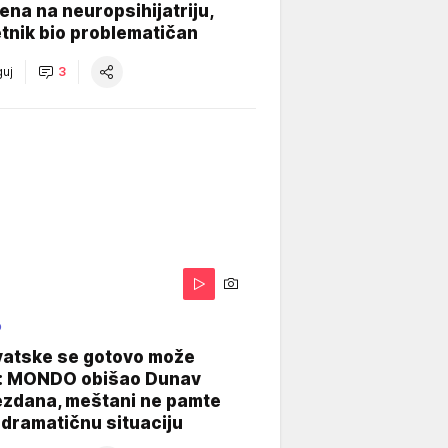
na na neuropsihijatriju,
tnik bio problematičan
uj
3
O
vatske se gotovo može
: MONDO obišao Dunav
ezdana, meštani ne pamte
dramatičnu situaciju