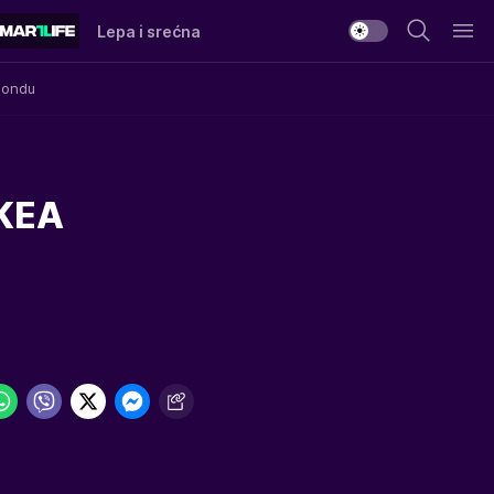
Lepa i srećna
Mondu
IKEA