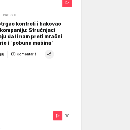
O
PRE 6 H
otrgao kontroli i hakovao
kompaniju: Stručnjaci
aju da li nam preti mračni
io i "pobuna mašina"
uj
Komentariši
O