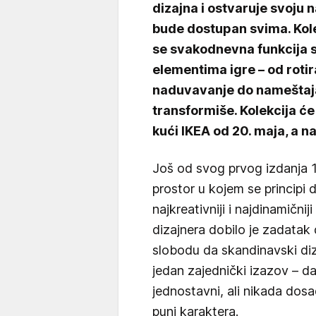
dizajna i ostvaruje svoju 
bude dostupan svima. Kol
se svakodnevna funkcija 
elementima igre – od rotir
naduvavanje do nameštaja k
transformiše. Kolekcija će
kući IKEA od 20. maja, a n
Još od svog prvog izdanja 
prostor u kojem se principi
najkreativniji i najdinamični
dizajnera dobilo je zadatak 
slobodu da skandinavski dizaj
jedan zajednički izazov – da
jednostavni, ali nikada dosa
puni karaktera.