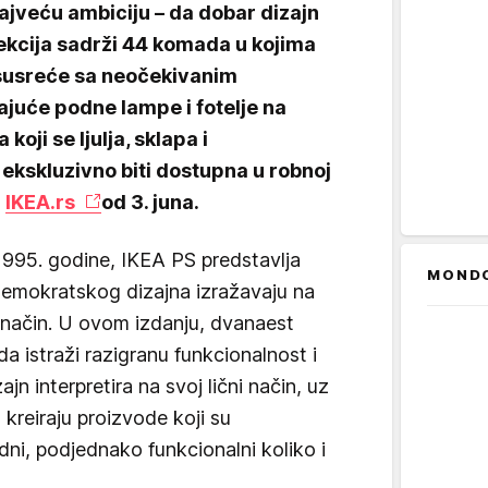
najveću ambiciju – da dobar dizajn
ekcija sadrži 44 komada u kojima
susreće sa neočekivanim
ajuće podne lampe i fotelje na
oji se ljulja, sklapa i
 ekskluzivno biti dostupna u robnoj
a
IKEA.rs
od 3. juna.
1995. godine, IKEA PS predstavlja
MOND
 demokratskog dizajna izražavaju na
ji način. U ovom izdanju, dvanaest
da istraži razigranu funkcionalnost i
n interpretira na svoj lični način, uz
 kreiraju proizvode koji su
dni, podjednako funkcionalni koliko i