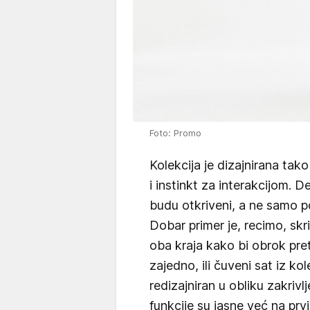
Foto: Promo
Kolekcija je dizajnirana tak
i instinkt za interakcijom. D
budu otkriveni, a ne samo po
Dobar primer je, recimo, skri
oba kraja kako bi obrok pretv
zajedno, ili čuveni sat iz k
redizajniran u obliku zakrivl
funkcije su jasne već na prvi