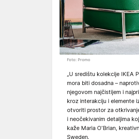
Foto: Promo
„U središtu kolekcije IKEA 
mora biti dosadna – naproti
njegovom najčistijem i najp
kroz interakciju i elemente
otvoriti prostor za otkrivan
i neočekivanim detaljima koj
kaže Maria O'Brian, kreativn
Sweden.