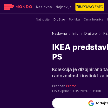
Naslovna
Najnovije
Najnovije
Društvo
Politika
Crna hronika
Sensa
Stvar ukusa
Yumama
Naslovna
Info
Društvo
IKE
IKEA predstavl
PS
Kolekcija je dizajnirana 
radoznalost i instinkt za 
Prenosi:
Promo
Objavljeno 13.05.2026. 13:00h
Dodajt