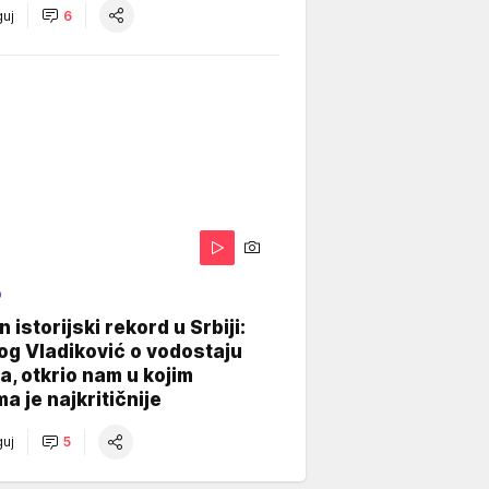
uj
6
O
 istorijski rekord u Srbiji:
og Vladiković o vodostaju
, otkrio nam u kojim
a je najkritičnije
uj
5